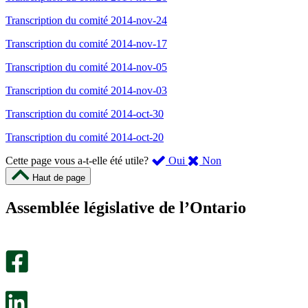
Transcription du comité 2014-nov-24
Transcription du comité 2014-nov-17
Transcription du comité 2014-nov-05
Transcription du comité 2014-nov-03
Transcription du comité 2014-oct-30
Transcription du comité 2014-oct-20
,
,
Cette page vous a-t-elle été utile?
Oui
Non
cette
cette
Haut de page
page
page
m’a
ne
Assemblée législative de l’Ontario
été
m’a
utile.
pas
Un
été
sondage
utile.
facultatif
Un
s’ouvre
sondage
dans
facultatif
un
s’ouvre