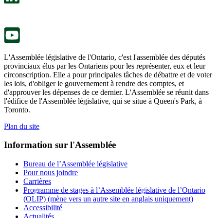
nouvel
dans
onglet.
un
nouvel
onglet.
L'Assemblée législative de l'Ontario, c'est l'assemblée des députés
provinciaux élus par les Ontariens pour les représenter, eux et leur
circonscription. Elle a pour principales tâches de débattre et de voter
les lois, d'obliger le gouvernement à rendre des comptes, et
d'approuver les dépenses de ce dernier. L'Assemblée se réunit dans
l'édifice de l'Assemblée législative, qui se situe à Queen's Park, à
Toronto.
Plan du site
Information sur l'Assemblée
Bureau de l’Assemblée législative
Pour nous joindre
Carrières
Programme de stages à l’Assemblée législative de l’Ontario
(OLIP) (mène vers un autre site en anglais uniquement)
Accessibilité
Actualités