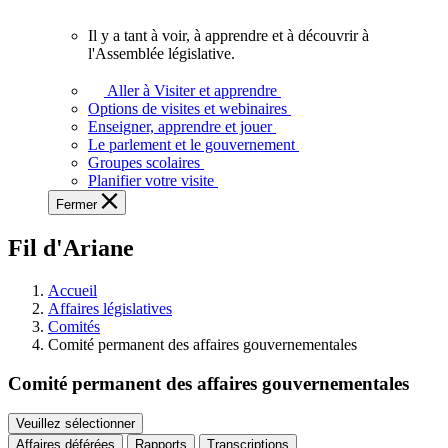
vous.
Il y a tant à voir, à apprendre et à découvrir à
Il
l'Assemblée législative.
y
a
Aller à Visiter et apprendre
tant
Options de visites et webinaires
à
Enseigner, apprendre et jouer
voir,
Le parlement et le gouvernement
à
Groupes scolaires
apprendre
Planifier votre visite
et
Fermer
à
découvrir
Fil d'Ariane
à
l'Assemblée
législative.
Accueil
Affaires législatives
Comités
Comité permanent des affaires gouvernementales
Comité permanent des affaires gouvernementales
Veuillez sélectionner
Affaires déférées
Rapports
Transcriptions