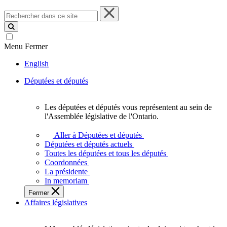
Rechercher
dans
ce
site
Menu
Fermer
English
Députées et députés
Les députées et députés vous représentent au sein de
Les
l'Assemblée législative de l'Ontario.
députées
et
Aller à Députées et députés
députés
Députées et députés actuels
vous
Toutes les députées et tous les députés
représentent
Coordonnées
au
La présidente
sein
In memoriam
de
Fermer
l'Assemblée
Affaires législatives
législative
de
l'Ontario.