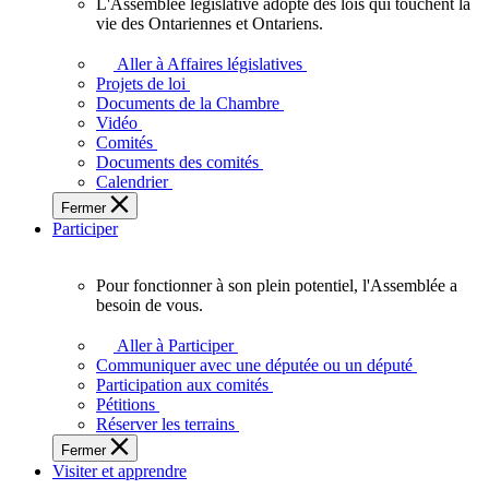
L'Assemblée législative adopte des lois qui touchent la
L'Assemblée
vie des Ontariennes et Ontariens.
législative
adopte
Aller à Affaires législatives
des
Projets de loi
lois
Documents de la Chambre
qui
Vidéo
touchent
Comités
la
Documents des comités
vie
Calendrier
des
Fermer
Ontariennes
Participer
et
Ontariens.
Pour fonctionner à son plein potentiel, l'Assemblée a
Pour
besoin de vous.
fonctionner
à
Aller à Participer
son
Communiquer avec une députée ou un député
plein
Participation aux comités
potentiel,
Pétitions
l'Assemblée
Réserver les terrains
a
Fermer
besoin
Visiter et apprendre
de