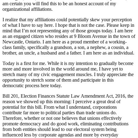
am certain you will find this to be an honest account of my
organizational affiliations.
I realize that my affiliations could potentially skew your perception
of what I have to say here. I hope that is not the case. Please keep in
mind that I’m not representing any of those groups today. I am here
as an engaged citizen who resides at 9 Bloom Avenue in the town of
Newcastle, Ontario. I am here as a proud member of a working-
class family, specifically a grandson, a son, a nephew, a cousin, a
brother, an uncle, a husband and a father. I am here as an individual.
Today is a first for me. While it is my intention to gradually become
more and more involved in the world around me, I have yet to
stretch many of my civic engagement muscles. I truly appreciate the
opportunity to stretch some of them and participate in this
democratic process here today.
Bill 201, Election Finances Statute Law Amendment Act, 2016, the
reason we showed up this morning: I perceive a great deal of
potential for this bill. From what I understand, corporations
contribute far more to political parties than trade unions do.
Therefore, whether or not one believes that unions effectively
promote democracy and do good work, eliminating contributions
from both entities should lead to our electoral system being
influenced less by corporate agendas and more by everyday