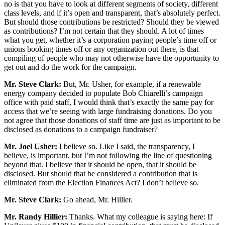
no is that you have to look at different segments of society, different
class levels, and if it’s open and transparent, that’s absolutely perfect.
But should those contributions be restricted? Should they be viewed
as contributions? I’m not certain that they should. A lot of times
what you get, whether it’s a corporation paying people’s time off or
unions booking times off or any organization out there, is that
compiling of people who may not otherwise have the opportunity to
get out and do the work for the campaign.
Mr. Steve Clark:
But, Mr. Usher, for example, if a renewable
energy company decided to populate Bob Chiarelli’s campaign
office with paid staff, I would think that’s exactly the same pay for
access that we’re seeing with large fundraising donations. Do you
not agree that those donations of staff time are just as important to be
disclosed as donations to a campaign fundraiser?
Mr. Joel Usher:
I believe so. Like I said, the transparency, I
believe, is important, but I’m not following the line of questioning
beyond that. I believe that it should be open, that it should be
disclosed. But should that be considered a contribution that is
eliminated from the Election Finances Act? I don’t believe so.
Mr. Steve Clark:
Go ahead, Mr. Hillier.
Mr. Randy Hillier:
Thanks. What my colleague is saying here: If