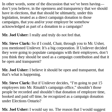
In other words, some of the discussion that we’ve been having—
don’t you believe, in the openness and transparency that we should
have in elections, that that should be ultimately, under this
legislation, treated as a direct campaign donation to those
campaigns, that you and/or your employer be somehow
acknowledged as part of a donation to a campaign?
Mr. Joel Usher:
I really and truly do not feel that.
Mr. Steve Clark:
So if I could, Chair, through you to Mr. Usher,
you mentioned Unilever. It’s a big corporation. If Unilever decided
they were going to populate campaigns with their employees, don’t
you think they should be used as a campaign contribution and that it
be open and transparent?
Mr. Joel Usher:
I believe it should be open and transparent, that
that’s what is happening.
Mr. Steve Clark:
But if Unilever decides, “I’m going to put 15
employees into Mr. Rinaldi’s campaign office,” shouldn’t those
people be recorded and shouldn’t that donation of employee time,
booked and paid off time, be recognized as a campaign donation
under Elections Ontario?
Mr. Joel Usher:
I would say no. The reason that I would suggest