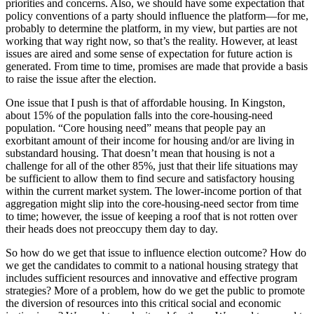
priorities and concerns. Also, we should have some expectation that
policy conventions of a party should influence the platform—for me,
probably to determine the platform, in my view, but parties are not
working that way right now, so that’s the reality. However, at least
issues are aired and some sense of expectation for future action is
generated. From time to time, promises are made that provide a basis
to raise the issue after the election.
One issue that I push is that of affordable housing. In Kingston,
about 15% of the population falls into the core-housing-need
population. “Core housing need” means that people pay an
exorbitant amount of their income for housing and/or are living in
substandard housing. That doesn’t mean that housing is not a
challenge for all of the other 85%, just that their life situations may
be sufficient to allow them to find secure and satisfactory housing
within the current market system. The lower-income portion of that
aggregation might slip into the core-housing-need sector from time
to time; however, the issue of keeping a roof that is not rotten over
their heads does not preoccupy them day to day.
So how do we get that issue to influence election outcome? How do
we get the candidates to commit to a national housing strategy that
includes sufficient resources and innovative and effective program
strategies? More of a problem, how do we get the public to promote
the diversion of resources into this critical social and economic