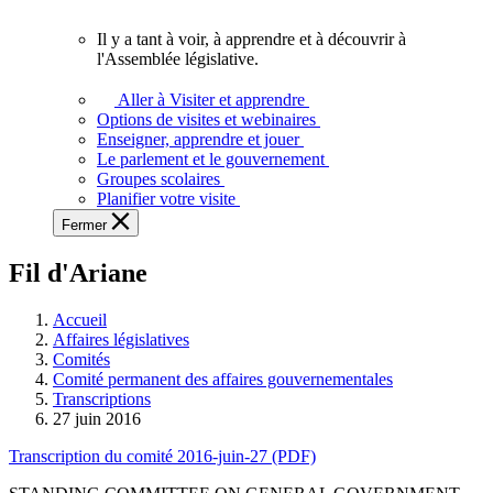
vous.
Il y a tant à voir, à apprendre et à découvrir à
Il
l'Assemblée législative.
y
a
Aller à Visiter et apprendre
tant
Options de visites et webinaires
à
Enseigner, apprendre et jouer
voir,
Le parlement et le gouvernement
à
Groupes scolaires
apprendre
Planifier votre visite
et
Fermer
à
découvrir
Fil d'Ariane
à
l'Assemblée
législative.
Accueil
Affaires législatives
Comités
Comité permanent des affaires gouvernementales
Transcriptions
27 juin 2016
Transcription du comité 2016-juin-27 (PDF)