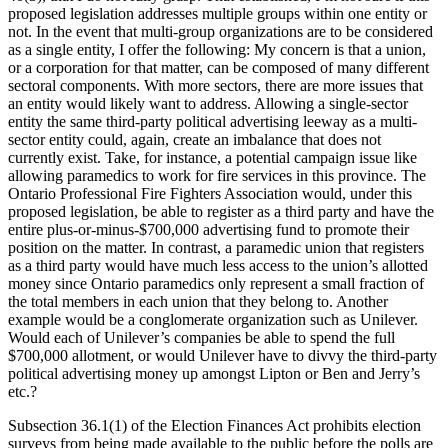
proposed legislation addresses multiple groups within one entity or
not. In the event that multi-group organizations are to be considered
as a single entity, I offer the following: My concern is that a union,
or a corporation for that matter, can be composed of many different
sectoral components. With more sectors, there are more issues that
an entity would likely want to address. Allowing a single-sector
entity the same third-party political advertising leeway as a multi-
sector entity could, again, create an imbalance that does not
currently exist. Take, for instance, a potential campaign issue like
allowing paramedics to work for fire services in this province. The
Ontario Professional Fire Fighters Association would, under this
proposed legislation, be able to register as a third party and have the
entire plus-or-minus-$700,000 advertising fund to promote their
position on the matter. In contrast, a paramedic union that registers
as a third party would have much less access to the union’s allotted
money since Ontario paramedics only represent a small fraction of
the total members in each union that they belong to. Another
example would be a conglomerate organization such as Unilever.
Would each of Unilever’s companies be able to spend the full
$700,000 allotment, or would Unilever have to divvy the third-party
political advertising money up amongst Lipton or Ben and Jerry’s
etc.?
Subsection 36.1(1) of the Election Finances Act prohibits election
surveys from being made available to the public before the polls are