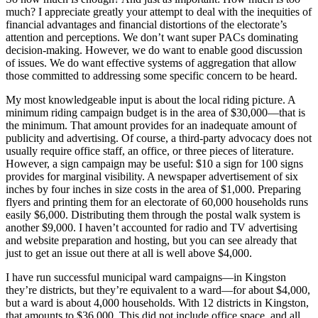
much? I appreciate greatly your attempt to deal with the inequities of
financial advantages and financial distortions of the electorate’s
attention and perceptions. We don’t want super PACs dominating
decision-making. However, we do want to enable good discussion
of issues. We do want effective systems of aggregation that allow
those committed to addressing some specific concern to be heard.
My most knowledgeable input is about the local riding picture. A
minimum riding campaign budget is in the area of $30,000—that is
the minimum. That amount provides for an inadequate amount of
publicity and advertising. Of course, a third-party advocacy does not
usually require office staff, an office, or three pieces of literature.
However, a sign campaign may be useful: $10 a sign for 100 signs
provides for marginal visibility. A newspaper advertisement of six
inches by four inches in size costs in the area of $1,000. Preparing
flyers and printing them for an electorate of 60,000 households runs
easily $6,000. Distributing them through the postal walk system is
another $9,000. I haven’t accounted for radio and TV advertising
and website preparation and hosting, but you can see already that
just to get an issue out there at all is well above $4,000.
I have run successful municipal ward campaigns—in Kingston
they’re districts, but they’re equivalent to a ward—for about $4,000,
but a ward is about 4,000 households. With 12 districts in Kingston,
that amounts to $36,000. This did not include office space, and all