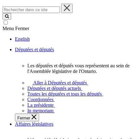
Rechercher
dans
ce
site
Menu
Fermer
English
Députées et députés
Les députées et députés vous représentent au sein de
Les
l'Assemblée législative de l'Ontario.
députées
et
Aller à Députées et députés
députés
Députées et députés actuels
vous
Toutes les députées et tous les députés
représentent
Coordonnées
au
La présidente
sein
In memoriam
de
Fermer
l'Assemblée
Affaires législatives
législative
de
l'Ontario.