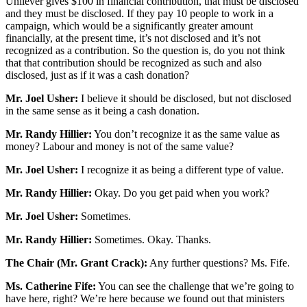
Unilever gives $100 in financial contribution, that must be disclosed
and they must be disclosed. If they pay 10 people to work in a
campaign, which would be a significantly greater amount
financially, at the present time, it’s not disclosed and it’s not
recognized as a contribution. So the question is, do you not think
that that contribution should be recognized as such and also
disclosed, just as if it was a cash donation?
Mr. Joel Usher:
I believe it should be disclosed, but not disclosed
in the same sense as it being a cash donation.
Mr. Randy Hillier:
You don’t recognize it as the same value as
money? Labour and money is not of the same value?
Mr. Joel Usher:
I recognize it as being a different type of value.
Mr. Randy Hillier:
Okay. Do you get paid when you work?
Mr. Joel Usher:
Sometimes.
Mr. Randy Hillier:
Sometimes. Okay. Thanks.
The Chair (Mr. Grant Crack):
Any further questions? Ms. Fife.
Ms. Catherine Fife:
You can see the challenge that we’re going to
have here, right? We’re here because we found out that ministers