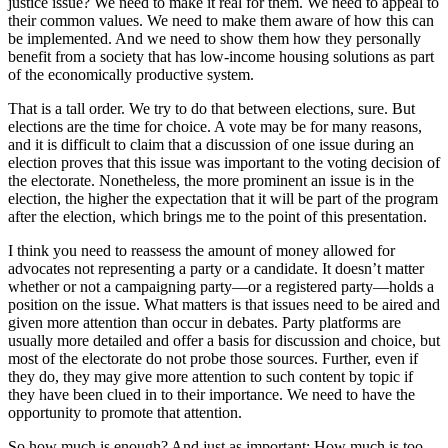
justice issue? We need to make it real for them. We need to appeal to
their common values. We need to make them aware of how this can
be implemented. And we need to show them how they personally
benefit from a society that has low-income housing solutions as part
of the economically productive system.
That is a tall order. We try to do that between elections, sure. But
elections are the time for choice. A vote may be for many reasons,
and it is difficult to claim that a discussion of one issue during an
election proves that this issue was important to the voting decision of
the electorate. Nonetheless, the more prominent an issue is in the
election, the higher the expectation that it will be part of the program
after the election, which brings me to the point of this presentation.
I think you need to reassess the amount of money allowed for
advocates not representing a party or a candidate. It doesn’t matter
whether or not a campaigning party—or a registered party—holds a
position on the issue. What matters is that issues need to be aired and
given more attention than occur in debates. Party platforms are
usually more detailed and offer a basis for discussion and choice, but
most of the electorate do not probe those sources. Further, even if
they do, they may give more attention to such content by topic if
they have been clued in to their importance. We need to have the
opportunity to promote that attention.
So how much is enough? And just as important: How much is too