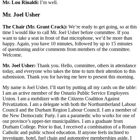
Mr. Lou Rinaldi:
I’m well.
Mr. Joel Usher
The Chair (Mr. Grant Crack):
We’re ready to get going, so at this
time I would like to call Mr. Joel Usher before committee. If you
want to take a seat in front of that microphone, we’d be more than
happy. Again, you have 10 minutes, followed by up to 15 minutes
of questioning and/or comments from members of the committee.
Welcome.
Mr. Joel Usher:
Thank you. Hello, committee, others in attendance
today, and everyone who takes the time to turn their attention to this
submission. Thank you for having me here to present this morning.
My name is Joel Usher. I’ll start by putting all my cards on the table:
I am an active member of the Ontario Public Service Employees
Union. I am a mobilizer with the Citizens Coalition Against
Privatization. I am a delegate with both the Northumberland Labour
Council and the Durham Region Labour Council. I am a member of
the New Democratic Party. I am a paramedic who works for one of
our province’s upper-tier municipalities. I am a graduate from
Durham College. Prior to that, I received a combination of a Roman
Catholic and public school education. If anyone feels inclined to
investigate, hotel, fuel chain and automotive memberships aside, I