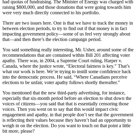
had quotas of fundraising. The Minister of Energy was charged with
raising $800,000, and those donations that were going towards him
were very much directly connected to his portfolio.
There are two issues here. One is that we have to track the money in
between election periods, to try to find out if that money is in fact
impacting government policy—some of us feel very strongly about
that—and then there’s the election campaign period.
You said something really interesting, Mr. Usher, around some of the
recommendations that are contained within Bill 201 affecting voter
apathy. There was, in 2004, a Supreme Court ruling, Harper v.
Canada, where the justice wrote, “Electoral fairness is key.” That’s
what our work is here. We’re trying to instill some confidence back
into the democratic process. He said, “Where Canadians perceive
elections to be unfair, voter apathy follows shortly thereafter.”
You mentioned that the new third-party advertising, for instance,
especially that six-month period before an election to shut down the
voices of citizens—you said that that is essentially censoring those
voices. Then you went on to say that this would impact civic
engagement and apathy, in that people don’t see that the government
is reflecting their values because they haven’t had an opportunity to
weigh in on the election. Do you want to touch on that point a little
bit more, please?