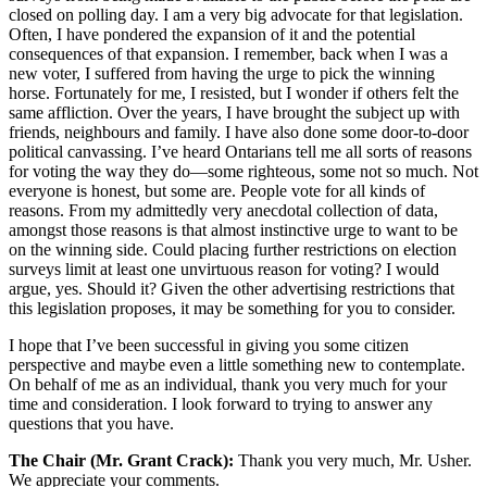
closed on polling day. I am a very big advocate for that legislation.
Often, I have pondered the expansion of it and the potential
consequences of that expansion. I remember, back when I was a
new voter, I suffered from having the urge to pick the winning
horse. Fortunately for me, I resisted, but I wonder if others felt the
same affliction. Over the years, I have brought the subject up with
friends, neighbours and family. I have also done some door-to-door
political canvassing. I’ve heard Ontarians tell me all sorts of reasons
for voting the way they do—some righteous, some not so much. Not
everyone is honest, but some are. People vote for all kinds of
reasons. From my admittedly very anecdotal collection of data,
amongst those reasons is that almost instinctive urge to want to be
on the winning side. Could placing further restrictions on election
surveys limit at least one unvirtuous reason for voting? I would
argue, yes. Should it? Given the other advertising restrictions that
this legislation proposes, it may be something for you to consider.
I hope that I’ve been successful in giving you some citizen
perspective and maybe even a little something new to contemplate.
On behalf of me as an individual, thank you very much for your
time and consideration. I look forward to trying to answer any
questions that you have.
The Chair (Mr. Grant Crack):
Thank you very much, Mr. Usher.
We appreciate your comments.