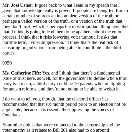
Mr. Joel Usher:
It goes back to what I said in my speech that I
gave: that knowledge really is power. If people are being fed from a
certain number of sources an incomplete version of the truth or
perhaps a veiled version of the truth, or a version of the truth that
they don’t trust, which is perhaps the most important thing here, then
that, I think, is going to lead them to be apathetic about the entire
process. I think that it risks lowering voter turnout. It risks that
horrible term, “voter suppression.” I think that’s the real risk of
censoring organizations from being able to contribute—the third
parties.
0950
Ms. Catherine Fife:
Yes, and I think that there’s a fundamental
issue of trust here, as well, for the government to define who a third
party is. I mean, a third party could be 10 parents who are fighting
for autism reforms, and they’re not going to be able to weigh in.
I do want to tell you, though, that the electoral officer has
recommended that that six-month period prior to an election not be
applicable, because it is essentially suppressing the voices of
Ontarians.
Your other points that were connected to the censorship and the
voter apathy as it relates to Bill 201 also had to do around