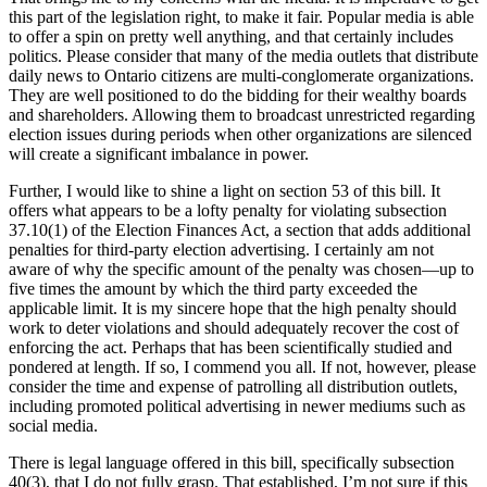
this part of the legislation right, to make it fair. Popular media is able
to offer a spin on pretty well anything, and that certainly includes
politics. Please consider that many of the media outlets that distribute
daily news to Ontario citizens are multi-conglomerate organizations.
They are well positioned to do the bidding for their wealthy boards
and shareholders. Allowing them to broadcast unrestricted regarding
election issues during periods when other organizations are silenced
will create a significant imbalance in power.
Further, I would like to shine a light on section 53 of this bill. It
offers what appears to be a lofty penalty for violating subsection
37.10(1) of the Election Finances Act, a section that adds additional
penalties for third-party election advertising. I certainly am not
aware of why the specific amount of the penalty was chosen—up to
five times the amount by which the third party exceeded the
applicable limit. It is my sincere hope that the high penalty should
work to deter violations and should adequately recover the cost of
enforcing the act. Perhaps that has been scientifically studied and
pondered at length. If so, I commend you all. If not, however, please
consider the time and expense of patrolling all distribution outlets,
including promoted political advertising in newer mediums such as
social media.
There is legal language offered in this bill, specifically subsection
40(3), that I do not fully grasp. That established, I’m not sure if this