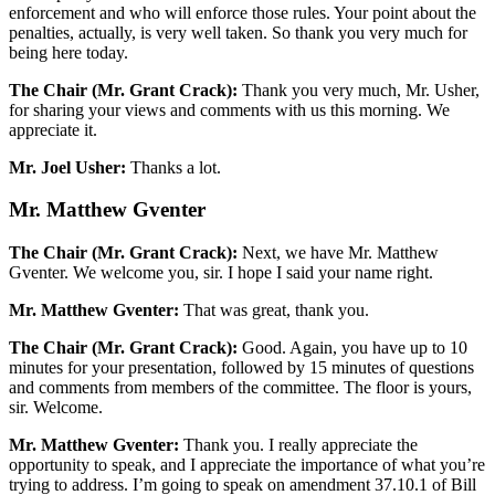
enforcement and who will enforce those rules. Your point about the
penalties, actually, is very well taken. So thank you very much for
being here today.
The Chair (Mr. Grant Crack):
Thank you very much, Mr. Usher,
for sharing your views and comments with us this morning. We
appreciate it.
Mr. Joel Usher:
Thanks a lot.
Mr. Matthew Gventer
The Chair (Mr. Grant Crack):
Next, we have Mr. Matthew
Gventer. We welcome you, sir. I hope I said your name right.
Mr. Matthew Gventer:
That was great, thank you.
The Chair (Mr. Grant Crack):
Good. Again, you have up to 10
minutes for your presentation, followed by 15 minutes of questions
and comments from members of the committee. The floor is yours,
sir. Welcome.
Mr. Matthew Gventer:
Thank you. I really appreciate the
opportunity to speak, and I appreciate the importance of what you’re
trying to address. I’m going to speak on amendment 37.10.1 of Bill