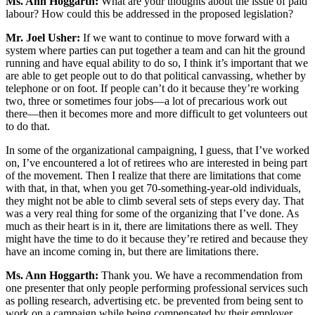
Ms. Ann Hoggarth:
What are your thoughts about the issue of paid
labour? How could this be addressed in the proposed legislation?
Mr. Joel Usher:
If we want to continue to move forward with a
system where parties can put together a team and can hit the ground
running and have equal ability to do so, I think it’s important that we
are able to get people out to do that political canvassing, whether by
telephone or on foot. If people can’t do it because they’re working
two, three or sometimes four jobs—a lot of precarious work out
there—then it becomes more and more difficult to get volunteers out
to do that.
In some of the organizational campaigning, I guess, that I’ve worked
on, I’ve encountered a lot of retirees who are interested in being part
of the movement. Then I realize that there are limitations that come
with that, in that, when you get 70-something-year-old individuals,
they might not be able to climb several sets of steps every day. That
was a very real thing for some of the organizing that I’ve done. As
much as their heart is in it, there are limitations there as well. They
might have the time to do it because they’re retired and because they
have an income coming in, but there are limitations there.
Ms. Ann Hoggarth:
Thank you. We have a recommendation from
one presenter that only people performing professional services such
as polling research, advertising etc. be prevented from being sent to
work on a campaign while being compensated by their employer,