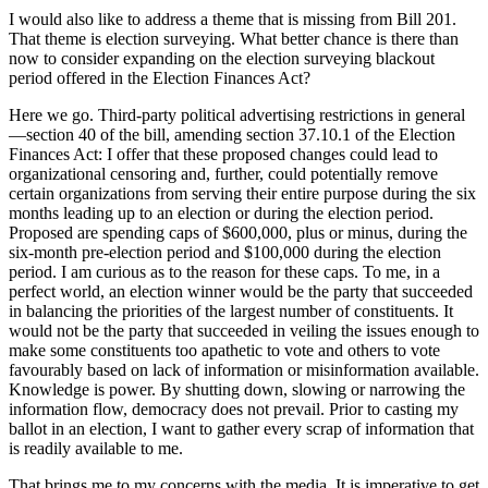
I would also like to address a theme that is missing from Bill 201.
That theme is election surveying. What better chance is there than
now to consider expanding on the election surveying blackout
period offered in the Election Finances Act?
Here we go. Third-party political advertising restrictions in general
—section 40 of the bill, amending section 37.10.1 of the Election
Finances Act: I offer that these proposed changes could lead to
organizational censoring and, further, could potentially remove
certain organizations from serving their entire purpose during the six
months leading up to an election or during the election period.
Proposed are spending caps of $600,000, plus or minus, during the
six-month pre-election period and $100,000 during the election
period. I am curious as to the reason for these caps. To me, in a
perfect world, an election winner would be the party that succeeded
in balancing the priorities of the largest number of constituents. It
would not be the party that succeeded in veiling the issues enough to
make some constituents too apathetic to vote and others to vote
favourably based on lack of information or misinformation available.
Knowledge is power. By shutting down, slowing or narrowing the
information flow, democracy does not prevail. Prior to casting my
ballot in an election, I want to gather every scrap of information that
is readily available to me.
That brings me to my concerns with the media. It is imperative to get