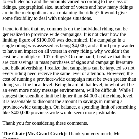
to each election and the amounts varied according to the class of
ridings, geographical size, number of voters and how many ridings
are in the metropolitan area containing the riding? It would give
some flexibility to deal with unique situations.
I tend to think that my comments on the individual riding can be
generalized to province-wide campaigns. It is not clear how the
limiting figure of $100,000 was determined. If a campaign in a
single riding was assessed as being $4,000, and a third party wanted
to have an impact on all voters in every riding, why wouldn’t the
cost be a multiple of 107 ridings? On one hand, I realize that there
are cost savings in mass purchases of signs and campaign literature
and bulk advertising. I realize that campaigns can be targeted so not
every riding need receive the same level of attention. However, the
cost of running a province-wide campaign must be even greater than
doing so at the local level. Being heard at that level, in what will be
an even more noisy message environment, will be difficult. While I
suggest the spending limit be higher than $4,000 at the riding level,
it is reasonable to discount the amount in savings in running a
province-wide campaign. On balance, a spending limit of something
like $400,000 province-wide would seem more justifiable.
Thank you for considering these comments.
The Chair (Mr. Grant Crack):
Thank you very much, Mr.