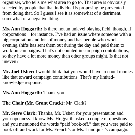
organizer, who tells me what area to go to. That area is obviously
selected by people that that individual is proposing be prevented
from doing that. So I guess I see it as somewhat of a detriment,
somewhat of a negative thing.
Ms. Ann Hoggarth:
Is there not an unlevel playing field, though, if
corporations—for instance, I’ve had an issue where someone with a
big corporation and lots of money and has people who work
evening shifts has sent them out during the day and paid them to
work on campaigns. That’s not counted in campaign contributions,
so they have a lot more money than other groups might. Is that not
uneven?
Mr. Joel Usher:
I would think that you would have to count monies
like that toward campaign contributions. That’s my limited-
knowledge response.
Ms. Ann Hoggarth:
Thank you.
The Chair (Mr. Grant Crack):
Mr. Clark?
Mr. Steve Clark:
Thanks, Mr. Usher, for your presentation and
your openness. I know Ms. Hoggarth asked a couple of questions
and you mentioned the words “paid book-off,” that you were paid to
book off and work for Ms. French’s or Ms. Lundquist’s campaign.