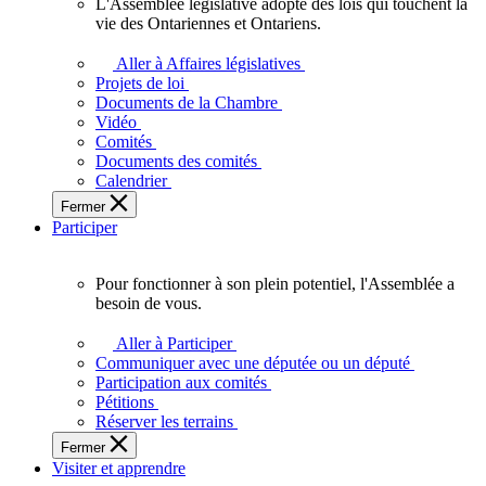
L'Assemblée législative adopte des lois qui touchent la
L'Assemblée
vie des Ontariennes et Ontariens.
législative
adopte
Aller à Affaires législatives
des
Projets de loi
lois
Documents de la Chambre
qui
Vidéo
touchent
Comités
la
Documents des comités
vie
Calendrier
des
Fermer
Ontariennes
Participer
et
Ontariens.
Pour fonctionner à son plein potentiel, l'Assemblée a
Pour
besoin de vous.
fonctionner
à
Aller à Participer
son
Communiquer avec une députée ou un député
plein
Participation aux comités
potentiel,
Pétitions
l'Assemblée
Réserver les terrains
a
Fermer
besoin
Visiter et apprendre
de