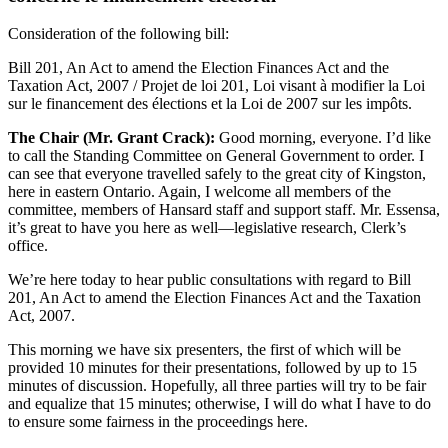
Consideration of the following bill:
Bill 201, An Act to amend the Election Finances Act and the
Taxation Act, 2007 / Projet de loi 201, Loi visant à modifier la Loi
sur le financement des élections et la Loi de 2007 sur les impôts.
The Chair (Mr. Grant Crack):
Good morning, everyone. I’d like
to call the Standing Committee on General Government to order. I
can see that everyone travelled safely to the great city of Kingston,
here in eastern Ontario. Again, I welcome all members of the
committee, members of Hansard staff and support staff. Mr. Essensa,
it’s great to have you here as well—legislative research, Clerk’s
office.
We’re here today to hear public consultations with regard to Bill
201, An Act to amend the Election Finances Act and the Taxation
Act, 2007.
This morning we have six presenters, the first of which will be
provided 10 minutes for their presentations, followed by up to 15
minutes of discussion. Hopefully, all three parties will try to be fair
and equalize that 15 minutes; otherwise, I will do what I have to do
to ensure some fairness in the proceedings here.