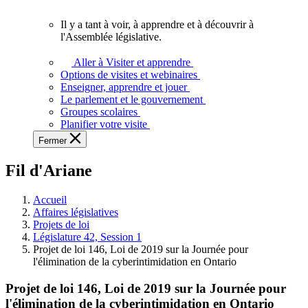
vous.
Il y a tant à voir, à apprendre et à découvrir à
Il
l'Assemblée législative.
y
a
Aller à Visiter et apprendre
tant
Options de visites et webinaires
à
Enseigner, apprendre et jouer
voir,
Le parlement et le gouvernement
à
Groupes scolaires
apprendre
Planifier votre visite
et
Fermer
à
découvrir
Fil d'Ariane
à
l'Assemblée
législative.
Accueil
Affaires législatives
Projets de loi
Législature 42, Session 1
Projet de loi 146, Loi de 2019 sur la Journée pour
l'élimination de la cyberintimidation en Ontario
Projet de loi 146, Loi de 2019 sur la Journée pour
l'élimination de la cyberintimidation en Ontario