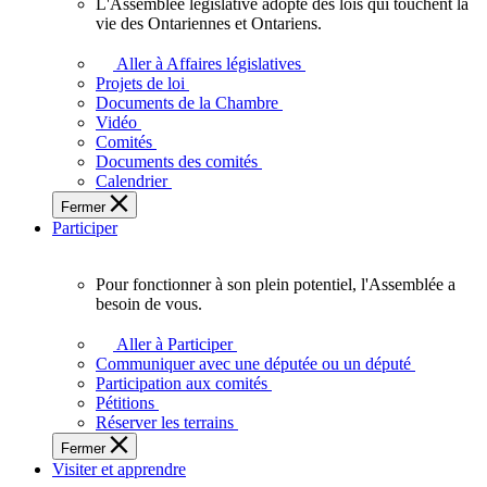
L'Assemblée législative adopte des lois qui touchent la
L'Assemblée
vie des Ontariennes et Ontariens.
législative
adopte
Aller à Affaires législatives
des
Projets de loi
lois
Documents de la Chambre
qui
Vidéo
touchent
Comités
la
Documents des comités
vie
Calendrier
des
Fermer
Ontariennes
Participer
et
Ontariens.
Pour fonctionner à son plein potentiel, l'Assemblée a
Pour
besoin de vous.
fonctionner
à
Aller à Participer
son
Communiquer avec une députée ou un député
plein
Participation aux comités
potentiel,
Pétitions
l'Assemblée
Réserver les terrains
a
Fermer
besoin
Visiter et apprendre
de