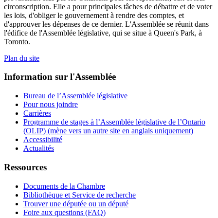
circonscription. Elle a pour principales tâches de débattre et de voter
les lois, d'obliger le gouvernement à rendre des comptes, et
d'approuver les dépenses de ce dernier. L'Assemblée se réunit dans
l'édifice de l'Assemblée législative, qui se situe à Queen's Park, à
Toronto.
Plan du site
Information sur l'Assemblée
Bureau de l’Assemblée législative
Pour nous joindre
Carrières
Programme de stages à l’Assemblée législative de l’Ontario
(OLIP) (mène vers un autre site en anglais uniquement)
Accessibilité
Actualités
Ressources
Documents de la Chambre
Bibliothèque et Service de recherche
Trouver une députée ou un député
Foire aux questions (FAQ)