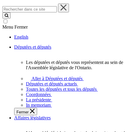
Rechercher
dans
ce
site
Menu
Fermer
English
Députées et députés
Les députées et députés vous représentent au sein de
Les
l'Assemblée législative de l'Ontario.
députées
et
Aller à Députées et députés
députés
Députées et députés actuels
vous
Toutes les députées et tous les députés
représentent
Coordonnées
au
La présidente
sein
In memoriam
de
Fermer
l'Assemblée
Affaires législatives
législative
de
l'Ontario.