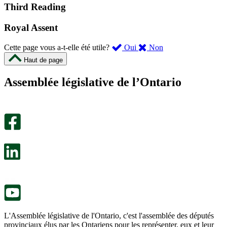
Third Reading
Royal Assent
,
,
Cette page vous a-t-elle été utile?
Oui
Non
cette
cette
Haut de page
page
page
m’a
ne
Assemblée législative de l’Ontario
été
m’a
utile.
pas
Un
été
sondage
utile.
facultatif
Un
s’ouvre
sondage
dans
facultatif
un
s’ouvre
nouvel
dans
onglet.
un
nouvel
onglet.
L'Assemblée législative de l'Ontario, c'est l'assemblée des députés
provinciaux élus par les Ontariens pour les représenter, eux et leur