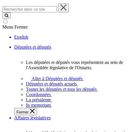
Rechercher
dans
ce
site
Menu
Fermer
English
Députées et députés
Les députées et députés vous représentent au sein de
Les
l'Assemblée législative de l'Ontario.
députées
et
Aller à Députées et députés
députés
Députées et députés actuels
vous
Toutes les députées et tous les députés
représentent
Coordonnées
au
La présidente
sein
In memoriam
de
Fermer
l'Assemblée
Affaires législatives
législative
de
l'Ontario.