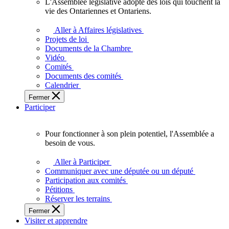
L'Assemblée législative adopte des lois qui touchent la
L'Assemblée
vie des Ontariennes et Ontariens.
législative
adopte
Aller à Affaires législatives
des
Projets de loi
lois
Documents de la Chambre
qui
Vidéo
touchent
Comités
la
Documents des comités
vie
Calendrier
des
Fermer
Ontariennes
Participer
et
Ontariens.
Pour fonctionner à son plein potentiel, l'Assemblée a
Pour
besoin de vous.
fonctionner
à
Aller à Participer
son
Communiquer avec une députée ou un député
plein
Participation aux comités
potentiel,
Pétitions
l'Assemblée
Réserver les terrains
a
Fermer
besoin
Visiter et apprendre
de