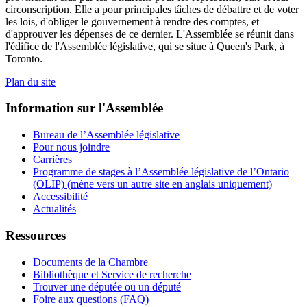
circonscription. Elle a pour principales tâches de débattre et de voter
les lois, d'obliger le gouvernement à rendre des comptes, et
d'approuver les dépenses de ce dernier. L'Assemblée se réunit dans
l'édifice de l'Assemblée législative, qui se situe à Queen's Park, à
Toronto.
Plan du site
Information sur l'Assemblée
Bureau de l’Assemblée législative
Pour nous joindre
Carrières
Programme de stages à l’Assemblée législative de l’Ontario
(OLIP) (mène vers un autre site en anglais uniquement)
Accessibilité
Actualités
Ressources
Documents de la Chambre
Bibliothèque et Service de recherche
Trouver une députée ou un député
Foire aux questions (FAQ)