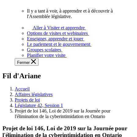
vous.
Il y a tant à voir, à apprendre et à découvrir à
Il
l'Assemblée législative.
y
a
Aller à Visiter et apprendre
tant
Options de visites et webinaires
à
Enseigner, apprendre et jouer
voir,
Le parlement et le gouvernement
à
Groupes scolaires
apprendre
Planifier votre visite
et
Fermer
à
découvrir
Fil d'Ariane
à
l'Assemblée
législative.
Accueil
Affaires législatives
Projets de loi
Législature 42, Session 1
Projet de loi 146, Loi de 2019 sur la Journée pour
l'élimination de la cyberintimidation en Ontario
Projet de loi 146, Loi de 2019 sur la Journée pour
l'élimination de la cyberintimidation en Ontario