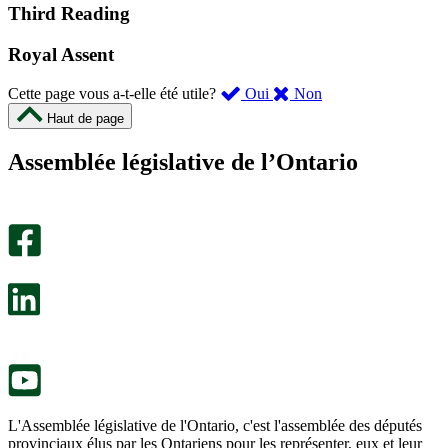
Third Reading
Royal Assent
,
,
Cette page vous a-t-elle été utile?
Oui
Non
cette
cette
Haut de page
page
page
m’a
ne
Assemblée législative de l’Ontario
été
m’a
utile.
pas
Un
été
sondage
utile.
facultatif
Un
s’ouvre
sondage
dans
facultatif
un
s’ouvre
nouvel
dans
onglet.
un
nouvel
onglet.
L'Assemblée législative de l'Ontario, c'est l'assemblée des députés
provinciaux élus par les Ontariens pour les représenter, eux et leur