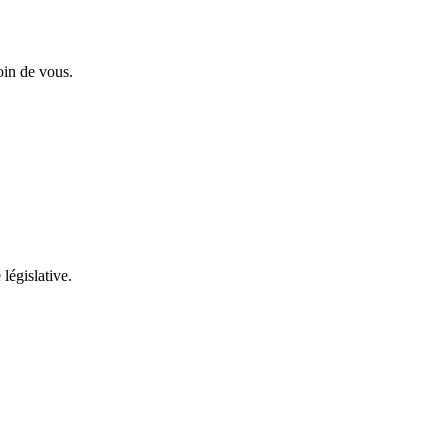
oin de vous.
 législative.