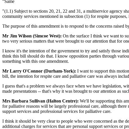
"Same
"(1.1) Subject to sections 20, 21, 22 and 31, a multiservice agency sh
community services mentioned in subsection (1) for respite purposes, 
The purpose of this amendment is to respond to the concerns raised by 
Mr Jim Wilson (Simcoe West):
On the surface I think we want to sup
two very serious matters that were brought to our attention that for one
I know it's the intention of the government to try and satisfy those i
think this bill should do that. I know opposition parties through vario
something with this one amendment.
Mr Larry O'Connor (Durham-York):
I want to support this motio
bill, the intention for respite care and palliative care was always incl
I guess that's a problem we always face when we have legislation, wit
made presentations -- that's why it was brought to our attention as such
Mrs Barbara Sullivan (Halton Centre):
We'll be supporting this ame
for palliative reasons will be largely professional care, although ther
support services and professional services for palliative care.
I think it should be very clear to people who were concerned as the 
additional charges for services that are personal support services or pr