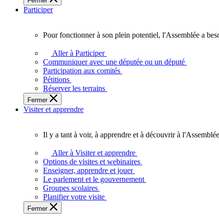
Fermer
des
Participer
Ontariennes
et
Ontariens.
Pour fonctionner à son plein potentiel, l'Assemblée a bes
Pour
fonctionner
Aller à Participer
à
Communiquer avec une députée ou un député
son
Participation aux comités
plein
Pétitions
potentiel,
Réserver les terrains
l'Assemblée
Fermer
a
Visiter et apprendre
besoin
de
vous.
Il y a tant à voir, à apprendre et à découvrir à l'Assemblée
Il
y
Aller à Visiter et apprendre
a
Options de visites et webinaires
tant
Enseigner, apprendre et jouer
à
Le parlement et le gouvernement
voir,
Groupes scolaires
à
Planifier votre visite
apprendre
Fermer
et