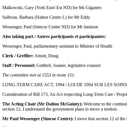
Malkowski, Gary (York East/-Est ND) for Ms Gigantes
Sullivan, Barbara (Halton Centre L) for Mr Eddy
Wessenger, Paul (Simcoe Centre ND) for Mr Jamison
Also taking part / Autres participants et participantes:
Wessenger, Paul, parliamentary assistant to Minister of Health
Clerk / Greffier:
Arnott, Doug
Staff / Personnel:
Gottheil, Joanne, legislative counsel
The committee met at 1553 in room 151.
LONG-TERM CARE ACT, 1994 / LOI DE 1994 SUR LES SOI
Consideration of Bill 173, An Act respecting Long-Term Care / Projet 
The Acting Chair (Mr Dalton McGuinty):
Welcome to the continuin
section 12. I understand the government plans to move a motion.
Mr Paul Wessenger (Simcoe Centre):
I move that section 12 of the