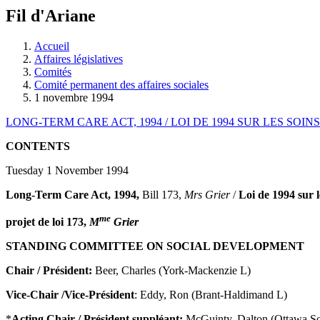
à
Fil d'Ariane
découvrir
à
l'Assemblée
Accueil
législative.
Affaires législatives
Comités
Comité permanent des affaires sociales
1 novembre 1994
LONG-TERM CARE ACT, 1994 / LOI DE 1994 SUR LES SOI
CONTENTS
Tuesday 1 November 1994
Long-Term Care Act, 1994,
Bill 173,
Mrs Grier
/
Loi de 1994 sur l
me
projet de loi 173,
M
Grier
STANDING COMMITTEE ON SOCIAL DEVELOPMENT
Chair / Président:
Beer, Charles (York-Mackenzie L)
Vice-Chair /Vice-Président
: Eddy, Ron (Brant-Haldimand L)
*
Acting Chair / Président suppléant:
McGuinty, Dalton (Ottawa So