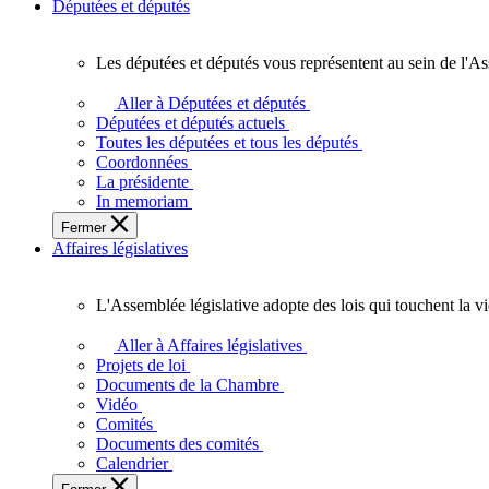
Députées et députés
Les députées et députés vous représentent au sein de l'As
Les
députées
Aller à Députées et députés
et
Députées et députés actuels
députés
Toutes les députées et tous les députés
vous
Coordonnées
représentent
La présidente
au
In memoriam
sein
Fermer
de
Affaires législatives
l'Assemblée
législative
de
L'Assemblée législative adopte des lois qui touchent la v
l'Ontario.
L'Assemblée
législative
Aller à Affaires législatives
adopte
Projets de loi
des
Documents de la Chambre
lois
Vidéo
qui
Comités
touchent
Documents des comités
la
Calendrier
vie