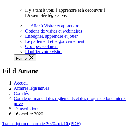
vous.
Il y a tant à voir, à apprendre et à découvrir à
Il
l'Assemblée législative.
y
a
Aller à Visiter et apprendre
tant
Options de visites et webinaires
à
Enseigner, apprendre et jouer
voir,
Le parlement et le gouvernement
à
Groupes scolaires
apprendre
Planifier votre visite
et
Fermer
à
découvrir
Fil d'Ariane
à
l'Assemblée
législative.
Accueil
Affaires législatives
Comités
Comité permanent des règlements et des projets de loi d'intérêt
privé
Transcriptions
16 octobre 2020
Transcription du comité 2020-oct-16 (PDF)