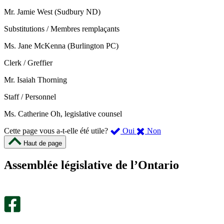
Mr. Jamie West (Sudbury ND)
Substitutions / Membres remplaçants
Ms. Jane McKenna (Burlington PC)
Clerk / Greffier
Mr. Isaiah Thorning
Staff / Personnel
Ms. Catherine Oh, legislative counsel
,
,
Cette page vous a-t-elle été utile?
Oui
Non
cette
cette
Haut de page
page
page
m’a
ne
Assemblée législative de l’Ontario
été
m’a
utile.
pas
Un
été
sondage
utile.
facultatif
Un
s’ouvre
sondage
dans
facultatif