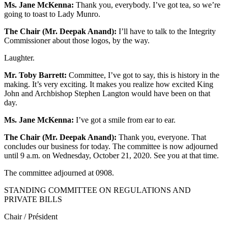
Ms. Jane McKenna:
Thank you, everybody. I’ve got tea, so we’re
going to toast to Lady Munro.
The Chair (Mr. Deepak Anand):
I’ll have to talk to the Integrity
Commissioner about those logos, by the way.
Laughter.
Mr. Toby Barrett:
Committee, I’ve got to say, this is history in the
making. It’s very exciting. It makes you realize how excited King
John and Archbishop Stephen Langton would have been on that
day.
Ms. Jane McKenna:
I’ve got a smile from ear to ear.
The Chair (Mr. Deepak Anand):
Thank you, everyone. That
concludes our business for today. The committee is now adjourned
until 9 a.m. on Wednesday, October 21, 2020. See you at that time.
The committee adjourned at 0908.
STANDING COMMITTEE ON REGULATIONS AND
PRIVATE BILLS
Chair / Président