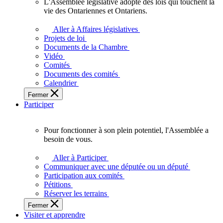
L'Assemblée législative adopte des lois qui touchent la
L'Assemblée
vie des Ontariennes et Ontariens.
législative
adopte
Aller à Affaires législatives
des
Projets de loi
lois
Documents de la Chambre
qui
Vidéo
touchent
Comités
la
Documents des comités
vie
Calendrier
des
Fermer
Ontariennes
Participer
et
Ontariens.
Pour fonctionner à son plein potentiel, l'Assemblée a
Pour
besoin de vous.
fonctionner
à
Aller à Participer
son
Communiquer avec une députée ou un député
plein
Participation aux comités
potentiel,
Pétitions
l'Assemblée
Réserver les terrains
a
Fermer
besoin
Visiter et apprendre
de