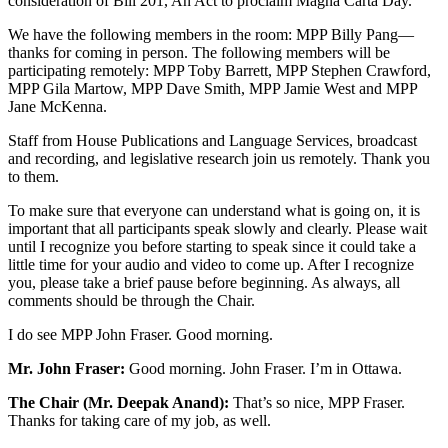
consideration of Bill 201, An Act to proclaim Magna Carta Day.
We have the following members in the room: MPP Billy Pang—
thanks for coming in person. The following members will be
participating remotely: MPP Toby Barrett, MPP Stephen Crawford,
MPP Gila Martow, MPP Dave Smith, MPP Jamie West and MPP
Jane McKenna.
Staff from House Publications and Language Services, broadcast
and recording, and legislative research join us remotely. Thank you
to them.
To make sure that everyone can understand what is going on, it is
important that all participants speak slowly and clearly. Please wait
until I recognize you before starting to speak since it could take a
little time for your audio and video to come up. After I recognize
you, please take a brief pause before beginning. As always, all
comments should be through the Chair.
I do see MPP John Fraser. Good morning.
Mr. John Fraser:
Good morning. John Fraser. I’m in Ottawa.
The Chair (Mr. Deepak Anand):
That’s so nice, MPP Fraser.
Thanks for taking care of my job, as well.