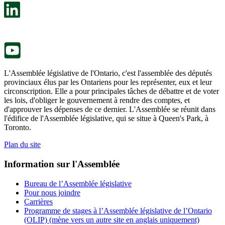
un
s’ouvre
nouvel
dans
onglet.
un
nouvel
onglet.
L'Assemblée législative de l'Ontario, c'est l'assemblée des députés
provinciaux élus par les Ontariens pour les représenter, eux et leur
circonscription. Elle a pour principales tâches de débattre et de voter
les lois, d'obliger le gouvernement à rendre des comptes, et
d'approuver les dépenses de ce dernier. L'Assemblée se réunit dans
l'édifice de l'Assemblée législative, qui se situe à Queen's Park, à
Toronto.
Plan du site
Information sur l'Assemblée
Bureau de l’Assemblée législative
Pour nous joindre
Carrières
Programme de stages à l’Assemblée législative de l’Ontario
(OLIP) (mène vers un autre site en anglais uniquement)