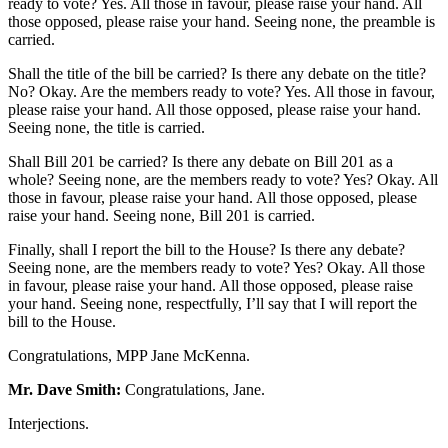
ready to vote? Yes. All those in favour, please raise your hand. All
those opposed, please raise your hand. Seeing none, the preamble is
carried.
Shall the title of the bill be carried? Is there any debate on the title?
No? Okay. Are the members ready to vote? Yes. All those in favour,
please raise your hand. All those opposed, please raise your hand.
Seeing none, the title is carried.
Shall Bill 201 be carried? Is there any debate on Bill 201 as a
whole? Seeing none, are the members ready to vote? Yes? Okay. All
those in favour, please raise your hand. All those opposed, please
raise your hand. Seeing none, Bill 201 is carried.
Finally, shall I report the bill to the House? Is there any debate?
Seeing none, are the members ready to vote? Yes? Okay. All those
in favour, please raise your hand. All those opposed, please raise
your hand. Seeing none, respectfully, I’ll say that I will report the
bill to the House.
Congratulations, MPP Jane McKenna.
Mr. Dave Smith:
Congratulations, Jane.
Interjections.