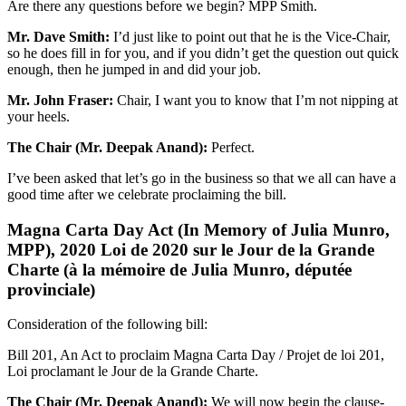
Are there any questions before we begin? MPP Smith.
Mr. Dave Smith:
I’d just like to point out that he is the Vice-Chair,
so he does fill in for you, and if you didn’t get the question out quick
enough, then he jumped in and did your job.
Mr. John Fraser:
Chair, I want you to know that I’m not nipping at
your heels.
The Chair (Mr. Deepak Anand):
Perfect.
I’ve been asked that let’s go in the business so that we all can have a
good time after we celebrate proclaiming the bill.
Magna Carta Day Act (In Memory of Julia Munro,
MPP), 2020 Loi de 2020 sur le Jour de la Grande
Charte (à la mémoire de Julia Munro, députée
provinciale)
Consideration of the following bill:
Bill 201, An Act to proclaim Magna Carta Day / Projet de loi 201,
Loi proclamant le Jour de la Grande Charte.
The Chair (Mr. Deepak Anand):
We will now begin the clause-