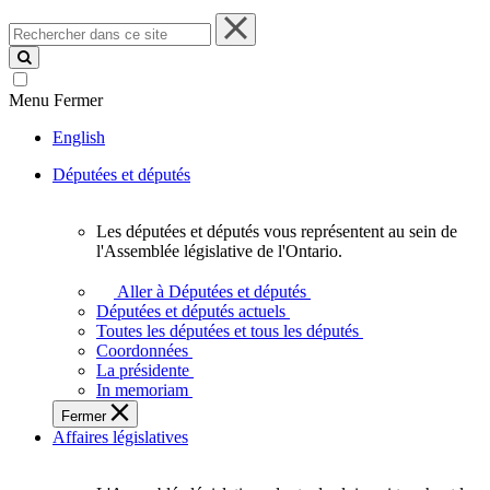
Rechercher
dans
ce
site
Menu
Fermer
English
Députées et députés
Les députées et députés vous représentent au sein de
Les
l'Assemblée législative de l'Ontario.
députées
et
Aller à Députées et députés
députés
Députées et députés actuels
vous
Toutes les députées et tous les députés
représentent
Coordonnées
au
La présidente
sein
In memoriam
de
Fermer
l'Assemblée
Affaires législatives
législative
de
l'Ontario.