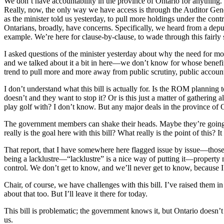
We don’t have accountability in the province of Ontario for anything. 
Really, now, the only way we have access is through the Auditor General
as the minister told us yesterday, to pull more holdings under the cont
Ontarians, broadly, have concerns. Specifically, we heard from a deputa
example. We’re here for clause-by-clause, to wade through this fairly sm
I asked questions of the minister yesterday about why the need for mo
and we talked about it a bit in here—we don’t know for whose benefi
trend to pull more and more away from public scrutiny, public accounta
I don’t understand what this bill is actually for. Is the ROM planning 
doesn’t and they want to stop it? Or is this just a matter of gathering
play golf with? I don’t know. But any major deals in the province of 
The government members can shake their heads. Maybe they’re going to
really is the goal here with this bill? What really is the point of this
That report, that I have somewhere here flagged issue by issue—those i
being a lacklustre—“lacklustre” is a nice way of putting it—property 
control. We don’t get to know, and we’ll never get to know, because I’m
Chair, of course, we have challenges with this bill. I’ve raised them i
about that too. But I’ll leave it there for today.
This bill is problematic; the government knows it, but Ontario doesn’
us.