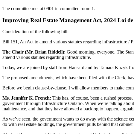
The committee met at 0901 in committee room 1.
Improving Real Estate Management Act, 2024 Loi de 2
Consideration of the following bill:
Bill 151, An Act to amend various statutes regarding infrastructure / Pr
The Chair (Mr. Brian Riddell):
Good morning, everyone. The Standi
amend various statutes regarding infrastructure.
Today, we are joined by staff from Hansard and by Tamara Kuzyk from 
The proposed amendments, which have been filed with the Clerk, have 
Before we begin clause-by-clause, I will allow members to make comm
Ms. Jennifer K. French:
This has, of course, been a rushed process, 
government through Infrastructure Ontario. When we’re talking about p
maintenance, and that they have allowed a backlog to happen, arguably
As we’ve seen, the government wants to do away with the science centre
do with real estate holdings, the government pulls behind that cabinet c