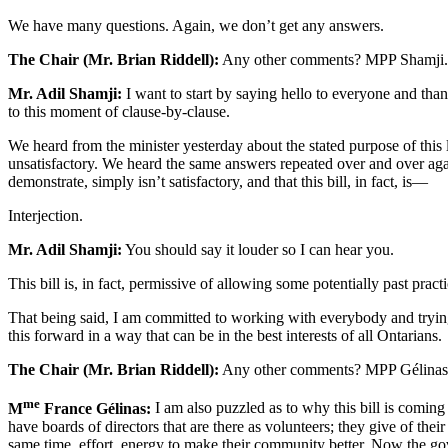
We have many questions. Again, we don’t get any answers.
The Chair (Mr. Brian Riddell):
Any other comments? MPP Shamji.
Mr. Adil Shamji:
I want to start by saying hello to everyone and than
to this moment of clause-by-clause.
We heard from the minister yesterday about the stated purpose of this 
unsatisfactory. We heard the same answers repeated over and over agai
demonstrate, simply isn’t satisfactory, and that this bill, in fact, is—
Interjection.
Mr. Adil Shamji:
You should say it louder so I can hear you.
This bill is, in fact, permissive of allowing some potentially past pract
That being said, I am committed to working with everybody and trying
this forward in a way that can be in the best interests of all Ontarians.
The Chair (Mr. Brian Riddell):
Any other comments? MPP Gélinas
me
M
France Gélinas:
I am also puzzled as to why this bill is comi
have boards of directors that are there as volunteers; they give of their
same time, effort, energy to make their community better. Now the go