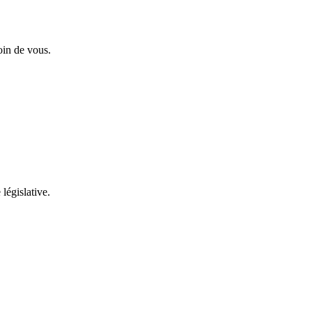
oin de vous.
 législative.