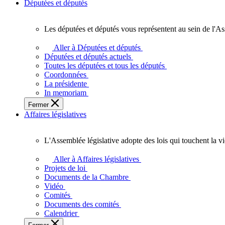
Députées et députés
Les députées et députés vous représentent au sein de l'As
Les
députées
Aller à Députées et députés
et
Députées et députés actuels
députés
Toutes les députées et tous les députés
vous
Coordonnées
représentent
La présidente
au
In memoriam
sein
Fermer
de
Affaires législatives
l'Assemblée
législative
de
L'Assemblée législative adopte des lois qui touchent la v
l'Ontario.
L'Assemblée
législative
Aller à Affaires législatives
adopte
Projets de loi
des
Documents de la Chambre
lois
Vidéo
qui
Comités
touchent
Documents des comités
la
Calendrier
vie