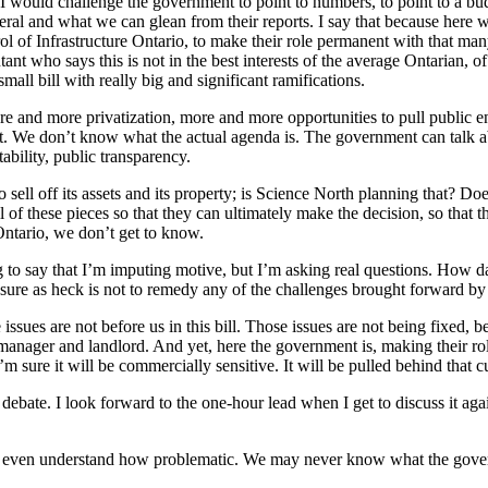
I would challenge the government to point to numbers, to point to a budg
 and what we can glean from their reports. I say that because here we ar
rol of Infrastructure Ontario, to make their role permanent with that ma
nt who says this is not in the best interests of the average Ontarian, of
all bill with really big and significant ramifications.
re and more privatization, more and more opportunities to pull public 
t. We don’t know what the actual agenda is. The government can talk a
bility, public transparency.
to sell off its assets and its property; is Science North planning that? 
 all of these pieces so that they can ultimately make the decision, so t
Ontario, we don’t get to know.
 say that I’m imputing motive, but I’m asking real questions. How dar
? It sure as heck is not to remedy any of the challenges brought forward b
ssues are not before us in this bill. Those issues are not being fixed, 
manager and landlord. And yet, here the government is, making their rol
 sure it will be commercially sensitive. It will be pulled behind that cu
n debate. I look forward to the one-hour lead when I get to discuss it a
t even understand how problematic. We may never know what the governmen