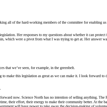
king all of the hard-working members of the committee for enabling us t
legislation. Her responses to my questions about whether it can protect
n, which were a pivot from what I was trying to get at. Her answer was 
ices that we’ve seen, for example, in the greenbelt.
 to make this legislation as great as we can make it. I look forward to
.
ng forward now. Science North has no intention of selling anything. T
 time, their effort, their energy to make their community better. At the b
vernment will have power to take away the decision-making of volunteer