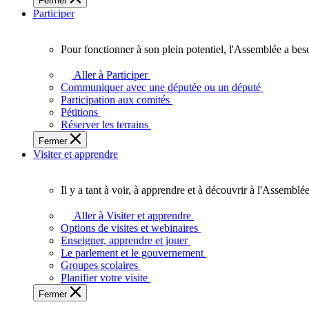
Fermer
des
Participer
Ontariennes
et
Ontariens.
Pour fonctionner à son plein potentiel, l'Assemblée a bes
Pour
fonctionner
Aller à Participer
à
Communiquer avec une députée ou un député
son
Participation aux comités
plein
Pétitions
potentiel,
Réserver les terrains
l'Assemblée
Fermer
a
Visiter et apprendre
besoin
de
vous.
Il y a tant à voir, à apprendre et à découvrir à l'Assemblée
Il
y
Aller à Visiter et apprendre
a
Options de visites et webinaires
tant
Enseigner, apprendre et jouer
à
Le parlement et le gouvernement
voir,
Groupes scolaires
à
Planifier votre visite
apprendre
Fermer
et