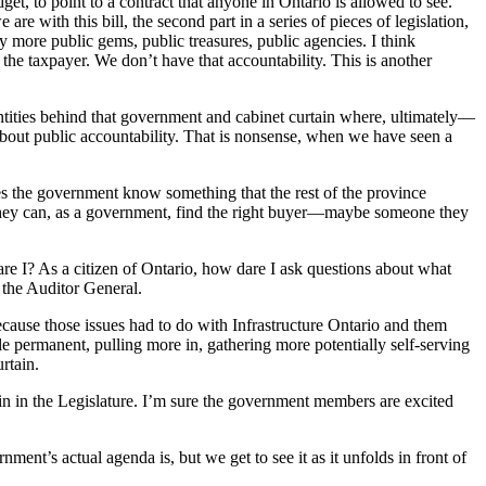
et, to point to a contract that anyone in Ontario is allowed to see.
e with this bill, the second part in a series of pieces of legislation,
ny more public gems, public treasures, public agencies. I think
 the taxpayer. We don’t have that accountability. This is another
entities behind that government and cabinet curtain where, ultimately—
bout public accountability. That is nonsense, when we have seen a
Does the government know something that the rest of the province
hat they can, as a government, find the right buyer—maybe someone they
e I? As a citizen of Ontario, how dare I ask questions about what
y the Auditor General.
because those issues had to do with Infrastructure Ontario and them
e permanent, pulling more in, gathering more potentially self-serving
rtain.
gain in the Legislature. I’m sure the government members are excited
t’s actual agenda is, but we get to see it as it unfolds in front of