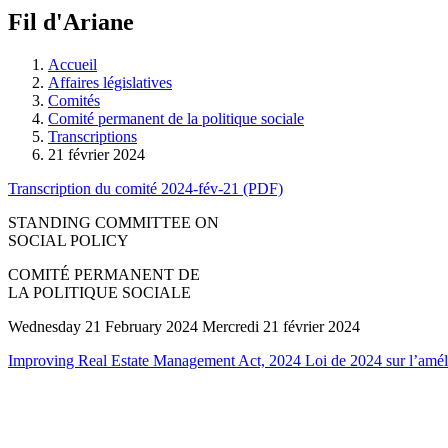
à
Fil d'Ariane
découvrir
à
l'Assemblée
Accueil
législative.
Affaires législatives
Comités
Comité permanent de la politique sociale
Transcriptions
21 février 2024
Transcription du comité 2024-fév-21 (PDF)
STANDING COMMITTEE ON
SOCIAL POLICY
COMITÉ PERMANENT DE
LA POLITIQUE SOCIALE
Wednesday 21 February 2024 Mercredi 21 février 2024
Improving Real Estate Management Act, 2024 Loi de 2024 sur l’améli