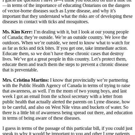
—in terms of the importance of educating Ontarians on the dangers
of vector-borne diseases such as Lyme disease, and why it’s
important that they understand what the risks are of developing these
diseases in contact with ticks and mosquitoes.
Ms. Kim Kerr:
I’m dealing with it, but I look at our young people
of Canada; they’re outside. We’re an outside country. We love the
outdoors. When we’re outside, we need to know what to watch for
as far as ticks and tick bites. If you get one, take immediate action.
Educate them, so we don’t have these chronic cases that destroy
lives. We’ve got a great people in this country. Let’s protect them,
educate them and teach them the steps to prevent a chronic disease
that is preventable.
Mrs. Cristina Martins:
I know that provincially we’re partnering
with the Public Health Agency of Canada in terms of trying to raise
that awareness, as well. I’m the mom of two young boys, and last
week I got an email from the school secretary with a letter from
public health that actually alerted the parents on Lyme disease, how
to be careful, and also on West Nile virus and buckets of water. So
there is a little bit of awareness being spread out there, and education
in terms of being aware of these diseases.
I guess in terms of the passage of this particular bill, if you could just
speak to why it would be important to you and other Lyme patients