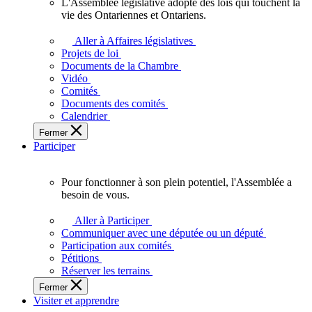
L'Assemblée législative adopte des lois qui touchent la
L'Assemblée
vie des Ontariennes et Ontariens.
législative
adopte
Aller à Affaires législatives
des
Projets de loi
lois
Documents de la Chambre
qui
Vidéo
touchent
Comités
la
Documents des comités
vie
Calendrier
des
Fermer
Ontariennes
Participer
et
Ontariens.
Pour fonctionner à son plein potentiel, l'Assemblée a
Pour
besoin de vous.
fonctionner
à
Aller à Participer
son
Communiquer avec une députée ou un député
plein
Participation aux comités
potentiel,
Pétitions
l'Assemblée
Réserver les terrains
a
Fermer
besoin
Visiter et apprendre
de