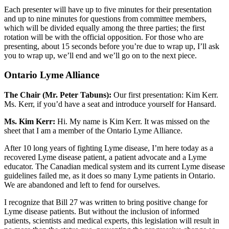
Each presenter will have up to five minutes for their presentation
and up to nine minutes for questions from committee members,
which will be divided equally among the three parties; the first
rotation will be with the official opposition. For those who are
presenting, about 15 seconds before you’re due to wrap up, I’ll ask
you to wrap up, we’ll end and we’ll go on to the next piece.
Ontario Lyme Alliance
The Chair (Mr. Peter Tabuns):
Our first presentation: Kim Kerr.
Ms. Kerr, if you’d have a seat and introduce yourself for Hansard.
Ms. Kim Kerr:
Hi. My name is Kim Kerr. It was missed on the
sheet that I am a member of the Ontario Lyme Alliance.
After 10 long years of fighting Lyme disease, I’m here today as a
recovered Lyme disease patient, a patient advocate and a Lyme
educator. The Canadian medical system and its current Lyme disease
guidelines failed me, as it does so many Lyme patients in Ontario.
We are abandoned and left to fend for ourselves.
I recognize that Bill 27 was written to bring positive change for
Lyme disease patients. But without the inclusion of informed
patients, scientists and medical experts, this legislation will result in