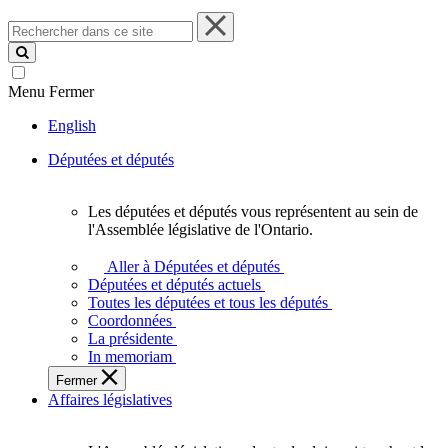
Rechercher
dans
ce
site
Menu
Fermer
English
Députées et députés
Les députées et députés vous représentent au sein de
Les
l'Assemblée législative de l'Ontario.
députées
et
Aller à Députées et députés
députés
Députées et députés actuels
vous
Toutes les députées et tous les députés
représentent
Coordonnées
au
La présidente
sein
In memoriam
de
Fermer
l'Assemblée
Affaires législatives
législative
de
l'Ontario.