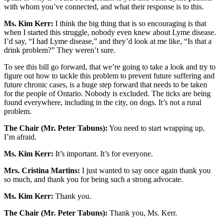
with whom you’ve connected, and what their response is to this.
Ms. Kim Kerr:
I think the big thing that is so encouraging is that
when I started this struggle, nobody even knew about Lyme disease.
I’d say, “I had Lyme disease,” and they’d look at me like, “Is that a
drink problem?” They weren’t sure.
To see this bill go forward, that we’re going to take a look and try to
figure out how to tackle this problem to prevent future suffering and
future chronic cases, is a huge step forward that needs to be taken
for the people of Ontario. Nobody is excluded. The ticks are being
found everywhere, including in the city, on dogs. It’s not a rural
problem.
The Chair (Mr. Peter Tabuns):
You need to start wrapping up,
I’m afraid.
Ms. Kim Kerr:
It’s important. It’s for everyone.
Mrs. Cristina Martins:
I just wanted to say once again thank you
so much, and thank you for being such a strong advocate.
Ms. Kim Kerr:
Thank you.
The Chair (Mr. Peter Tabuns):
Thank you, Ms. Kerr.