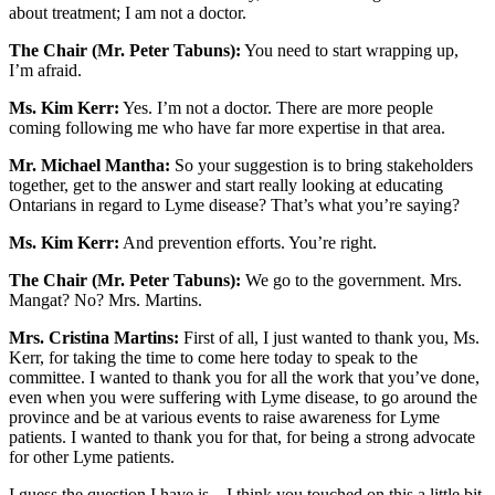
about treatment; I am not a doctor.
The Chair (Mr. Peter Tabuns):
You need to start wrapping up,
I’m afraid.
Ms. Kim Kerr:
Yes. I’m not a doctor. There are more people
coming following me who have far more expertise in that area.
Mr. Michael Mantha:
So your suggestion is to bring stakeholders
together, get to the answer and start really looking at educating
Ontarians in regard to Lyme disease? That’s what you’re saying?
Ms. Kim Kerr:
And prevention efforts. You’re right.
The Chair (Mr. Peter Tabuns):
We go to the government. Mrs.
Mangat? No? Mrs. Martins.
Mrs. Cristina Martins:
First of all, I just wanted to thank you, Ms.
Kerr, for taking the time to come here today to speak to the
committee. I wanted to thank you for all the work that you’ve done,
even when you were suffering with Lyme disease, to go around the
province and be at various events to raise awareness for Lyme
patients. I wanted to thank you for that, for being a strong advocate
for other Lyme patients.
I guess the question I have is—I think you touched on this a little bit