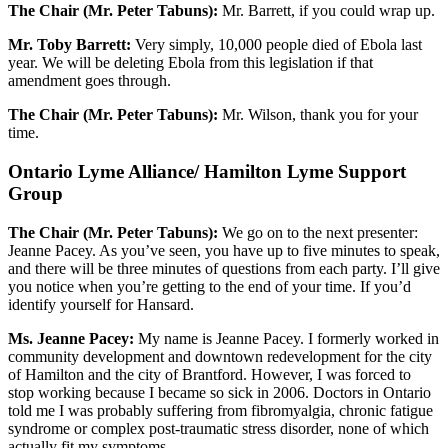
The Chair (Mr. Peter Tabuns):
Mr. Barrett, if you could wrap up.
Mr. Toby Barrett:
Very simply, 10,000 people died of Ebola last
year. We will be deleting Ebola from this legislation if that
amendment goes through.
The Chair (Mr. Peter Tabuns):
Mr. Wilson, thank you for your
time.
Ontario Lyme Alliance/ Hamilton Lyme Support
Group
The Chair (Mr. Peter Tabuns):
We go on to the next presenter:
Jeanne Pacey. As you’ve seen, you have up to five minutes to speak,
and there will be three minutes of questions from each party. I’ll give
you notice when you’re getting to the end of your time. If you’d
identify yourself for Hansard.
Ms. Jeanne Pacey:
My name is Jeanne Pacey. I formerly worked in
community development and downtown redevelopment for the city
of Hamilton and the city of Brantford. However, I was forced to
stop working because I became so sick in 2006. Doctors in Ontario
told me I was probably suffering from fibromyalgia, chronic fatigue
syndrome or complex post-traumatic stress disorder, none of which
actually fit my symptoms.