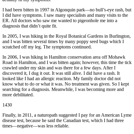
I had been bitten in 1997 in Algonquin park—no bull’s-eye rash, but
I did have symptoms. I saw many specialists and many visits to the
ER. All doctors who saw me wanted to pigeonhole me into a
diagnosis that didn’t quite fit.
In 2005, I was hiking in the Royal Botanical Gardens in Burlington,
and I was bitten several times by many poppy seed bugs which I
scratched off my leg. The symptoms continued.
In 2006, I was hiking in Hamilton conservation area off Mohawk
Road in Hamilton, and I was bitten again; however, this time the tick
crawled under my skin and was there for a few days. After I
discovered it, I dug it out. It was still alive. I did have a rash. It
looked like I had an allergic reaction. My family doctor did not
know what to do or what it was. No treatment was given. So I kept
searching for a diagnosis. Meanwhile, I was becoming more and
more debilitated.
1430
Finally, in 2011, a naturopath suggested I pay for an American Lyme
disease test, because he said the Canadian test, which I had three
times—negative—was less reliable.