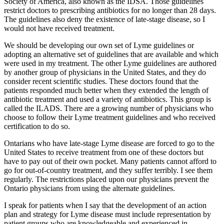
Society of America, also known as the IDSA. Those guidelines
restrict doctors to prescribing antibiotics for no longer than 28 days.
The guidelines also deny the existence of late-stage disease, so I
would not have received treatment.
We should be developing our own set of Lyme guidelines or
adopting an alternative set of guidelines that are available and which
were used in my treatment. The other Lyme guidelines are authored
by another group of physicians in the United States, and they do
consider recent scientific studies. These doctors found that the
patients responded much better when they extended the length of
antibiotic treatment and used a variety of antibiotics. This group is
called the ILADS. There are a growing number of physicians who
choose to follow their Lyme treatment guidelines and who received
certification to do so.
Ontarians who have late-stage Lyme disease are forced to go to the
United States to receive treatment from one of these doctors but
have to pay out of their own pocket. Many patients cannot afford to
go for out-of-country treatment, and they suffer terribly. I see them
regularly. The restrictions placed upon our physicians prevent the
Ontario physicians from using the alternate guidelines.
I speak for patients when I say that the development of an action
plan and strategy for Lyme disease must include representation by
patient groups who are knowledgeable and experienced in