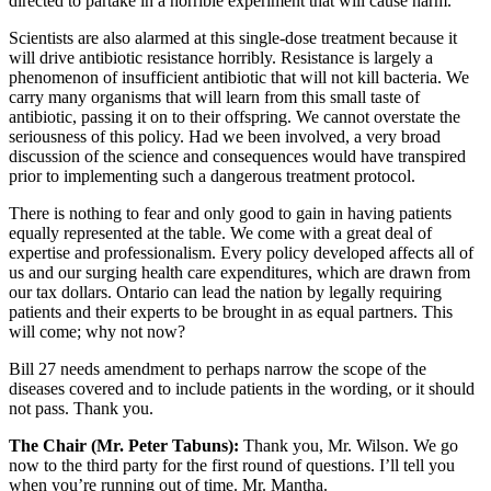
directed to partake in a horrible experiment that will cause harm.
Scientists are also alarmed at this single-dose treatment because it
will drive antibiotic resistance horribly. Resistance is largely a
phenomenon of insufficient antibiotic that will not kill bacteria. We
carry many organisms that will learn from this small taste of
antibiotic, passing it on to their offspring. We cannot overstate the
seriousness of this policy. Had we been involved, a very broad
discussion of the science and consequences would have transpired
prior to implementing such a dangerous treatment protocol.
There is nothing to fear and only good to gain in having patients
equally represented at the table. We come with a great deal of
expertise and professionalism. Every policy developed affects all of
us and our surging health care expenditures, which are drawn from
our tax dollars. Ontario can lead the nation by legally requiring
patients and their experts to be brought in as equal partners. This
will come; why not now?
Bill 27 needs amendment to perhaps narrow the scope of the
diseases covered and to include patients in the wording, or it should
not pass. Thank you.
The Chair (Mr. Peter Tabuns):
Thank you, Mr. Wilson. We go
now to the third party for the first round of questions. I’ll tell you
when you’re running out of time. Mr. Mantha.