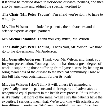
if it could be focused down to tick-borne diseases, perhaps, and then
also by amending and adding the specific wording to—
The Chair (Mr. Peter Tabuns):
I’m afraid you’re going to have to
wrap up.
Mr. Jim Wilson:
—include the patients, their advocates and the
science experts as equal partners.
Mr. Michael Mantha:
Thank you very much, Mr. Wilson.
The Chair (Mr. Peter Tabuns):
Thank you, Mr. Wilson. We now
go to the government. Mr. Anderson.
Mr. Granville Anderson:
Thank you, Mr. Wilson, and thank you
for your presentation. Your organization has done a great degree of
work in supporting those suffering from Lyme disease by helping to
bring awareness of the disease to the medical community. How will
this bill help your organization further its goal?
Mr. Jim Wilson:
I don’t think it will, unless it’s amended to
specifically name the patients and their experts and advocates as
recognized equal partners in the health care process. If it’s left as it
is, it’s really just more of the same. When I say the patients have the
expertise, I seriously mean that. We’re working with scientists on
four different continents. We have microbiologists and physicians