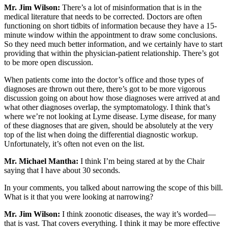
Mr. Jim Wilson:
There’s a lot of misinformation that is in the
medical literature that needs to be corrected. Doctors are often
functioning on short tidbits of information because they have a 15-
minute window within the appointment to draw some conclusions.
So they need much better information, and we certainly have to start
providing that within the physician-patient relationship. There’s got
to be more open discussion.
When patients come into the doctor’s office and those types of
diagnoses are thrown out there, there’s got to be more vigorous
discussion going on about how those diagnoses were arrived at and
what other diagnoses overlap, the symptomatology. I think that’s
where we’re not looking at Lyme disease. Lyme disease, for many
of these diagnoses that are given, should be absolutely at the very
top of the list when doing the differential diagnostic workup.
Unfortunately, it’s often not even on the list.
Mr. Michael Mantha:
I think I’m being stared at by the Chair
saying that I have about 30 seconds.
In your comments, you talked about narrowing the scope of this bill.
What is it that you were looking at narrowing?
Mr. Jim Wilson:
I think zoonotic diseases, the way it’s worded—
that is vast. That covers everything. I think it may be more effective