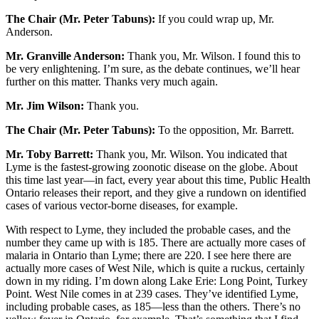
The Chair (Mr. Peter Tabuns):
If you could wrap up, Mr.
Anderson.
Mr. Granville Anderson:
Thank you, Mr. Wilson. I found this to
be very enlightening. I’m sure, as the debate continues, we’ll hear
further on this matter. Thanks very much again.
Mr. Jim Wilson:
Thank you.
The Chair (Mr. Peter Tabuns):
To the opposition, Mr. Barrett.
Mr. Toby Barrett:
Thank you, Mr. Wilson. You indicated that
Lyme is the fastest-growing zoonotic disease on the globe. About
this time last year—in fact, every year about this time, Public Health
Ontario releases their report, and they give a rundown on identified
cases of various vector-borne diseases, for example.
With respect to Lyme, they included the probable cases, and the
number they came up with is 185. There are actually more cases of
malaria in Ontario than Lyme; there are 220. I see here there are
actually more cases of West Nile, which is quite a ruckus, certainly
down in my riding. I’m down along Lake Erie: Long Point, Turkey
Point. West Nile comes in at 239 cases. They’ve identified Lyme,
including probable cases, as 185—less than the others. There’s no