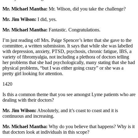
Mr. Michael Mantha:
Mr. Wilson, did you take the challenge?
Mr. Jim Wilson:
I did, yes.
Mr. Michael Mantha:
Fantastic. Congratulations.
I’m just reading off Mrs. Paige Spencer’s letter that she gave to the
committee, a written submission. It says that while she was labelled
with depression, anxiety, PTSD, psychosis, chronic fatigue, IBS, a
variety of fibromyalgia, not including a plethora of doctors telling
her problems that she had psychologically, many stating that she had
physical problems, “but I was either going crazy” or she was a
pretty girl looking for attention.
1420
Is this a common theme that you see amongst Lyme patients who are
dealing with their doctors?
Mr. Jim Wilson:
Absolutely, and it’s coast to coast and it is
continuous and increasing.
Mr. Michael Mantha:
Why do you believe that happens? Why is it
that doctors look at individuals in this scope?