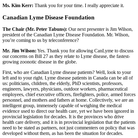
Ms. Kim Kerr:
Thank you for your time. I really appreciate it.
Canadian Lyme Disease Foundation
The Chair (Mr. Peter Tabuns):
Our next presenter is Jim Wilson,
president of the Canadian Lyme Disease Foundation. Mr. Wilson,
you’re coming to us by teleconference?
Mr. Jim Wilson:
Yes. Thank you for allowing CanLyme to discuss
our concerns on Bill 27 as they relate to Lyme disease, the fastest-
growing zoonotic disease in the globe.
First, who are Canadian Lyme disease patients? Well, look to your
left and to your right. Lyme disease patients in Canada can be all of
us: politicians, children, the elderly, PhD scientists, professors,
engineers, lawyers, physicians, outdoor workers, pharmaceutical
employees, chief executive officers, firefighters, police, armed forces
personnel, and mothers and fathers at home. Collectively, we are an
intelligent group, immensely capable of weighing the medical
evidence used to direct our health care, yet we have been ignored in
provincial legislation for decades. It is the provinces who drive
health care delivery, and it is in provincial legislation that the patients
need to be stated as partners, not just commenters on policy that was
developed without them, as has been the situation for decades.