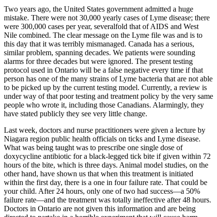
Two years ago, the United States government admitted a huge
mistake. There were not 30,000 yearly cases of Lyme disease; there
were 300,000 cases per year, severalfold that of AIDS and West
Nile combined. The clear message on the Lyme file was and is to
this day that it was terribly mismanaged. Canada has a serious,
similar problem, spanning decades. We patients were sounding
alarms for three decades but were ignored. The present testing
protocol used in Ontario will be a false negative every time if that
person has one of the many strains of Lyme bacteria that are not able
to be picked up by the current testing model. Currently, a review is
under way of that poor testing and treatment policy by the very same
people who wrote it, including those Canadians. Alarmingly, they
have stated publicly they see very little change.
Last week, doctors and nurse practitioners were given a lecture by
Niagara region public health officials on ticks and Lyme disease.
What was being taught was to prescribe one single dose of
doxycycline antibiotic for a black-legged tick bite if given within 72
hours of the bite, which is three days. Animal model studies, on the
other hand, have shown us that when this treatment is initiated
within the first day, there is a one in four failure rate. That could be
your child. After 24 hours, only one of two had success—a 50%
failure rate—and the treatment was totally ineffective after 48 hours.
Doctors in Ontario are not given this information and are being