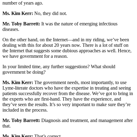
number of years ago.
Ms. Kim Kerr:
No, they did not.
Mr. Toby Barrett:
It was the nature of emerging infectious
diseases.
On the other hand, on the Internet—and in my riding, we’ve been
dealing with this for about 20 years now. There is a lot of stuff on
the Internet that suggests some dubious approaches as well. Hence,
we have government for a reason.
In your limited time, any further suggestions? What should
government be doing?
Ms. Kim Kerr:
The government needs, most importantly, to use
Lyme-literate doctors who have the expertise in treating and seeing
patients successfully recover from the disease. We’ve got to bring in
the experts who are first-hand. They have the experience, and
they’ve seen the results. It’s so very important to make sure they’re
included in the process.
Mr. Toby Barrett:
Diagnosis and treatment, and management after
that.
Ms. Kim Kerr:
That’s correct.