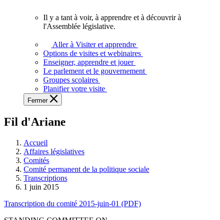
vous.
Il y a tant à voir, à apprendre et à découvrir à
Il
l'Assemblée législative.
y
a
Aller à Visiter et apprendre
tant
Options de visites et webinaires
à
Enseigner, apprendre et jouer
voir,
Le parlement et le gouvernement
à
Groupes scolaires
apprendre
Planifier votre visite
et
Fermer
à
découvrir
Fil d'Ariane
à
l'Assemblée
législative.
Accueil
Affaires législatives
Comités
Comité permanent de la politique sociale
Transcriptions
1 juin 2015
Transcription du comité 2015-juin-01 (PDF)