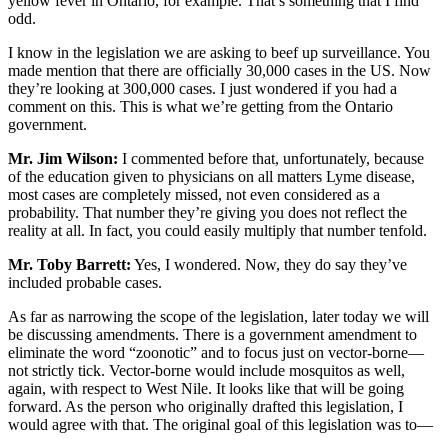
yellow fever in Ontario, for example. That’s something that I find
odd.
I know in the legislation we are asking to beef up surveillance. You
made mention that there are officially 30,000 cases in the US. Now
they’re looking at 300,000 cases. I just wondered if you had a
comment on this. This is what we’re getting from the Ontario
government.
Mr. Jim Wilson:
I commented before that, unfortunately, because
of the education given to physicians on all matters Lyme disease,
most cases are completely missed, not even considered as a
probability. That number they’re giving you does not reflect the
reality at all. In fact, you could easily multiply that number tenfold.
Mr. Toby Barrett:
Yes, I wondered. Now, they do say they’ve
included probable cases.
As far as narrowing the scope of the legislation, later today we will
be discussing amendments. There is a government amendment to
eliminate the word “zoonotic” and to focus just on vector-borne—
not strictly tick. Vector-borne would include mosquitos as well,
again, with respect to West Nile. It looks like that will be going
forward. As the person who originally drafted this legislation, I
would agree with that. The original goal of this legislation was to—