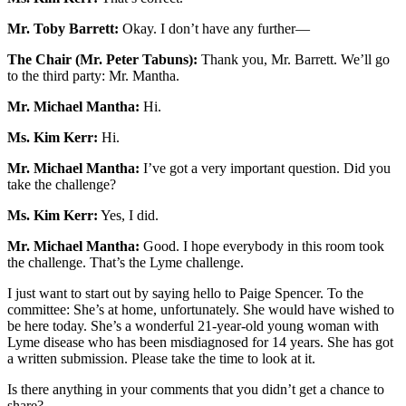
Mr. Toby Barrett:
Okay. I don’t have any further—
The Chair (Mr. Peter Tabuns):
Thank you, Mr. Barrett. We’ll go
to the third party: Mr. Mantha.
Mr. Michael Mantha:
Hi.
Ms. Kim Kerr:
Hi.
Mr. Michael Mantha:
I’ve got a very important question. Did you
take the challenge?
Ms. Kim Kerr:
Yes, I did.
Mr. Michael Mantha:
Good. I hope everybody in this room took
the challenge. That’s the Lyme challenge.
I just want to start out by saying hello to Paige Spencer. To the
committee: She’s at home, unfortunately. She would have wished to
be here today. She’s a wonderful 21-year-old young woman with
Lyme disease who has been misdiagnosed for 14 years. She has got
a written submission. Please take the time to look at it.
Is there anything in your comments that you didn’t get a chance to
share?