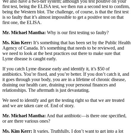
We also have a two-tier system; although you test positive on your
first test, being the ELISA test, we then run a second test to confirm,
being the Western blot. The challenge, of course, is that the first test
is so faulty that it’s almost impossible to get a positive test on that
first one, the ELISA.
Mr. Michael Mantha:
Why is our first testing so faulty?
Ms. Kim Kerr:
It’s something that has been set by the Public Health
Agency of Canada. It’s something that needs to be reviewed, and
we need to look at the best practices out there to make sure that
Lyme disease is caught early.
If you catch Lyme disease early and identify it, it’s $50 of
antibiotics. You’re fixed, and you’re better. If you don’t catch it, and
it goes through your body, you are in a lifetime of chronic disease,
draining our health care, draining your personal finances and
relationships. The aftermath is just devastating.
We need to identify and get the testing right so that we are treated
and we are taken care of. End of story.
Mr. Michael Mantha:
And that antibiotic—is there one specified,
or are there various ones?
Ms. Kim Kerr:
It varies. Truthfully, I don’t want to get into a lot