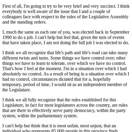
First of all, I'm going to try to be very brief and very succinct. I think
everybody is well aware of the issue that I and a couple of
colleagues face with respect to the rules of the Legislative Assembly
and the standing orders.
I, much the same as each one of you, was elected back in September
1990 to do a job. I can't help but feel that, given the turn of events
that have taken place, I am not doing the full job I was elected to do.
I think we all recognize that life's path and life's road can take many
different twists and turns. Some things we have control over; other
things we have to learn to tolerate, over which we have no control.
That's how I feel at the moment. I'm in a situation over which I had
absolutely no control. As a result of being in a situation over which I
had no control, circumstances dictated that for a, hopefully
temporary, period of time, I would sit as an independent member of
the Legislature.
I think we all fully recognize that the rules established for this
Legislature, in fact for most legislatures across the country, are rules
that are there to effectively serve party democracy, within the party
system, within the parliamentary system.
I can't help but think that it is most unfair, most unjust, that an
individual who represents 85,000 people in this province finds