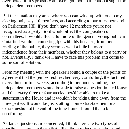
overlooked it. It's probably an oversight, not an intentional slight for
independent members.
But the situation may arise where you can wind up with one party
electing only, say, 10 members, and according to our rules here and
on Parliament Hill, if you don't have 12 members you're not
recognized as a party. So it would affect the composition of
committees. It would affect a lot more of the general voting public in
Ontario if we don't come to grips with this because, from my
reading of the public, they seem to want a little bit more
independence from their members, whether they belong to a party or
not. Eventually, I think we'll have to face this problem and come to
some sort of solution.
From my meeting with the Speaker I found a couple of the points of
agreement that the parties had reached very comforting: the fact that
every three or four weeks, according to my understanding, the
independent members would be able to raise a question in the House
and that every three or four weeks they'd be able to make a
statement in the House and it wouldn't be taking time away from the
three parties. It would be just slotting in an extra statement or an
extra question at the end of the time frame. I found that a bit
comforting.
As far as questions are concerned, I think there are two types of
questions. There are those that affect the province as a whole and