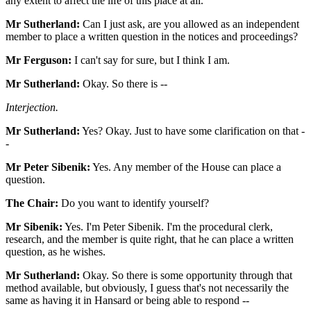
any extent to affect the life of this place at all.
Mr Sutherland:
Can I just ask, are you allowed as an independent
member to place a written question in the notices and proceedings?
Mr Ferguson:
I can't say for sure, but I think I am.
Mr Sutherland:
Okay. So there is --
Interjection.
Mr Sutherland:
Yes? Okay. Just to have some clarification on that -
-
Mr Peter Sibenik:
Yes. Any member of the House can place a
question.
The Chair:
Do you want to identify yourself?
Mr Sibenik:
Yes. I'm Peter Sibenik. I'm the procedural clerk,
research, and the member is quite right, that he can place a written
question, as he wishes.
Mr Sutherland:
Okay. So there is some opportunity through that
method available, but obviously, I guess that's not necessarily the
same as having it in Hansard or being able to respond --