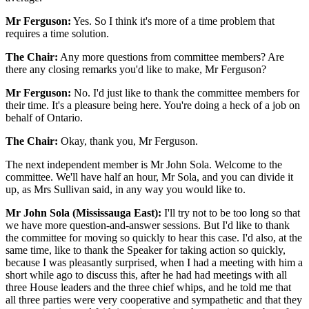
Mr Ferguson:
Yes. So I think it's more of a time problem that
requires a time solution.
The Chair:
Any more questions from committee members? Are
there any closing remarks you'd like to make, Mr Ferguson?
Mr Ferguson:
No. I'd just like to thank the committee members for
their time. It's a pleasure being here. You're doing a heck of a job on
behalf of Ontario.
The Chair:
Okay, thank you, Mr Ferguson.
The next independent member is Mr John Sola. Welcome to the
committee. We'll have half an hour, Mr Sola, and you can divide it
up, as Mrs Sullivan said, in any way you would like to.
Mr John Sola (Mississauga East):
I'll try not to be too long so that
we have more question-and-answer sessions. But I'd like to thank
the committee for moving so quickly to hear this case. I'd also, at the
same time, like to thank the Speaker for taking action so quickly,
because I was pleasantly surprised, when I had a meeting with him a
short while ago to discuss this, after he had had meetings with all
three House leaders and the three chief whips, and he told me that
all three parties were very cooperative and sympathetic and that they