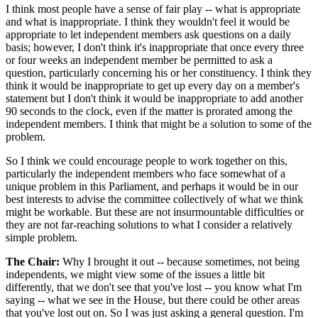
I think most people have a sense of fair play -- what is appropriate
and what is inappropriate. I think they wouldn't feel it would be
appropriate to let independent members ask questions on a daily
basis; however, I don't think it's inappropriate that once every three
or four weeks an independent member be permitted to ask a
question, particularly concerning his or her constituency. I think they
think it would be inappropriate to get up every day on a member's
statement but I don't think it would be inappropriate to add another
90 seconds to the clock, even if the matter is prorated among the
independent members. I think that might be a solution to some of the
problem.
So I think we could encourage people to work together on this,
particularly the independent members who face somewhat of a
unique problem in this Parliament, and perhaps it would be in our
best interests to advise the committee collectively of what we think
might be workable. But these are not insurmountable difficulties or
they are not far-reaching solutions to what I consider a relatively
simple problem.
The Chair:
Why I brought it out -- because sometimes, not being
independents, we might view some of the issues a little bit
differently, that we don't see that you've lost -- you know what I'm
saying -- what we see in the House, but there could be other areas
that you've lost out on. So I was just asking a general question. I'm