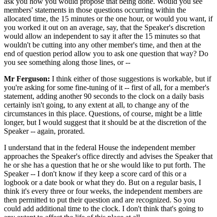
ask you how you would propose that being done. Would you see
members' statements in those questions occurring within the
allocated time, the 15 minutes or the one hour, or would you want, if
you worked it out on an average, say, that the Speaker's discretion
would allow an independent to say it after the 15 minutes so that
wouldn't be cutting into any other member's time, and then at the
end of question period allow you to ask one question that way? Do
you see something along those lines, or --
Mr Ferguson:
I think either of those suggestions is workable, but if
you're asking for some fine-tuning of it -- first of all, for a member's
statement, adding another 90 seconds to the clock on a daily basis
certainly isn't going, to any extent at all, to change any of the
circumstances in this place. Questions, of course, might be a little
longer, but I would suggest that it should be at the discretion of the
Speaker -- again, prorated.
I understand that in the federal House the independent member
approaches the Speaker's office directly and advises the Speaker that
he or she has a question that he or she would like to put forth. The
Speaker -- I don't know if they keep a score card of this or a
logbook or a date book or what they do. But on a regular basis, I
think it's every three or four weeks, the independent members are
then permitted to put their question and are recognized. So you
could add additional time to the clock. I don't think that's going to