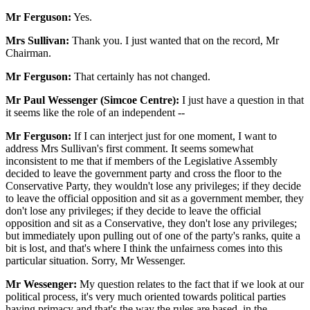
Mr Ferguson:
Yes.
Mrs Sullivan:
Thank you. I just wanted that on the record, Mr
Chairman.
Mr Ferguson:
That certainly has not changed.
Mr Paul Wessenger (Simcoe Centre):
I just have a question in that
it seems like the role of an independent --
Mr Ferguson:
If I can interject just for one moment, I want to
address Mrs Sullivan's first comment. It seems somewhat
inconsistent to me that if members of the Legislative Assembly
decided to leave the government party and cross the floor to the
Conservative Party, they wouldn't lose any privileges; if they decide
to leave the official opposition and sit as a government member, they
don't lose any privileges; if they decide to leave the official
opposition and sit as a Conservative, they don't lose any privileges;
but immediately upon pulling out of one of the party's ranks, quite a
bit is lost, and that's where I think the unfairness comes into this
particular situation. Sorry, Mr Wessenger.
Mr Wessenger:
My question relates to the fact that if we look at our
political process, it's very much oriented towards political parties
having primacy and that's the way the rules are based, in the