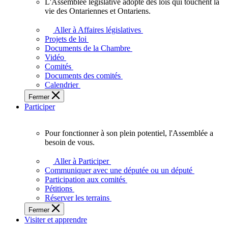
L'Assemblée législative adopte des lois qui touchent la
L'Assemblée
vie des Ontariennes et Ontariens.
législative
adopte
Aller à Affaires législatives
des
Projets de loi
lois
Documents de la Chambre
qui
Vidéo
touchent
Comités
la
Documents des comités
vie
Calendrier
des
Fermer
Ontariennes
Participer
et
Ontariens.
Pour fonctionner à son plein potentiel, l'Assemblée a
Pour
besoin de vous.
fonctionner
à
Aller à Participer
son
Communiquer avec une députée ou un député
plein
Participation aux comités
potentiel,
Pétitions
l'Assemblée
Réserver les terrains
a
Fermer
besoin
Visiter et apprendre
de