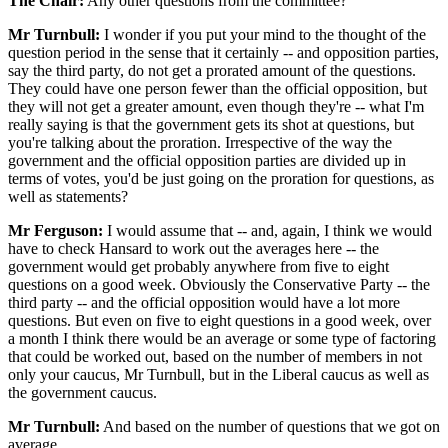
The Chair:
Any other questions from the committee?
Mr Turnbull:
I wonder if you put your mind to the thought of the
question period in the sense that it certainly -- and opposition parties,
say the third party, do not get a prorated amount of the questions.
They could have one person fewer than the official opposition, but
they will not get a greater amount, even though they're -- what I'm
really saying is that the government gets its shot at questions, but
you're talking about the proration. Irrespective of the way the
government and the official opposition parties are divided up in
terms of votes, you'd be just going on the proration for questions, as
well as statements?
Mr Ferguson:
I would assume that -- and, again, I think we would
have to check Hansard to work out the averages here -- the
government would get probably anywhere from five to eight
questions on a good week. Obviously the Conservative Party -- the
third party -- and the official opposition would have a lot more
questions. But even on five to eight questions in a good week, over
a month I think there would be an average or some type of factoring
that could be worked out, based on the number of members in not
only your caucus, Mr Turnbull, but in the Liberal caucus as well as
the government caucus.
Mr Turnbull:
And based on the number of questions that we got on
average.