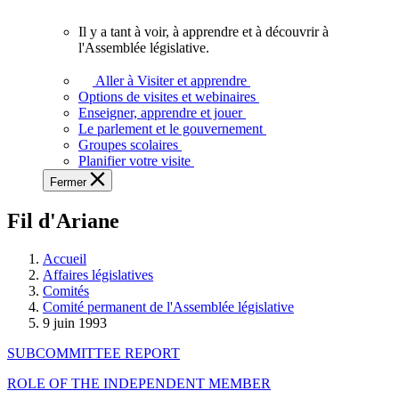
vous.
Il y a tant à voir, à apprendre et à découvrir à
Il
l'Assemblée législative.
y
a
Aller à Visiter et apprendre
tant
Options de visites et webinaires
à
Enseigner, apprendre et jouer
voir,
Le parlement et le gouvernement
à
Groupes scolaires
apprendre
Planifier votre visite
et
Fermer
à
découvrir
Fil d'Ariane
à
l'Assemblée
législative.
Accueil
Affaires législatives
Comités
Comité permanent de l'Assemblée législative
9 juin 1993
SUBCOMMITTEE REPORT
ROLE OF THE INDEPENDENT MEMBER