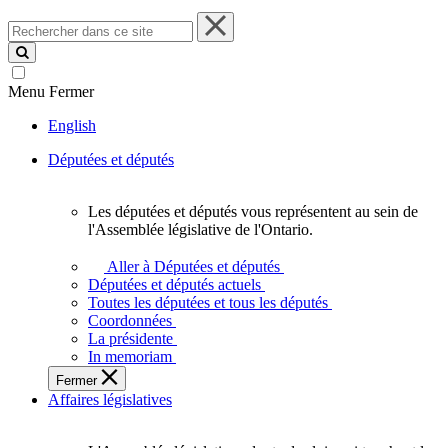
Rechercher
dans
ce
site
Menu
Fermer
English
Députées et députés
Les députées et députés vous représentent au sein de
Les
l'Assemblée législative de l'Ontario.
députées
et
Aller à Députées et députés
députés
Députées et députés actuels
vous
Toutes les députées et tous les députés
représentent
Coordonnées
au
La présidente
sein
In memoriam
de
Fermer
l'Assemblée
Affaires législatives
législative
de
l'Ontario.