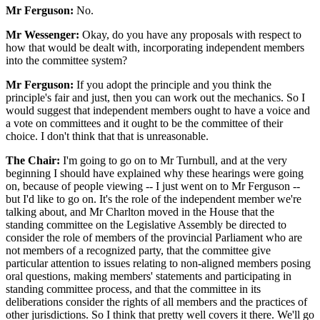
Mr Ferguson:
No.
Mr Wessenger:
Okay, do you have any proposals with respect to
how that would be dealt with, incorporating independent members
into the committee system?
Mr Ferguson:
If you adopt the principle and you think the
principle's fair and just, then you can work out the mechanics. So I
would suggest that independent members ought to have a voice and
a vote on committees and it ought to be the committee of their
choice. I don't think that that is unreasonable.
The Chair:
I'm going to go on to Mr Turnbull, and at the very
beginning I should have explained why these hearings were going
on, because of people viewing -- I just went on to Mr Ferguson --
but I'd like to go on. It's the role of the independent member we're
talking about, and Mr Charlton moved in the House that the
standing committee on the Legislative Assembly be directed to
consider the role of members of the provincial Parliament who are
not members of a recognized party, that the committee give
particular attention to issues relating to non-aligned members posing
oral questions, making members' statements and participating in
standing committee process, and that the committee in its
deliberations consider the rights of all members and the practices of
other jurisdictions. So I think that pretty well covers it there. We'll go