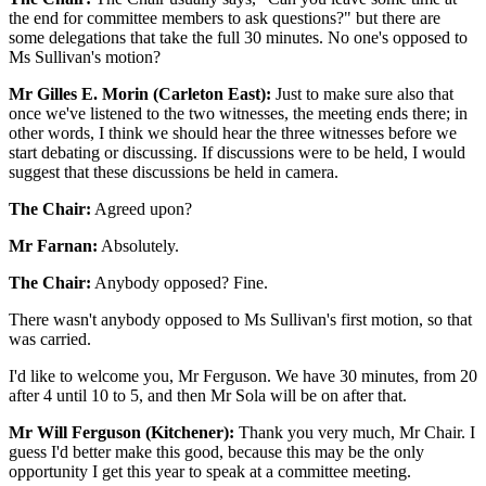
the end for committee members to ask questions?" but there are
some delegations that take the full 30 minutes. No one's opposed to
Ms Sullivan's motion?
Mr Gilles E. Morin (Carleton East):
Just to make sure also that
once we've listened to the two witnesses, the meeting ends there; in
other words, I think we should hear the three witnesses before we
start debating or discussing. If discussions were to be held, I would
suggest that these discussions be held in camera.
The Chair:
Agreed upon?
Mr Farnan:
Absolutely.
The Chair:
Anybody opposed? Fine.
There wasn't anybody opposed to Ms Sullivan's first motion, so that
was carried.
I'd like to welcome you, Mr Ferguson. We have 30 minutes, from 20
after 4 until 10 to 5, and then Mr Sola will be on after that.
Mr Will Ferguson (Kitchener):
Thank you very much, Mr Chair. I
guess I'd better make this good, because this may be the only
opportunity I get this year to speak at a committee meeting.