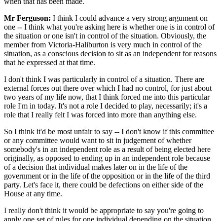
when that has been made.
Mr Ferguson:
I think I could advance a very strong argument on
one -- I think what you're asking here is whether one is in control of
the situation or one isn't in control of the situation. Obviously, the
member from Victoria-Haliburton is very much in control of the
situation, as a conscious decision to sit as an independent for reasons
that he expressed at that time.
I don't think I was particularly in control of a situation. There are
external forces out there over which I had no control, for just about
two years of my life now, that I think forced me into this particular
role I'm in today. It's not a role I decided to play, necessarily; it's a
role that I really felt I was forced into more than anything else.
So I think it'd be most unfair to say -- I don't know if this committee
or any committee would want to sit in judgement of whether
somebody's in an independent role as a result of being elected here
originally, as opposed to ending up in an independent role because
of a decision that individual makes later on in the life of the
government or in the life of the opposition or in the life of the third
party. Let's face it, there could be defections on either side of the
House at any time.
I really don't think it would be appropriate to say you're going to
apply one set of rules for one individual depending on the situation,