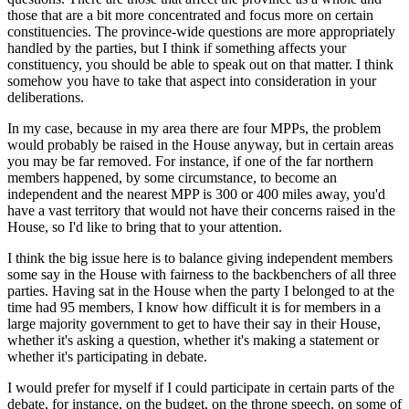
those that are a bit more concentrated and focus more on certain
constituencies. The province-wide questions are more appropriately
handled by the parties, but I think if something affects your
constituency, you should be able to speak out on that matter. I think
somehow you have to take that aspect into consideration in your
deliberations.
In my case, because in my area there are four MPPs, the problem
would probably be raised in the House anyway, but in certain areas
you may be far removed. For instance, if one of the far northern
members happened, by some circumstance, to become an
independent and the nearest MPP is 300 or 400 miles away, you'd
have a vast territory that would not have their concerns raised in the
House, so I'd like to bring that to your attention.
I think the big issue here is to balance giving independent members
some say in the House with fairness to the backbenchers of all three
parties. Having sat in the House when the party I belonged to at the
time had 95 members, I know how difficult it is for members in a
large majority government to get to have their say in their House,
whether it's asking a question, whether it's making a statement or
whether it's participating in debate.
I would prefer for myself if I could participate in certain parts of the
debate, for instance, on the budget, on the throne speech, on some of