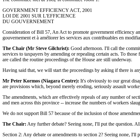
GOVERNMENT EFFICIENCY ACT, 2001
LOI DE 2001 SUR L'EFFICIENCE
DU GOUVERNEMENT
Consideration of Bill 57, An Act to promote government efficiency and 
gouvernement et à améliorer les services aux contribuables en modifian
The Chair (Mr Steve Gilchrist):
Good afternoon. I'll call the commi
services to taxpayers by amending or repealing certain acts. To those
are called the routine proceedings of the House are still underway.
Having said that, we will start the proceedings by asking if there is a
Mr Peter Kormos (Niagara Centre):
It's obviously to our great disa
are provisions which, beyond merely eroding, seriously assault worker
The amendments, which are effectively repeals of any number of secti
and men across this province -- increase the numbers of workers slaug
We do not support Bill 57 because of the inclusion of those amendment
The Chair:
Any further debate? Seeing none, I'll put the question. All
Section 2: Any debate or amendments to section 2? Seeing none, I'll pu