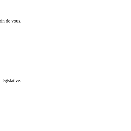
oin de vous.
 législative.