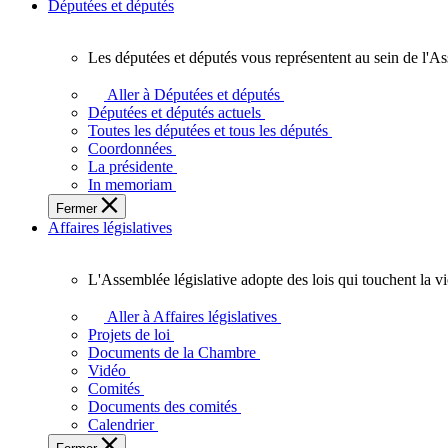
Députées et députés
Les députées et députés vous représentent au sein de l'As
Les
députées
Aller à Députées et députés
et
Députées et députés actuels
députés
Toutes les députées et tous les députés
vous
Coordonnées
représentent
La présidente
au
In memoriam
sein
Fermer
de
Affaires législatives
l'Assemblée
législative
de
L'Assemblée législative adopte des lois qui touchent la v
l'Ontario.
L'Assemblée
législative
Aller à Affaires législatives
adopte
Projets de loi
des
Documents de la Chambre
lois
Vidéo
qui
Comités
touchent
Documents des comités
la
Calendrier
vie