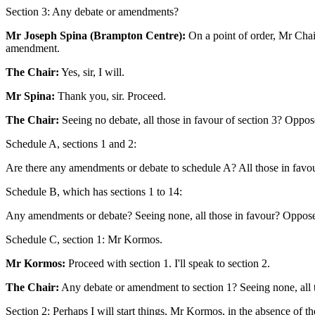
Section 3: Any debate or amendments?
Mr Joseph Spina (Brampton Centre):
On a point of order, Mr Chair
amendment.
The Chair:
Yes, sir, I will.
Mr Spina:
Thank you, sir. Proceed.
The Chair:
Seeing no debate, all those in favour of section 3? Oppose
Schedule A, sections 1 and 2:
Are there any amendments or debate to schedule A? All those in favo
Schedule B, which has sections 1 to 14:
Any amendments or debate? Seeing none, all those in favour? Opposed
Schedule C, section 1: Mr Kormos.
Mr Kormos:
Proceed with section 1. I'll speak to section 2.
The Chair:
Any debate or amendment to section 1? Seeing none, all t
Section 2: Perhaps I will start things, Mr Kormos, in the absence of 