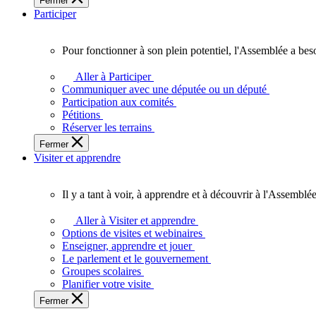
Fermer
des
Participer
Ontariennes
et
Ontariens.
Pour fonctionner à son plein potentiel, l'Assemblée a bes
Pour
fonctionner
Aller à Participer
à
Communiquer avec une députée ou un député
son
Participation aux comités
plein
Pétitions
potentiel,
Réserver les terrains
l'Assemblée
Fermer
a
Visiter et apprendre
besoin
de
vous.
Il y a tant à voir, à apprendre et à découvrir à l'Assemblée
Il
y
Aller à Visiter et apprendre
a
Options de visites et webinaires
tant
Enseigner, apprendre et jouer
à
Le parlement et le gouvernement
voir,
Groupes scolaires
à
Planifier votre visite
apprendre
Fermer
et