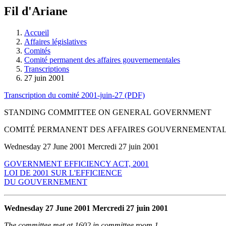
à
Fil d'Ariane
découvrir
à
l'Assemblée
Accueil
législative.
Affaires législatives
Comités
Comité permanent des affaires gouvernementales
Transcriptions
27 juin 2001
Transcription du comité 2001-juin-27 (PDF)
STANDING COMMITTEE ON GENERAL GOVERNMENT
COMITÉ PERMANENT DES AFFAIRES GOUVERNEMENTA
Wednesday 27 June 2001 Mercredi 27 juin 2001
GOVERNMENT EFFICIENCY ACT, 2001
LOI DE 2001 SUR L'EFFICIENCE
DU GOUVERNEMENT
Wednesday 27 June 2001 Mercredi 27 juin 2001
The committee met at 1602 in committee room 1.