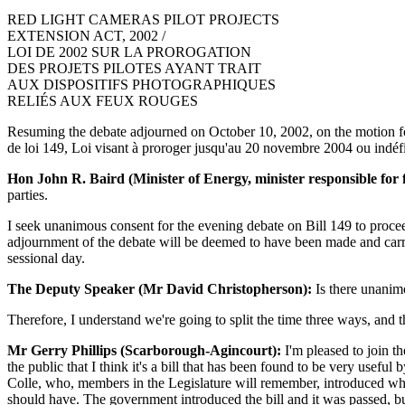
RED LIGHT CAMERAS PILOT PROJECTS
EXTENSION ACT, 2002 /
LOI DE 2002 SUR LA PROROGATION
DES PROJETS PILOTES AYANT TRAIT
AUX DISPOSITIFS PHOTOGRAPHIQUES
RELIÉS AUX FEUX ROUGES
Resuming the debate adjourned on October 10, 2002, on the motion for 
de loi 149, Loi visant à proroger jusqu'au 20 novembre 2004 ou indéfin
Hon John R. Baird (Minister of Energy, minister responsible for 
parties.
I seek unanimous consent for the evening debate on Bill 149 to procee
adjournment of the debate will be deemed to have been made and carrie
sessional day.
The Deputy Speaker (Mr David Christopherson):
Is there unanim
Therefore, I understand we're going to split the time three ways, and
Mr Gerry Phillips (Scarborough-Agincourt):
I'm pleased to join th
the public that I think it's a bill that has been found to be very use
Colle, who, members in the Legislature will remember, introduced what's
should have. The government introduced the bill and it was passed, but