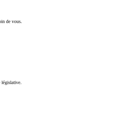
oin de vous.
 législative.