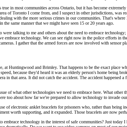
ly is true in most communities across Ontario, but it has become extremel
 area of Toronto I come from, and I suspect in other jurisdictions, was 
o dealing with the more serious crimes in our communities. That's where 
his in the same manner that we might have seen 15 or 20 years ago.
were talking to me and others about the need to embrace technology; tha
 embrace technology. We can see right now in the police efforts in the
eras. I gather that the armed forces are now involved with sensor plane
I live, at Huntingwood and Brimley. That happens to be the exact place w
gh speed, because they'd heard it was an elderly person's home being br
ra in that area. It did not catch the accident. The accident happened a fe
he issue of what other technologies we need to embrace here. What other 
here too about how far we're prepared to allow technology to invade our
e of electronic anklet bracelets for prisoners who, rather than being in
riment worth supporting, and it expanded. Those bracelets are now perh
embrace technology in the interest of safe communities? Just today I h
se dramatically. Do we want to use video cameras on most of our major 