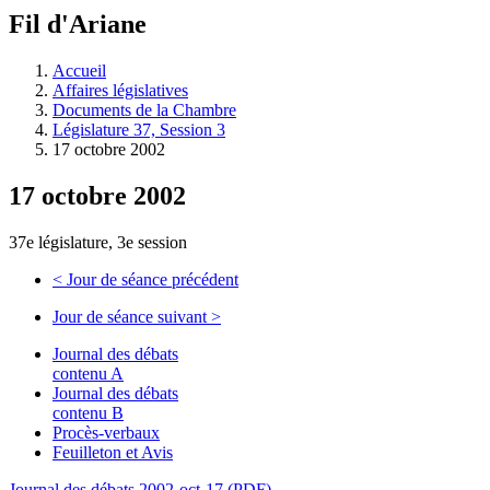
à
Fil d'Ariane
découvrir
à
l'Assemblée
Accueil
législative.
Affaires législatives
Documents de la Chambre
Législature 37, Session 3
17 octobre 2002
17 octobre 2002
37e législature, 3e session
<
Jour de séance précédent
Jour de séance suivant
>
Journal des débats
contenu A
Journal des débats
contenu B
Procès-verbaux
Feuilleton et Avis
Journal des débats 2002-oct-17 (PDF)