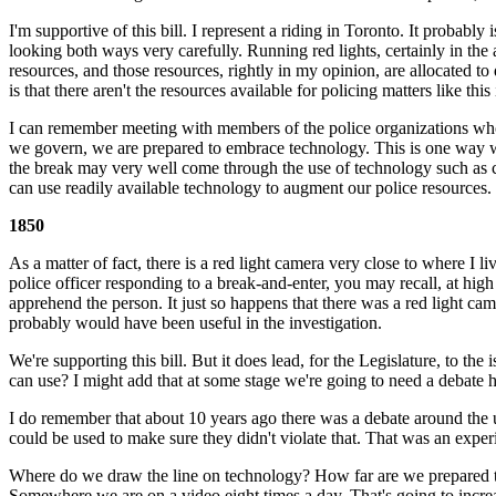
I'm supportive of this bill. I represent a riding in Toronto. It probab
looking both ways very carefully. Running red lights, certainly in the
resources, and those resources, rightly in my opinion, are allocated t
is that there aren't the resources available for policing matters like t
I can remember meeting with members of the police organizations who 
we govern, we are prepared to embrace technology. This is one way we
the break may very well come through the use of technology such as cam
can use readily available technology to augment our police resources.
1850
As a matter of fact, there is a red light camera very close to where 
police officer responding to a break-and-enter, you may recall, at hi
apprehend the person. It just so happens that there was a red light came
probably would have been useful in the investigation.
We're supporting this bill. But it does lead, for the Legislature, to t
can use? I might add that at some stage we're going to need a debate 
I do remember that about 10 years ago there was a debate around the us
could be used to make sure they didn't violate that. That was an expe
Where do we draw the line on technology? How far are we prepared to 
Somewhere we are on a video eight times a day. That's going to increa