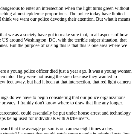
y dangerous to enter an intersection when the light turns green without
reaching almost epidemic proportions. The police today have limited
I think we want our police devoting their attention. But what it means
t we as a society have got to make sure that, in all aspects of how
 US around Washington, DC, with the terrible sniper situation, that
s. But the purpose of raising this is that this is one area where we
here a young police officer died just a year ago. It was a young woman
oken into. They were not using the siren because they wanted to
w feet away, but had it been at that intersection, that red light camera
things do we have to begin considering that our police organizations
 privacy. I frankly don't know where to draw that line any longer.
carcerated, could essentially be put under house arrest and technology
aps being used for individuals with Alzheimer's.
eard that the average person is on camera eight times a day.
streets? I suspect that would catch some people in criminal acts, but