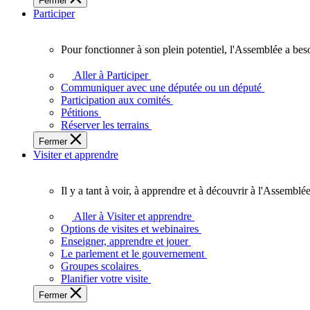
Fermer
des
Participer
Ontariennes
et
Ontariens.
Pour fonctionner à son plein potentiel, l'Assemblée a bes
Pour
fonctionner
Aller à Participer
à
Communiquer avec une députée ou un député
son
Participation aux comités
plein
Pétitions
potentiel,
Réserver les terrains
l'Assemblée
Fermer
a
Visiter et apprendre
besoin
de
vous.
Il y a tant à voir, à apprendre et à découvrir à l'Assemblée
Il
y
Aller à Visiter et apprendre
a
Options de visites et webinaires
tant
Enseigner, apprendre et jouer
à
Le parlement et le gouvernement
voir,
Groupes scolaires
à
Planifier votre visite
apprendre
Fermer
et