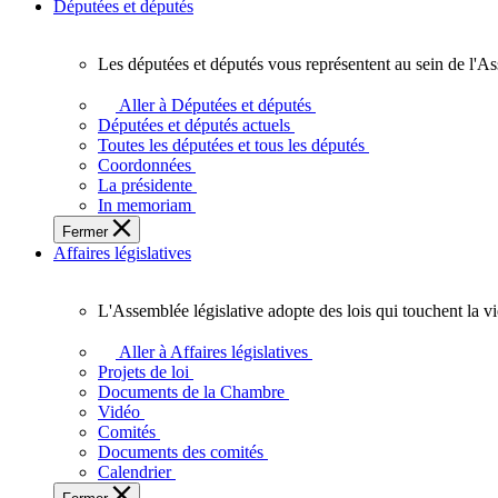
Députées et députés
Les députées et députés vous représentent au sein de l'As
Les
députées
Aller à Députées et députés
et
Députées et députés actuels
députés
Toutes les députées et tous les députés
vous
Coordonnées
représentent
La présidente
au
In memoriam
sein
Fermer
de
Affaires législatives
l'Assemblée
législative
de
L'Assemblée législative adopte des lois qui touchent la v
l'Ontario.
L'Assemblée
législative
Aller à Affaires législatives
adopte
Projets de loi
des
Documents de la Chambre
lois
Vidéo
qui
Comités
touchent
Documents des comités
la
Calendrier
vie