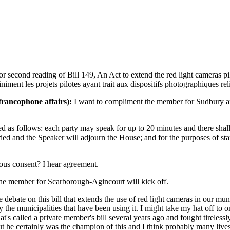
second reading of Bill 149, An Act to extend the red light cameras pilo
iment les projets pilotes ayant trait aux dispositifs photographiques rel
francophone affairs):
I want to compliment the member for Sudbury an
d as follows: each party may speak for up to 20 minutes and there shall
d and the Speaker will adjourn the House; and for the purposes of stand
ous consent? I hear agreement.
 the member for Scarborough-Agincourt will kick off.
e debate on this bill that extends the use of red light cameras in our mun
ful by the municipalities that have been using it. I might take my hat of
 called a private member's bill several years ago and fought tirelessly 
 he certainly was the champion of this and I think probably many lives 