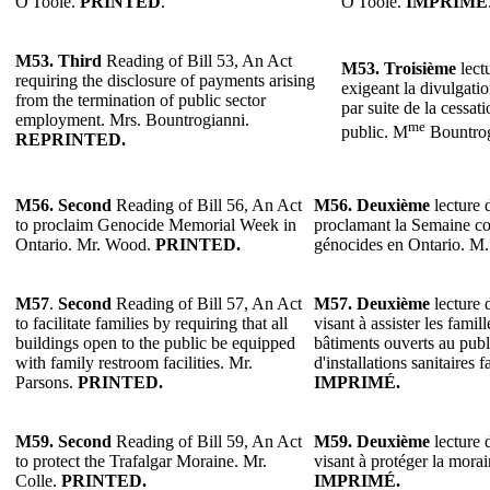
O'Toole.
PRINTED
.
O'Toole.
IMPRIMÉ
M53.
Third
Reading of Bill 53, An Act
M53.
Troisième
lectu
requiring the disclosure of payments arising
exigeant la divulgati
from the termination of public sector
par suite de la cessat
employment. Mrs. Bountrogianni.
me
public. M
Bountrog
REPRINTED.
M56. Second
Reading of Bill 56, An Act
M56. Deuxième
lecture d
to proclaim Genocide Memorial Week in
proclamant la Semaine c
Ontario. Mr. Wood.
PRINTED.
génocides en Ontario. M
M57
.
Second
Reading of Bill 57, An Act
M57.
Deuxième
lecture d
to facilitate families by requiring that all
visant à assister les famil
buildings open to the public be equipped
bâtiments ouverts au publ
with family restroom facilities. Mr.
d'installations sanitaires 
Parsons.
PRINTED.
IMPRIMÉ.
M59. Second
Reading of Bill 59, An Act
M59. Deuxième
lecture d
to protect the Trafalgar Moraine. Mr.
visant à protéger la morai
Colle.
PRINTED.
IMPRIMÉ.