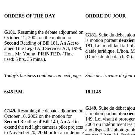
ORDERS OF THE DAY
ORDRE DU JOUR
G181.
Resuming the debate adjourned on
G181.
Suite du débat ajou
October 15, 2002 on the motion for
la motion portant
deuxiè
Second
Reading of Bill 181, An Act to
181, Loi modifiant la Loi 
amend the Legal Aid Services Act, 1998.
d'aide juridique. L'hon. 
Hon. Mr. Young.
PRINTED.
(Time
(Durée du débat: 5 h 35).
used: 5 hrs. 35 mins.).
Today's business continues on next page
Suite des travaux du jour 
6:45 P.M.
18 H 45
G149.
Suite du débat ajou
G149.
Resuming the debate adjourned on
la motion portant
deuxiè
October 10, 2002 on the motion for
149, Loi visant à proroge
Second
Reading of Bill 149, An Act to
2004 ou indéfiniment les pr
extend the red light cameras pilot projects
aux dispositifs photograph
to November 20, 2004 or for an indefinite