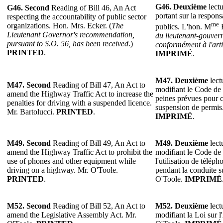
G46. Deuxième
lectu
G46. Second
Reading of Bill 46, An Act
portant sur la respon
respecting the accountability of public sector
me
organizations. Hon. Mrs. Ecker. (
The
publics. L'hon. M
E
Lieutenant Governor's recommendation,
du lieutenant-gouvern
pursuant to S.O. 56, has been received
.)
conformément à l'art
PRINTED
.
IMPRIMÉ
.
M47. Deuxième
lect
M47. Second
Reading of Bill 47, An Act to
modifiant le Code de l
amend the Highway Traffic Act to increase the
peines prévues pour 
penalties for driving with a suspended licence.
suspension de permis.
Mr. Bartolucci.
PRINTED
.
IMPRIMÉ
.
M49. Second
Reading of Bill 49, An Act to
M49. Deuxième
lect
amend the Highway Traffic Act to prohibit the
modifiant le Code de l
use of phones and other equipment while
l'utilisation de télép
driving on a highway. Mr. O'Toole.
pendant la conduite s
PRINTED
.
O'Toole.
IMPRIMÉ
M52. Second
Reading of Bill 52, An Act to
M52. Deuxième
lect
amend the Legislative Assembly Act. Mr.
modifiant la Loi sur 