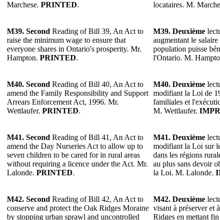
Marchese.
PRINTED
.
locataires. M. March
M39. Second
Reading of Bill 39, An Act to
M39. Deuxième
lect
raise the minimum wage to ensure that
augmentant le salair
everyone shares in Ontario's prosperity. Mr.
population puisse béné
Hampton.
PRINTED
.
l'Ontario. M. Hampt
M40. Second
Reading of Bill 40, An Act to
M40. Deuxième
lect
amend the Family Responsibility and Support
modifiant la Loi de 1
Arrears Enforcement Act, 1996. Mr.
familiales et l'exécuti
Wettlaufer.
PRINTED
.
M. Wettlaufer.
IMP
M41. Second
Reading of Bill 41, An Act to
M41. Deuxième
lect
amend the Day Nurseries Act to allow up to
modifiant la Loi sur le
seven children to be cared for in rural areas
dans les régions rural
without requiring a licence under the Act. Mr.
au plus sans devoir o
Lalonde.
PRINTED
.
la Loi. M. Lalonde.
M42. Second
Reading of Bill 42, An Act to
M42. Deuxième
lect
conserve and protect the Oak Ridges Moraine
visant à préserver et
by stopping urban sprawl and uncontrolled
Ridges en mettant fin