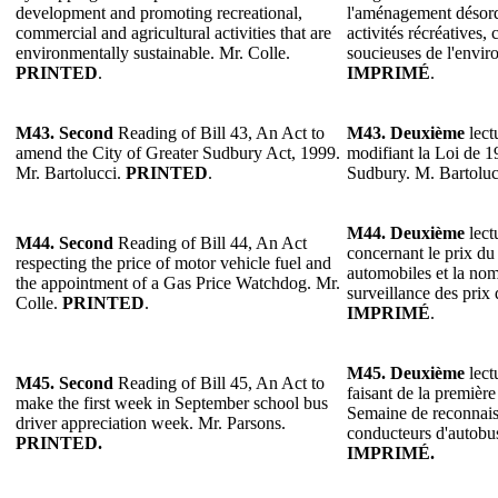
development and promoting recreational,
l'aménagement désord
commercial and agricultural activities that are
activités récréatives,
environmentally sustainable. Mr. Colle.
soucieuses de l'envir
PRINTED
.
IMPRIMÉ
.
M43. Second
Reading of Bill 43, An Act to
M43. Deuxième
lect
amend the City of Greater Sudbury Act, 1999.
modifiant la Loi de 1
Mr. Bartolucci.
PRINTED
.
Sudbury. M. Bartoluc
M44. Deuxième
lect
M44. Second
Reading of Bill 44, An Act
concernant le prix du
respecting the price of motor vehicle fuel and
automobiles et la nom
the appointment of a Gas Price Watchdog. Mr.
surveillance des prix
Colle.
PRINTED
.
IMPRIMÉ
.
M45.
Deuxième
lect
M45. Second
Reading of Bill 45, An Act to
faisant de la premièr
make the first week in September school bus
Semaine de reconnais
driver appreciation week. Mr. Parsons.
conducteurs d'autobus
PRINTED.
IMPRIMÉ.