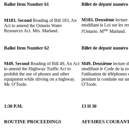
Ballot Item Number 61
Billet de député numéro
M183. Deuxième
lecture 
M183. Second
Reading of Bill 183, An
modifiant la Loi sur les r
Act to amend the Ontario Water
me
Resources Act. Mrs. Marland.
l'Ontario. M
Marland.
Ballot Item Number 62
Billet de député numéro
M49. Second
Reading of Bill 49, An Act
M49. Deuxième
lecture d
to amend the Highway Traffic Act to
modifiant le Code de la ro
prohibit the use of phones and other
l'utilisation de téléphones
equipment while driving on a highway.
pendant la conduite sur u
Mr. O'Toole.
O'Toole.
1:30 P.M.
13 H 30
ROUTINE PROCEEDINGS
AFFAIRES COURAN