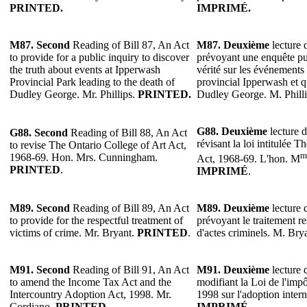
PRINTED.
IMPRIMÉ.
M87. Second
Reading of Bill 87, An Act
M87. Deuxième
lecture d
to provide for a public inquiry to discover
prévoyant une enquête pu
the truth about events at Ipperwash
vérité sur les événements 
Provincial Park leading to the death of
provincial Ipperwash et q
Dudley George. Mr. Phillips.
PRINTED.
Dudley George. M. Phill
G88. Deuxième
lecture d
G88. Second
Reading of Bill 88, An Act
révisant la loi intitulée 
to revise The Ontario College of Art Act,
m
1968-69. Hon. Mrs. Cunningham.
Act, 1968-69. L'hon. M
PRINTED
.
IMPRIMÉ
.
M89. Second
Reading of Bill 89, An Act
M89. Deuxième
lecture d
to provide for the respectful treatment of
prévoyant le traitement r
victims of crime. Mr. Bryant.
PRINTED
.
d'actes criminels. M. Bry
M91. Second
Reading of Bill 91, An Act
M91. Deuxième
lecture d
to amend the Income Tax Act and the
modifiant la Loi de l'impô
Intercountry Adoption Act, 1998. Mr.
1998 sur l'adoption inter
Cordiano.
PRINTED
.
IMPRIMÉ
.