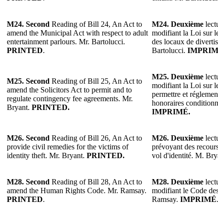
M24. Second
Reading of Bill 24, An Act to
M24. Deuxième
lect
amend the Municipal Act with respect to adult
modifiant la Loi sur l
entertainment parlours. Mr. Bartolucci.
des locaux de diverti
PRINTED
.
Bartolucci.
IMPRI
M25. Deuxième
lect
M25. Second
Reading of Bill 25, An Act to
modifiant la Loi sur 
amend the Solicitors Act to permit and to
permettre et réglement
regulate contingency fee agreements. Mr.
honoraires conditionn
Bryant.
PRINTED.
IMPRIMÉ.
M26. Second
Reading of Bill 26, An Act to
M26. Deuxième
lect
provide civil remedies for the victims of
prévoyant des recours
identity theft. Mr. Bryant.
PRINTED.
vol d'identité. M. Br
M28. Second
Reading of Bill 28, An Act to
M28. Deuxième
lect
amend the Human Rights Code. Mr. Ramsay.
modifiant le Code des
PRINTED
.
Ramsay.
IMPRIMÉ