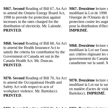
M67. Second
Reading of Bill 67, An Act
M67. Deuxième
lecture d
to amend the Ontario Energy Board Act,
modifiant la Loi de 1998
1998 to provide for protection against
l'énergie de l'Ontario de 
increases in the rates charged for the
protection contre les augm
distribution of electricity. Mr. Lalonde.
pour la distribution d'élec
PRINTED
.
IMPRIMÉ
.
M68. Second
Reading of Bill 68, An Act
M68. Deuxième
lecture d
to amend the Health Insurance Act to
modifiant la Loi sur l'ass
satisfy the criteria for contribution by the
aux critères régissant les
Government of Canada set out in the
gouvernement du Canada 
Canada Health Act. Mr. Duncan.
canadienne sur la santé.
PRINTED
.
M70. Second
Reading of Bill 70, An Act
M70. Deuxième
lecture d
to amend the Occupational Health and
modifiant la Loi sur la san
Safety Act with respect to acts of
en matière d'actes de viol
workplace violence. Mr. Bartolucci.
Bartolucci.
IMPRIMÉ
.
PRINTED
.