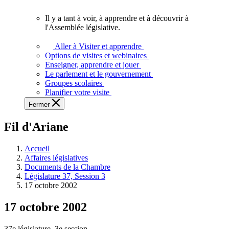
vous.
Il y a tant à voir, à apprendre et à découvrir à
Il
l'Assemblée législative.
y
a
Aller à Visiter et apprendre
tant
Options de visites et webinaires
à
Enseigner, apprendre et jouer
voir,
Le parlement et le gouvernement
à
Groupes scolaires
apprendre
Planifier votre visite
et
Fermer
à
découvrir
Fil d'Ariane
à
l'Assemblée
législative.
Accueil
Affaires législatives
Documents de la Chambre
Législature 37, Session 3
17 octobre 2002
17 octobre 2002
37e législature, 3e session