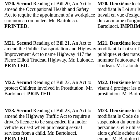
M20. Second
Reading of Bill 20, An Act to
M20. Deuxième
lect
amend the Occupational Health and Safety
modifiant la Loi sur la
Act to require the appointment of a workplace
travail en vue d'exige
carcinoma committee. Mr. Bartolucci.
du carcinome d'origin
PRINTED.
Bartolucci.
IMPRIM
M21. Second
Reading of Bill 21, An Act to
M21. Deuxième
lect
amend the Public Transportation and Highway
modifiant la Loi sur 
Improvement Act to name Highway 417 the
publiques et des tran
Pierre Elliott Trudeau Highway. Mr. Lalonde.
nommer l'autoroute 41
PRINTED.
Trudeau. M. Lalonde
M22. Second
Reading of Bill 22, An Act to
M22. Deuxième
lect
protect Children involved in Prostitution. Mr.
visant à protéger les e
Bartolucci.
PRINTED
.
prostitution. M. Bart
M23. Second
Reading of Bill 23, An Act to
M23. Deuxième
lect
amend the Highway Traffic Act to require a
modifiant le Code de 
driver's licence to be suspended if a motor
suspension du permis
vehicle is used when purchasing sexual
personne si elle utili
services from a child. Mr. Bartolucci.
alors qu'elle achète d
PRINTED
.
enfant. M. Bartolucci