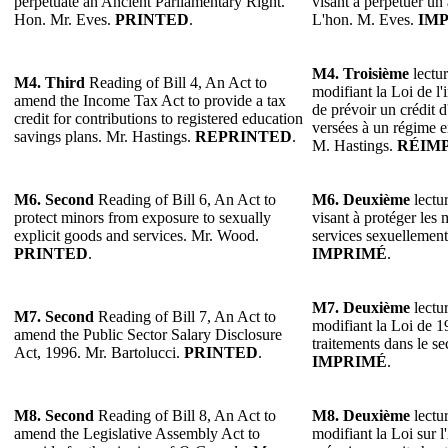
perpetuate an Ancient Parliamentary Right.
visant à perpétuer un 
Hon. Mr. Eves.
PRINTED
.
L'hon. M. Eves.
IM
M4. Troisième
lectur
M4. Third
Reading of Bill 4, An Act to
modifiant la Loi de l
amend the Income Tax Act to provide a tax
de prévoir un crédit d
credit for contributions to registered education
versées à un régime e
savings plans. Mr. Hastings.
REPRINTED
.
M. Hastings.
RÉIM
M6. Second
Reading of Bill 6, An Act to
M6. Deuxième
lectur
protect minors from exposure to sexually
visant à protéger les 
explicit goods and services. Mr. Wood.
services sexuellement
PRINTED
.
IMPRIMÉ
.
M7. Deuxième
lectur
M7. Second
Reading of Bill 7, An Act to
modifiant la Loi de 1
amend the Public Sector Salary Disclosure
traitements dans le se
Act, 1996. Mr. Bartolucci.
PRINTED
.
IMPRIMÉ
.
M8. Second
Reading of Bill 8, An Act to
M8. Deuxième
lectur
amend the Legislative Assembly Act to
modifiant la Loi sur 