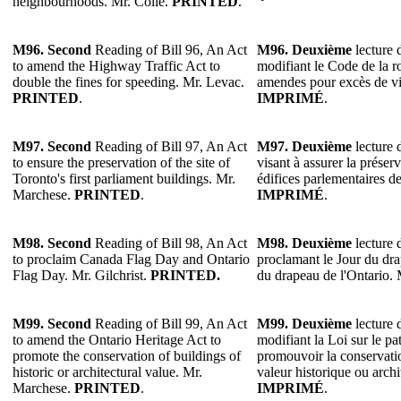
neighbourhoods. Mr. Colle.
PRINTED
.
M96. Second
Reading of Bill 96, An Act
M96. Deuxième
lecture d
to amend the Highway Traffic Act to
modifiant le Code de la r
double the fines for speeding. Mr. Levac.
amendes pour excès de vi
PRINTED
.
IMPRIMÉ
.
M97. Second
Reading of Bill 97, An Act
M97. Deuxième
lecture d
to ensure the preservation of the site of
visant à assurer la préser
Toronto's first parliament buildings. Mr.
édifices parlementaires 
Marchese.
PRINTED
.
IMPRIMÉ
.
M98.
Second
Reading of Bill 98, An Act
M98.
Deuxième
lecture d
to proclaim Canada Flag Day and Ontario
proclamant le Jour du dr
Flag Day. Mr. Gilchrist.
PRINTED.
du drapeau de l'Ontario. 
M99. Second
Reading of Bill 99, An Act
M99. Deuxième
lecture d
to amend the Ontario Heritage Act to
modifiant la Loi sur le pa
promote the conservation of buildings of
promouvoir la conservati
historic or architectural value. Mr.
valeur historique ou arch
Marchese.
PRINTED
.
IMPRIMÉ
.