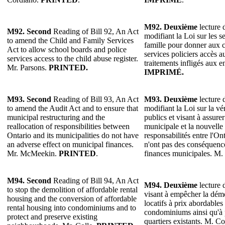
M92.
Deuxième
lecture d
M92.
Second
Reading of Bill 92, An Act
modifiant la Loi sur les se
to amend the Child and Family Services
famille pour donner aux c
Act to allow school boards and police
services policiers accès a
services access to the child abuse register.
traitements infligés aux e
Mr. Parsons.
PRINTED.
IMPRIMÉ.
M93. Second
Reading of Bill 93, An Act
M93. Deuxième
lecture d
to amend the Audit Act and to ensure that
modifiant la Loi sur la vé
municipal restructuring and the
publics et visant à assurer
reallocation of responsibilities between
municipale et la nouvelle 
Ontario and its municipalities do not have
responsabilités entre l'On
an adverse effect on municipal finances.
n'ont pas des conséquence
Mr. McMeekin.
PRINTED
.
finances municipales. M
M94. Second
Reading of Bill 94, An Act
M94. Deuxième
lecture d
to stop the demolition of affordable rental
visant à empêcher la dém
housing and the conversion of affordable
locatifs à prix abordables
rental housing into condominiums and to
condominiums ainsi qu'à p
protect and preserve existing
quartiers existants. M. Co