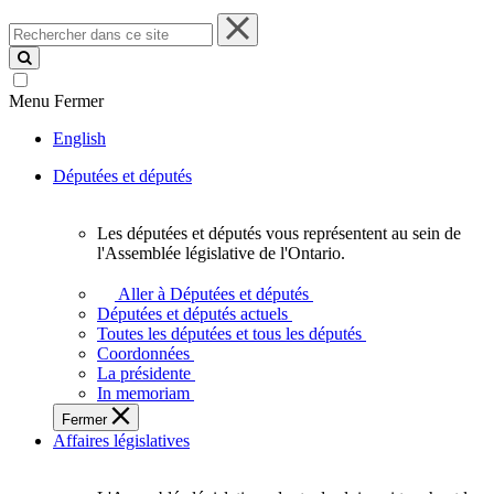
Rechercher
dans
ce
site
Menu
Fermer
English
Députées et députés
Les députées et députés vous représentent au sein de
Les
l'Assemblée législative de l'Ontario.
députées
et
Aller à Députées et députés
députés
Députées et députés actuels
vous
Toutes les députées et tous les députés
représentent
Coordonnées
au
La présidente
sein
In memoriam
de
Fermer
l'Assemblée
Affaires législatives
législative
de
l'Ontario.