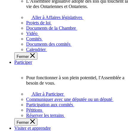
L'Assemblée législative adopte des lois qui touchent la
L'Assemblée
vie des Ontariennes et Ontariens.
législative
adopte
Aller à Affaires législatives
des
Projets de loi
lois
Documents de la Chambre
qui
Vidéo
touchent
Comités
la
Documents des comités
vie
Calendrier
des
Fermer
Ontariennes
Participer
et
Ontariens.
Pour fonctionner à son plein potentiel, l'Assemblée a
Pour
besoin de vous.
fonctionner
à
Aller à Participer
son
Communiquer avec une députée ou un député
plein
Participation aux comités
potentiel,
Pétitions
l'Assemblée
Réserver les terrains
a
Fermer
besoin
Visiter et apprendre
de