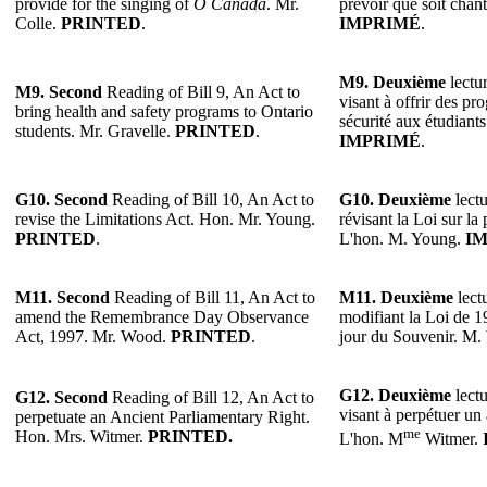
provide for the singing of
O Canada
. Mr.
prévoir que soit chan
Colle.
PRINTED
.
IMPRIMÉ
.
M9. Deuxième
lectur
M9. Second
Reading of Bill 9, An Act to
visant à offrir des p
bring health and safety programs to Ontario
sécurité aux étudiants
students. Mr. Gravelle.
PRINTED
.
IMPRIMÉ
.
G10. Second
Reading of Bill 10, An Act to
G10. Deuxième
lectu
revise the Limitations Act. Hon. Mr. Young.
révisant la Loi sur la 
PRINTED
.
L'hon. M. Young.
I
M11. Second
Reading of Bill 11, An Act to
M11. Deuxième
lectu
amend the Remembrance Day Observance
modifiant la Loi de 1
Act, 1997. Mr. Wood.
PRINTED
.
jour du Souvenir. M
G12. Deuxième
lectu
G12. Second
Reading of Bill 12, An Act to
visant à perpétuer un 
perpetuate an Ancient Parliamentary Right.
me
Hon. Mrs. Witmer.
PRINTED.
L'hon. M
Witmer.