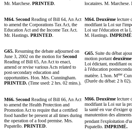
Mr. Marchese.
PRINTED
.
locataires. M. Marchese.
M64. Second
Reading of Bill 64, An Act
M64. Deuxième
lecture d
to amend the Corporations Tax Act, the
modifiant la Loi sur l'imp
Education Act and the Income Tax Act.
Loi sur l'éducation et la 
Mr. Hastings.
PRINTED
.
M. Hastings.
IMPRIMÉ
G65.
Resuming the debate adjourned on
G65.
Suite du débat ajour
June 3, 2002 on the motion for
Second
motion portant
deuxième
Reading of Bill 65, An Act to enact,
Loi édictant, modifiant ou
amend or revise various Acts related to
à l'éducation postsecondai
post-secondary education and
me
matière. L'hon. M
Cun
opportunities. Hon. Mrs. Cunningham.
(Durée du débat: 2 h 02).
PRINTED.
(Time used: 2 hrs. 02 mins.).
M66. Deuxième
lecture d
M66. Second
Reading of Bill 66, An Act
modifiant la Loi sur la pr
to amend the Health Protection and
la santé en vue d'exiger 
Promotion Act to require that a certified
manutention des aliments 
food handler be present at all times during
the operation of a food premise. Mrs.
pendant l'exploitation d'
Pupatello.
PRINTED
.
Pupatello.
IMPRIMÉ.