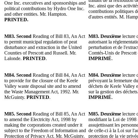
traitant de la rétributio
One Inc. executives and sponsorships and
Inc. ainsi que des activit
political contributions by Hydro One Inc.
contributions politiques 
and other entities. Mr. Hampton.
d'autres entités. M. Ham
PRINTED.
M83. Second
Reading of Bill 83, An Act
M83. Deuxième
lecture d
to permit municipal regulation of peat
autorisant la réglementat
disturbance and extraction in the United
perturbation et de l'extrac
Counties of Prescott and Russell. Mr.
Comtés-Unis de Prescott 
Lalonde.
PRINTED
.
IMPRIMÉ
.
M84. Second
Reading of Bill 84, An Act
M84. Deuxième
lecture d
to provide for the closure of the Keele
prévoyant la fermeture du
Valley waste disposal site and to amend
déchets de Keele Valley e
the Waste Management Act, 1992. Mr.
sur la gestion des déchet
McGuinty.
PRINTED
.
IMPRIMÉ
.
M85. Second
Reading of Bill 85, An Act
M85. Deuxième
lecture d
to amend the Electricity Act, 1998 by
modifiant la Loi de 1998 s
making the corporations created under it
assujettissant les personn
subject to the Freedom of Information and
de celle-ci à la Loi sur l'a
Protection of Privacy Act. Mr. McGuinty.
protection de la vie priv