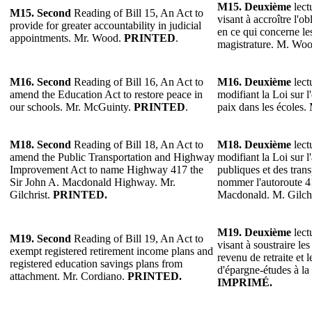
M15. Deuxième
lect
M15. Second
Reading of Bill 15, An Act to
visant à accroître l'o
provide for greater accountability in judicial
en ce qui concerne le
appointments. Mr. Wood.
PRINTED
.
magistrature. M. Wo
M16. Second
Reading of Bill 16, An Act to
M16. Deuxième
lect
amend the Education Act to restore peace in
modifiant la Loi sur l
our schools. Mr. McGuinty.
PRINTED
.
paix dans les écoles
M18. Second
Reading of Bill 18, An Act to
M18. Deuxième
lect
amend the Public Transportation and Highway
modifiant la Loi sur 
Improvement Act to name Highway 417 the
publiques et des tran
Sir John A. Macdonald Highway. Mr.
nommer l'autoroute 4
Gilchrist.
PRINTED.
Macdonald. M. Gilchr
M19. Deuxième
lect
M19. Second
Reading of Bill 19, An Act to
visant à soustraire le
exempt registered retirement income plans and
revenu de retraite et 
registered education savings plans from
d'épargne-études à la 
attachment. Mr. Cordiano.
PRINTED.
IMPRIMÉ.