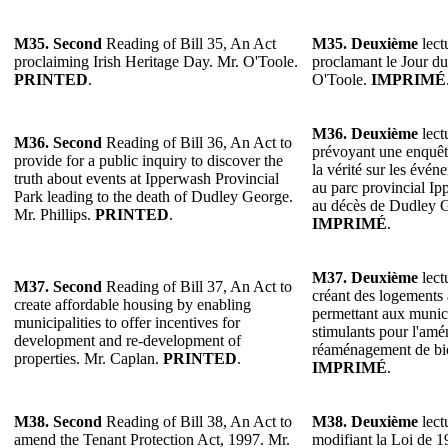
M35. Second
Reading of Bill 35, An Act
M35. Deuxième
lect
proclaiming Irish Heritage Day. Mr. O'Toole.
proclamant le Jour du
PRINTED
.
O'Toole.
IMPRIMÉ
M36. Deuxième
lect
M36. Second
Reading of Bill 36, An Act to
prévoyant une enquêt
provide for a public inquiry to discover the
la vérité sur les évén
truth about events at Ipperwash Provincial
au parc provincial Ip
Park leading to the death of Dudley George.
au décès de Dudley G
Mr. Phillips.
PRINTED
.
IMPRIMÉ
.
M37. Deuxième
lect
M37. Second
Reading of Bill 37, An Act to
créant des logements 
create affordable housing by enabling
permettant aux municip
municipalities to offer incentives for
stimulants pour l'am
development and re-development of
réaménagement de bi
properties. Mr. Caplan.
PRINTED
.
IMPRIMÉ
.
M38. Second
Reading of Bill 38, An Act to
M38. Deuxième
lect
amend the Tenant Protection Act, 1997. Mr.
modifiant la Loi de 1