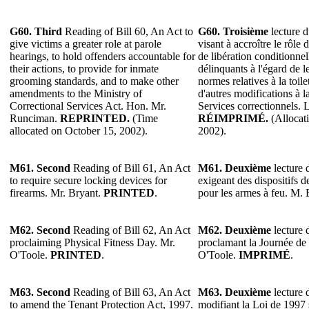
G60. Third
Reading of Bill 60, An Act to
G60.
Troisième
lecture d
give victims a greater role at parole
visant à accroître le rôle
hearings, to hold offenders accountable for
de libération conditionnell
their actions, to provide for inmate
délinquants à l'égard de l
grooming standards, and to make other
normes relatives à la toil
amendments to the Ministry of
d'autres modifications à l
Correctional Services Act. Hon. Mr.
Services correctionnels.
Runciman.
REPRINTED.
(Time
RÉIMPRIMÉ.
(Allocati
allocated on October 15, 2002).
2002).
M61. Second
Reading of Bill 61, An Act
M61. Deuxième
lecture d
to require secure locking devices for
exigeant des dispositifs d
firearms. Mr. Bryant.
PRINTED
.
pour les armes à feu. M.
M62. Second
Reading of Bill 62, An Act
M62. Deuxième
lecture d
proclaiming Physical Fitness Day. Mr.
proclamant la Journée de 
O'Toole.
PRINTED
.
O'Toole.
IMPRIMÉ
.
M63. Second
Reading of Bill 63, An Act
M63. Deuxième
lecture d
to amend the Tenant Protection Act, 1997.
modifiant la Loi de 1997 