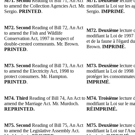
M71. Second
Reading of Bill 71, An Act
M71. Deuxième
lecture d
to amend the Collection Agencies Act. Mr.
modifiant la Loi sur les 
Sergio.
PRINTED
.
Sergio.
IMPRIMÉ
.
M72. Second
Reading of Bill 72, An Act
M72. Deuxième
lecture d
to amend the Fish and Wildlife
modifiant la Loi de 1997 
Conservation Act, 1997 in respect of
et de la faune à l'égard d
double-crested cormorants. Mr. Brown.
Brown.
IMPRIMÉ
.
PRINTED
.
M73. Second
Reading of Bill 73, An Act
M73. Deuxième
lecture d
to amend the Electricity Act, 1998 to
modifiant la Loi de 1998 su
protect consumers. Mr. Hampton.
protéger les consommate
PRINTED
.
IMPRIMÉ
.
M74. Third
Reading of Bill 74, An Act to
M74. Troisième
lecture d
amend the Marriage Act. Mr. Murdoch.
modifiant la Loi sur le 
REPRINTED.
RÉIMPRIMÉ.
M75. Second
Reading of Bill 75, An Act
M75. Deuxième
lecture d
to amend the Legislative Assembly Act.
modifiant la Loi sur l'Ass