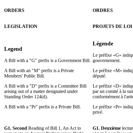
ORDERS
ORDRES
LEGISLATION
PROJETS DE LOI
Légende
Legend
Le préfixe «G» indiqu
A Bill with a "G" prefix is a Government Bill.
gouvernement.
A Bill with an "M" prefix is a Private
Le préfixe «M» indiqu
Members' Public Bill.
député.
A Bill with a "D" prefix is a Committee Bill
Le préfixe «D» indiqu
arising out of a matter designated under
par un comité à la su
Standing Order 124(d).
conformément à l'arti
A Bill with a "Pr" prefix is a Private Bill.
Le préfixe «Pr» indiqu
privé.
G1. Second
Reading of Bill 1, An Act to
G1. Deuxième
lectur