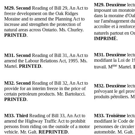
M29. Deuxième
lect
M29. Second
Reading of Bill 29, An Act to
imposant un moratoir
freeze development on the Oak Ridges
dans la moraine d'Oak
Moraine and to amend the Planning Act to
sur l'aménagement du 
increase and strengthen the protection of
accroître et à renforce
natural areas across Ontario. Ms. Churley.
naturels partout en O
PRINTED
.
IMPRIMÉ
.
M31. Deuxième
lect
M31. Second
Reading of Bill 31, An Act to
modifiant la Loi de 19
amend the Labour Relations Act, 1995. Ms.
me
Martel.
PRINTED
.
travail. M
Martel.
M32. Second
Reading of Bill 32, An Act to
M32. Deuxième
lect
provide for an interim freeze in the price of
prévoyant le gel provi
certain petroleum products. Mr. Bartolucci.
produits pétroliers. M
PRINTED
.
M33. Third
Reading of Bill 33, An Act to
M33. Troisième
lectu
amend the Highway Traffic Act to prohibit
modifiant le Code de l
persons from riding on the outside of a motor
personnes de circuler 
vehicle. Mr. Galt.
REPRINTED
.
automobile. M. Galt.