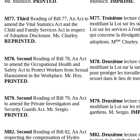
Mr. Murdoch.
PRINTED
.
Murdoch.
IMPRIMÉ
.
M77.
Troisième
lecture d
M77.
Third
Reading of Bill 77, An Act to
modifiant la Loi sur les sta
amend the Vital Statistics Act and the
Loi sur les services à l'en
Child and Family Services Act in respect
qui concerne la divulgati
of Adoption Disclosure. Ms. Churley.
me
REPRINTED.
adoptions. M
Churley.
M78. Second
Reading of Bill 78, An Act
M78. Deuxième
lecture d
to amend the Occupational Health and
modifiant la Loi sur la san
Safety Act to Protect Workers from Sexual
pour protéger les travaill
Harassment in the Workplace. Mr. Hoy.
sexuel dans le lieu de tr
PRINTED
.
M79. Second
Reading of Bill 79, An Act
M79. Deuxième
lecture d
to amend the Private Investigators and
modifiant la Loi sur les e
Security Guards Act. Mr. Sergio.
gardiens. M. Sergio.
IM
PRINTED
.
M82. Second
Reading of Bill 82, An Act
M82. Deuxième
lecture d
respecting the compensation of Hydro