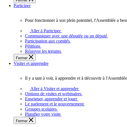
Fermer
des
Participer
Ontariennes
et
Ontariens.
Pour fonctionner à son plein potentiel, l'Assemblée a bes
Pour
fonctionner
Aller à Participer
à
Communiquer avec une députée ou un député
son
Participation aux comités
plein
Pétitions
potentiel,
Réserver les terrains
l'Assemblée
Fermer
a
Visiter et apprendre
besoin
de
vous.
Il y a tant à voir, à apprendre et à découvrir à l'Assemblée
Il
y
Aller à Visiter et apprendre
a
Options de visites et webinaires
tant
Enseigner, apprendre et jouer
à
Le parlement et le gouvernement
voir,
Groupes scolaires
à
Planifier votre visite
apprendre
Fermer
et