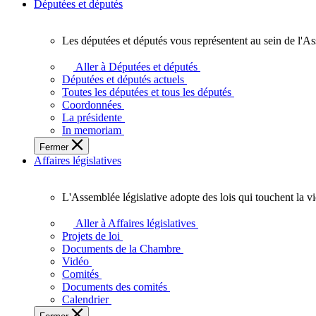
Députées et députés
Les députées et députés vous représentent au sein de l'As
Les
députées
Aller à Députées et députés
et
Députées et députés actuels
députés
Toutes les députées et tous les députés
vous
Coordonnées
représentent
La présidente
au
In memoriam
sein
Fermer
de
Affaires législatives
l'Assemblée
législative
de
L'Assemblée législative adopte des lois qui touchent la v
l'Ontario.
L'Assemblée
législative
Aller à Affaires législatives
adopte
Projets de loi
des
Documents de la Chambre
lois
Vidéo
qui
Comités
touchent
Documents des comités
la
Calendrier
vie