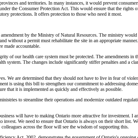
ovinces and territories. In many instances, it would prevent consumers
under the Consumer Protection Act. This would ensure that the rights of
ory protections. It offers protection to those who need it most.
n amendment by the Ministry of Natural Resources. The ministry would u
land without a permit must rehabilitate the site in an appropriate manner
 are made accountable.
ntegrity of our health care system must be protected. The amendments in t
th system. The changes include significantly stiffer penalties and a cla
ves. We are determined that they should not have to live in fear of viole
ent is using this bill to strengthen our commitment to addressing dome
 that it is implemented as quickly and effectively as possible.
inistries to streamline their operations and modernize outdated regulati
s business will have to making Ontario more attractive for investment. I
 invest. We need to ensure that Ontario is always on their short list. We
colleagues across the floor will see the wisdom of supporting this.
iciency Act, 2002, demonstrates the government of Ontario's ongoing 