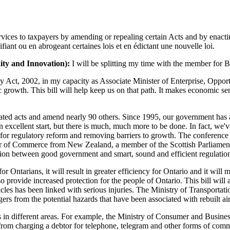
ices to taxpayers by amending or repealing certain Acts and by enacting 
iant ou en abrogeant certaines lois et en édictant une nouvelle loi.
ity and Innovation):
I will be splitting my time with the member for
y Act, 2002, in my capacity as Associate Minister of Enterprise, Oppor
growth. This bill will help keep us on that path. It makes economic se
utdated acts and amend nearly 90 others. Since 1995, our government ha
 excellent start, but there is much, much more to be done. In fact, we'
s for regulatory reform and removing barriers to growth. The conference
r of Commerce from New Zealand, a member of the Scottish Parliament and
tion between good government and smart, sound and efficient regulatio
s for Ontarians, it will result in greater efficiency for Ontario and it w
also provide increased protection for the people of Ontario. This bill wil
cles has been linked with serious injuries. The Ministry of Transportation 
rs from the potential hazards that have been associated with rebuilt ai
ons in different areas. For example, the Ministry of Consumer and Busi
from charging a debtor for telephone, telegram and other forms of comm