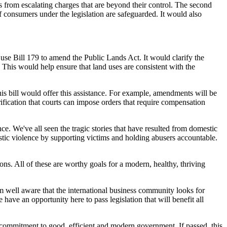
 from escalating charges that are beyond their control. The second
 consumers under the legislation are safeguarded. It would also
se Bill 179 to amend the Public Lands Act. It would clarify the
. This would help ensure that land uses are consistent with the
his bill would offer this assistance. For example, amendments will be
rification that courts can impose orders that require compensation
nce. We've all seen the tragic stories that have resulted from domestic
stic violence by supporting victims and holding abusers accountable.
ons. All of these are worthy goals for a modern, healthy, thriving
 am well aware that the international business community looks for
 have an opportunity here to pass legislation that will benefit all
commitment to good, efficient and modern government. If passed, this