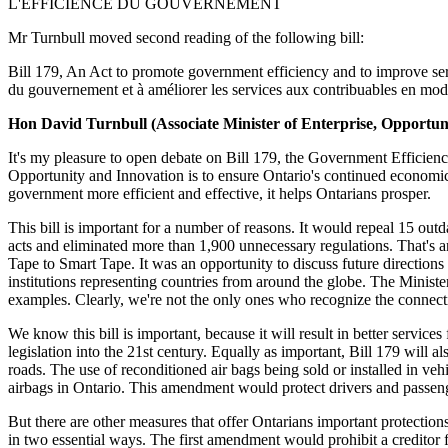
L'EFFICIENCE DU GOUVERNEMENT
Mr Turnbull moved second reading of the following bill:
Bill 179, An Act to promote government efficiency and to improve serv
du gouvernement et à améliorer les services aux contribuables en modif
Hon David Turnbull (Associate Minister of Enterprise, Opportun
It's my pleasure to open debate on Bill 179, the Government Efficienc
Opportunity and Innovation is to ensure Ontario's continued economic 
government more efficient and effective, it helps Ontarians prosper.
This bill is important for a number of reasons. It would repeal 15 o
acts and eliminated more than 1,900 unnecessary regulations. That's an
Tape to Smart Tape. It was an opportunity to discuss future direction
institutions representing countries from around the globe. The Ministe
examples. Clearly, we're not the only ones who recognize the connec
We know this bill is important, because it will result in better service
legislation into the 21st century. Equally as important, Bill 179 will 
roads. The use of reconditioned air bags being sold or installed in vehi
airbags in Ontario. This amendment would protect drivers and passenge
But there are other measures that offer Ontarians important protecti
in two essential ways. The first amendment would prohibit a creditor 