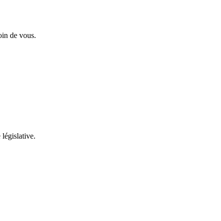
oin de vous.
 législative.