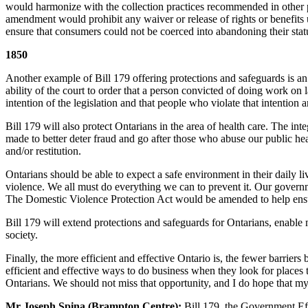
would harmonize with the collection practices recommended in other pr
amendment would prohibit any waiver or release of rights or benefits 
ensure that consumers could not be coerced into abandoning their statut
1850
Another example of Bill 179 offering protections and safeguards is a
ability of the court to order that a person convicted of doing work on 
intention of the legislation and that people who violate that intention
Bill 179 will also protect Ontarians in the area of health care. The i
made to better deter fraud and go after those who abuse our public heal
and/or restitution.
Ontarians should be able to expect a safe environment in their daily li
violence. We all must do everything we can to prevent it. Our governm
The Domestic Violence Protection Act would be amended to help ensure
Bill 179 will extend protections and safeguards for Ontarians, enable m
society.
Finally, the more efficient and effective Ontario is, the fewer barrier
efficient and effective ways to do business when they look for places to
Ontarians. We should not miss that opportunity, and I do hope that my 
Mr Joseph Spina (Brampton Centre):
Bill 179, the Government Eff