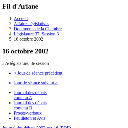
à
Fil d'Ariane
découvrir
à
l'Assemblée
Accueil
législative.
Affaires législatives
Documents de la Chambre
Législature 37, Session 3
16 octobre 2002
16 octobre 2002
37e législature, 3e session
<
Jour de séance précédent
Jour de séance suivant
>
Journal des débats
contenu A
Journal des débats
contenu B
Procès-verbaux
Feuilleton et Avis
Journal des débats 2002-oct-16 (PDF)