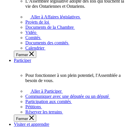
L'Assemblée législative adopte des lois qui touchent la
L'Assemblée
vie des Ontariennes et Ontariens.
législative
adopte
Aller à Affaires législatives
des
Projets de loi
lois
Documents de la Chambre
qui
Vidéo
touchent
Comités
la
Documents des comités
vie
Calendrier
des
Fermer
Ontariennes
Participer
et
Ontariens.
Pour fonctionner à son plein potentiel, l'Assemblée a
Pour
besoin de vous.
fonctionner
à
Aller à Participer
son
Communiquer avec une députée ou un député
plein
Participation aux comités
potentiel,
Pétitions
l'Assemblée
Réserver les terrains
a
Fermer
besoin
Visiter et apprendre
de