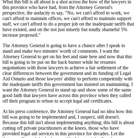
What this bill is all about is a shot across the bow of the lawyers in
this province who have had, from the Attorney General's
perspective, the audacity to say, "No, we can't afford to work, we
can't afford to maintain offices, we can't afford to maintain support
staff, we can't afford to do a proper job on the inadequate tariffs that
have existed, and on the not just miserly but totally shameful 5%
increase proposed."
The Attorney General is going to have a chance after I speak to
stand and make two minutes' worth of comments. I want the
Attorney General to get on his feet and state here and now that this
bill is going to be put on the back burner while he resumes
negotiations with those lawyers to achieve a fair settlement of the
clear differences between the government and its funding of Legal
Aid Ontario and those lawyers' ability to perform competently with
the inadequate tariffs this government has insisted on maintaining. I
want the Attorney General to stand up and show some of the same
good faith that lawyers have across this province when they called
off their program to refuse to accept legal aid certificates.
At his press conference, the Attorney General had no idea how this
bill was going to be implemented and, I suspect, still doesn't.
Because this bill isn't about implementing anything; this bill is about
cutting off private practitioners at the knees, those who have
provided legal aid services in this province for decades. Let the