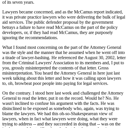
of its seven years.
Lawyers became concerned, and as the McCamus report indicated,
it was private practice lawyers who were delivering the bulk of legal
aid services. The public defender proposal by the government
betrays a failure to have read McCamus on the part of the policy
developers, or, if they had read McCamus, they are purposely
ignoring the recommendations.
What I found most concerning on the part of the Attorney General
was the style and the manner that he assumed when he went off into
a tirade of lawyer-bashing. He referenced the August 30, 2002, letter
from the Criminal Lawyers' Association to its members and, I put to
you, grossly misinterpreted the contents of that letter. Gross
misinterpretation. You heard the Attorney General in here just last
week talking about this letter and how it was calling upon lawyers
to, oh, browbeat poor people into paying for legal services.
On the contrary. I stood here last week and challenged the Attorney
General to read the letter, put it on the record. Would he? No. He
wasn't inclined to confuse his argument with the facts. He was
disinclined to be exposed as somebody who, again, was trying to
blame the lawyers. We had this oh-so-Shakespearean view of
lawyers, when in fact what lawyers were doing, what they were
trying to address -- and they succeeded in doing that -- was on the