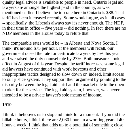
quality legal advice is available to people in need. Ontario legal aid
lawyers are amongst the highest paid in the country, as was
mentioned earlier. I believe the top rate here in Ontario is $88. That
tariff has been increased recently. Some would argue, as in all cases
-- specifically, the Liberals always say it's never enough. The NDP,
in their time in office -- five years -- did nothing. In fact, there are no
NDP members in the House today to refute that.
The comparable rates would be -- in Alberta and Nova Scotia, I
think, it's around $75 per hour. If the members will recall, our
government raised the rate for certificate lawyers by 5% this year
and we raised the duty counsel rate by 23%. Both measures took
effect in August of this year. Despite the tariff increases, some legal
aid lawyers have continued with work boycotts and other
inappropriate tactics designed to slow down or, indeed, limit access
to our justice system. They support their argument by pointing to the
disparity between the legal aid tariff and the market rate in the open
market for the service. The legal aid system, however, was never
intended to be a private lawyer's sole means of income.
1910
I think it behooves us to stop and think for a moment. If you did the
billable hours, I think there are 2,080 hours in a working year at 40
hours a week. I think that adds up to a potential of something close