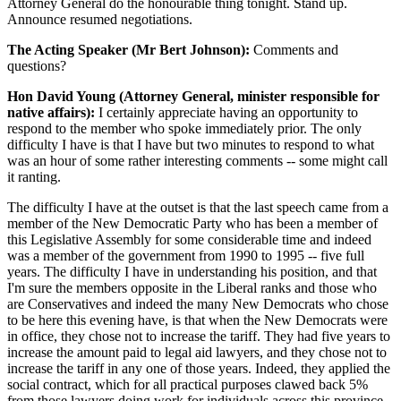
Attorney General do the honourable thing tonight. Stand up.
Announce resumed negotiations.
The Acting Speaker (Mr Bert Johnson):
Comments and
questions?
Hon David Young (Attorney General, minister responsible for
native affairs):
I certainly appreciate having an opportunity to
respond to the member who spoke immediately prior. The only
difficulty I have is that I have but two minutes to respond to what
was an hour of some rather interesting comments -- some might call
it ranting.
The difficulty I have at the outset is that the last speech came from a
member of the New Democratic Party who has been a member of
this Legislative Assembly for some considerable time and indeed
was a member of the government from 1990 to 1995 -- five full
years. The difficulty I have in understanding his position, and that
I'm sure the members opposite in the Liberal ranks and those who
are Conservatives and indeed the many New Democrats who chose
to be here this evening have, is that when the New Democrats were
in office, they chose not to increase the tariff. They had five years to
increase the amount paid to legal aid lawyers, and they chose not to
increase the tariff in any one of those years. Indeed, they applied the
social contract, which for all practical purposes clawed back 5%
from those lawyers doing work for individuals across this province