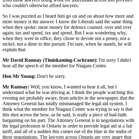
who couldn't otherwise afford lawyers.
So I was puzzled as I heard him go on and on about how more and
more money is the answer. I know the Liberals said the same thing
when they spoke: more money for defence counsel, over and over
again; tax and spend, tax and spend. But I was wondering why,
when they were in office, they chose to devote not a penny, not a
nickel, not a dime to this pursuit. I'm sure, when he stands, he will
explain that.
Mr David Ramsay (Timiskaming-Cochrane):
I'm sorry I didn't
hear all the speech of the member for Niagara Centre.
Hon Mr Young:
Don't be sorry.
Mr Ramsay:
Well, you know, I wanted to hear it all, but I
understand what he was driving at. I think the people watching this
evening are probably aware, from articles in the newspaper, that the
Attorney General has totally mismanaged the legal aid system. I
think what the member for Niagara Centre was trying to say is that
this shot across the bow, as he said, is really a piece of bad-faith
bargaining on his part. The Attorney General is in negotiations with
the legal profession in Ontario in order to provide legal aid at a fair
tariff, and all of a sudden this comes out of the blue in the midst of
these negotiations. The lawyers across Ontario are very angry that