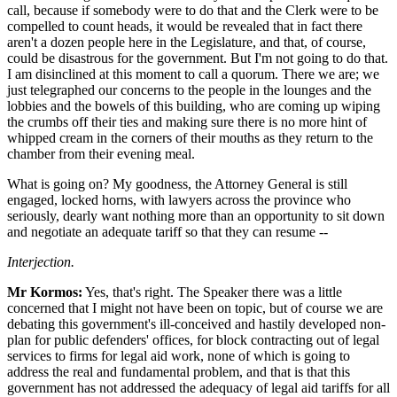
call, because if somebody were to do that and the Clerk were to be
compelled to count heads, it would be revealed that in fact there
aren't a dozen people here in the Legislature, and that, of course,
could be disastrous for the government. But I'm not going to do that.
I am disinclined at this moment to call a quorum. There we are; we
just telegraphed our concerns to the people in the lounges and the
lobbies and the bowels of this building, who are coming up wiping
the crumbs off their ties and making sure there is no more hint of
whipped cream in the corners of their mouths as they return to the
chamber from their evening meal.
What is going on? My goodness, the Attorney General is still
engaged, locked horns, with lawyers across the province who
seriously, dearly want nothing more than an opportunity to sit down
and negotiate an adequate tariff so that they can resume --
Interjection.
Mr Kormos:
Yes, that's right. The Speaker there was a little
concerned that I might not have been on topic, but of course we are
debating this government's ill-conceived and hastily developed non-
plan for public defenders' offices, for block contracting out of legal
services to firms for legal aid work, none of which is going to
address the real and fundamental problem, and that is that this
government has not addressed the adequacy of legal aid tariffs for all