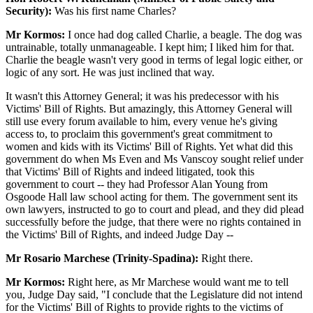
Security):
Was his first name Charles?
Mr Kormos:
I once had dog called Charlie, a beagle. The dog was
untrainable, totally unmanageable. I kept him; I liked him for that.
Charlie the beagle wasn't very good in terms of legal logic either, or
logic of any sort. He was just inclined that way.
It wasn't this Attorney General; it was his predecessor with his
Victims' Bill of Rights. But amazingly, this Attorney General will
still use every forum available to him, every venue he's giving
access to, to proclaim this government's great commitment to
women and kids with its Victims' Bill of Rights. Yet what did this
government do when Ms Even and Ms Vanscoy sought relief under
that Victims' Bill of Rights and indeed litigated, took this
government to court -- they had Professor Alan Young from
Osgoode Hall law school acting for them. The government sent its
own lawyers, instructed to go to court and plead, and they did plead
successfully before the judge, that there were no rights contained in
the Victims' Bill of Rights, and indeed Judge Day --
Mr Rosario Marchese (Trinity-Spadina):
Right there.
Mr Kormos:
Right here, as Mr Marchese would want me to tell
you, Judge Day said, "I conclude that the Legislature did not intend
for the Victims' Bill of Rights to provide rights to the victims of