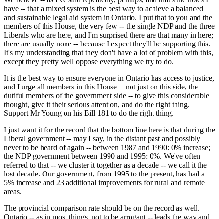
have -- that a mixed system is the best way to achieve a balanced
and sustainable legal aid system in Ontario. I put that to you and the
members of this House, the very few -- the single NDP and the three
Liberals who are here, and I'm surprised there are that many in here;
there are usually none -- because I expect they'll be supporting this.
It's my understanding that they don't have a lot of problem with this,
except they pretty well oppose everything we try to do.
It is the best way to ensure everyone in Ontario has access to justice,
and I urge all members in this House -- not just on this side, the
dutiful members of the government side -- to give this considerable
thought, give it their serious attention, and do the right thing.
Support Mr Young on his Bill 181 to do the right thing.
I just want it for the record that the bottom line here is that during the
Liberal government -- may I say, in the distant past and possibly
never to be heard of again -- between 1987 and 1990: 0% increase;
the NDP government between 1990 and 1995: 0%. We've often
referred to that -- we cluster it together as a decade -- we call it the
lost decade. Our government, from 1995 to the present, has had a
5% increase and 23 additional improvements for rural and remote
areas.
The provincial comparison rate should be on the record as well.
Ontario -- as in most things, not to be arrogant -- leads the way and