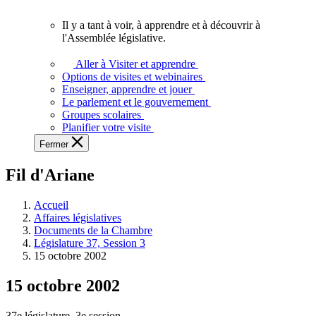
vous.
Il y a tant à voir, à apprendre et à découvrir à
Il
l'Assemblée législative.
y
a
Aller à Visiter et apprendre
tant
Options de visites et webinaires
à
Enseigner, apprendre et jouer
voir,
Le parlement et le gouvernement
à
Groupes scolaires
apprendre
Planifier votre visite
et
Fermer
à
découvrir
Fil d'Ariane
à
l'Assemblée
législative.
Accueil
Affaires législatives
Documents de la Chambre
Législature 37, Session 3
15 octobre 2002
15 octobre 2002
37e législature, 3e session