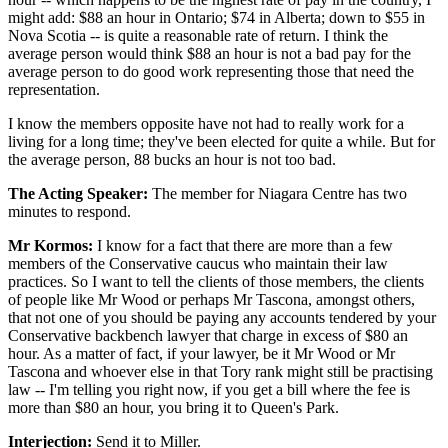
might add: $88 an hour in Ontario; $74 in Alberta; down to $55 in
Nova Scotia -- is quite a reasonable rate of return. I think the
average person would think $88 an hour is not a bad pay for the
average person to do good work representing those that need the
representation.
I know the members opposite have not had to really work for a
living for a long time; they've been elected for quite a while. But for
the average person, 88 bucks an hour is not too bad.
The Acting Speaker:
The member for Niagara Centre has two
minutes to respond.
Mr Kormos:
I know for a fact that there are more than a few
members of the Conservative caucus who maintain their law
practices. So I want to tell the clients of those members, the clients
of people like Mr Wood or perhaps Mr Tascona, amongst others,
that not one of you should be paying any accounts tendered by your
Conservative backbench lawyer that charge in excess of $80 an
hour. As a matter of fact, if your lawyer, be it Mr Wood or Mr
Tascona and whoever else in that Tory rank might still be practising
law -- I'm telling you right now, if you get a bill where the fee is
more than $80 an hour, you bring it to Queen's Park.
Interjection:
Send it to Miller.