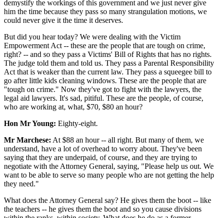
demystify the workings of this government and we just never give
him the time because they pass so many strangulation motions, we
could never give it the time it deserves.
But did you hear today? We were dealing with the Victim
Empowerment Act -- these are the people that are tough on crime,
right? -- and so they pass a Victims' Bill of Rights that has no rights.
The judge told them and told us. They pass a Parental Responsibility
Act that is weaker than the current law. They pass a squeegee bill to
go after little kids cleaning windows. These are the people that are
"tough on crime." Now they've got to fight with the lawyers, the
legal aid lawyers. It's sad, pitiful. These are the people, of course,
who are working at, what, $70, $80 an hour?
Hon Mr Young:
Eighty-eight.
Mr Marchese:
At $88 an hour -- all right. But many of them, we
understand, have a lot of overhead to worry about. They've been
saying that they are underpaid, of course, and they are trying to
negotiate with the Attorney General, saying, "Please help us out. We
want to be able to serve so many people who are not getting the help
they need."
What does the Attorney General say? He gives them the boot -- like
the teachers -- he gives them the boot and so you cause divisions
within the ranks, within society. What does he do as a former