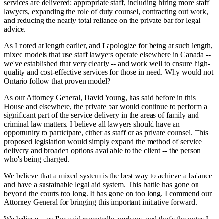
services are delivered: appropriate staff, including hiring more staff
lawyers, expanding the role of duty counsel, contracting out work,
and reducing the nearly total reliance on the private bar for legal
advice.
As I noted at length earlier, and I apologize for being at such length,
mixed models that use staff lawyers operate elsewhere in Canada --
we've established that very clearly -- and work well to ensure high-
quality and cost-effective services for those in need. Why would not
Ontario follow that proven model?
As our Attorney General, David Young, has said before in this
House and elsewhere, the private bar would continue to perform a
significant part of the service delivery in the areas of family and
criminal law matters. I believe all lawyers should have an
opportunity to participate, either as staff or as private counsel. This
proposed legislation would simply expand the method of service
delivery and broaden options available to the client -- the person
who's being charged.
We believe that a mixed system is the best way to achieve a balance
and have a sustainable legal aid system. This battle has gone on
beyond the courts too long. It has gone on too long. I commend our
Attorney General for bringing this important initiative forward.
We believe -- as I've said repeatedly, perhaps, and that's the notes I