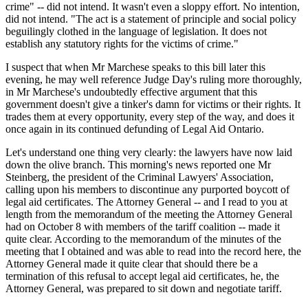
crime" -- did not intend. It wasn't even a sloppy effort. No intention,
did not intend. "The act is a statement of principle and social policy
beguilingly clothed in the language of legislation. It does not
establish any statutory rights for the victims of crime."
I suspect that when Mr Marchese speaks to this bill later this
evening, he may well reference Judge Day's ruling more thoroughly,
in Mr Marchese's undoubtedly effective argument that this
government doesn't give a tinker's damn for victims or their rights. It
trades them at every opportunity, every step of the way, and does it
once again in its continued defunding of Legal Aid Ontario.
Let's understand one thing very clearly: the lawyers have now laid
down the olive branch. This morning's news reported one Mr
Steinberg, the president of the Criminal Lawyers' Association,
calling upon his members to discontinue any purported boycott of
legal aid certificates. The Attorney General -- and I read to you at
length from the memorandum of the meeting the Attorney General
had on October 8 with members of the tariff coalition -- made it
quite clear. According to the memorandum of the minutes of the
meeting that I obtained and was able to read into the record here, the
Attorney General made it quite clear that should there be a
termination of this refusal to accept legal aid certificates, he, the
Attorney General, was prepared to sit down and negotiate tariff.