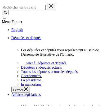
Rechercher
dans
ce
site
Menu
Fermer
English
Députées et députés
Les députées et députés vous représentent au sein de
Les
l'Assemblée législative de l'Ontario.
députées
et
Aller à Députées et députés
députés
Députées et députés actuels
vous
Toutes les députées et tous les députés
représentent
Coordonnées
au
La présidente
sein
In memoriam
de
Fermer
l'Assemblée
Affaires législatives
législative
de
l'Ontario.