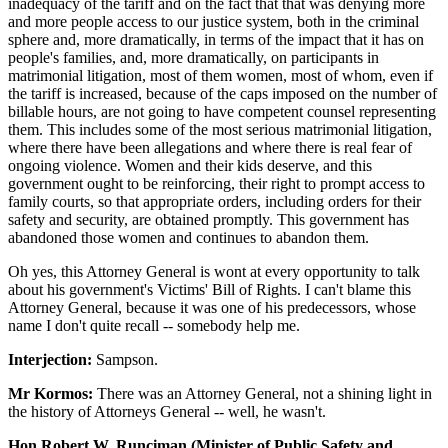
inadequacy of the tariff and on the fact that that was denying more
and more people access to our justice system, both in the criminal
sphere and, more dramatically, in terms of the impact that it has on
people's families, and, more dramatically, on participants in
matrimonial litigation, most of them women, most of whom, even if
the tariff is increased, because of the caps imposed on the number of
billable hours, are not going to have competent counsel representing
them. This includes some of the most serious matrimonial litigation,
where there have been allegations and where there is real fear of
ongoing violence. Women and their kids deserve, and this
government ought to be reinforcing, their right to prompt access to
family courts, so that appropriate orders, including orders for their
safety and security, are obtained promptly. This government has
abandoned those women and continues to abandon them.
Oh yes, this Attorney General is wont at every opportunity to talk
about his government's Victims' Bill of Rights. I can't blame this
Attorney General, because it was one of his predecessors, whose
name I don't quite recall -- somebody help me.
Interjection:
Sampson.
Mr Kormos:
There was an Attorney General, not a shining light in
the history of Attorneys General -- well, he wasn't.
Hon Robert W. Runciman (Minister of Public Safety and