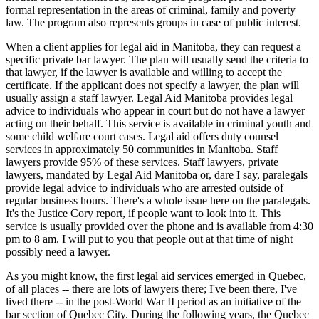
formal representation in the areas of criminal, family and poverty
law. The program also represents groups in case of public interest.
When a client applies for legal aid in Manitoba, they can request a
specific private bar lawyer. The plan will usually send the criteria to
that lawyer, if the lawyer is available and willing to accept the
certificate. If the applicant does not specify a lawyer, the plan will
usually assign a staff lawyer. Legal Aid Manitoba provides legal
advice to individuals who appear in court but do not have a lawyer
acting on their behalf. This service is available in criminal youth and
some child welfare court cases. Legal aid offers duty counsel
services in approximately 50 communities in Manitoba. Staff
lawyers provide 95% of these services. Staff lawyers, private
lawyers, mandated by Legal Aid Manitoba or, dare I say, paralegals
provide legal advice to individuals who are arrested outside of
regular business hours. There's a whole issue here on the paralegals.
It's the Justice Cory report, if people want to look into it. This
service is usually provided over the phone and is available from 4:30
pm to 8 am. I will put to you that people out at that time of night
possibly need a lawyer.
As you might know, the first legal aid services emerged in Quebec,
of all places -- there are lots of lawyers there; I've been there, I've
lived there -- in the post-World War II period as an initiative of the
bar section of Quebec City. During the following years, the Quebec