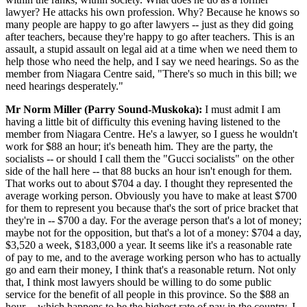
lawyer? He attacks his own profession. Why? Because he knows so
many people are happy to go after lawyers -- just as they did going
after teachers, because they're happy to go after teachers. This is an
assault, a stupid assault on legal aid at a time when we need them to
help those who need the help, and I say we need hearings. So as the
member from Niagara Centre said, "There's so much in this bill; we
need hearings desperately."
Mr Norm Miller (Parry Sound-Muskoka):
I must admit I am
having a little bit of difficulty this evening having listened to the
member from Niagara Centre. He's a lawyer, so I guess he wouldn't
work for $88 an hour; it's beneath him. They are the party, the
socialists -- or should I call them the "Gucci socialists" on the other
side of the hall here -- that 88 bucks an hour isn't enough for them.
That works out to about $704 a day. I thought they represented the
average working person. Obviously you have to make at least $700
for them to represent you because that's the sort of price bracket that
they're in -- $700 a day. For the average person that's a lot of money;
maybe not for the opposition, but that's a lot of a money: $704 a day,
$3,520 a week, $183,000 a year. It seems like it's a reasonable rate
of pay to me, and to the average working person who has to actually
go and earn their money, I think that's a reasonable return. Not only
that, I think most lawyers should be willing to do some public
service for the benefit of all people in this province. So the $88 an
hour -- which happens to be the highest rate of pay in the country, I