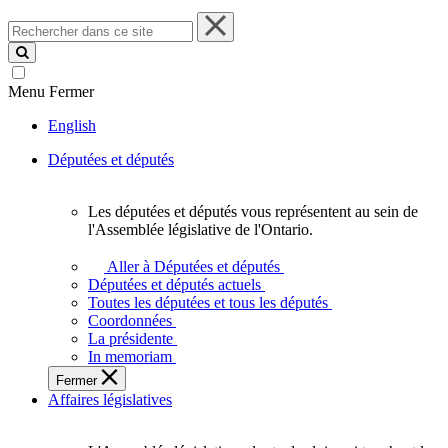
Rechercher
dans
ce
site
Menu
Fermer
English
Députées et députés
Les députées et députés vous représentent au sein de
Les
l'Assemblée législative de l'Ontario.
députées
et
Aller à Députées et députés
députés
Députées et députés actuels
vous
Toutes les députées et tous les députés
représentent
Coordonnées
au
La présidente
sein
In memoriam
de
Fermer
l'Assemblée
Affaires législatives
législative
de
l'Ontario.