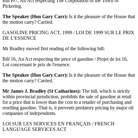
Bill Pr7, An Act respecting The Corporation of the Town of
Pickering.
The Speaker (Hon Gary Carr):
Is it the pleasure of the House that
the motion carry? Carried.
GASOLINE PRICING ACT, 1999 / LOI DE 1999 SUR LE PRIX
DE L'ESSENCE
Mr Bradley moved first reading of the following bill:
Bill 16, An Act respecting the price of gasoline / Projet de loi 16,
Loi concernant le prix de l'essence.
The Speaker (Hon Gary Carr):
Is it the pleasure of the House that
the motion carry? Carried.
Mr James J. Bradley (St Catharines):
The bill, which is strictly
within provincial jurisdiction, prohibits the sale of gasoline at retail
for a price that is lower than the cost to a retailer of purchasing and
reselling gasoline. That is, it prevents predatory pricing by major oil
companies of independents.
LOI SUR LES SERVICES EN FRANÇAIS / FRENCH
LANGUAGE SERVICES ACT