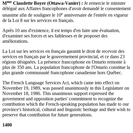
me
M
Claudette Boyer (Ottawa-Vanier) :
Je remercie le ministre
délégué aux Affaires francophones d'avoir demandé le consentement
e
unanime afin de souligner le 10
anniversaire de l'entrée en vigueur
de la Loi 8 sur les services en français.
Après 10 ans d'existence, il est temps d'en faire une évaluation,
d'examiner ses forces et ses faiblesses et de proposer des
améliorations.
La Loi sur les services en français garantit le droit de recevoir des
services en français par le gouvernement provincial, et ce dans 23
régions désignées. La présence francophone en Ontario remonte à
plus de 350 ans. La population francophone de l'Ontario constitue la
plus grande communauté francophone canadienne hors Québec.
The French Language Services Act, which came into effect on
November 19, 1989, was passed unanimously in this Legislature on
November 18, 1986. This unanimous support expressed the
government and opposition
parties' commitment to recognize the
contribution which the French-speaking population has made to our
province's historical, cultural and linguistic heritage and their wish to
preserve that contribution for future generations.
1400