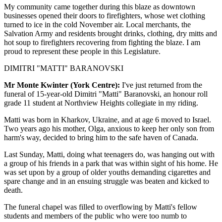
My community came together during this blaze as downtown
businesses opened their doors to firefighters, whose wet clothing
turned to ice in the cold November air. Local merchants, the
Salvation Army and residents brought drinks, clothing, dry mitts and
hot soup to firefighters recovering from fighting the blaze. I am
proud to represent these people in this Legislature.
DIMITRI "MATTI" BARANOVSKI
Mr Monte Kwinter (York Centre):
I've just returned from the
funeral of 15-year-old Dimitri "Matti" Baranovski, an honour roll
grade 11 student at Northview Heights collegiate in my riding.
Matti was born in Kharkov, Ukraine, and at age 6 moved to Israel.
Two years ago his mother, Olga, anxious to keep her only son from
harm's way, decided to bring him to the safe haven of Canada.
Last Sunday, Matti, doing what teenagers do, was hanging out with
a group of his friends in a park that was within sight of his home. He
was set upon by a group of older youths demanding cigarettes and
spare change and in an ensuing struggle was beaten and kicked to
death.
The funeral chapel was filled to overflowing by Matti's fellow
students and members of the public who were too numb to