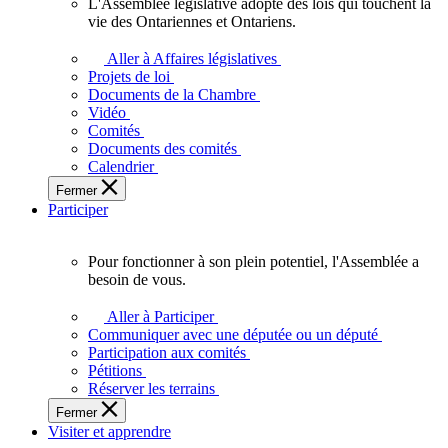
L'Assemblée législative adopte des lois qui touchent la
L'Assemblée
vie des Ontariennes et Ontariens.
législative
adopte
Aller à Affaires législatives
des
Projets de loi
lois
Documents de la Chambre
qui
Vidéo
touchent
Comités
la
Documents des comités
vie
Calendrier
des
Fermer
Ontariennes
Participer
et
Ontariens.
Pour fonctionner à son plein potentiel, l'Assemblée a
Pour
besoin de vous.
fonctionner
à
Aller à Participer
son
Communiquer avec une députée ou un député
plein
Participation aux comités
potentiel,
Pétitions
l'Assemblée
Réserver les terrains
a
Fermer
besoin
Visiter et apprendre
de