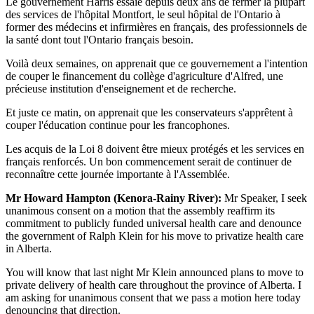
Le gouvernement Harris essaie depuis deux ans de fermer la plupart
des services de l'hôpital Montfort, le seul hôpital de l'Ontario à
former des médecins et infirmières en français, des professionnels de
la santé dont tout l'Ontario français besoin.
Voilà deux semaines, on apprenait que ce gouvernement a l'intention
de couper le financement du collège d'agriculture d'Alfred, une
précieuse institution d'enseignement et de recherche.
Et juste ce matin, on apprenait que les conservateurs s'apprêtent à
couper l'éducation continue pour les francophones.
Les acquis de la Loi 8 doivent être mieux protégés et les services en
français renforcés. Un bon commencement serait de continuer de
reconnaître cette journée importante à l'Assemblée.
Mr Howard Hampton (Kenora-Rainy River):
Mr Speaker, I seek
unanimous consent on a motion that the assembly reaffirm its
commitment to publicly funded universal health care and denounce
the government of Ralph Klein for his move to privatize health care
in Alberta.
You will know that last night Mr Klein announced plans to move to
private delivery of health care throughout the province of Alberta. I
am asking for unanimous consent that we pass a motion here today
denouncing that direction.