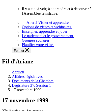
vous.
Il y a tant à voir, à apprendre et à découvrir à
Il
l'Assemblée législative.
y
a
Aller à Visiter et apprendre
tant
Options de visites et webinaires
à
Enseigner, apprendre et jouer
voir,
Le parlement et le gouvernement
à
Groupes scolaires
apprendre
Planifier votre visite
et
Fermer
à
découvrir
Fil d'Ariane
à
l'Assemblée
législative.
Accueil
Affaires législatives
Documents de la Chambre
Législature 37, Session 1
17 novembre 1999
17 novembre 1999
37e législature, 1re session