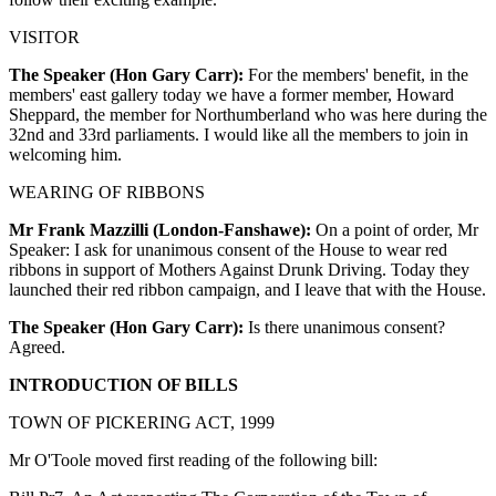
VISITOR
The Speaker (Hon Gary Carr):
For the members' benefit, in the
members' east gallery today we have a former member, Howard
Sheppard, the member for Northumberland who was here during the
32nd and 33rd parliaments. I would like all the members to join in
welcoming him.
WEARING OF RIBBONS
Mr Frank Mazzilli (London-Fanshawe):
On a point of order, Mr
Speaker: I ask for unanimous consent of the House to wear red
ribbons in support of Mothers Against Drunk Driving. Today they
launched their red ribbon campaign, and I leave that with the House.
The Speaker (Hon Gary Carr):
Is there unanimous consent?
Agreed.
INTRODUCTION OF BILLS
TOWN OF PICKERING ACT, 1999
Mr O'Toole moved first reading of the following bill: