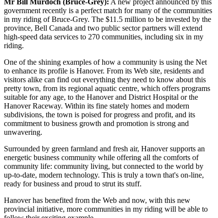
Mr Bill Murdoch (Bruce-Grey):
A new project announced by this
government recently is a perfect match for many of the communities
in my riding of Bruce-Grey. The $11.5 million to be invested by the
province, Bell Canada and two public sector partners will extend
high-speed data services to 270 communities, including six in my
riding.
One of the shining examples of how a community is using the Net
to enhance its profile is Hanover. From its Web site, residents and
visitors alike can find out everything they need to know about this
pretty town, from its regional aquatic centre, which offers programs
suitable for any age, to the Hanover and District Hospital or the
Hanover Raceway. Within its fine stately homes and modern
subdivisions, the town is poised for progress and profit, and its
commitment to business growth and promotion is strong and
unwavering.
Surrounded by green farmland and fresh air, Hanover supports an
energetic business community while offering all the comforts of
community life: community living, but connected to the world by
up-to-date, modern technology. This is truly a town that's on-line,
ready for business and proud to strut its stuff.
Hanover has benefited from the Web and now, with this new
provincial initiative, more communities in my riding will be able to
follow their exciting example.