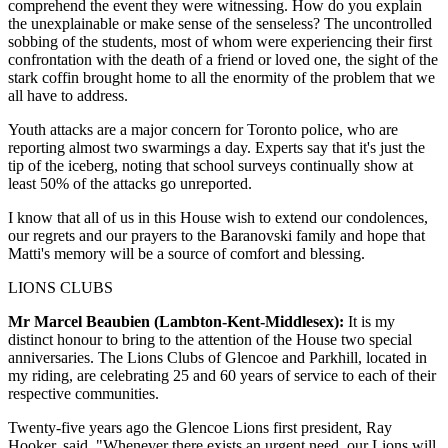
comprehend the event they were witnessing. How do you explain
the unexplainable or make sense of the senseless? The uncontrolled
sobbing of the students, most of whom were experiencing their first
confrontation with the death of a friend or loved one, the sight of the
stark coffin brought home to all the enormity of the problem that we
all have to address.
Youth attacks are a major concern for Toronto police, who are
reporting almost two swarmings a day. Experts say that it's just the
tip of the iceberg, noting that school surveys continually show at
least 50% of the attacks go unreported.
I know that all of us in this House wish to extend our condolences,
our regrets and our prayers to the Baranovski family and hope that
Matti's memory will be a source of comfort and blessing.
LIONS CLUBS
Mr Marcel Beaubien (Lambton-Kent-Middlesex):
It is my
distinct honour to bring to the attention of the House two special
anniversaries. The Lions Clubs of Glencoe and Parkhill, located in
my riding, are celebrating 25 and 60 years of service to each of their
respective communities.
Twenty-five years ago the Glencoe Lions first president, Ray
Hooker, said, "Whenever there exists an urgent need, our Lions will