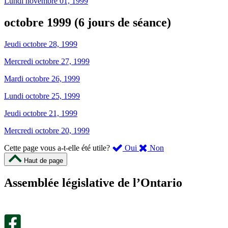
Lundi novembre 01, 1999
octobre 1999 (6 jours de séance)
Jeudi octobre 28, 1999
Mercredi octobre 27, 1999
Mardi octobre 26, 1999
Lundi octobre 25, 1999
Jeudi octobre 21, 1999
Mercredi octobre 20, 1999
,
,
Cette page vous a-t-elle été utile?
Oui
Non
cette
cette
Haut de page
page
page
m’a
ne
Assemblée législative de l’Ontario
été
m’a
utile.
pas
Un
été
sondage
utile.
facultatif
Un