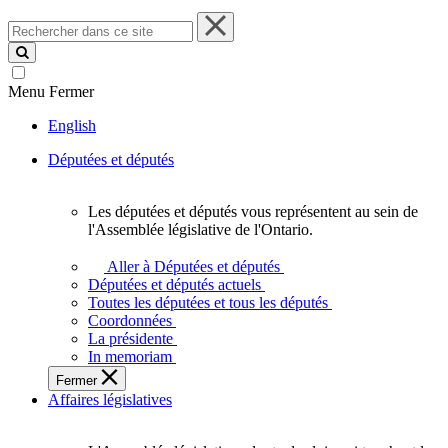
Rechercher
dans
ce
site
Menu
Fermer
English
Députées et députés
Les députées et députés vous représentent au sein de
Les
l'Assemblée législative de l'Ontario.
députées
et
Aller à Députées et députés
députés
Députées et députés actuels
vous
Toutes les députées et tous les députés
représentent
Coordonnées
au
La présidente
sein
In memoriam
de
Fermer
l'Assemblée
Affaires législatives
législative
de
l'Ontario.