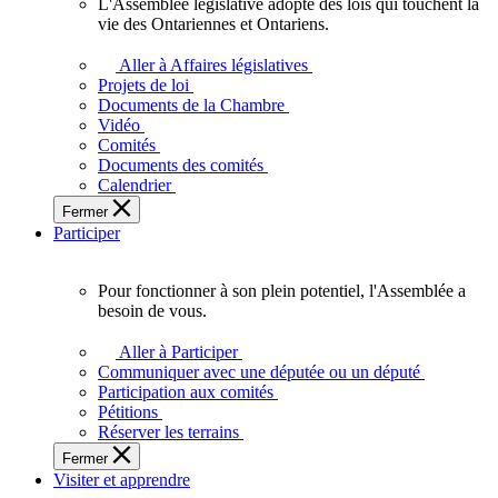
L'Assemblée législative adopte des lois qui touchent la
L'Assemblée
vie des Ontariennes et Ontariens.
législative
adopte
Aller à Affaires législatives
des
Projets de loi
lois
Documents de la Chambre
qui
Vidéo
touchent
Comités
la
Documents des comités
vie
Calendrier
des
Fermer
Ontariennes
Participer
et
Ontariens.
Pour fonctionner à son plein potentiel, l'Assemblée a
Pour
besoin de vous.
fonctionner
à
Aller à Participer
son
Communiquer avec une députée ou un député
plein
Participation aux comités
potentiel,
Pétitions
l'Assemblée
Réserver les terrains
a
Fermer
besoin
Visiter et apprendre
de