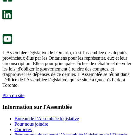
s’ouvre
sondage
dans
facultatif
un
s’ouvre
nouvel
dans
onglet.
un
nouvel
onglet.
L'Assemblée législative de l'Ontario, c'est l'assemblée des députés
provinciaux élus par les Ontariens pour les représenter, eux et leur
circonscription. Elle a pour principales tâches de débattre et de voter
les lois, d'obliger le gouvernement à rendre des comptes, et
d'approuver les dépenses de ce dernier. L'Assemblée se réunit dans
l'édifice de l'Assemblée législative, qui se situe à Queen's Park, à
Toronto.
Plan du site
Information sur l'Assemblée
Bureau de l’Assemblée législative
Pour nous joindre
Carrières
Programme de stages à l’Assemblée législative de l’Ontario