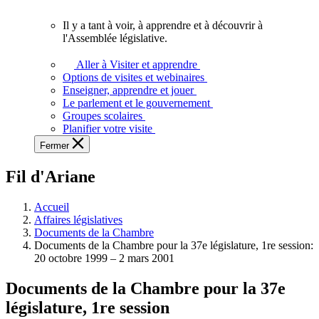
vous.
Il y a tant à voir, à apprendre et à découvrir à
Il
l'Assemblée législative.
y
a
Aller à Visiter et apprendre
tant
Options de visites et webinaires
à
Enseigner, apprendre et jouer
voir,
Le parlement et le gouvernement
à
Groupes scolaires
apprendre
Planifier votre visite
et
Fermer
à
découvrir
Fil d'Ariane
à
l'Assemblée
législative.
Accueil
Affaires législatives
Documents de la Chambre
Documents de la Chambre pour la 37e législature, 1re session:
20 octobre 1999 – 2 mars 2001
Documents de la Chambre pour la 37e
législature, 1re session