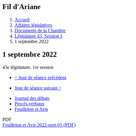
à
Fil d'Ariane
découvrir
à
l'Assemblée
Accueil
législative.
Affaires législatives
Documents de la Chambre
Législature 43, Session 1
1 septembre 2022
1 septembre 2022
43e législature, 1re session
<
Jour de séance précédent
Jour de séance suivant
>
Journal des débats
Procès-verbaux
Feuilleton et Avis
PDF
Feuilleton et Avis 2022-sept-01 (PDF)