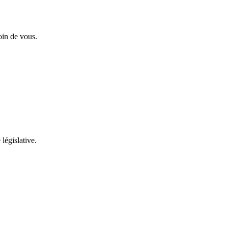
oin de vous.
 législative.