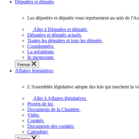
Députées et députés
Les députées et députés vous représentent au sein de l'As
Les
députées
Aller à Députées et députés
et
Députées et députés actuels
députés
Toutes les députées et tous les députés
vous
Coordonnées
représentent
La présidente
au
In memoriam
sein
Fermer
de
Affaires législatives
l'Assemblée
législative
de
L'Assemblée législative adopte des lois qui touchent la v
l'Ontario.
L'Assemblée
législative
Aller à Affaires législatives
adopte
Projets de loi
des
Documents de la Chambre
lois
Vidéo
qui
Comités
touchent
Documents des comités
la
Calendrier
vie