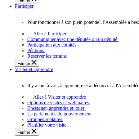
Fermer
des
Participer
Ontariennes
et
Ontariens.
Pour fonctionner à son plein potentiel, l'Assemblée a bes
Pour
fonctionner
Aller à Participer
à
Communiquer avec une députée ou un député
son
Participation aux comités
plein
Pétitions
potentiel,
Réserver les terrains
l'Assemblée
Fermer
a
Visiter et apprendre
besoin
de
vous.
Il y a tant à voir, à apprendre et à découvrir à l'Assemblée
Il
y
Aller à Visiter et apprendre
a
Options de visites et webinaires
tant
Enseigner, apprendre et jouer
à
Le parlement et le gouvernement
voir,
Groupes scolaires
à
Planifier votre visite
apprendre
Fermer
et