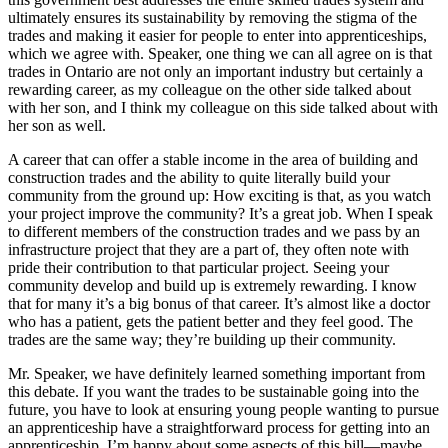
ultimately ensures its sustainability by removing the stigma of the
trades and making it easier for people to enter into apprenticeships,
which we agree with. Speaker, one thing we can all agree on is that
trades in Ontario are not only an important industry but certainly a
rewarding career, as my colleague on the other side talked about
with her son, and I think my colleague on this side talked about with
her son as well.
A career that can offer a stable income in the area of building and
construction trades and the ability to quite literally build your
community from the ground up: How exciting is that, as you watch
your project improve the community? It’s a great job. When I speak
to different members of the construction trades and we pass by an
infrastructure project that they are a part of, they often note with
pride their contribution to that particular project. Seeing your
community develop and build up is extremely rewarding. I know
that for many it’s a big bonus of that career. It’s almost like a doctor
who has a patient, gets the patient better and they feel good. The
trades are the same way; they’re building up their community.
Mr. Speaker, we have definitely learned something important from
this debate. If you want the trades to be sustainable going into the
future, you have to look at ensuring young people wanting to pursue
an apprenticeship have a straightforward process for getting into an
apprenticeship. I’m happy about some aspects of this bill—maybe