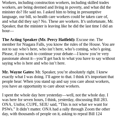
Workers, including construction workers, including skilled trades
workers, are being deemed and living in poverty, and what did the
minister do? He said no. I asked him to bring in presumptive
language, our bill, so health care workers could be taken care of,
and what did they say? No. These are workers. It’s unfortunate, Mr.
Speaker, that the minister is leaving like he did the last time I did an
hour—
The Acting Speaker (Mr. Percy Hatfield):
Excuse me. The
member for Niagara Falls, you know the rules of the House. You are
not to say who’s here, who isn’t here, who’s coming, who’s going.
Please, if you wish to continue your debate—I know you’re very
passionate about it—you’ll get back to what you have to say without
saying who is here and who isn’t here.
Mr. Wayne Gates:
Mr. Speaker, you’re absolutely right. I knew
exactly what I was doing. I’ll agree to that. I think it’s important that
people hear: When you stand up and say you care about workers,
you have an opportunity to care about workers.
I spent the whole day here yesterday—well, not the whole day. I
was here for seven hours, I think, yesterday, discussing Bill 283.
ONA, Unifor, CUPE, SEIU said, “This is not what we want for
PSWs.” It didn’t matter. ONA had a rally through Zoom the other
day, with thousands of people on it, asking to repeal Bill 124