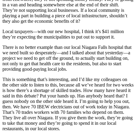
in a van and heading somewhere else at the end of their shift.
They’re not supporting local businesses. If a local community is
playing a part in building a piece of local infrastructure, shouldn’t
they also get the economic benefits of it?
Local taxpayers—with our new hospital, I think it’s $41 million
they’re expecting the municipalities to put out to support it.
There is no better example than our local Niagara Falls hospital that
we need built so desperately—and I talked about that yesterday—a
project we need to get off the ground, to actually start building on,
not only to get that health care to the residents, but also to start
providing good-paying local jobs.
This is something that’s interesting, and I’d like my colleagues on
the other side to listen to this, because all we’ve heard for two weeks
is how there’s a shortage of skilled trades. How many have heard it
said in this debate? Put your hands up. Has anybody heard that? I
guess nobody on the other side heard it. I’m going to help you out,
then. We have 70 IBEW electricians out of work today in Niagara.
That’s 70 trades workers with 70 families who depend on them.
They live all over Niagara. If you give them the work, they’re going
to take that money and they’re going to spend it in our local
restaurants, in our local stores.