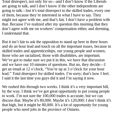
Total disrespect, not only for us—and I don’t know if the Liberals
are going to talk, and I don’t know if the other independents are
going to talk—but it’s total disrespect to the skilled trades, every one
of them, because they’re interested in what I have to say. They
might not agree with me, and that’s fair. I don’t have a problem with
that. Because I’ve realized after my question this morning that they
don’t agree with me on workers’ compensation either, and deeming.
I understand that.
But it isn’t fair to ask the opposition to stand up here in three hours
and do an hour lead and touch on all the important issues, because in
skilled trades and apprenticeships, our young people and women,
those who are racialized, those with disabilities, are important.
We’ve got to make sure we put it in this, we have that discussion
and we have our 10 minutes of questions. But no, they decide—I
get an email at 12 o’clock, “You’re up at 3 o’clock for your hour
lead.” Total disrespect for skilled trades. I’m sorry; that’s how I feel.
I said it the last time you guys did it and I’m saying it now.
We rushed this through two weeks. I think it’s a very important bill,
by the way. I think we’ve got great opportunity to put young people
to work. I’m not sure the 100,000 trades is accurate, but we can
discuss that. Maybe it’s 80,000. Maybe it’s 120,000; I don’t think it’s
that high, but it might be 80,000. It’s a lot of opportunity for young
people who need jobs in the province of Ontario.