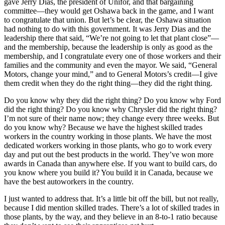
gave Jerry Dias, the president of Unifor, and that bargaining
committee—they would get Oshawa back in the game, and I want
to congratulate that union. But let’s be clear, the Oshawa situation
had nothing to do with this government. It was Jerry Dias and the
leadership there that said, “We’re not going to let that plant close”—
and the membership, because the leadership is only as good as the
membership, and I congratulate every one of those workers and their
families and the community and even the mayor. We said, “General
Motors, change your mind,” and to General Motors’s credit—I give
them credit when they do the right thing—they did the right thing.
Do you know why they did the right thing? Do you know why Ford
did the right thing? Do you know why Chrysler did the right thing?
I’m not sure of their name now; they change every three weeks. But
do you know why? Because we have the highest skilled trades
workers in the country working in those plants. We have the most
dedicated workers working in those plants, who go to work every
day and put out the best products in the world. They’ve won more
awards in Canada than anywhere else. If you want to build cars, do
you know where you build it? You build it in Canada, because we
have the best autoworkers in the country.
I just wanted to address that. It’s a little bit off the bill, but not really,
because I did mention skilled trades. There’s a lot of skilled trades in
those plants, by the way, and they believe in an 8-to-1 ratio because