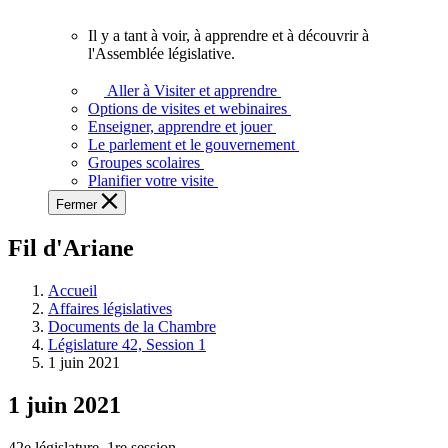
vous.
Il y a tant à voir, à apprendre et à découvrir à
Il
l'Assemblée législative.
y
a
Aller à Visiter et apprendre
tant
Options de visites et webinaires
à
Enseigner, apprendre et jouer
voir,
Le parlement et le gouvernement
à
Groupes scolaires
apprendre
Planifier votre visite
et
Fermer
à
découvrir
Fil d'Ariane
à
l'Assemblée
législative.
Accueil
Affaires législatives
Documents de la Chambre
Législature 42, Session 1
1 juin 2021
1 juin 2021
42e législature, 1re session