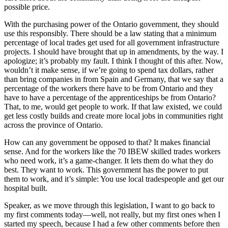
possible price.
With the purchasing power of the Ontario government, they should
use this responsibly. There should be a law stating that a minimum
percentage of local trades get used for all government infrastructure
projects. I should have brought that up in amendments, by the way. I
apologize; it’s probably my fault. I think I thought of this after. Now,
wouldn’t it make sense, if we’re going to spend tax dollars, rather
than bring companies in from Spain and Germany, that we say that a
percentage of the workers there have to be from Ontario and they
have to have a percentage of the apprenticeships be from Ontario?
That, to me, would get people to work. If that law existed, we could
get less costly builds and create more local jobs in communities right
across the province of Ontario.
How can any government be opposed to that? It makes financial
sense. And for the workers like the 70 IBEW skilled trades workers
who need work, it’s a game-changer. It lets them do what they do
best. They want to work. This government has the power to put
them to work, and it’s simple: You use local tradespeople and get our
hospital built.
Speaker, as we move through this legislation, I want to go back to
my first comments today—well, not really, but my first ones when I
started my speech, because I had a few other comments before then