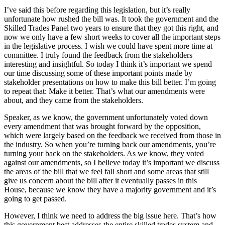
I’ve said this before regarding this legislation, but it’s really
unfortunate how rushed the bill was. It took the government and the
Skilled Trades Panel two years to ensure that they got this right, and
now we only have a few short weeks to cover all the important steps
in the legislative process. I wish we could have spent more time at
committee. I truly found the feedback from the stakeholders
interesting and insightful. So today I think it’s important we spend
our time discussing some of these important points made by
stakeholder presentations on how to make this bill better. I’m going
to repeat that: Make it better. That’s what our amendments were
about, and they came from the stakeholders.
Speaker, as we know, the government unfortunately voted down
every amendment that was brought forward by the opposition,
which were largely based on the feedback we received from those in
the industry. So when you’re turning back our amendments, you’re
turning your back on the stakeholders. As we know, they voted
against our amendments, so I believe today it’s important we discuss
the areas of the bill that we feel fall short and some areas that still
give us concern about the bill after it eventually passes in this
House, because we know they have a majority government and it’s
going to get passed.
However, I think we need to address the big issue here. That’s how
this government best addresses the entire skilled trades system and