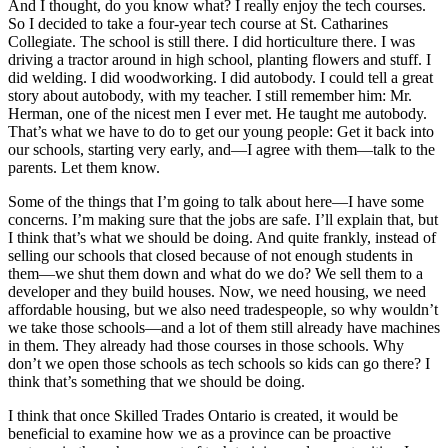
And I thought, do you know what? I really enjoy the tech courses.
So I decided to take a four-year tech course at St. Catharines
Collegiate. The school is still there. I did horticulture there. I was
driving a tractor around in high school, planting flowers and stuff. I
did welding. I did woodworking. I did autobody. I could tell a great
story about autobody, with my teacher. I still remember him: Mr.
Herman, one of the nicest men I ever met. He taught me autobody.
That’s what we have to do to get our young people: Get it back into
our schools, starting very early, and—I agree with them—talk to the
parents. Let them know.
Some of the things that I’m going to talk about here—I have some
concerns. I’m making sure that the jobs are safe. I’ll explain that, but
I think that’s what we should be doing. And quite frankly, instead of
selling our schools that closed because of not enough students in
them—we shut them down and what do we do? We sell them to a
developer and they build houses. Now, we need housing, we need
affordable housing, but we also need tradespeople, so why wouldn’t
we take those schools—and a lot of them still already have machines
in them. They already had those courses in those schools. Why
don’t we open those schools as tech schools so kids can go there? I
think that’s something that we should be doing.
I think that once Skilled Trades Ontario is created, it would be
beneficial to examine how we as a province can be proactive