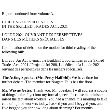
Report continued from volume A.
BUILDING OPPORTUNITIES
IN THE SKILLED TRADES ACT, 2021
LOI DE 2021 OUVRANT DES PERSPECTIVES
DANS LES MÉTIERS SPÉCIALISÉS
Continuation of debate on the motion for third reading of the
following bill:
Bill 288, An Act to enact the Building Opportunities in the Skilled
Trades Act, 2021 / Projet de loi 288, Loi édictant la Loi de 2021
ouvrant des perspectives dans les métiers spécialisés.
The Acting Speaker (Mr. Percy Hatfield):
We have time for
further debate. The member for Niagara Falls has the floor.
Mr. Wayne Gates:
Thank you, Mr. Speaker. I will address a couple
of things before I get into my formal speech, because the minister
raised the fact about workers. You had a chance this morning to take
care of injured workers today. I asked you and I begged you, and
I’ve begged you for how long about deeming? For months.