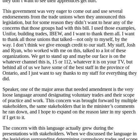
they don’t want to see their apprentices get hurt.
This government was very eager to come out and use several
endorsements from the trade unions when they announced this
legislation, but for some reason they didn’t want to hear any of the
concerns that those groups had with this bill. I used those examples,
Unifor, building trades, IBEW, and I want to thank them all. I want
to thank all those unions that talked—not only to myself, by the
way. I don’t think we give enough credit to our staff. My staff, Josh
and Ryan, who worked with me on this, talked to a lot of these
organizations. We get to stand up and maybe our face is on the
whatever channel this is, 15 or 112, whatever it is on your TV, but
behind all of us we have some of the best staff in the province of
Ontario, and I just want to say thanks to my staff for everything they
did.
Speaker, one of the major areas that needed amendment is the very
loose language around designating voluntary trades and their scope
of practice and work. This concern was brought forward by multiple
stakeholders, the same stakeholders that in the minister’s comments
he ran down, and I hope to expand on the reason later in my speech
if I get to it.
The concern with this language actually grew during the
presentations with stakeholders. When we discussed the language in
the legislation surrounding determining compulsory trades and scope