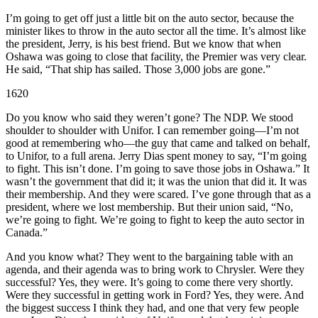
I’m going to get off just a little bit on the auto sector, because the
minister likes to throw in the auto sector all the time. It’s almost like
the president, Jerry, is his best friend. But we know that when
Oshawa was going to close that facility, the Premier was very clear.
He said, “That ship has sailed. Those 3,000 jobs are gone.”
1620
Do you know who said they weren’t gone? The NDP. We stood
shoulder to shoulder with Unifor. I can remember going—I’m not
good at remembering who—the guy that came and talked on behalf,
to Unifor, to a full arena. Jerry Dias spent money to say, “I’m going
to fight. This isn’t done. I’m going to save those jobs in Oshawa.” It
wasn’t the government that did it; it was the union that did it. It was
their membership. And they were scared. I’ve gone through that as a
president, where we lost membership. But their union said, “No,
we’re going to fight. We’re going to fight to keep the auto sector in
Canada.”
And you know what? They went to the bargaining table with an
agenda, and their agenda was to bring work to Chrysler. Were they
successful? Yes, they were. It’s going to come there very shortly.
Were they successful in getting work in Ford? Yes, they were. And
the biggest success I think they had, and one that very few people