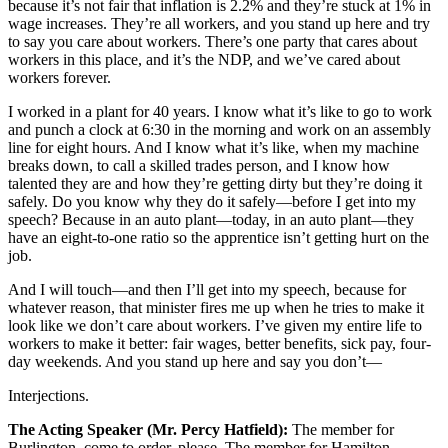
because it’s not fair that inflation is 2.2% and they’re stuck at 1% in
wage increases. They’re all workers, and you stand up here and try
to say you care about workers. There’s one party that cares about
workers in this place, and it’s the NDP, and we’ve cared about
workers forever.
I worked in a plant for 40 years. I know what it’s like to go to work
and punch a clock at 6:30 in the morning and work on an assembly
line for eight hours. And I know what it’s like, when my machine
breaks down, to call a skilled trades person, and I know how
talented they are and how they’re getting dirty but they’re doing it
safely. Do you know why they do it safely—before I get into my
speech? Because in an auto plant—today, in an auto plant—they
have an eight-to-one ratio so the apprentice isn’t getting hurt on the
job.
And I will touch—and then I’ll get into my speech, because for
whatever reason, that minister fires me up when he tries to make it
look like we don’t care about workers. I’ve given my entire life to
workers to make it better: fair wages, better benefits, sick pay, four-
day weekends. And you stand up here and say you don’t—
Interjections.
The Acting Speaker (Mr. Percy Hatfield):
The member for
Burlington, come to order, please. The member for Hamilton