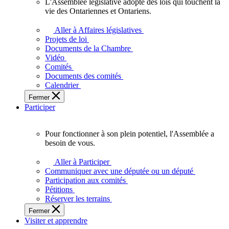
L'Assemblée législative adopte des lois qui touchent la
L'Assemblée
vie des Ontariennes et Ontariens.
législative
adopte
Aller à Affaires législatives
des
Projets de loi
lois
Documents de la Chambre
qui
Vidéo
touchent
Comités
la
Documents des comités
vie
Calendrier
des
Fermer
Ontariennes
Participer
et
Ontariens.
Pour fonctionner à son plein potentiel, l'Assemblée a
Pour
besoin de vous.
fonctionner
à
Aller à Participer
son
Communiquer avec une députée ou un député
plein
Participation aux comités
potentiel,
Pétitions
l'Assemblée
Réserver les terrains
a
Fermer
besoin
Visiter et apprendre
de