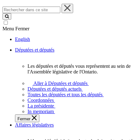
Rechercher
dans
ce
site
Menu
Fermer
English
Députées et députés
Les députées et députés vous représentent au sein de
Les
l'Assemblée législative de l'Ontario.
députées
et
Aller à Députées et députés
députés
Députées et députés actuels
vous
Toutes les députées et tous les députés
représentent
Coordonnées
au
La présidente
sein
In memoriam
de
Fermer
l'Assemblée
Affaires législatives
législative
de
l'Ontario.