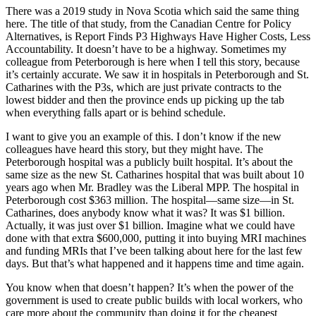
There was a 2019 study in Nova Scotia which said the same thing
here. The title of that study, from the Canadian Centre for Policy
Alternatives, is Report Finds P3 Highways Have Higher Costs, Less
Accountability. It doesn’t have to be a highway. Sometimes my
colleague from Peterborough is here when I tell this story, because
it’s certainly accurate. We saw it in hospitals in Peterborough and St.
Catharines with the P3s, which are just private contracts to the
lowest bidder and then the province ends up picking up the tab
when everything falls apart or is behind schedule.
I want to give you an example of this. I don’t know if the new
colleagues have heard this story, but they might have. The
Peterborough hospital was a publicly built hospital. It’s about the
same size as the new St. Catharines hospital that was built about 10
years ago when Mr. Bradley was the Liberal MPP. The hospital in
Peterborough cost $363 million. The hospital—same size—in St.
Catharines, does anybody know what it was? It was $1 billion.
Actually, it was just over $1 billion. Imagine what we could have
done with that extra $600,000, putting it into buying MRI machines
and funding MRIs that I’ve been talking about here for the last few
days. But that’s what happened and it happens time and time again.
You know when that doesn’t happen? It’s when the power of the
government is used to create public builds with local workers, who
care more about the community than doing it for the cheapest