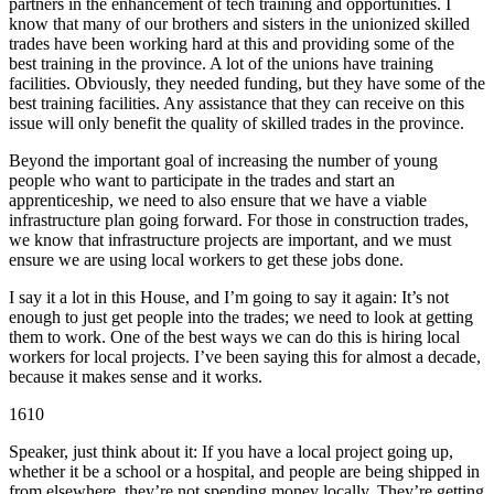
partners in the enhancement of tech training and opportunities. I
know that many of our brothers and sisters in the unionized skilled
trades have been working hard at this and providing some of the
best training in the province. A lot of the unions have training
facilities. Obviously, they needed funding, but they have some of the
best training facilities. Any assistance that they can receive on this
issue will only benefit the quality of skilled trades in the province.
Beyond the important goal of increasing the number of young
people who want to participate in the trades and start an
apprenticeship, we need to also ensure that we have a viable
infrastructure plan going forward. For those in construction trades,
we know that infrastructure projects are important, and we must
ensure we are using local workers to get these jobs done.
I say it a lot in this House, and I’m going to say it again: It’s not
enough to just get people into the trades; we need to look at getting
them to work. One of the best ways we can do this is hiring local
workers for local projects. I’ve been saying this for almost a decade,
because it makes sense and it works.
1610
Speaker, just think about it: If you have a local project going up,
whether it be a school or a hospital, and people are being shipped in
from elsewhere, they’re not spending money locally. They’re getting