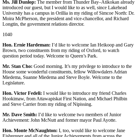
Ms. Jill Dunlop:
The member from Thunder Bay–Atikokan already
introduced our guest, but I would like to as well, since Lakehead
University has a campus in Orillia in my riding of Simcoe North: Dr.
Moira McPherson, the president and vice-chancellor, and Richard
Longtin, the government relations director.
1040
Hon. Ernie Hardeman:
I’d like to welcome Ian Heikoop and Gary
Brown, two constituents from my riding of Oxford, to watch
question period today. Welcome to Queen’s Park.
Mr. Stan Cho:
Good morning. It’s my privilege to introduce to the
House some wonderful constituents, fellow Willowdalers Adrian
Miedema, Suanne Miedema and Steve Boyle. Welcome to the
Legislature.
Hon. Victor Fedeli:
I would like to introduce my friend Charles
Hookimaw, from Attawapiskat First Nation, and Michael Philbin
and Steve Carrier from my riding of Nipissing.
Mr. Dave Smith:
I’d like to welcome two members of Junior
Achievement: John McNutt and former mayor Paul Ayotte.
Hon. Monte McNaughton:
I, too, would like to welcome Jane
Eisbrenner and all of the Junior Achievements from across the