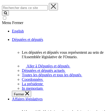
Rechercher
dans
ce
site
Menu
Fermer
English
Députées et députés
Les députées et députés vous représentent au sein de
Les
l'Assemblée législative de l'Ontario.
députées
et
Aller à Députées et députés
députés
Députées et députés actuels
vous
Toutes les députées et tous les députés
représentent
Coordonnées
au
La présidente
sein
In memoriam
de
Fermer
l'Assemblée
Affaires législatives
législative
de
l'Ontario.