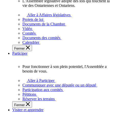
L'Assemblée législative adopte des lois qui touchent la
L'Assemblée
vie des Ontariennes et Ontariens.
législative
adopte
Aller à Affaires législatives
des
Projets de loi
lois
Documents de la Chambre
qui
Vidéo
touchent
Comités
la
Documents des comités
vie
Calendrier
des
Fermer
Ontariennes
Participer
et
Ontariens.
Pour fonctionner à son plein potentiel, l'Assemblée a
Pour
besoin de vous.
fonctionner
à
Aller à Participer
son
Communiquer avec une députée ou un député
plein
Participation aux comités
potentiel,
Pétitions
l'Assemblée
Réserver les terrains
a
Fermer
besoin
Visiter et apprendre
de