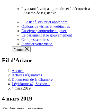
vous.
Il y a tant à voir, à apprendre et à découvrir à
Il
l'Assemblée législative.
y
a
Aller à Visiter et apprendre
tant
Options de visites et webinaires
à
Enseigner, apprendre et jouer
voir,
Le parlement et le gouvernement
à
Groupes scolaires
apprendre
Planifier votre visite
et
Fermer
à
découvrir
Fil d'Ariane
à
l'Assemblée
législative.
Accueil
Affaires législatives
Documents de la Chambre
Législature 42, Session 1
4 mars 2019
4 mars 2019
42e législature, 1re session