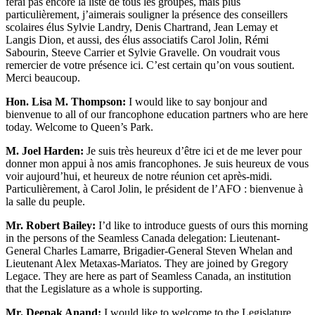
ferai pas encore la liste de tous les groupes, mais plus
particulièrement, j’aimerais souligner la présence des conseillers
scolaires élus Sylvie Landry, Denis Chartrand, Jean Lemay et
Langis Dion, et aussi, des élus associatifs Carol Jolin, Rémi
Sabourin, Steeve Carrier et Sylvie Gravelle. On voudrait vous
remercier de votre présence ici. C’est certain qu’on vous soutient.
Merci beaucoup.
Hon. Lisa M. Thompson:
I would like to say bonjour and
bienvenue to all of our francophone education partners who are here
today. Welcome to Queen’s Park.
M. Joel Harden:
Je suis très heureux d’être ici et de me lever pour
donner mon appui à nos amis francophones. Je suis heureux de vous
voir aujourd’hui, et heureux de notre réunion cet après-midi.
Particulièrement, à Carol Jolin, le président de l’AFO : bienvenue à
la salle du peuple.
Mr. Robert Bailey:
I’d like to introduce guests of ours this morning
in the persons of the Seamless Canada delegation: Lieutenant-
General Charles Lamarre, Brigadier-General Steven Whelan and
Lieutenant Alex Metaxas-Mariatos. They are joined by Gregory
Legace. They are here as part of Seamless Canada, an institution
that the Legislature as a whole is supporting.
Mr. Deepak Anand:
I would like to welcome to the Legislature,