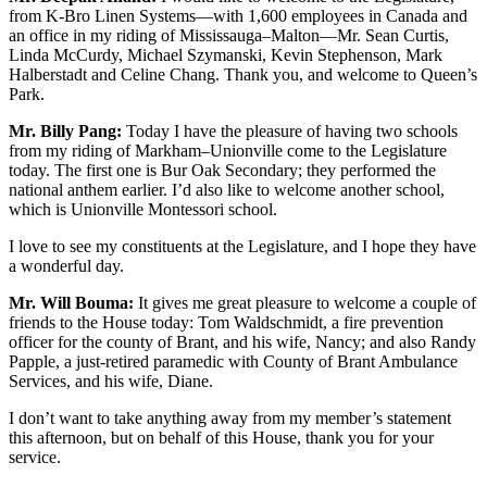
from K-Bro Linen Systems—with 1,600 employees in Canada and
an office in my riding of Mississauga–Malton—Mr. Sean Curtis,
Linda McCurdy, Michael Szymanski, Kevin Stephenson, Mark
Halberstadt and Celine Chang. Thank you, and welcome to Queen’s
Park.
Mr. Billy Pang:
Today I have the pleasure of having two schools
from my riding of Markham–Unionville come to the Legislature
today. The first one is Bur Oak Secondary; they performed the
national anthem earlier. I’d also like to welcome another school,
which is Unionville Montessori school.
I love to see my constituents at the Legislature, and I hope they have
a wonderful day.
Mr. Will Bouma:
It gives me great pleasure to welcome a couple of
friends to the House today: Tom Waldschmidt, a fire prevention
officer for the county of Brant, and his wife, Nancy; and also Randy
Papple, a just-retired paramedic with County of Brant Ambulance
Services, and his wife, Diane.
I don’t want to take anything away from my member’s statement
this afternoon, but on behalf of this House, thank you for your
service.