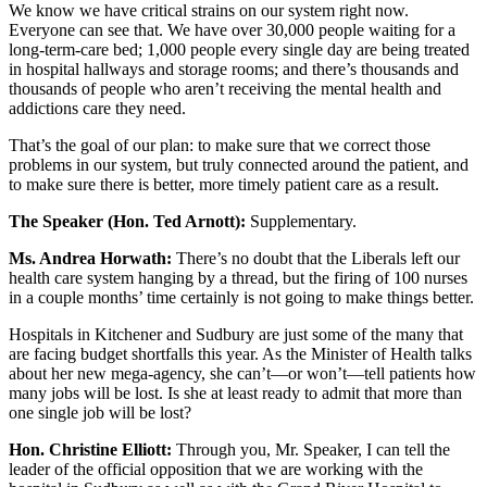
We know we have critical strains on our system right now.
Everyone can see that. We have over 30,000 people waiting for a
long-term-care bed; 1,000 people every single day are being treated
in hospital hallways and storage rooms; and there’s thousands and
thousands of people who aren’t receiving the mental health and
addictions care they need.
That’s the goal of our plan: to make sure that we correct those
problems in our system, but truly connected around the patient, and
to make sure there is better, more timely patient care as a result.
The Speaker (Hon. Ted Arnott):
Supplementary.
Ms. Andrea Horwath:
There’s no doubt that the Liberals left our
health care system hanging by a thread, but the firing of 100 nurses
in a couple months’ time certainly is not going to make things better.
Hospitals in Kitchener and Sudbury are just some of the many that
are facing budget shortfalls this year. As the Minister of Health talks
about her new mega-agency, she can’t—or won’t—tell patients how
many jobs will be lost. Is she at least ready to admit that more than
one single job will be lost?
Hon. Christine Elliott:
Through you, Mr. Speaker, I can tell the
leader of the official opposition that we are working with the