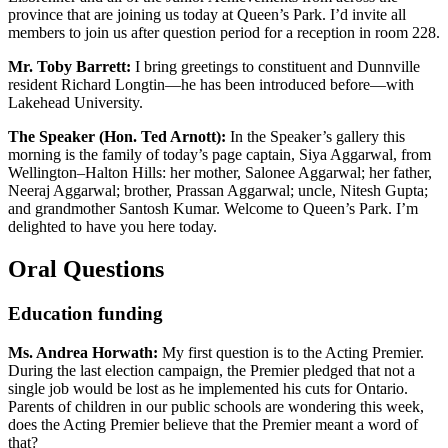
province that are joining us today at Queen’s Park. I’d invite all
members to join us after question period for a reception in room 228.
Mr. Toby Barrett:
I bring greetings to constituent and Dunnville
resident Richard Longtin—he has been introduced before—with
Lakehead University.
The Speaker (Hon. Ted Arnott):
In the Speaker’s gallery this
morning is the family of today’s page captain, Siya Aggarwal, from
Wellington–Halton Hills: her mother, Salonee Aggarwal; her father,
Neeraj Aggarwal; brother, Prassan Aggarwal; uncle, Nitesh Gupta;
and grandmother Santosh Kumar. Welcome to Queen’s Park. I’m
delighted to have you here today.
Oral Questions
Education funding
Ms. Andrea Horwath:
My first question is to the Acting Premier.
During the last election campaign, the Premier pledged that not a
single job would be lost as he implemented his cuts for Ontario.
Parents of children in our public schools are wondering this week,
does the Acting Premier believe that the Premier meant a word of
that?