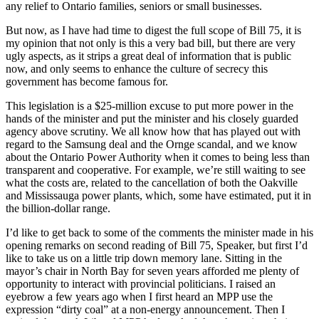
any relief to Ontario families, seniors or small businesses.
But now, as I have had time to digest the full scope of Bill 75, it is
my opinion that not only is this a very bad bill, but there are very
ugly aspects, as it strips a great deal of information that is public
now, and only seems to enhance the culture of secrecy this
government has become famous for.
This legislation is a $25-million excuse to put more power in the
hands of the minister and put the minister and his closely guarded
agency above scrutiny. We all know how that has played out with
regard to the Samsung deal and the Ornge scandal, and we know
about the Ontario Power Authority when it comes to being less than
transparent and cooperative. For example, we’re still waiting to see
what the costs are, related to the cancellation of both the Oakville
and Mississauga power plants, which, some have estimated, put it in
the billion-dollar range.
I’d like to get back to some of the comments the minister made in his
opening remarks on second reading of Bill 75, Speaker, but first I’d
like to take us on a little trip down memory lane. Sitting in the
mayor’s chair in North Bay for seven years afforded me plenty of
opportunity to interact with provincial politicians. I raised an
eyebrow a few years ago when I first heard an MPP use the
expression “dirty coal” at a non-energy announcement. Then I