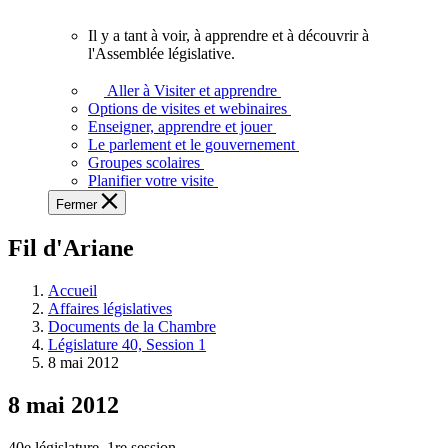
vous.
Il y a tant à voir, à apprendre et à découvrir à
Il
l'Assemblée législative.
y
a
Aller à Visiter et apprendre
tant
Options de visites et webinaires
à
Enseigner, apprendre et jouer
voir,
Le parlement et le gouvernement
à
Groupes scolaires
apprendre
Planifier votre visite
et
Fermer
à
découvrir
Fil d'Ariane
à
l'Assemblée
législative.
Accueil
Affaires législatives
Documents de la Chambre
Législature 40, Session 1
8 mai 2012
8 mai 2012
40e législature, 1re session