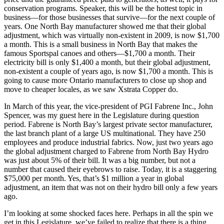
conservation programs. Speaker, this will be the hottest topic in
business—for those businesses that survive—for the next couple of
years. One North Bay manufacturer showed me that their global
adjustment, which was virtually non-existent in 2009, is now $1,700
a month. This is a small business in North Bay that makes the
famous Sportspal canoes and others—$1,700 a month. Their
electricity bill is only $1,400 a month, but their global adjustment,
non-existent a couple of years ago, is now $1,700 a month. This is
going to cause more Ontario manufacturers to close up shop and
move to cheaper locales, as we saw Xstrata Copper do.
In March of this year, the vice-president of PGI Fabrene Inc., John
Spencer, was my guest here in the Legislature during question
period. Fabrene is North Bay’s largest private sector manufacturer,
the last branch plant of a large US multinational. They have 250
employees and produce industrial fabrics. Now, just two years ago
the global adjustment charged to Fabrene from North Bay Hydro
was just about 5% of their bill. It was a big number, but not a
number that caused their eyebrows to raise. Today, it is a staggering
$75,000 per month. Yes, that’s $1 million a year in global
adjustment, an item that was not on their hydro bill only a few years
ago.
I’m looking at some shocked faces here. Perhaps in all the spin we
get in this Legislature, we’ve failed to realize that there is a thing