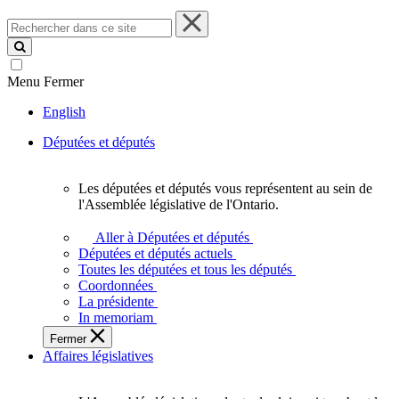
Rechercher
dans
ce
site
Menu
Fermer
English
Députées et députés
Les députées et députés vous représentent au sein de
Les
l'Assemblée législative de l'Ontario.
députées
et
Aller à Députées et députés
députés
Députées et députés actuels
vous
Toutes les députées et tous les députés
représentent
Coordonnées
au
La présidente
sein
In memoriam
de
Fermer
l'Assemblée
Affaires législatives
législative
de
l'Ontario.