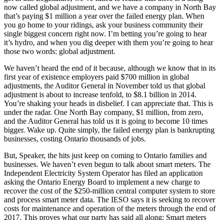
now called global adjustment, and we have a company in North Bay
that’s paying $1 million a year over the failed energy plan. When
you go home to your ridings, ask your business community their
single biggest concern right now. I’m betting you’re going to hear
it’s hydro, and when you dig deeper with them you’re going to hear
those two words: global adjustment.
We haven’t heard the end of it because, although we know that in its
first year of existence employers paid $700 million in global
adjustments, the Auditor General in November told us that global
adjustment is about to increase tenfold, to $8.1 billion in 2014.
You’re shaking your heads in disbelief. I can appreciate that. This is
under the radar. One North Bay company, $1 million, from zero,
and the Auditor General has told us it is going to become 10 times
bigger. Wake up. Quite simply, the failed energy plan is bankrupting
businesses, costing Ontario thousands of jobs.
But, Speaker, the hits just keep on coming to Ontario families and
businesses. We haven’t even begun to talk about smart meters. The
Independent Electricity System Operator has filed an application
asking the Ontario Energy Board to implement a new charge to
recover the cost of the $250-million central computer system to store
and process smart meter data. The IESO says it is seeking to recover
costs for maintenance and operation of the meters through the end of
2017. This proves what our party has said all along: Smart meters