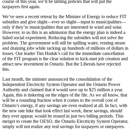
course of this year, we’ll be tabling policies that will put the
taxpayers first again.
We’ve seen a recent retreat by the Minister of Energy to reduce FIT
subsidies and give slight—ever so slight—input to municipalities—
only if they’re municipalities that are interested in wind and solar.
However, to us this is an admission that the energy plan is indeed a
failed social experiment. Reducing the subsidies will not solve the
problem. The government will still be spilling water, venting steam
and draining jobs while racking up hundreds of millions of dollars in
losses. Our leader Tim Hudak’s call for the immediate cancellation
of the FIT program is the clear solution to kick-start job creation and
attract new investment in Ontario. But the Liberals have rejected
this.
Last month, the minister announced the consolidation of the
Independent Electricity System Operator and the Ontario Power
Authority and claimed that it would save up to $25 million a year.
Again, this is tinkering on the edges of the file. As we all know, that
will be a rounding fraction when it comes to the overall cost of
Ontario’s energy, if any savings are even realized at all. In fact, with
the new rate hike that took effect last week, these savings, should
they ever appear, would be erased in just two billing periods. This
merger to create the OESO, the Ontario Electricity System Operator,
simply will not realize any real savings for taxpayers or ratepayers.