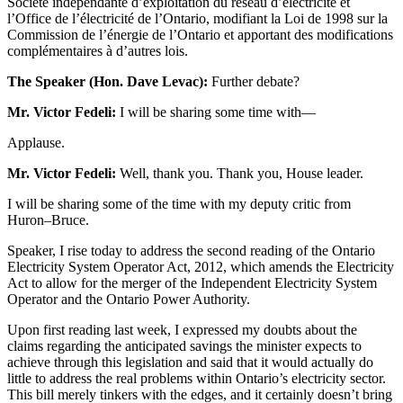
Société indépendante d’exploitation du réseau d’électricité et
l’Office de l’électricité de l’Ontario, modifiant la Loi de 1998 sur la
Commission de l’énergie de l’Ontario et apportant des modifications
complémentaires à d’autres lois.
The Speaker (Hon. Dave Levac):
Further debate?
Mr. Victor Fedeli:
I will be sharing some time with—
Applause.
Mr. Victor Fedeli:
Well, thank you. Thank you, House leader.
I will be sharing some of the time with my deputy critic from
Huron–Bruce.
Speaker, I rise today to address the second reading of the Ontario
Electricity System Operator Act, 2012, which amends the Electricity
Act to allow for the merger of the Independent Electricity System
Operator and the Ontario Power Authority.
Upon first reading last week, I expressed my doubts about the
claims regarding the anticipated savings the minister expects to
achieve through this legislation and said that it would actually do
little to address the real problems within Ontario’s electricity sector.
This bill merely tinkers with the edges, and it certainly doesn’t bring