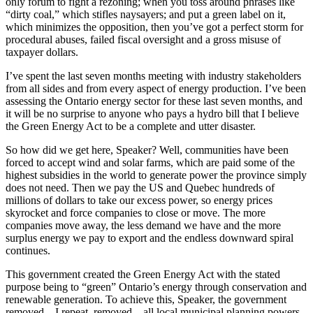
only forum to fight a rezoning; when you toss around phrases like
“dirty coal,” which stifles naysayers; and put a green label on it,
which minimizes the opposition, then you’ve got a perfect storm for
procedural abuses, failed fiscal oversight and a gross misuse of
taxpayer dollars.
I’ve spent the last seven months meeting with industry stakeholders
from all sides and from every aspect of energy production. I’ve been
assessing the Ontario energy sector for these last seven months, and
it will be no surprise to anyone who pays a hydro bill that I believe
the Green Energy Act to be a complete and utter disaster.
So how did we get here, Speaker? Well, communities have been
forced to accept wind and solar farms, which are paid some of the
highest subsidies in the world to generate power the province simply
does not need. Then we pay the US and Quebec hundreds of
millions of dollars to take our excess power, so energy prices
skyrocket and force companies to close or move. The more
companies move away, the less demand we have and the more
surplus energy we pay to export and the endless downward spiral
continues.
This government created the Green Energy Act with the stated
purpose being to “green” Ontario’s energy through conservation and
renewable generation. To achieve this, Speaker, the government
removed—I repeat, removed—all local municipal planning powers