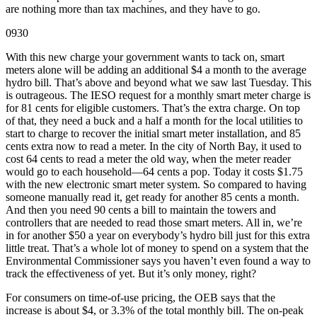
are nothing more than tax machines, and they have to go.
0930
With this new charge your government wants to tack on, smart
meters alone will be adding an additional $4 a month to the average
hydro bill. That’s above and beyond what we saw last Tuesday. This
is outrageous. The IESO request for a monthly smart meter charge is
for 81 cents for eligible customers. That’s the extra charge. On top
of that, they need a buck and a half a month for the local utilities to
start to charge to recover the initial smart meter installation, and 85
cents extra now to read a meter. In the city of North Bay, it used to
cost 64 cents to read a meter the old way, when the meter reader
would go to each household—64 cents a pop. Today it costs $1.75
with the new electronic smart meter system. So compared to having
someone manually read it, get ready for another 85 cents a month.
And then you need 90 cents a bill to maintain the towers and
controllers that are needed to read those smart meters. All in, we’re
in for another $50 a year on everybody’s hydro bill just for this extra
little treat. That’s a whole lot of money to spend on a system that the
Environmental Commissioner says you haven’t even found a way to
track the effectiveness of yet. But it’s only money, right?
For consumers on time-of-use pricing, the OEB says that the
increase is about $4, or 3.3% of the total monthly bill. The on-peak