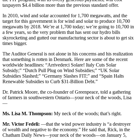
taxpayers $4.4 billion more than the previous standard offer.
In 2010, wind and solar accounted for 1,700 megawatts, and the
target for this government is for wind and solar to produce 10,700
megawatts by 2018. We’re at 1,700 today; we’re going to 10,700 in
a few years, so the very problem that has sent our hydro bills
skyrocketing and gutted our manufacturing sector is about to get six
times bigger.
The Auditor General is not alone in his concerns and his realization
that something is rotten in Denmark. Here are some of the recent
worldwide headlines: “Arrivederci Solare! Italy Cuts Solar
Subsidy;” “Dutch Pull Plug on Wind Subsidies;” “UK Solar
Subsidies Slashed;” “Germany Slashes FIT;” and “Spain Halts
Renewable Subsidies to Curb $31-Billion Debt.”
Dr. Patrick Moore, the co-founder of Greenpeace, told a gathering
of farmers in southwestern Ontario—your neck of the woods, Lisa
—
Ms. Lisa M. Thompson:
My neck of the woods; that’s right.
Mr. Victor Fedeli:
—that the wind power industry is “a destroyer
of wealth and negative to the economy.” He said that, Rick, in the
Chatham Daily News—your neck of the woods—on January 5,