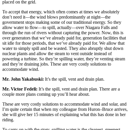
placed on the grid.
To accept that energy, which often comes at times we absolutely
don’t need it—the wind blows predominantly at night—the
government stops making some of our traditional energy. So they
allow water to flow—to spill, actually—over Niagara Falls and
through the run of rivers without capturing the power. Now, this is
over generators that we’ve already paid for, generation facilities that
sit idle for those periods, that we’ve already paid for. We allow that
water to simply spill and be wasted. They also abruptly shut down
nuclear plants and allow the steam to vent outside instead of
powering a turbine. So they’re spilling water, they’re venting steam
and they’re draining jobs. These are very costly solutions to
accommodate wind.
Mr. John Yakabuski:
It’s the spill, vent and drain plan.
Mr. Victor Fedeli:
It’s the spill, vent and drain plan. There are a
couple more plans coming up you’ll hear about.
These are very costly solutions to accommodate wind and solar, and
I’m quite certain that when my colleague from Huron–Bruce arrives,
she will give her 15 minutes of explaining what this has done in her
riding.
To carry on with the story, spilling water is the cleanest, greenest,