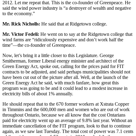
2012. Let me repeat that. This is the co-founder of Greenpeace. He
said the wind power industry is “a destroyer of wealth and negative
to the economy.”
Mr. Rick Nicholls:
He said that at Ridgetown college.
Mr. Victor Fedeli:
He went on to say at the Ridgetown college that
wind farms are “ridiculously expensive and don’t work half the
time”—the co-founder of Greenpeace.
Now, let’s bring it a little closer to this Legislature. George
Smitherman, former Liberal energy minister and architect of the
Green Energy Act, spoke out, calling for the prices paid for FIT
contracts to be adjusted, and said perhaps municipalities should not
have been cut out of the picture after all. Well, at the launch of the
Green Energy Act he said, with much fanfare, how great this
program was going to be and it could lead to a modest increase in
electricity bills of about 1% annually.
He should repeat that to the 670 former workers at Xstrata Copper
in Timmins and the 600,000 men and women who are out of work
throughout Ontario, because we all know that the cost Ontarians
paid for electricity went up an average of 9.8% last year. Without an
immediate cancellation of the FIT program, look to that to continue
again, as we saw last Tuesday. The total cost of power was 7.1 cents