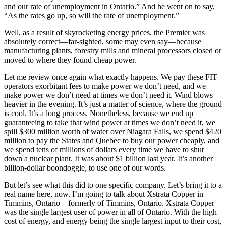
and our rate of unemployment in Ontario.” And he went on to say,
“As the rates go up, so will the rate of unemployment.”
Well, as a result of skyrocketing energy prices, the Premier was
absolutely correct—far-sighted, some may even say—because
manufacturing plants, forestry mills and mineral processors closed or
moved to where they found cheap power.
Let me review once again what exactly happens. We pay these FIT
operators exorbitant fees to make power we don’t need, and we
make power we don’t need at times we don’t need it. Wind blows
heavier in the evening. It’s just a matter of science, where the ground
is cool. It’s a long process. Nonetheless, because we end up
guaranteeing to take that wind power at times we don’t need it, we
spill $300 million worth of water over Niagara Falls, we spend $420
million to pay the States and Quebec to buy our power cheaply, and
we spend tens of millions of dollars every time we have to shut
down a nuclear plant. It was about $1 billion last year. It’s another
billion-dollar boondoggle, to use one of our words.
But let’s see what this did to one specific company. Let’s bring it to a
real name here, now. I’m going to talk about Xstrata Copper in
Timmins, Ontario—formerly of Timmins, Ontario. Xstrata Copper
was the single largest user of power in all of Ontario. With the high
cost of energy, and energy being the single largest input to their cost,