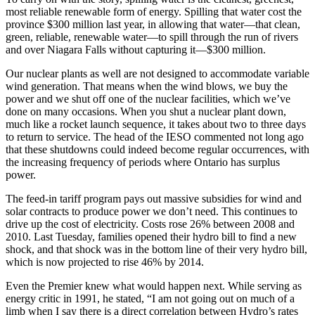
most reliable renewable form of energy. Spilling that water cost the
province $300 million last year, in allowing that water—that clean,
green, reliable, renewable water—to spill through the run of rivers
and over Niagara Falls without capturing it—$300 million.
Our nuclear plants as well are not designed to accommodate variable
wind generation. That means when the wind blows, we buy the
power and we shut off one of the nuclear facilities, which we’ve
done on many occasions. When you shut a nuclear plant down,
much like a rocket launch sequence, it takes about two to three days
to return to service. The head of the IESO commented not long ago
that these shutdowns could indeed become regular occurrences, with
the increasing frequency of periods where Ontario has surplus
power.
The feed-in tariff program pays out massive subsidies for wind and
solar contracts to produce power we don’t need. This continues to
drive up the cost of electricity. Costs rose 26% between 2008 and
2010. Last Tuesday, families opened their hydro bill to find a new
shock, and that shock was in the bottom line of their very hydro bill,
which is now projected to rise 46% by 2014.
Even the Premier knew what would happen next. While serving as
energy critic in 1991, he stated, “I am not going out on much of a
limb when I say there is a direct correlation between Hydro’s rates