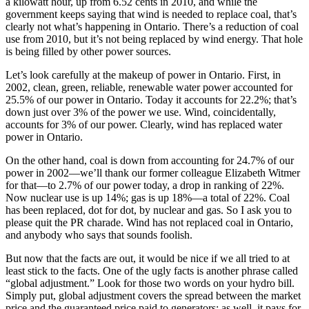
a kilowatt hour, up from 6.52 cents in 2010, and while the
government keeps saying that wind is needed to replace coal, that’s
clearly not what’s happening in Ontario. There’s a reduction of coal
use from 2010, but it’s not being replaced by wind energy. That hole
is being filled by other power sources.
Let’s look carefully at the makeup of power in Ontario. First, in
2002, clean, green, reliable, renewable water power accounted for
25.5% of our power in Ontario. Today it accounts for 22.2%; that’s
down just over 3% of the power we use. Wind, coincidentally,
accounts for 3% of our power. Clearly, wind has replaced water
power in Ontario.
On the other hand, coal is down from accounting for 24.7% of our
power in 2002—we’ll thank our former colleague Elizabeth Witmer
for that—to 2.7% of our power today, a drop in ranking of 22%.
Now nuclear use is up 14%; gas is up 18%—a total of 22%. Coal
has been replaced, dot for dot, by nuclear and gas. So I ask you to
please quit the PR charade. Wind has not replaced coal in Ontario,
and anybody who says that sounds foolish.
But now that the facts are out, it would be nice if we all tried to at
least stick to the facts. One of the ugly facts is another phrase called
“global adjustment.” Look for those two words on your hydro bill.
Simply put, global adjustment covers the spread between the market
price and the guaranteed price paid to generators; as well, it pays for