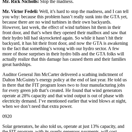
Mr. Rick Nicholls:
Stop the madness.
Mr. Victor Fedeli:
Well, it’s hard to stop the madness, and I can tell
you why: because this problem hasn’t really sunk into the GTA yet,
because there are no wind turbines in their own backyards.
However, last week, the effect of wind turbines hit them in their
front door, and that’s when they opened their mailbox and saw that
their hydro bill had skyrocketed again. So while it hasn’t hit their
backyard, it has hit their front door, and now the GTA is awakening
to the fact that something’s wrong with our hydro sector. A few
more of those surprises in their hydro bills and the GTA folks will
actually realize that this damage has caused them and their families
great hardships.
Auditor General Jim McCarter delivered a scathing indictment of
Dalton McGuinty’s energy policy at the end of last year. He told us
in there that the FIT program loses two to four manufacturing jobs
for every green job that’s created. He found that wind generators
operate at 28% capacity and that wind output is out of phase with
electricity demand. I’ve mentioned earlier that wind blows at night,
when we don’t need that extra power.
0920
Solar generators, he also told us, operate at just 13% capacity, and
the FIT program, with its overly generous payments, will cost