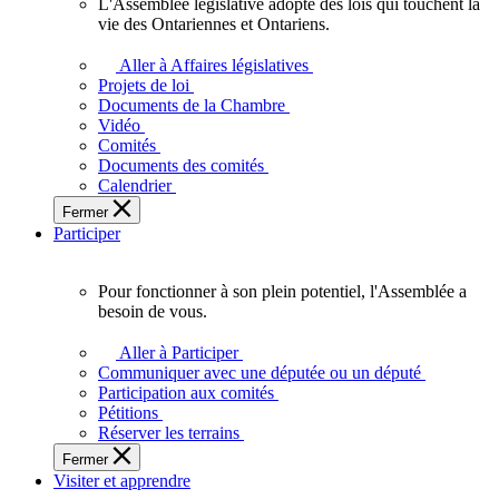
L'Assemblée législative adopte des lois qui touchent la
L'Assemblée
vie des Ontariennes et Ontariens.
législative
adopte
Aller à Affaires législatives
des
Projets de loi
lois
Documents de la Chambre
qui
Vidéo
touchent
Comités
la
Documents des comités
vie
Calendrier
des
Fermer
Ontariennes
Participer
et
Ontariens.
Pour fonctionner à son plein potentiel, l'Assemblée a
Pour
besoin de vous.
fonctionner
à
Aller à Participer
son
Communiquer avec une députée ou un député
plein
Participation aux comités
potentiel,
Pétitions
l'Assemblée
Réserver les terrains
a
Fermer
besoin
Visiter et apprendre
de