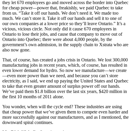
they let 670 employees go and moved across the border into Quebec
for cheap power—power that, freakishly, we paid Quebec to take
from us. “Take it off our hands. We don’t need it. We made too
much. We can’t store it. Take it off our hands and sell it to one of
our own companies at a lower price so they’ll leave Ontario.” It’s a
vicious, vicious circle. Not only did it cause 670 employees in
Ontario to lose their jobs, and cause that company to move out of
Ontario into Quebec; there were about 4,000 people, by the
government’s own admission, in the supply chain to Xstrata who are
also now gone.
That, of course, has created a jobs crisis in Ontario. We lost 300,000
manufacturing jobs in recent years, which, of course, has resulted in
even lower demand for hydro. So now we manufacture—we create
—even more power than we need, and because you can’t store
electricity, as I said, we end up paying the United States and Quebec
to take that even greater amount of surplus power off our hands.
We’ve paid them $1.8 billion over the last six years, $420 million in
the first 10 months of 2011 alone.
You wonder, when will the cycle end? These industries are using
that cheap power that we’ve given them to compete even harder and
more successfully against our manufacturers, and as I mentioned, the
downward spiral continues.