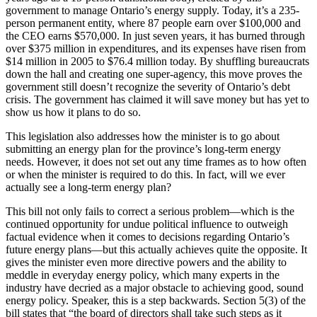
government to manage Ontario’s energy supply. Today, it’s a 235-
person permanent entity, where 87 people earn over $100,000 and
the CEO earns $570,000. In just seven years, it has burned through
over $375 million in expenditures, and its expenses have risen from
$14 million in 2005 to $76.4 million today. By shuffling bureaucrats
down the hall and creating one super-agency, this move proves the
government still doesn’t recognize the severity of Ontario’s debt
crisis. The government has claimed it will save money but has yet to
show us how it plans to do so.
This legislation also addresses how the minister is to go about
submitting an energy plan for the province’s long-term energy
needs. However, it does not set out any time frames as to how often
or when the minister is required to do this. In fact, will we ever
actually see a long-term energy plan?
This bill not only fails to correct a serious problem—which is the
continued opportunity for undue political influence to outweigh
factual evidence when it comes to decisions regarding Ontario’s
future energy plans—but this actually achieves quite the opposite. It
gives the minister even more directive powers and the ability to
meddle in everyday energy policy, which many experts in the
industry have decried as a major obstacle to achieving good, sound
energy policy. Speaker, this is a step backwards. Section 5(3) of the
bill states that “the board of directors shall take such steps as it