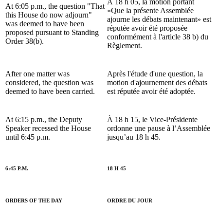
À 18 h 05, la motion portant
At 6:05 p.m., the question "That
«Que la présente Assemblée
this House do now adjourn"
ajourne les débats maintenant» est
was deemed to have been
réputée avoir été proposée
proposed pursuant to Standing
conformément à l'article 38 b) du
Order 38(b).
Règlement.
After one matter was
Après l'étude d'une question, la
considered, the question was
motion d'ajournement des débats
deemed to have been carried.
est réputée avoir été adoptée.
At 6:15 p.m., the Deputy
À 18 h 15, le Vice-Présidente
Speaker recessed the House
ordonne une pause à l’Assemblée
until 6:45 p.m.
jusqu’au 18 h 45.
6:45 P.M.
18 H 45
ORDERS OF THE DAY
ORDRE DU JOUR