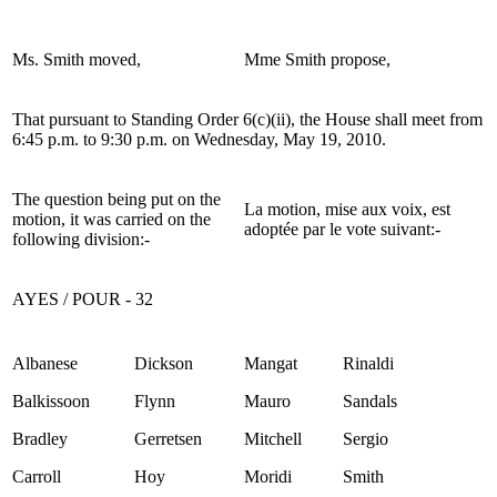
Ms. Smith moved,
Mme Smith propose,
That pursuant to Standing Order 6(c)(ii), the House shall meet from
6:45 p.m. to 9:30 p.m. on Wednesday, May 19, 2010.
The question being put on the
La motion, mise aux voix, est
motion, it was carried on the
adoptée par le vote suivant:-
following division:-
AYES / POUR - 32
Albanese
Dickson
Mangat
Rinaldi
Balkissoon
Flynn
Mauro
Sandals
Bradley
Gerretsen
Mitchell
Sergio
Carroll
Hoy
Moridi
Smith