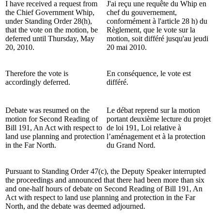
I have received a request from
J'ai reçu une requête du Whip en
the Chief Government Whip,
chef du gouvernement,
under Standing Order 28(h),
conformément à l'article 28 h) du
that the vote on the motion, be
Règlement, que le vote sur la
deferred until Thursday, May
motion, soit différé jusqu'au jeudi
20, 2010.
20 mai 2010.
Therefore the vote is
En conséquence, le vote est
accordingly deferred.
différé.
Debate was resumed on the
Le débat reprend sur la motion
motion for Second
Reading of
portant deuxième lecture du projet
Bill 191, An Act with respect to
de loi 191, Loi relative à
land use planning and protection
l’aménagement et à la protection
in the Far North.
du Grand Nord.
Pursuant to Standing Order 47(c), the Deputy Speaker interrupted
the proceedings and announced that there had been more than six
and one-half hours of debate on Second Reading of Bill 191, An
Act with respect to land use planning and protection in the Far
North, and the debate was deemed adjourned.