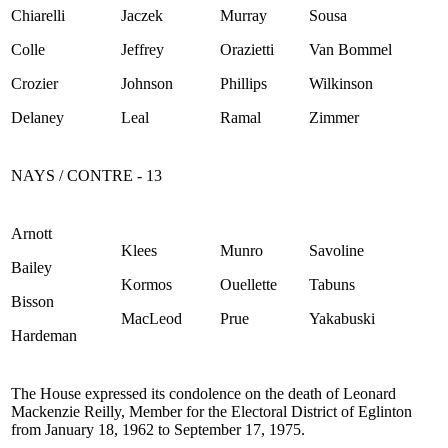
Chiarelli
Jaczek
Murray
Sousa
Colle
Jeffrey
Orazietti
Van Bommel
Crozier
Johnson
Phillips
Wilkinson
Delaney
Leal
Ramal
Zimmer
NAYS / CONTRE - 13
Arnott
Klees
Munro
Savoline
Bailey
Kormos
Ouellette
Tabuns
Bisson
MacLeod
Prue
Yakabuski
Hardeman
The House expressed its condolence on the death of Leonard
Mackenzie Reilly, Member for the Electoral District of Eglinton
from January 18, 1962 to September 17, 1975.