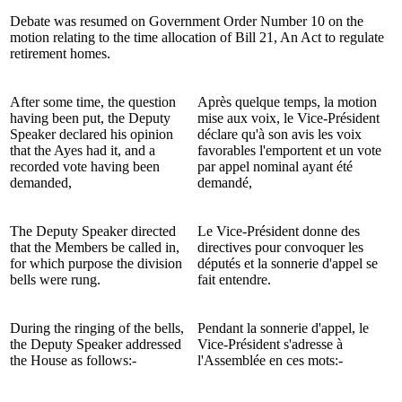
Debate was resumed on Government Order Number 10 on the
motion relating to the time allocation of Bill 21, An Act to regulate
retirement homes.
After some time, the question
Après quelque temps, la motion
having been put, the Deputy
mise aux voix, le Vice-Président
Speaker declared his opinion
déclare qu'à son avis les voix
that the Ayes had it, and a
favorables l'emportent et un vote
recorded vote having been
par appel nominal ayant été
demanded,
demandé,
The Deputy Speaker directed
Le Vice-Président donne des
that the Members be called in,
directives pour convoquer les
for which purpose the division
députés et la sonnerie d'appel se
bells were rung.
fait entendre.
During the ringing of the bells,
Pendant la sonnerie d'appel, le
the Deputy Speaker addressed
Vice-Président s'adresse à
the House as follows:-
l'Assemblée en ces mots:-