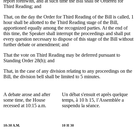
report forthwith, and at such time the Bill shall be Ordered for
Third Reading; and
That, on the day the Order for Third Reading of the Bill is called, 1
hour shall be allotted to the Third Reading stage of the Bill,
apportioned equally among the recognized parties. At the end of
this time, the Speaker shall interrupt the proceedings and shall put
every question necessary to dispose of this stage of the Bill without
further debate or amendment; and
That the vote on Third Reading may be deferred pursuant to
Standing Order 28(h); and
That, in the case of any division relating to any proceedings on the
Bill, the division bell shall be limited to 5 minutes.
A debate arose and after
Un débat s'ensuit et après quelque
some time, the House
temps, à 10 h 15, l’Assemblée a
recessed at 10:15 a.m.
suspendu la séance.
10:30 A.M.
10 H 30