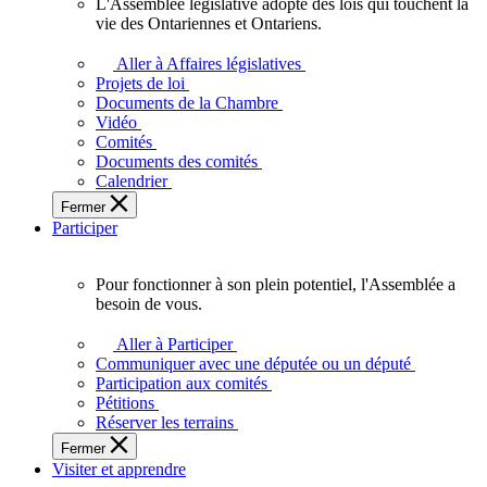
L'Assemblée législative adopte des lois qui touchent la
L'Assemblée
vie des Ontariennes et Ontariens.
législative
adopte
Aller à Affaires législatives
des
Projets de loi
lois
Documents de la Chambre
qui
Vidéo
touchent
Comités
la
Documents des comités
vie
Calendrier
des
Fermer
Ontariennes
Participer
et
Ontariens.
Pour fonctionner à son plein potentiel, l'Assemblée a
Pour
besoin de vous.
fonctionner
à
Aller à Participer
son
Communiquer avec une députée ou un député
plein
Participation aux comités
potentiel,
Pétitions
l'Assemblée
Réserver les terrains
a
Fermer
besoin
Visiter et apprendre
de