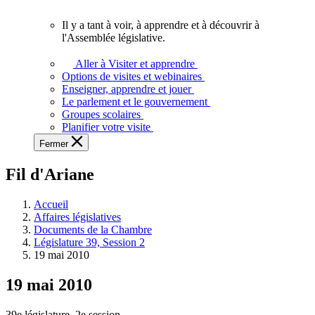
vous.
Il y a tant à voir, à apprendre et à découvrir à
Il
l'Assemblée législative.
y
a
Aller à Visiter et apprendre
tant
Options de visites et webinaires
à
Enseigner, apprendre et jouer
voir,
Le parlement et le gouvernement
à
Groupes scolaires
apprendre
Planifier votre visite
et
Fermer
à
découvrir
Fil d'Ariane
à
l'Assemblée
législative.
Accueil
Affaires législatives
Documents de la Chambre
Législature 39, Session 2
19 mai 2010
19 mai 2010
39e législature, 2e session