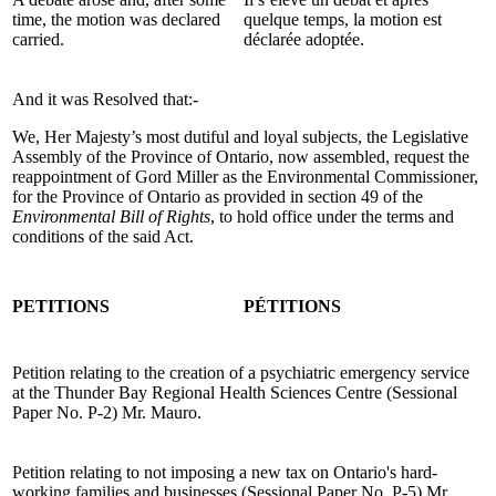
time, the motion was declared
quelque temps, la motion est
carried.
déclarée adoptée.
And it was Resolved that:-
We, Her Majesty’s most dutiful and loyal subjects, the Legislative
Assembly of the Province of Ontario, now assembled, request the
reappointment of Gord Miller as the Environmental Commissioner,
for the Province of Ontario as provided in section 49 of the
Environmental Bill of Rights
, to hold office under the terms and
conditions of the said Act.
PETITIONS
PÉTITIONS
Petition relating to the creation of a psychiatric emergency service
at the Thunder Bay Regional Health Sciences Centre (Sessional
Paper No. P-2) Mr. Mauro.
Petition relating to not imposing a new tax on Ontario's hard-
working families and businesses (Sessional Paper No. P-5) Mr.