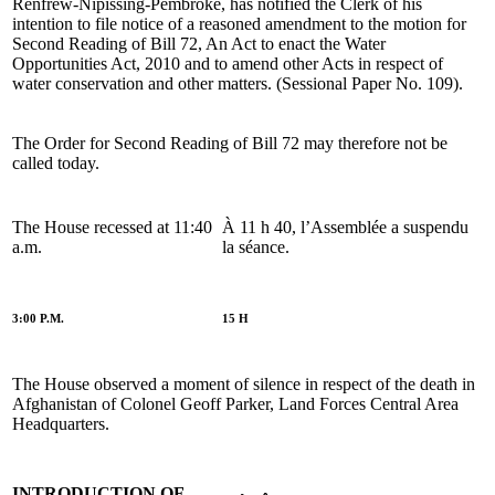
Renfrew-Nipissing-Pembroke, has notified the Clerk of his
intention to file notice of a reasoned amendment to the motion for
Second Reading of Bill 72, An Act to enact the Water
Opportunities Act, 2010 and to amend other Acts in respect of
water conservation and other matters. (Sessional Paper No. 109).
The Order for Second Reading of Bill 72 may therefore not be
called today.
The House recessed at 11:40
À 11 h 40, l’Assemblée a suspendu
a.m.
la séance.
3:00 P.M.
15 H
The House observed a moment of silence in respect of the death in
Afghanistan of Colonel Geoff Parker, Land Forces Central Area
Headquarters.
INTRODUCTION OF