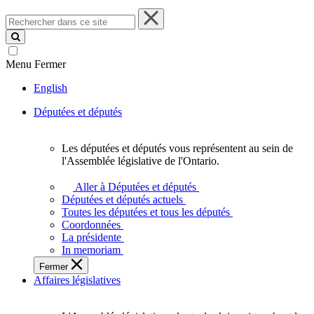
Rechercher
dans
ce
site
Menu
Fermer
English
Députées et députés
Les députées et députés vous représentent au sein de
Les
l'Assemblée législative de l'Ontario.
députées
et
Aller à Députées et députés
députés
Députées et députés actuels
vous
Toutes les députées et tous les députés
représentent
Coordonnées
au
La présidente
sein
In memoriam
de
Fermer
l'Assemblée
Affaires législatives
législative
de
l'Ontario.