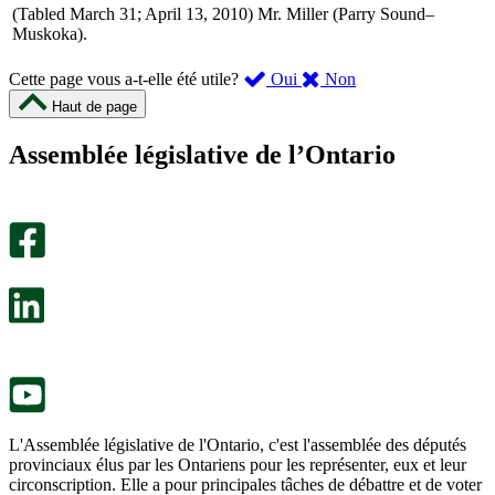
(Tabled March 31; April 13, 2010) Mr. Miller (Parry Sound–
Muskoka).
,
,
Cette page vous a-t-elle été utile?
Oui
Non
cette
cette
Haut de page
page
page
m’a
ne
Assemblée législative de l’Ontario
été
m’a
utile.
pas
Un
été
sondage
utile.
facultatif
Un
s’ouvre
sondage
dans
facultatif
un
s’ouvre
nouvel
dans
onglet.
un
nouvel
onglet.
L'Assemblée législative de l'Ontario, c'est l'assemblée des députés
provinciaux élus par les Ontariens pour les représenter, eux et leur
circonscription. Elle a pour principales tâches de débattre et de voter