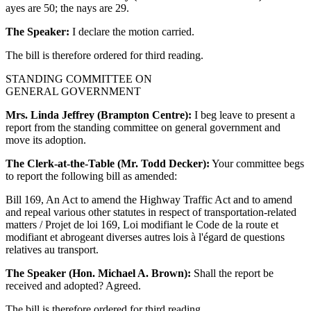
ayes are 50; the nays are 29.
The Speaker:
I declare the motion carried.
The bill is therefore ordered for third reading.
STANDING COMMITTEE ON
GENERAL GOVERNMENT
Mrs. Linda Jeffrey (Brampton Centre):
I beg leave to present a
report from the standing committee on general government and
move its adoption.
The Clerk-at-the-Table (Mr. Todd Decker):
Your committee begs
to report the following bill as amended:
Bill 169, An Act to amend the Highway Traffic Act and to amend
and repeal various other statutes in respect of transportation-related
matters / Projet de loi 169, Loi modifiant le Code de la route et
modifiant et abrogeant diverses autres lois à l'égard de questions
relatives au transport.
The Speaker (Hon. Michael A. Brown):
Shall the report be
received and adopted? Agreed.
The bill is therefore ordered for third reading.