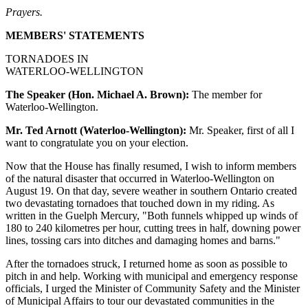
Prayers.
MEMBERS' STATEMENTS
TORNADOES IN
WATERLOO-WELLINGTON
The Speaker (Hon. Michael A. Brown):
The member for
Waterloo-Wellington.
Mr. Ted Arnott (Waterloo-Wellington):
Mr. Speaker, first of all I
want to congratulate you on your election.
Now that the House has finally resumed, I wish to inform members
of the natural disaster that occurred in Waterloo-Wellington on
August 19. On that day, severe weather in southern Ontario created
two devastating tornadoes that touched down in my riding. As
written in the Guelph Mercury, "Both funnels whipped up winds of
180 to 240 kilometres per hour, cutting trees in half, downing power
lines, tossing cars into ditches and damaging homes and barns."
After the tornadoes struck, I returned home as soon as possible to
pitch in and help. Working with municipal and emergency response
officials, I urged the Minister of Community Safety and the Minister
of Municipal Affairs to tour our devastated communities in the