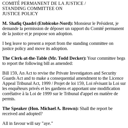
COMITÉ PERMANENT DE LA JUSTICE /
STANDING COMMITTEE ON
JUSTICE POLICY
M. Shafiq Qaadri (Etobicoke-Nord):
Monsieur le Président, je
demande la permission de déposer un rapport du Comité permanent
de la justice et je propose son adoption.
I beg leave to present a report from the standing committee on
justice policy and move its adoption.
The Clerk-at-the-Table (Mr. Todd Decker):
Your committee begs
to report the following bill as amended:
Bill 159, An Act to revise the Private Investigators and Security
Guards Act and to make a consequential amendment to the Licence
Appeal Tribunal Act, 1999 / Projet de loi 159, Loi révisant la Loi sur
les enquêteurs privés et les gardiens et apportant une modification
corrélative à la Loi de 1999 sur le Tribunal d'appel en matière de
permis.
The Speaker (Hon. Michael A. Brown):
Shall the report be
received and adopted?
All in favour will say "aye."