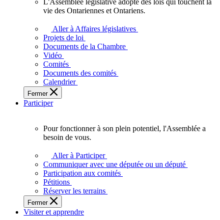
L'Assemblée législative adopte des lois qui touchent la
L'Assemblée
vie des Ontariennes et Ontariens.
législative
adopte
Aller à Affaires législatives
des
Projets de loi
lois
Documents de la Chambre
qui
Vidéo
touchent
Comités
la
Documents des comités
vie
Calendrier
des
Fermer
Ontariennes
Participer
et
Ontariens.
Pour fonctionner à son plein potentiel, l'Assemblée a
Pour
besoin de vous.
fonctionner
à
Aller à Participer
son
Communiquer avec une députée ou un député
plein
Participation aux comités
potentiel,
Pétitions
l'Assemblée
Réserver les terrains
a
Fermer
besoin
Visiter et apprendre
de