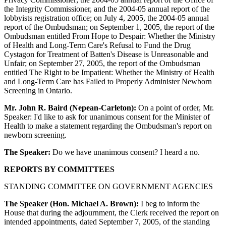
the Integrity Commissioner, and the 2004-05 annual report of the
lobbyists registration office; on July 4, 2005, the 2004-05 annual
report of the Ombudsman; on September 1, 2005, the report of the
Ombudsman entitled From Hope to Despair: Whether the Ministry
of Health and Long-Term Care's Refusal to Fund the Drug
Cystagon for Treatment of Batten's Disease is Unreasonable and
Unfair; on September 27, 2005, the report of the Ombudsman
entitled The Right to be Impatient: Whether the Ministry of Health
and Long-Term Care has Failed to Properly Administer Newborn
Screening in Ontario.
Mr. John R. Baird (Nepean-Carleton):
On a point of order, Mr.
Speaker: I'd like to ask for unanimous consent for the Minister of
Health to make a statement regarding the Ombudsman's report on
newborn screening.
The Speaker:
Do we have unanimous consent? I heard a no.
REPORTS BY COMMITTEES
STANDING COMMITTEE ON GOVERNMENT AGENCIES
The Speaker (Hon. Michael A. Brown):
I beg to inform the
House that during the adjournment, the Clerk received the report on
intended appointments, dated September 7, 2005, of the standing