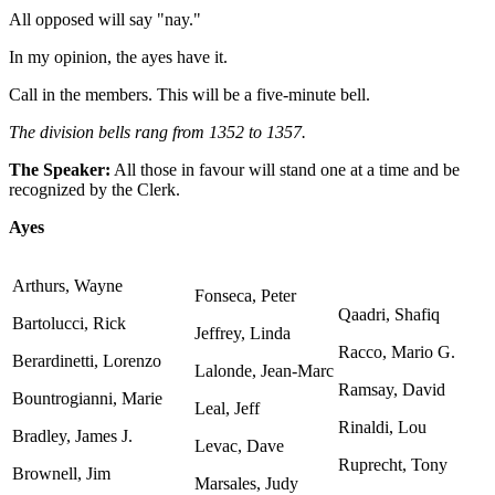
All opposed will say "nay."
In my opinion, the ayes have it.
Call in the members. This will be a five-minute bell.
The division bells rang from 1352 to 1357.
The Speaker:
All those in favour will stand one at a time and be
recognized by the Clerk.
Ayes
Arthurs, Wayne
Fonseca, Peter
Qaadri, Shafiq
Bartolucci, Rick
Jeffrey, Linda
Racco, Mario G.
Berardinetti, Lorenzo
Lalonde, Jean-Marc
Ramsay, David
Bountrogianni, Marie
Leal, Jeff
Rinaldi, Lou
Bradley, James J.
Levac, Dave
Ruprecht, Tony
Brownell, Jim
Marsales, Judy