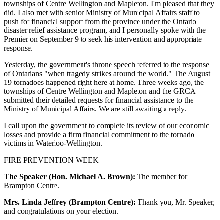
townships of Centre Wellington and Mapleton. I'm pleased that they
did. I also met with senior Ministry of Municipal Affairs staff to
push for financial support from the province under the Ontario
disaster relief assistance program, and I personally spoke with the
Premier on September 9 to seek his intervention and appropriate
response.
Yesterday, the government's throne speech referred to the response
of Ontarians "when tragedy strikes around the world." The August
19 tornadoes happened right here at home. Three weeks ago, the
townships of Centre Wellington and Mapleton and the GRCA
submitted their detailed requests for financial assistance to the
Ministry of Municipal Affairs. We are still awaiting a reply.
I call upon the government to complete its review of our economic
losses and provide a firm financial commitment to the tornado
victims in Waterloo-Wellington.
FIRE PREVENTION WEEK
The Speaker (Hon. Michael A. Brown):
The member for
Brampton Centre.
Mrs. Linda Jeffrey (Brampton Centre):
Thank you, Mr. Speaker,
and congratulations on your election.