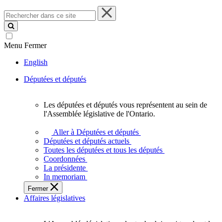
Rechercher
dans
ce
site
Menu
Fermer
English
Députées et députés
Les députées et députés vous représentent au sein de
Les
l'Assemblée législative de l'Ontario.
députées
et
Aller à Députées et députés
députés
Députées et députés actuels
vous
Toutes les députées et tous les députés
représentent
Coordonnées
au
La présidente
sein
In memoriam
de
Fermer
l'Assemblée
Affaires législatives
législative
de
l'Ontario.