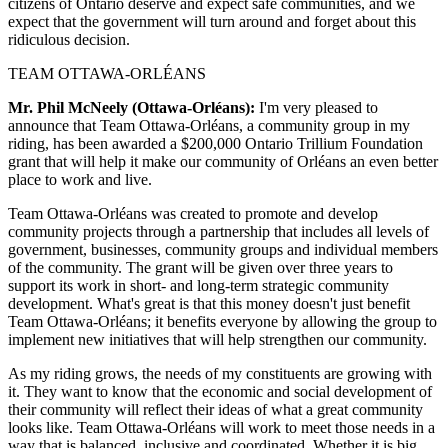
citizens of Ontario deserve and expect safe communities, and we
expect that the government will turn around and forget about this
ridiculous decision.
TEAM OTTAWA-ORLÉANS
Mr. Phil McNeely (Ottawa-Orléans):
I'm very pleased to
announce that Team Ottawa-Orléans, a community group in my
riding, has been awarded a $200,000 Ontario Trillium Foundation
grant that will help it make our community of Orléans an even better
place to work and live.
Team Ottawa-Orléans was created to promote and develop
community projects through a partnership that includes all levels of
government, businesses, community groups and individual members
of the community. The grant will be given over three years to
support its work in short- and long-term strategic community
development. What's great is that this money doesn't just benefit
Team Ottawa-Orléans; it benefits everyone by allowing the group to
implement new initiatives that will help strengthen our community.
As my riding grows, the needs of my constituents are growing with
it. They want to know that the economic and social development of
their community will reflect their ideas of what a great community
looks like. Team Ottawa-Orléans will work to meet those needs in a
way that is balanced, inclusive and coordinated. Whether it is big