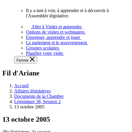
vous.
Il y a tant à voir, à apprendre et à découvrir à
Il
l'Assemblée législative.
y
a
Aller à Visiter et apprendre
tant
Options de visites et webinaires
à
Enseigner, apprendre et jouer
voir,
Le parlement et le gouvernement
à
Groupes scolaires
apprendre
Planifier votre visite
et
Fermer
à
découvrir
Fil d'Ariane
à
l'Assemblée
législative.
Accueil
Affaires législatives
Documents de la Chambre
Législature 38, Session 2
13 octobre 2005
13 octobre 2005
38e législature, 2e session