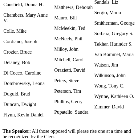
Sandals, Liz
Cansfield, Donna H.
Matthews, Deborah
Sergio, Mario
Chambers, Mary Anne
Mauro, Bill
V.
Smitherman, George
McMeekin, Ted
Colle, Mike
Sorbara, Gregory S.
McNeely, Phil
Cordiano, Joseph
Takhar, Harinder S.
Milloy, John
Crozier, Bruce
Van Bommel, Maria
Mitchell, Carol
Delaney, Bob
Watson, Jim
Orazietti, David
Di Cocco, Caroline
Wilkinson, John
Peters, Steve
Dombrowsky, Leona
Wong, Tony C.
Peterson, Tim
Duguid, Brad
Wynne, Kathleen O.
Phillips, Gerry
Duncan, Dwight
Zimmer, David
Pupatello, Sandra
Flynn, Kevin Daniel
The Speaker:
All those opposed will please rise one at a time and
be recognized by the Clerk.