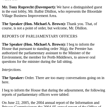
Mr. Tony Ruprecht (Davenport):
We have a distinguished guest
in the east lobby, Mr. Balbir Dhillon, who represents the Bloordale
Village Business Improvement Area.
The Speaker (Hon. Michael A. Brown):
Thank you. That, of
course, is not a point of order, but welcome, Mr. Dhillon.
REPORTS OF PARLIAMENTARY OFFICERS
The Speaker (Hon. Michael A. Brown):
I beg to inform the
House that pursuant to standing order 36(g), the Premier has
authorized the parliamentary assistant to the Minister of the
Environment, the member for Perth-Middlesex, to answer oral
questions for the minister during the fall sitting.
Interjections.
The Speaker:
Order. There are too many conversations going on in
here.
I beg to inform the House that during the adjournment, the following
reports of parliamentary officers were tabled:
On June 22, 2005, the 2004 annual report of the Information and
Privacy Commissioner; the 2004-05 annual report of the Office of