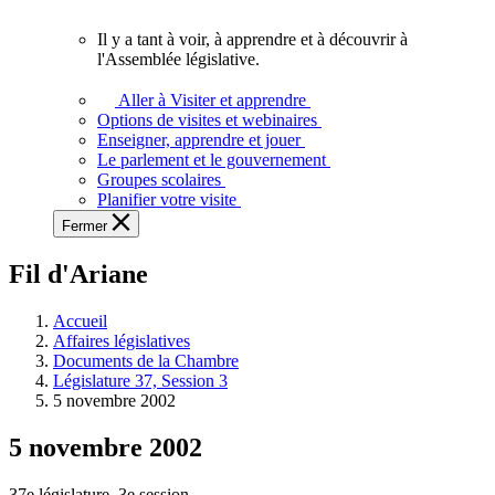
vous.
Il y a tant à voir, à apprendre et à découvrir à
Il
l'Assemblée législative.
y
a
Aller à Visiter et apprendre
tant
Options de visites et webinaires
à
Enseigner, apprendre et jouer
voir,
Le parlement et le gouvernement
à
Groupes scolaires
apprendre
Planifier votre visite
et
Fermer
à
découvrir
Fil d'Ariane
à
l'Assemblée
législative.
Accueil
Affaires législatives
Documents de la Chambre
Législature 37, Session 3
5 novembre 2002
5 novembre 2002
37e législature, 3e session