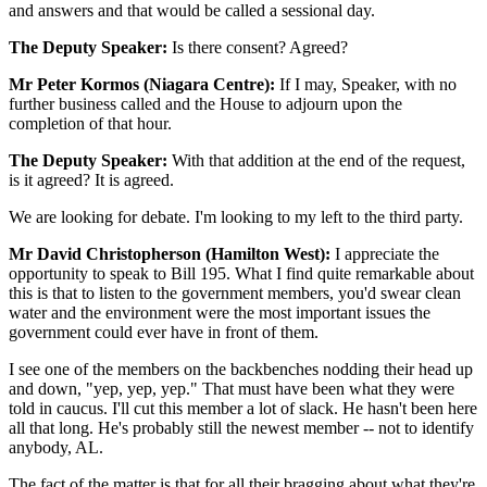
and answers and that would be called a sessional day.
The Deputy Speaker:
Is there consent? Agreed?
Mr Peter Kormos (Niagara Centre):
If I may, Speaker, with no
further business called and the House to adjourn upon the
completion of that hour.
The Deputy Speaker:
With that addition at the end of the request,
is it agreed? It is agreed.
We are looking for debate. I'm looking to my left to the third party.
Mr David Christopherson (Hamilton West):
I appreciate the
opportunity to speak to Bill 195. What I find quite remarkable about
this is that to listen to the government members, you'd swear clean
water and the environment were the most important issues the
government could ever have in front of them.
I see one of the members on the backbenches nodding their head up
and down, "yep, yep, yep." That must have been what they were
told in caucus. I'll cut this member a lot of slack. He hasn't been here
all that long. He's probably still the newest member -- not to identify
anybody, AL.
The fact of the matter is that for all their bragging about what they're