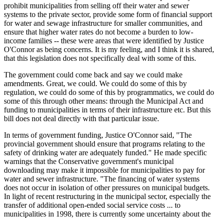
prohibit municipalities from selling off their water and sewer
systems to the private sector, provide some form of financial support
for water and sewage infrastructure for smaller communities, and
ensure that higher water rates do not become a burden to low-
income families -- these were areas that were identified by Justice
O'Connor as being concerns. It is my feeling, and I think it is shared,
that this legislation does not specifically deal with some of this.
The government could come back and say we could make
amendments. Great, we could. We could do some of this by
regulation, we could do some of this by programmatics, we could do
some of this through other means: through the Municipal Act and
funding to municipalities in terms of their infrastructure etc. But this
bill does not deal directly with that particular issue.
In terms of government funding, Justice O'Connor said, "The
provincial government should ensure that programs relating to the
safety of drinking water are adequately funded." He made specific
warnings that the Conservative government's municipal
downloading may make it impossible for municipalities to pay for
water and sewer infrastructure. "The financing of water systems
does not occur in isolation of other pressures on municipal budgets.
In light of recent restructuring in the municipal sector, especially the
transfer of additional open-ended social service costs ... to
municipalities in 1998, there is currently some uncertainty about the