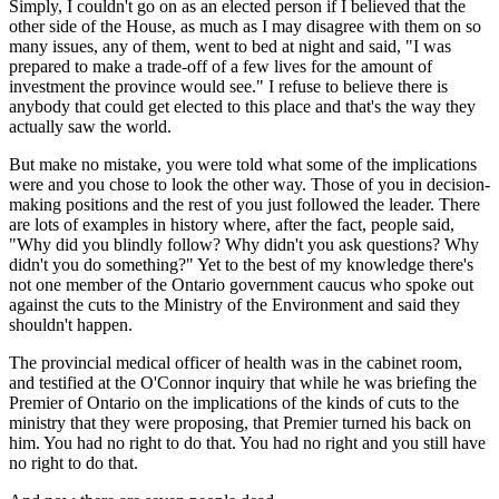
Simply, I couldn't go on as an elected person if I believed that the
other side of the House, as much as I may disagree with them on so
many issues, any of them, went to bed at night and said, "I was
prepared to make a trade-off of a few lives for the amount of
investment the province would see." I refuse to believe there is
anybody that could get elected to this place and that's the way they
actually saw the world.
But make no mistake, you were told what some of the implications
were and you chose to look the other way. Those of you in decision-
making positions and the rest of you just followed the leader. There
are lots of examples in history where, after the fact, people said,
"Why did you blindly follow? Why didn't you ask questions? Why
didn't you do something?" Yet to the best of my knowledge there's
not one member of the Ontario government caucus who spoke out
against the cuts to the Ministry of the Environment and said they
shouldn't happen.
The provincial medical officer of health was in the cabinet room,
and testified at the O'Connor inquiry that while he was briefing the
Premier of Ontario on the implications of the kinds of cuts to the
ministry that they were proposing, that Premier turned his back on
him. You had no right to do that. You had no right and you still have
no right to do that.