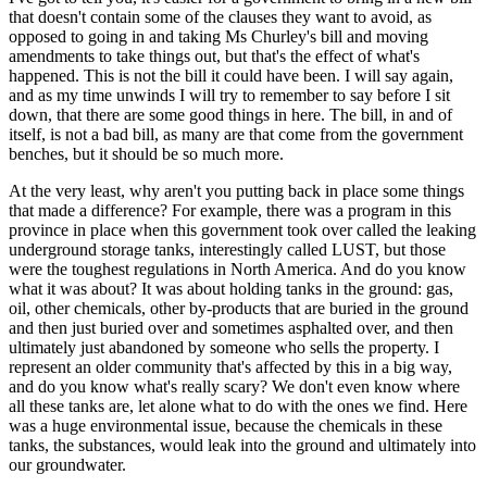
that doesn't contain some of the clauses they want to avoid, as
opposed to going in and taking Ms Churley's bill and moving
amendments to take things out, but that's the effect of what's
happened. This is not the bill it could have been. I will say again,
and as my time unwinds I will try to remember to say before I sit
down, that there are some good things in here. The bill, in and of
itself, is not a bad bill, as many are that come from the government
benches, but it should be so much more.
At the very least, why aren't you putting back in place some things
that made a difference? For example, there was a program in this
province in place when this government took over called the leaking
underground storage tanks, interestingly called LUST, but those
were the toughest regulations in North America. And do you know
what it was about? It was about holding tanks in the ground: gas,
oil, other chemicals, other by-products that are buried in the ground
and then just buried over and sometimes asphalted over, and then
ultimately just abandoned by someone who sells the property. I
represent an older community that's affected by this in a big way,
and do you know what's really scary? We don't even know where
all these tanks are, let alone what to do with the ones we find. Here
was a huge environmental issue, because the chemicals in these
tanks, the substances, would leak into the ground and ultimately into
our groundwater.