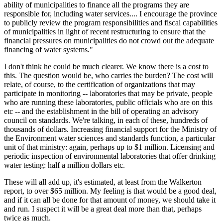
ability of municipalities to finance all the programs they are
responsible for, including water services.... I encourage the province
to publicly review the program responsibilities and fiscal capabilities
of municipalities in light of recent restructuring to ensure that the
financial pressures on municipalities do not crowd out the adequate
financing of water systems."
I don't think he could be much clearer. We know there is a cost to
this. The question would be, who carries the burden? The cost will
relate, of course, to the certification of organizations that may
participate in monitoring -- laboratories that may be private, people
who are running these laboratories, public officials who are on this
etc -- and the establishment in the bill of operating an advisory
council on standards. We're talking, in each of these, hundreds of
thousands of dollars. Increasing financial support for the Ministry of
the Environment water sciences and standards function, a particular
unit of that ministry: again, perhaps up to $1 million. Licensing and
periodic inspection of environmental laboratories that offer drinking
water testing: half a million dollars etc.
These will all add up, it's estimated, at least from the Walkerton
report, to over $65 million. My feeling is that would be a good deal,
and if it can all be done for that amount of money, we should take it
and run. I suspect it will be a great deal more than that, perhaps
twice as much.