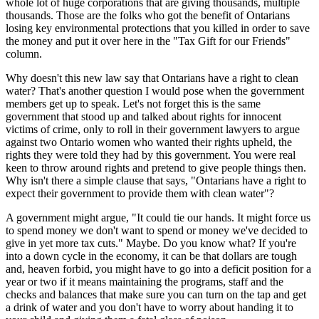
whole lot of huge corporations that are giving thousands, multiple
thousands. Those are the folks who got the benefit of Ontarians
losing key environmental protections that you killed in order to save
the money and put it over here in the "Tax Gift for our Friends"
column.
Why doesn't this new law say that Ontarians have a right to clean
water? That's another question I would pose when the government
members get up to speak. Let's not forget this is the same
government that stood up and talked about rights for innocent
victims of crime, only to roll in their government lawyers to argue
against two Ontario women who wanted their rights upheld, the
rights they were told they had by this government. You were real
keen to throw around rights and pretend to give people things then.
Why isn't there a simple clause that says, "Ontarians have a right to
expect their government to provide them with clean water"?
A government might argue, "It could tie our hands. It might force us
to spend money we don't want to spend or money we've decided to
give in yet more tax cuts." Maybe. Do you know what? If you're
into a down cycle in the economy, it can be that dollars are tough
and, heaven forbid, you might have to go into a deficit position for a
year or two if it means maintaining the programs, staff and the
checks and balances that make sure you can turn on the tap and get
a drink of water and you don't have to worry about handing it to