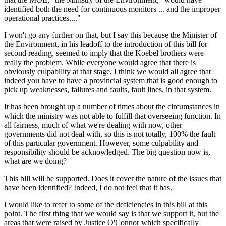
identified both the need for continuous monitors ... and the improper
operational practices...."
I won't go any further on that, but I say this because the Minister of
the Environment, in his leadoff to the introduction of this bill for
second reading, seemed to imply that the Koebel brothers were
really the problem. While everyone would agree that there is
obviously culpability at that stage, I think we would all agree that
indeed you have to have a provincial system that is good enough to
pick up weaknesses, failures and faults, fault lines, in that system.
It has been brought up a number of times about the circumstances in
which the ministry was not able to fulfill that overseeing function. In
all fairness, much of what we're dealing with now, other
governments did not deal with, so this is not totally, 100% the fault
of this particular government. However, some culpability and
responsibility should be acknowledged. The big question now is,
what are we doing?
This bill will be supported. Does it cover the nature of the issues that
have been identified? Indeed, I do not feel that it has.
I would like to refer to some of the deficiencies in this bill at this
point. The first thing that we would say is that we support it, but the
areas that were raised by Justice O'Connor which specifically