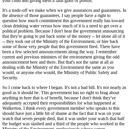
your child and giving them a fatal glass of poison.
It's a trade-off we make when we give assurances and guarantees. In
the absence of those guarantees, I say people have a right to
question how much commitment this government really has toward
clean drinking water versus how much of it is a need to get over a
political problem. Because I don't hear the government announcing
that they're going to put back some of the money -- let alone all of it
-- they took out of the Ministry of the Environment, or hire back
some of those very people that this government fired. There have
been a few selected announcements along the way. I remember
current and previous ministers of the environment giving the odd
announcement here and there. But that's not the same at all as
dealing with the Ministry of the Environment the same as you
would, or anyone else would, the Ministry of Public Safety and
Security.
So I come back to where I began. It's not a bad bill. It's not nearly as
good as it should be. This government has no right to brag about
anything in here that is of benefit, because I don't think they've
adequately accepted their responsibilities for what happened at
Walkerton. I think every government member who speaks to this
should have just a little bit of shame at the fact that it was on your
watch that seven people died, that it was under your watch that half
the budget was slashed and a third of the people who worked in the
Ministry of the Environment, professionals whose career