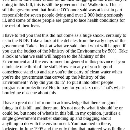
doing in this bill, this is still the government of Walkerton. This is
still the government that Justice O'Connor said was at least in part
responsible for seven people dying and over 2,000 being seriously
ill, and some of those people are going to face health conditions for
the rest of their lives.
I have to tell you that this did not come as a huge shock, certainly to
us in the NDP. Take a look at the debates from the early days of this
government. Take a look at what we said about what will happen if
you cut the budget of the Ministry of the Environment by 50%. Take
a look at what we said will happen to the Ministry of the
Environment and the environment in general in this province if you
eliminate one third of the staff. How can any of you in good
conscience stand up and say you're the party of clean water when
you're the government that carved up the Ministry of the
Environment? Why did you do it? To put it into other people
programs or protections? No, to pay for your tax cuts. That's what's
borderline obscene about this.
I have a great deal of room to acknowledge that there are good
things in this bill, and there are. It's not nearly what it should be or
could be, but none of what's in this bill, in my opinion, justifies a
single government member standing up and bragging about
anything to do with the environment. You marched in there,
lockstep, in June 1995 and the only thing that mattered was finding