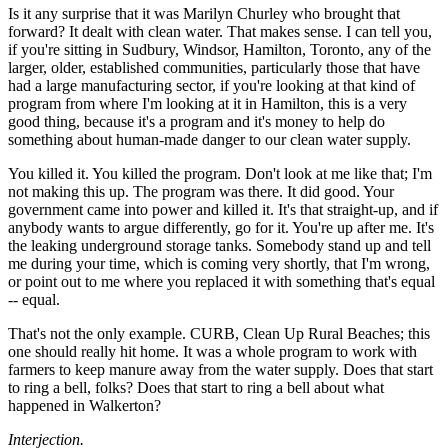
Is it any surprise that it was Marilyn Churley who brought that
forward? It dealt with clean water. That makes sense. I can tell you,
if you're sitting in Sudbury, Windsor, Hamilton, Toronto, any of the
larger, older, established communities, particularly those that have
had a large manufacturing sector, if you're looking at that kind of
program from where I'm looking at it in Hamilton, this is a very
good thing, because it's a program and it's money to help do
something about human-made danger to our clean water supply.
You killed it. You killed the program. Don't look at me like that; I'm
not making this up. The program was there. It did good. Your
government came into power and killed it. It's that straight-up, and if
anybody wants to argue differently, go for it. You're up after me. It's
the leaking underground storage tanks. Somebody stand up and tell
me during your time, which is coming very shortly, that I'm wrong,
or point out to me where you replaced it with something that's equal
-- equal.
That's not the only example. CURB, Clean Up Rural Beaches; this
one should really hit home. It was a whole program to work with
farmers to keep manure away from the water supply. Does that start
to ring a bell, folks? Does that start to ring a bell about what
happened in Walkerton?
Interjection.