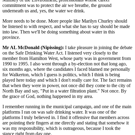
commitment was to protect the air we breathe, the ground
underneath us and, yes, the water we drink.
More needs to be done. More people like Marilyn Churley should
be listened to with respect, and what she has to say should be made
into law. Then we'll be doing something about water in this
province.
Mr AL McDonald (Nipissing):
I take pleasure in joining the debate
on the Safe Drinking Water Act. I listened very closely to the
member from Hamilton West, whose party was in government from
1990 to 1995. I also went through a by-election not that long ago,
six months ago, where the candidates I faced blamed me personally
for Walkerton, which I guess is politics, which I think is being
played here today and which I don't really care for. The fact remains
that when they were in power, not once did they come to the city of
North Bay and say, "Put in a water filtration plant." Not once. By
the grace of God, nothing happened in my area.
I remember running in the municipal campaign, and one of the main
platforms I ran on was safe drinking water. It was one of the
platforms I truly believed in. I find it offensive that members across
are pointing their fingers at me directly and stating that somehow it
was my responsibility, which is outrageous, because I took the
stance right from day one.