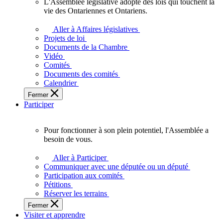
L'Assemblée législative adopte des lois qui touchent la
L'Assemblée
vie des Ontariennes et Ontariens.
législative
adopte
Aller à Affaires législatives
des
Projets de loi
lois
Documents de la Chambre
qui
Vidéo
touchent
Comités
la
Documents des comités
vie
Calendrier
des
Fermer
Ontariennes
Participer
et
Ontariens.
Pour fonctionner à son plein potentiel, l'Assemblée a
Pour
besoin de vous.
fonctionner
à
Aller à Participer
son
Communiquer avec une députée ou un député
plein
Participation aux comités
potentiel,
Pétitions
l'Assemblée
Réserver les terrains
a
Fermer
besoin
Visiter et apprendre
de