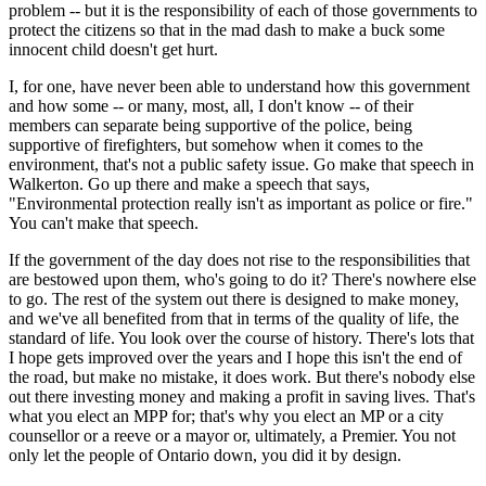
problem -- but it is the responsibility of each of those governments to
protect the citizens so that in the mad dash to make a buck some
innocent child doesn't get hurt.
I, for one, have never been able to understand how this government
and how some -- or many, most, all, I don't know -- of their
members can separate being supportive of the police, being
supportive of firefighters, but somehow when it comes to the
environment, that's not a public safety issue. Go make that speech in
Walkerton. Go up there and make a speech that says,
"Environmental protection really isn't as important as police or fire."
You can't make that speech.
If the government of the day does not rise to the responsibilities that
are bestowed upon them, who's going to do it? There's nowhere else
to go. The rest of the system out there is designed to make money,
and we've all benefited from that in terms of the quality of life, the
standard of life. You look over the course of history. There's lots that
I hope gets improved over the years and I hope this isn't the end of
the road, but make no mistake, it does work. But there's nobody else
out there investing money and making a profit in saving lives. That's
what you elect an MPP for; that's why you elect an MP or a city
counsellor or a reeve or a mayor or, ultimately, a Premier. You not
only let the people of Ontario down, you did it by design.