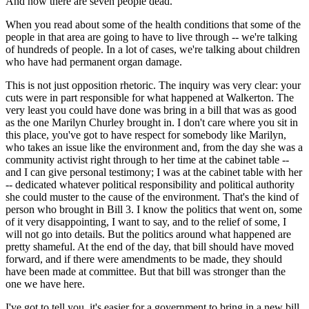
And now there are seven people dead.
When you read about some of the health conditions that some of the
people in that area are going to have to live through -- we're talking
of hundreds of people. In a lot of cases, we're talking about children
who have had permanent organ damage.
This is not just opposition rhetoric. The inquiry was very clear: your
cuts were in part responsible for what happened at Walkerton. The
very least you could have done was bring in a bill that was as good
as the one Marilyn Churley brought in. I don't care where you sit in
this place, you've got to have respect for somebody like Marilyn,
who takes an issue like the environment and, from the day she was a
community activist right through to her time at the cabinet table --
and I can give personal testimony; I was at the cabinet table with her
-- dedicated whatever political responsibility and political authority
she could muster to the cause of the environment. That's the kind of
person who brought in Bill 3. I know the politics that went on, some
of it very disappointing, I want to say, and to the relief of some, I
will not go into details. But the politics around what happened are
pretty shameful. At the end of the day, that bill should have moved
forward, and if there were amendments to be made, they should
have been made at committee. But that bill was stronger than the
one we have here.
I've got to tell you, it's easier for a government to bring in a new bill