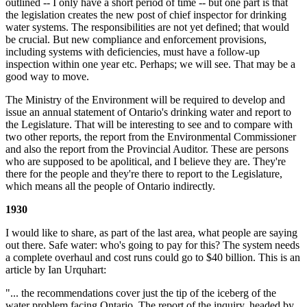
outlined -- I only have a short period of time -- but one part is that
the legislation creates the new post of chief inspector for drinking
water systems. The responsibilities are not yet defined; that would
be crucial. But new compliance and enforcement provisions,
including systems with deficiencies, must have a follow-up
inspection within one year etc. Perhaps; we will see. That may be a
good way to move.
The Ministry of the Environment will be required to develop and
issue an annual statement of Ontario's drinking water and report to
the Legislature. That will be interesting to see and to compare with
two other reports, the report from the Environmental Commissioner
and also the report from the Provincial Auditor. These are persons
who are supposed to be apolitical, and I believe they are. They're
there for the people and they're there to report to the Legislature,
which means all the people of Ontario indirectly.
1930
I would like to share, as part of the last area, what people are saying
out there. Safe water: who's going to pay for this? The system needs
a complete overhaul and cost runs could go to $40 billion. This is an
article by Ian Urquhart:
"... the recommendations cover just the tip of the iceberg of the
water problem facing Ontario. The report of the inquiry, headed by