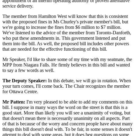
appointment of an interim operating authority or proven alternative
service delivery.
The member from Hamilton West will know that this is consistent
with the proposed fines in Ms Churley's private member's bill, but
we're going to increase the fines from $6 million to $7 million.
We've listened to the advice of the member from Toronto-Danforth,
who put these amendments in. This government listened and put
them into the bill. As well, the proposed bill includes other powers
that are needed for the effective functioning of this bill.
Mr Speaker, I'd like to share some of my time with my seatmate, the
MPP from Niagara Falls. He firmly believes in this bill and wanted
to say a few words as well.
The Deputy Speaker:
In this debate, we will go in rotation. When
your turn comes, I'll come back. The Chair recognizes the member
for Ottawa Centre.
Mr Patten:
I'm very pleased to be able to add my comments on this
bill. I suppose in many ways the word on the street is that this is a
good start. More than likely you will see a unanimity of voting, but
that doesn't mean there is necessarily unanimity on all aspects. Part
of that is because of the worry and concern people have about many
things this bill doesn't deal with. To be fair, in some senses it doesn't
attempt to deal with some areas, but it does beg questions on some