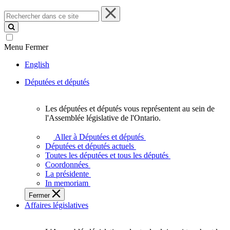
Rechercher
dans
ce
site
Menu
Fermer
English
Députées et députés
Les députées et députés vous représentent au sein de
Les
l'Assemblée législative de l'Ontario.
députées
et
Aller à Députées et députés
députés
Députées et députés actuels
vous
Toutes les députées et tous les députés
représentent
Coordonnées
au
La présidente
sein
In memoriam
de
Fermer
l'Assemblée
Affaires législatives
législative
de
l'Ontario.