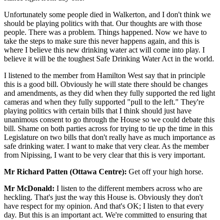
Unfortunately some people died in Walkerton, and I don't think we
should be playing politics with that. Our thoughts are with those
people. There was a problem. Things happened. Now we have to
take the steps to make sure this never happens again, and this is
where I believe this new drinking water act will come into play. I
believe it will be the toughest Safe Drinking Water Act in the world.
I listened to the member from Hamilton West say that in principle
this is a good bill. Obviously he will state there should be changes
and amendments, as they did when they fully supported the red light
cameras and when they fully supported "pull to the left." They're
playing politics with certain bills that I think should just have
unanimous consent to go through the House so we could debate this
bill. Shame on both parties across for trying to tie up the time in this
Legislature on two bills that don't really have as much importance as
safe drinking water. I want to make that very clear. As the member
from Nipissing, I want to be very clear that this is very important.
Mr Richard Patten (Ottawa Centre):
Get off your high horse.
Mr McDonald:
I listen to the different members across who are
heckling. That's just the way this House is. Obviously they don't
have respect for my opinion. And that's OK; I listen to that every
day. But this is an important act. We're committed to ensuring that