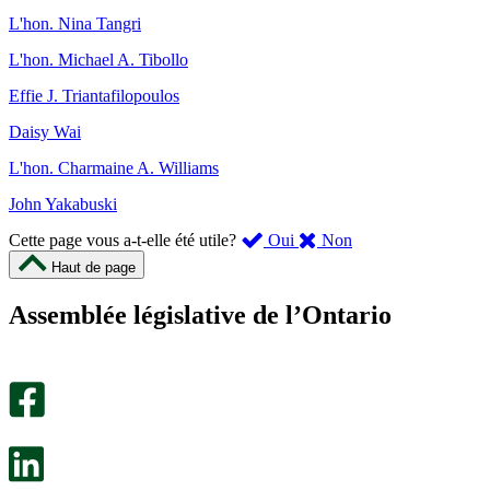
L'hon. Nina Tangri
L'hon. Michael A. Tibollo
Effie J. Triantafilopoulos
Daisy Wai
L'hon. Charmaine A. Williams
John Yakabuski
,
,
Cette page vous a-t-elle été utile?
Oui
Non
cette
cette
Haut de page
page
page
m’a
ne
Assemblée législative de l’Ontario
été
m’a
utile.
pas
Un
été
sondage
utile.
facultatif
Un
s’ouvre
sondage
dans
facultatif
un
s’ouvre
nouvel
dans