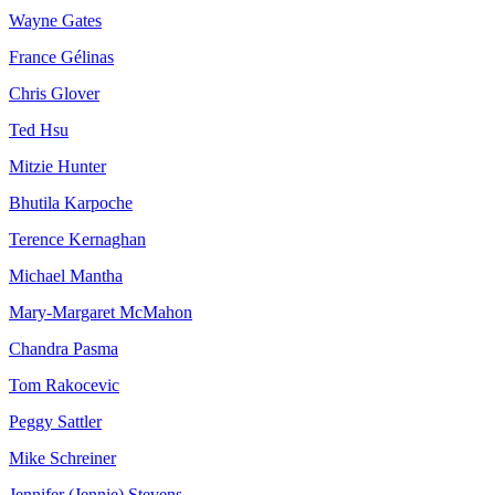
Wayne Gates
France Gélinas
Chris Glover
Ted Hsu
Mitzie Hunter
Bhutila Karpoche
Terence Kernaghan
Michael Mantha
Mary-Margaret McMahon
Chandra Pasma
Tom Rakocevic
Peggy Sattler
Mike Schreiner
Jennifer (Jennie) Stevens