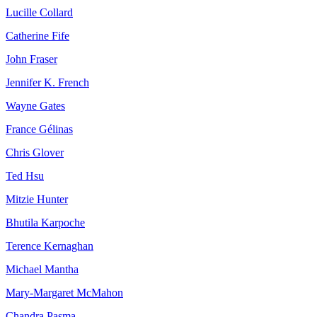
Lucille Collard
Catherine Fife
John Fraser
Jennifer K. French
Wayne Gates
France Gélinas
Chris Glover
Ted Hsu
Mitzie Hunter
Bhutila Karpoche
Terence Kernaghan
Michael Mantha
Mary-Margaret McMahon
Chandra Pasma