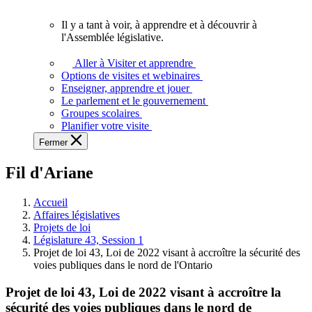
vous.
Il y a tant à voir, à apprendre et à découvrir à
Il
l'Assemblée législative.
y
a
Aller à Visiter et apprendre
tant
Options de visites et webinaires
à
Enseigner, apprendre et jouer
voir,
Le parlement et le gouvernement
à
Groupes scolaires
apprendre
Planifier votre visite
et
Fermer
à
découvrir
Fil d'Ariane
à
l'Assemblée
législative.
Accueil
Affaires législatives
Projets de loi
Législature 43, Session 1
Projet de loi 43, Loi de 2022 visant à accroître la sécurité des
voies publiques dans le nord de l'Ontario
Projet de loi 43, Loi de 2022 visant à accroître la
sécurité des voies publiques dans le nord de