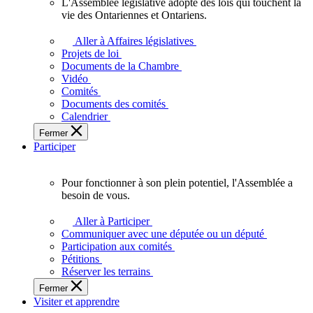
L'Assemblée législative adopte des lois qui touchent la
L'Assemblée
vie des Ontariennes et Ontariens.
législative
adopte
Aller à Affaires législatives
des
Projets de loi
lois
Documents de la Chambre
qui
Vidéo
touchent
Comités
la
Documents des comités
vie
Calendrier
des
Fermer
Ontariennes
Participer
et
Ontariens.
Pour fonctionner à son plein potentiel, l'Assemblée a
Pour
besoin de vous.
fonctionner
à
Aller à Participer
son
Communiquer avec une députée ou un député
plein
Participation aux comités
potentiel,
Pétitions
l'Assemblée
Réserver les terrains
a
Fermer
besoin
Visiter et apprendre
de