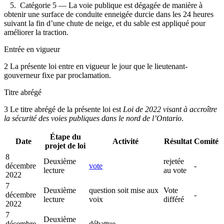
5. Catégorie 5 — La voie publique est dégagée de manière à
obtenir une surface de conduite enneigée durcie dans les 24 heures
suivant la fin d’une chute de neige, et du sable est appliqué pour
améliorer la traction.
Entrée en vigueur
2 La présente loi entre en vigueur le jour que le lieutenant-
gouverneur fixe par proclamation.
Titre abrégé
3 Le titre abrégé de la présente loi est
Loi de 2022 visant à accroître
la sécurité des voies publiques dans le nord de l’Ontario
.
Étape du
Date
Activité
Résultat
Comité
projet de loi
8
Deuxième
rejetée
décembre
vote
-
lecture
au vote
2022
7
Deuxième
question soit mise aux
Vote
décembre
-
lecture
voix
différé
2022
7
Deuxième
décembre
débattue
-
-