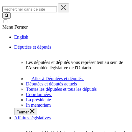
Rechercher
dans
ce
site
Menu
Fermer
English
Députées et députés
Les députées et députés vous représentent au sein de
Les
l'Assemblée législative de l'Ontario.
députées
et
Aller à Députées et députés
députés
Députées et députés actuels
vous
Toutes les députées et tous les députés
représentent
Coordonnées
au
La présidente
sein
In memoriam
de
Fermer
l'Assemblée
Affaires législatives
législative
de
l'Ontario.