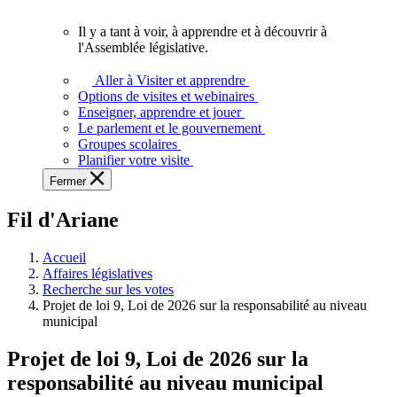
vous.
Il y a tant à voir, à apprendre et à découvrir à
Il
l'Assemblée législative.
y
a
Aller à Visiter et apprendre
tant
Options de visites et webinaires
à
Enseigner, apprendre et jouer
voir,
Le parlement et le gouvernement
à
Groupes scolaires
apprendre
Planifier votre visite
et
Fermer
à
découvrir
Fil d'Ariane
à
l'Assemblée
législative.
Accueil
Affaires législatives
Recherche sur les votes
Projet de loi 9, Loi de 2026 sur la responsabilité au niveau
municipal
Projet de loi 9, Loi de 2026 sur la
responsabilité au niveau municipal