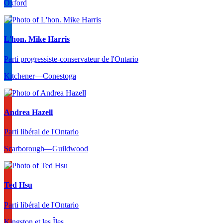
Oxford
L'hon. Mike Harris
Parti progressiste-conservateur de l'Ontario
Kitchener—Conestoga
Andrea Hazell
Parti libéral de l'Ontario
Scarborough—Guildwood
Ted Hsu
Parti libéral de l'Ontario
Kingston et les Îles