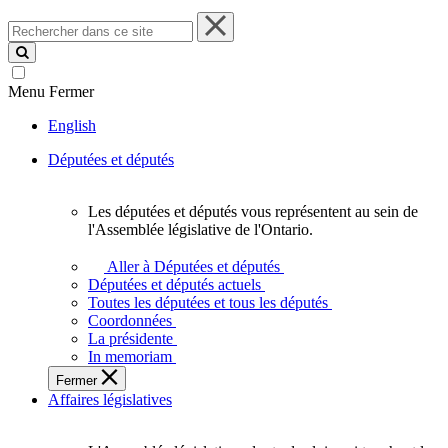
Rechercher
dans
ce
site
Menu
Fermer
English
Députées et députés
Les députées et députés vous représentent au sein de
Les
l'Assemblée législative de l'Ontario.
députées
et
Aller à Députées et députés
députés
Députées et députés actuels
vous
Toutes les députées et tous les députés
représentent
Coordonnées
au
La présidente
sein
In memoriam
de
Fermer
l'Assemblée
Affaires législatives
législative
de
l'Ontario.