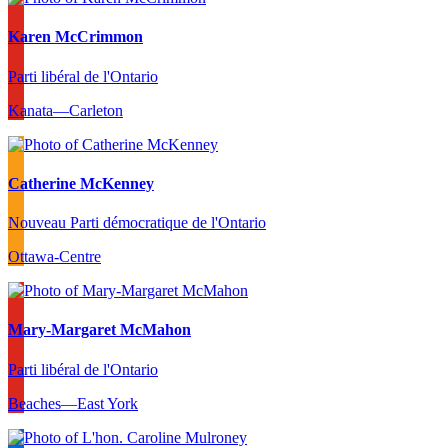
Karen McCrimmon
Parti libéral de l'Ontario
Kanata—Carleton
Catherine McKenney
Nouveau Parti démocratique de l'Ontario
Ottawa-Centre
Mary-Margaret McMahon
Parti libéral de l'Ontario
Beaches—East York