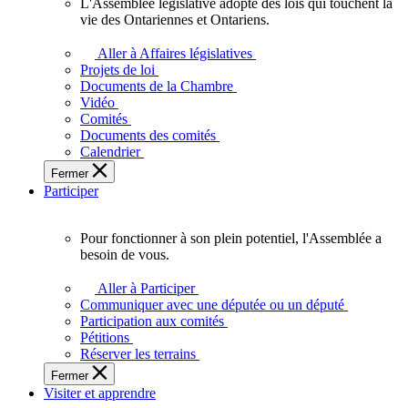
L'Assemblée législative adopte des lois qui touchent la
L'Assemblée
vie des Ontariennes et Ontariens.
législative
adopte
Aller à Affaires législatives
des
Projets de loi
lois
Documents de la Chambre
qui
Vidéo
touchent
Comités
la
Documents des comités
vie
Calendrier
des
Fermer
Ontariennes
Participer
et
Ontariens.
Pour fonctionner à son plein potentiel, l'Assemblée a
Pour
besoin de vous.
fonctionner
à
Aller à Participer
son
Communiquer avec une députée ou un député
plein
Participation aux comités
potentiel,
Pétitions
l'Assemblée
Réserver les terrains
a
Fermer
besoin
Visiter et apprendre
de