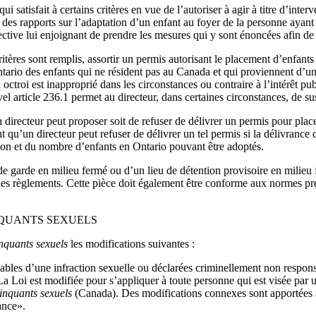
satisfait à certains critères en vue de l’autoriser à agir à titre d’inter
ue des rapports sur l’adaptation d’un enfant au foyer de la personne ayan
ective lui enjoignant de prendre les mesures qui y sont énoncées afin d
itères sont remplis, assortir un permis autorisant le placement d’enfants 
tario des enfants qui ne résident pas au Canada et qui proviennent d’un
on octroi est inapproprié dans les circonstances ou contraire à l’intérêt 
uvel article 236.1 permet au directeur, dans certaines circonstances, de s
irecteur peut proposer soit de refuser de délivrer un permis pour place
qu’un directeur peut refuser de délivrer un tel permis si la délivrance 
ption et du nombre d’enfants en Ontario pouvant être adoptés.
de garde en milieu fermé ou d’un lieu de détention provisoire en milieu
les règlements. Cette pièce doit également être conforme aux normes pre
INQUANTS SEXUELS
inquants sexuels
les modifications suivantes :
bles d’une infraction sexuelle ou déclarées criminellement non respons
La Loi est modifiée pour s’appliquer à toute personne qui est visée par 
linquants sexuels
(Canada). Des modifications connexes sont apportées au
ance».