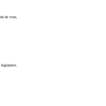
oin de vous.
 législative.