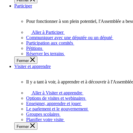
Fermer
des
Participer
Ontariennes
et
Ontariens.
Pour fonctionner à son plein potentiel, l'Assemblée a bes
Pour
fonctionner
Aller à Participer
à
Communiquer avec une députée ou un député
son
Participation aux comités
plein
Pétitions
potentiel,
Réserver les terrains
l'Assemblée
Fermer
a
Visiter et apprendre
besoin
de
vous.
Il y a tant à voir, à apprendre et à découvrir à l'Assemblée
Il
y
Aller à Visiter et apprendre
a
Options de visites et webinaires
tant
Enseigner, apprendre et jouer
à
Le parlement et le gouvernement
voir,
Groupes scolaires
à
Planifier votre visite
apprendre
Fermer
et