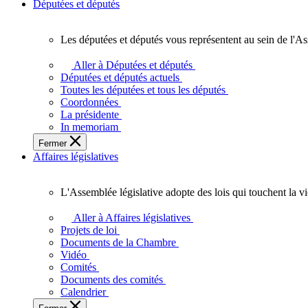
Députées et députés
Les députées et députés vous représentent au sein de l'As
Les
députées
Aller à Députées et députés
et
Députées et députés actuels
députés
Toutes les députées et tous les députés
vous
Coordonnées
représentent
La présidente
au
In memoriam
sein
Fermer
de
Affaires législatives
l'Assemblée
législative
de
L'Assemblée législative adopte des lois qui touchent la v
l'Ontario.
L'Assemblée
législative
Aller à Affaires législatives
adopte
Projets de loi
des
Documents de la Chambre
lois
Vidéo
qui
Comités
touchent
Documents des comités
la
Calendrier
vie