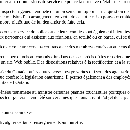
ner aux commissions de service de police la directive d’établir les prior
nspecteur général enquête et lui présente un rapport sur la question de s
r le ministre d’un arrangement en vertu de cet article. Un pouvoir semb
pport, plutôt que de lui demander de faire cela.
ons de service de police ou de leurs comités sont également interdites 
personnes qui assistent aux réunions, en totalité ou en partie, qui se ti
ice de conclure certains contrats avec des membres actuels ou anciens 
ents personnels au commissaire dans des cas précis où les renseignemen
n site Web public. Des dispositions relatives à la rectification et à la
e du Canada ou les autres personnes prescrites qui sont des agents de la
 que confère la législation ontarienne. Il permet également à des employ
rits de l’Ontario.
néral transmette au ministre certaines plaintes touchant les politiques
nspecteur général a enquêté sur certaines questions faisant l’objet de la pl
 plaintes connexes.
 divulguer certains renseignements au ministre.