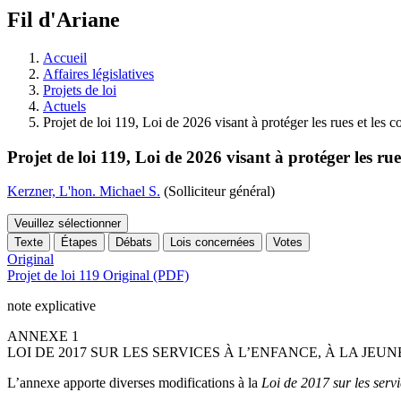
à
Fil d'Ariane
découvrir
à
l'Assemblée
Accueil
législative.
Affaires législatives
Projets de loi
Actuels
Projet de loi 119, Loi de 2026 visant à protéger les rues et les co
Projet de loi 119, Loi de 2026 visant à protéger les rues
Kerzner, L'hon. Michael S.
(Solliciteur général)
Veuillez sélectionner
Texte
Étapes
Débats
Lois concernées
Votes
Original
Projet de loi 119 Original (PDF)
note explicative
ANNEXE 1
LOI DE 2017 SUR LES SERVICES À L’ENFANCE, À LA JEUN
L’annexe apporte diverses modifications à la
Loi de 2017 sur les servi