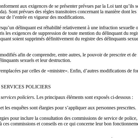
nforment aux exigences de se présenter prévues par la Loi tant qu’ils s
a). Sont prévues des règles transitoires concernant la manière dont les
our de l’entrée en vigueur des modifications.
squ’un délinquant est réhabilité relativement à une infraction sexuelle o
is les exigences de suppression de toute mention du délinquant du regis
inquant soient supprimés définitivement du registre des délinquants sexu
difiés afin de comprendre, entre autres, le pouvoir de prescrire et de rég
linquants sexuels et leur destruction.
emplacées par celles de «ministre». Enfin, d’autres modifications de fo
 SERVICES POLICIERS
services policiers
. Les principaux éléments sont exposés ci-dessous :
 et les enquêtes sont élargies pour s’appliquer aux personnes prescrites.
rgies pour inclure la consultation des commissions de service de police,
s à ces commissions et conseils en ce qui concerne leur bon fonctionneme