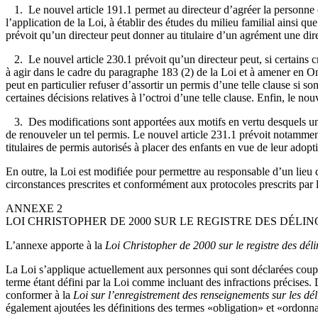
1. Le nouvel article 191.1 permet au directeur d’agréer la personne qui 
l’application de la Loi, à établir des études du milieu familial ainsi q
prévoit qu’un directeur peut donner au titulaire d’un agrément une dir
2. Le nouvel article 230.1 prévoit qu’un directeur peut, si certains cr
à agir dans le cadre du paragraphe 183 (2) de la Loi et à amener en On
peut en particulier refuser d’assortir un permis d’une telle clause si s
certaines décisions relatives à l’octroi d’une telle clause. Enfin, le no
3. Des modifications sont apportées aux motifs en vertu desquels un d
de renouveler un tel permis. Le nouvel article 231.1 prévoit notamment 
titulaires de permis autorisés à placer des enfants en vue de leur ado
En outre, la Loi est modifiée pour permettre au responsable d’un lieu 
circonstances prescrites et conformément aux protocoles prescrits par 
ANNEXE 2
LOI CHRISTOPHER DE 2000 SUR LE REGISTRE DES DÉL
L’annexe apporte à la
Loi Christopher de 2000 sur le registre des dél
La Loi s’applique actuellement aux personnes qui sont déclarées coupa
terme étant défini par la Loi comme incluant des infractions précises. 
conformer à la
Loi sur l’enregistrement des renseignements sur les dé
également ajoutées les définitions des termes «obligation» et «ordonn