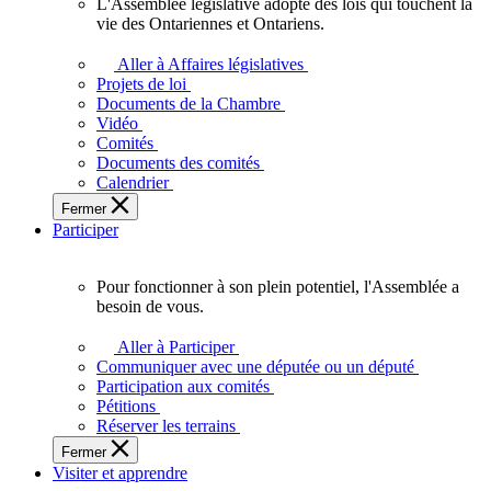
L'Assemblée législative adopte des lois qui touchent la
L'Assemblée
vie des Ontariennes et Ontariens.
législative
adopte
Aller à Affaires législatives
des
Projets de loi
lois
Documents de la Chambre
qui
Vidéo
touchent
Comités
la
Documents des comités
vie
Calendrier
des
Fermer
Ontariennes
Participer
et
Ontariens.
Pour fonctionner à son plein potentiel, l'Assemblée a
Pour
besoin de vous.
fonctionner
à
Aller à Participer
son
Communiquer avec une députée ou un député
plein
Participation aux comités
potentiel,
Pétitions
l'Assemblée
Réserver les terrains
a
Fermer
besoin
Visiter et apprendre
de