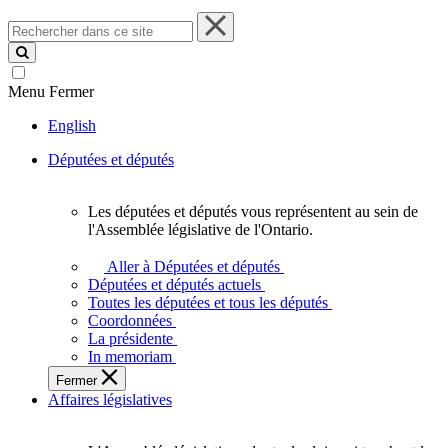
Rechercher
dans
ce
site
Menu
Fermer
English
Députées et députés
Les députées et députés vous représentent au sein de
Les
l'Assemblée législative de l'Ontario.
députées
et
Aller à Députées et députés
députés
Députées et députés actuels
vous
Toutes les députées et tous les députés
représentent
Coordonnées
au
La présidente
sein
In memoriam
de
Fermer
l'Assemblée
Affaires législatives
législative
de
l'Ontario.