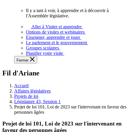
vous.
Il y a tant à voir, à apprendre et à découvrir à
Il
l'Assemblée législative.
y
a
Aller à Visiter et apprendre
tant
Options de visites et webinaires
à
Enseigner, apprendre et jouer
voir,
Le parlement et le gouvernement
à
Groupes scolaires
apprendre
Planifier votre visite
et
Fermer
à
découvrir
Fil d'Ariane
à
l'Assemblée
législative.
Accueil
Affaires législatives
Projets de loi
Législature 43, Session 1
Projet de loi 101, Loi de 2023 sur l'intervenant en faveur des
personnes âgées
Projet de loi 101, Loi de 2023 sur l'intervenant en
faveur des personnes âgées