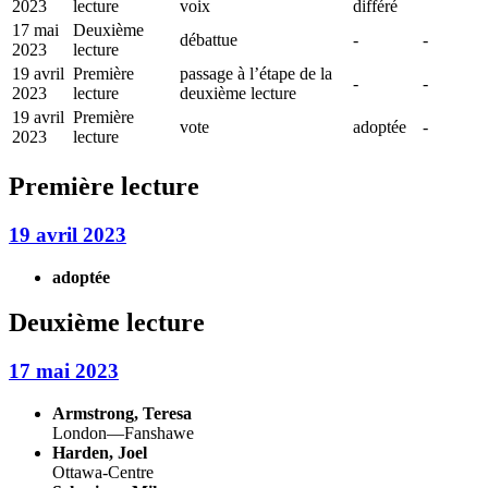
2023
lecture
voix
différé
17 mai
Deuxième
débattue
-
-
2023
lecture
19 avril
Première
passage à l’étape de la
-
-
2023
lecture
deuxième lecture
19 avril
Première
vote
adoptée
-
2023
lecture
Première lecture
19 avril 2023
adoptée
Deuxième lecture
17 mai 2023
Armstrong, Teresa
London—Fanshawe
Harden, Joel
Ottawa-Centre