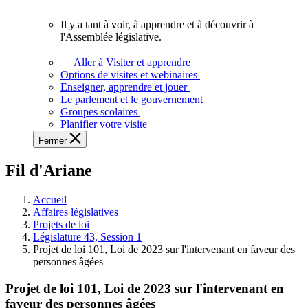
vous.
Il y a tant à voir, à apprendre et à découvrir à
Il
l'Assemblée législative.
y
a
Aller à Visiter et apprendre
tant
Options de visites et webinaires
à
Enseigner, apprendre et jouer
voir,
Le parlement et le gouvernement
à
Groupes scolaires
apprendre
Planifier votre visite
et
Fermer
à
découvrir
Fil d'Ariane
à
l'Assemblée
législative.
Accueil
Affaires législatives
Projets de loi
Législature 43, Session 1
Projet de loi 101, Loi de 2023 sur l'intervenant en faveur des
personnes âgées
Projet de loi 101, Loi de 2023 sur l'intervenant en
faveur des personnes âgées