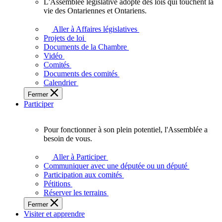
L'Assemblée législative adopte des lois qui touchent la
L'Assemblée
vie des Ontariennes et Ontariens.
législative
adopte
Aller à Affaires législatives
des
Projets de loi
lois
Documents de la Chambre
qui
Vidéo
touchent
Comités
la
Documents des comités
vie
Calendrier
des
Fermer
Ontariennes
Participer
et
Ontariens.
Pour fonctionner à son plein potentiel, l'Assemblée a
Pour
besoin de vous.
fonctionner
à
Aller à Participer
son
Communiquer avec une députée ou un député
plein
Participation aux comités
potentiel,
Pétitions
l'Assemblée
Réserver les terrains
a
Fermer
besoin
Visiter et apprendre
de