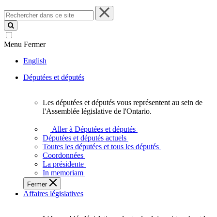
Rechercher
dans
ce
site
Menu
Fermer
English
Députées et députés
Les députées et députés vous représentent au sein de
Les
l'Assemblée législative de l'Ontario.
députées
et
Aller à Députées et députés
députés
Députées et députés actuels
vous
Toutes les députées et tous les députés
représentent
Coordonnées
au
La présidente
sein
In memoriam
de
Fermer
l'Assemblée
Affaires législatives
législative
de
l'Ontario.