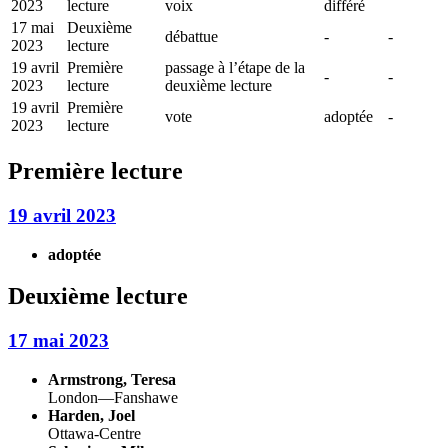
2023
lecture
voix
différé
17 mai
Deuxième
débattue
-
-
2023
lecture
19 avril
Première
passage à l’étape de la
-
-
2023
lecture
deuxième lecture
19 avril
Première
vote
adoptée
-
2023
lecture
Première lecture
19 avril 2023
adoptée
Deuxième lecture
17 mai 2023
Armstrong, Teresa
London—Fanshawe
Harden, Joel
Ottawa-Centre