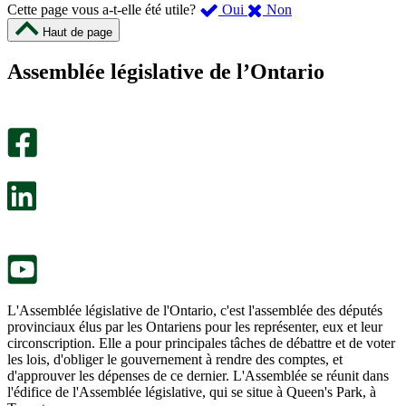
,
,
Cette page vous a-t-elle été utile?
Oui
Non
cette
cette
Haut de page
page
page
m’a
ne
Assemblée législative de l’Ontario
été
m’a
utile.
pas
Un
été
sondage
utile.
facultatif
Un
s’ouvre
sondage
dans
facultatif
un
s’ouvre
nouvel
dans
onglet.
un
nouvel
onglet.
L'Assemblée législative de l'Ontario, c'est l'assemblée des députés
provinciaux élus par les Ontariens pour les représenter, eux et leur
circonscription. Elle a pour principales tâches de débattre et de voter
les lois, d'obliger le gouvernement à rendre des comptes, et
d'approuver les dépenses de ce dernier. L'Assemblée se réunit dans
l'édifice de l'Assemblée législative, qui se situe à Queen's Park, à