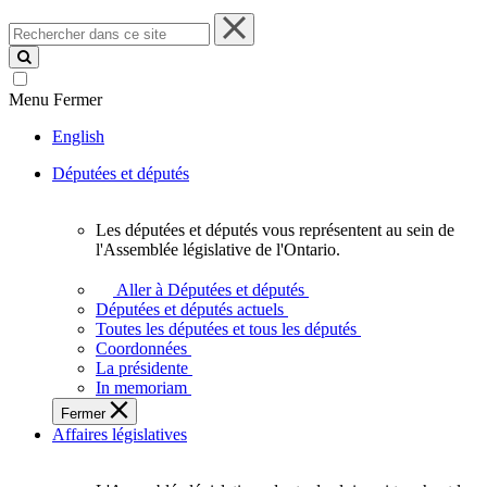
Rechercher
dans
ce
site
Menu
Fermer
English
Députées et députés
Les députées et députés vous représentent au sein de
Les
l'Assemblée législative de l'Ontario.
députées
et
Aller à Députées et députés
députés
Députées et députés actuels
vous
Toutes les députées et tous les députés
représentent
Coordonnées
au
La présidente
sein
In memoriam
de
Fermer
l'Assemblée
Affaires législatives
législative
de
l'Ontario.