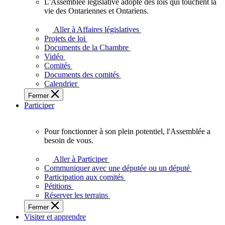
L'Assemblée législative adopte des lois qui touchent la
L'Assemblée
vie des Ontariennes et Ontariens.
législative
adopte
Aller à Affaires législatives
des
Projets de loi
lois
Documents de la Chambre
qui
Vidéo
touchent
Comités
la
Documents des comités
vie
Calendrier
des
Fermer
Ontariennes
Participer
et
Ontariens.
Pour fonctionner à son plein potentiel, l'Assemblée a
Pour
besoin de vous.
fonctionner
à
Aller à Participer
son
Communiquer avec une députée ou un député
plein
Participation aux comités
potentiel,
Pétitions
l'Assemblée
Réserver les terrains
a
Fermer
besoin
Visiter et apprendre
de