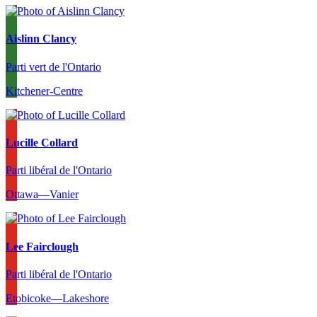
Aislinn Clancy
Parti vert de l'Ontario
Kitchener-Centre
Lucille Collard
Parti libéral de l'Ontario
Ottawa—Vanier
Lee Fairclough
Parti libéral de l'Ontario
Etobicoke—Lakeshore