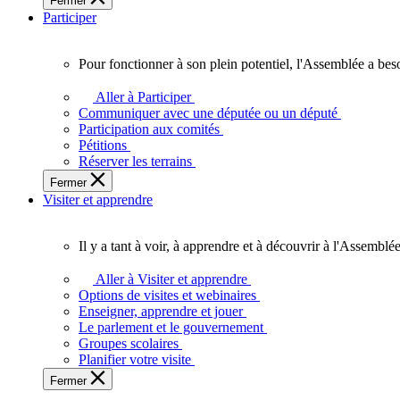
Fermer
des
Participer
Ontariennes
et
Ontariens.
Pour fonctionner à son plein potentiel, l'Assemblée a bes
Pour
fonctionner
Aller à Participer
à
Communiquer avec une députée ou un député
son
Participation aux comités
plein
Pétitions
potentiel,
Réserver les terrains
l'Assemblée
Fermer
a
Visiter et apprendre
besoin
de
vous.
Il y a tant à voir, à apprendre et à découvrir à l'Assemblée
Il
y
Aller à Visiter et apprendre
a
Options de visites et webinaires
tant
Enseigner, apprendre et jouer
à
Le parlement et le gouvernement
voir,
Groupes scolaires
à
Planifier votre visite
apprendre
Fermer
et