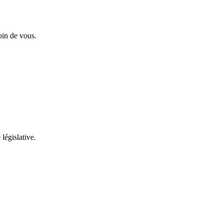
oin de vous.
 législative.