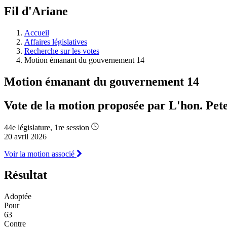
à
Fil d'Ariane
découvrir
à
l'Assemblée
Accueil
législative.
Affaires législatives
Recherche sur les votes
Motion émanant du gouvernement 14
Motion émanant du gouvernement 14
Vote de la motion proposée par L'hon. Pet
44e législature, 1re session
20 avril 2026
Voir la motion associé
Résultat
Adoptée
Pour
63
Contre