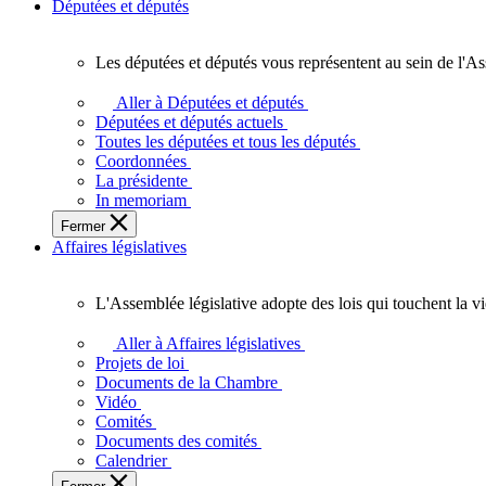
Députées et députés
Les députées et députés vous représentent au sein de l'As
Les
députées
Aller à Députées et députés
et
Députées et députés actuels
députés
Toutes les députées et tous les députés
vous
Coordonnées
représentent
La présidente
au
In memoriam
sein
Fermer
de
Affaires législatives
l'Assemblée
législative
de
L'Assemblée législative adopte des lois qui touchent la v
l'Ontario.
L'Assemblée
législative
Aller à Affaires législatives
adopte
Projets de loi
des
Documents de la Chambre
lois
Vidéo
qui
Comités
touchent
Documents des comités
la
Calendrier
vie