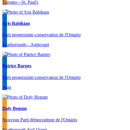
Toronto—St. Paul's
Aris Babikian
Parti progressiste-conservateur de l'Ontario
Scarborough—Agincourt
Patrice Barnes
Parti progressiste-conservateur de l'Ontario
Ajax
Doly Begum
Nouveau Parti démocratique de l'Ontario
Scarborough-Sud-Ouest