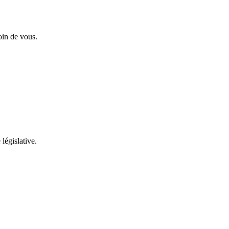
oin de vous.
 législative.