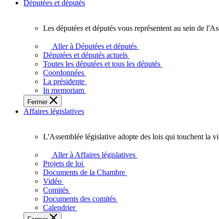
Députées et députés
Les députées et députés vous représentent au sein de l'As
Les
députées
Aller à Députées et députés
et
Députées et députés actuels
députés
Toutes les députées et tous les députés
vous
Coordonnées
représentent
La présidente
au
In memoriam
sein
Fermer
de
Affaires législatives
l'Assemblée
législative
de
L'Assemblée législative adopte des lois qui touchent la v
l'Ontario.
L'Assemblée
législative
Aller à Affaires législatives
adopte
Projets de loi
des
Documents de la Chambre
lois
Vidéo
qui
Comités
touchent
Documents des comités
la
Calendrier
vie