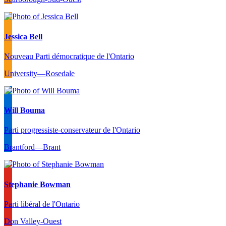
Jessica Bell
Nouveau Parti démocratique de l'Ontario
University—Rosedale
Will Bouma
Parti progressiste-conservateur de l'Ontario
Brantford—Brant
Stephanie Bowman
Parti libéral de l'Ontario
Don Valley-Ouest