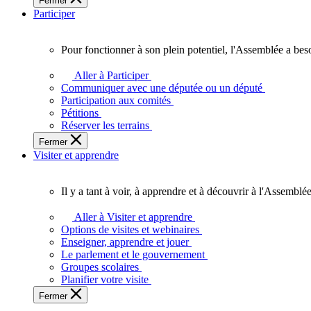
Fermer
des
Participer
Ontariennes
et
Ontariens.
Pour fonctionner à son plein potentiel, l'Assemblée a bes
Pour
fonctionner
Aller à Participer
à
Communiquer avec une députée ou un député
son
Participation aux comités
plein
Pétitions
potentiel,
Réserver les terrains
l'Assemblée
Fermer
a
Visiter et apprendre
besoin
de
vous.
Il y a tant à voir, à apprendre et à découvrir à l'Assemblée
Il
y
Aller à Visiter et apprendre
a
Options de visites et webinaires
tant
Enseigner, apprendre et jouer
à
Le parlement et le gouvernement
voir,
Groupes scolaires
à
Planifier votre visite
apprendre
Fermer
et