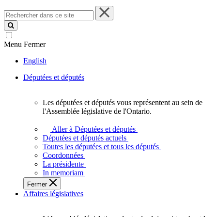
Rechercher
dans
ce
site
Menu
Fermer
English
Députées et députés
Les députées et députés vous représentent au sein de
Les
l'Assemblée législative de l'Ontario.
députées
et
Aller à Députées et députés
députés
Députées et députés actuels
vous
Toutes les députées et tous les députés
représentent
Coordonnées
au
La présidente
sein
In memoriam
de
Fermer
l'Assemblée
Affaires législatives
législative
de
l'Ontario.