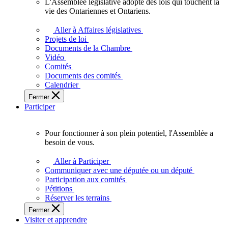
L'Assemblée législative adopte des lois qui touchent la
L'Assemblée
vie des Ontariennes et Ontariens.
législative
adopte
Aller à Affaires législatives
des
Projets de loi
lois
Documents de la Chambre
qui
Vidéo
touchent
Comités
la
Documents des comités
vie
Calendrier
des
Fermer
Ontariennes
Participer
et
Ontariens.
Pour fonctionner à son plein potentiel, l'Assemblée a
Pour
besoin de vous.
fonctionner
à
Aller à Participer
son
Communiquer avec une députée ou un député
plein
Participation aux comités
potentiel,
Pétitions
l'Assemblée
Réserver les terrains
a
Fermer
besoin
Visiter et apprendre
de