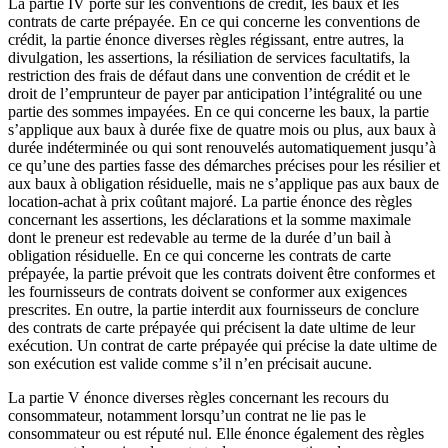
La partie IV porte sur les conventions de crédit, les baux et les
contrats de carte prépayée. En ce qui concerne les conventions de
crédit, la partie énonce diverses règles régissant, entre autres, la
divulgation, les assertions, la résiliation de services facultatifs, la
restriction des frais de défaut dans une convention de crédit et le
droit de l’emprunteur de payer par anticipation l’intégralité ou une
partie des sommes impayées. En ce qui concerne les baux, la partie
s’applique aux baux à durée fixe de quatre mois ou plus, aux baux à
durée indéterminée ou qui sont renouvelés automatiquement jusqu’à
ce qu’une des parties fasse des démarches précises pour les résilier et
aux baux à obligation résiduelle, mais ne s’applique pas aux baux de
location-achat à prix coûtant majoré. La partie énonce des règles
concernant les assertions, les déclarations et la somme maximale
dont le preneur est redevable au terme de la durée d’un bail à
obligation résiduelle. En ce qui concerne les contrats de carte
prépayée, la partie prévoit que les contrats doivent être conformes et
les fournisseurs de contrats doivent se conformer aux exigences
prescrites. En outre, la partie interdit aux fournisseurs de conclure
des contrats de carte prépayée qui précisent la date ultime de leur
exécution. Un contrat de carte prépayée qui précise la date ultime de
son exécution est valide comme s’il n’en précisait aucune.
La partie V énonce diverses règles concernant les recours du
consommateur, notamment lorsqu’un contrat ne lie pas le
consommateur ou est réputé nul. Elle énonce également des règles