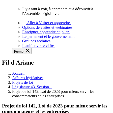
vous.
Il y a tant à voir, à apprendre et à découvrir à
Il
l'Assemblée législative.
y
a
Aller à Visiter et apprendre
tant
Options de visites et webinaires
à
Enseigner, apprendre et jouer
voir,
Le parlement et le gouvernement
à
Groupes scolaires
apprendre
Planifier votre visite
et
Fermer
à
découvrir
Fil d'Ariane
à
l'Assemblée
législative.
Accueil
Affaires législatives
Projets de loi
Législature 43, Session 1
Projet de loi 142, Loi de 2023 pour mieux servir les
consommateurs et les entreprises
Projet de loi 142, Loi de 2023 pour mieux servir les
consommateurs et les entreprises