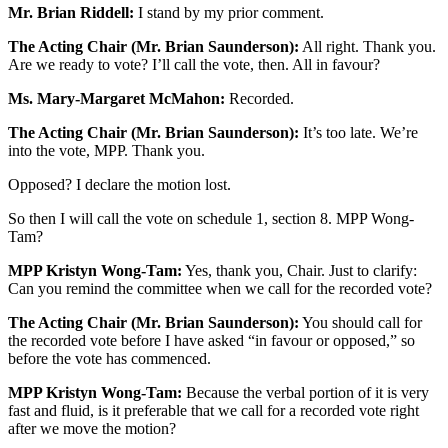
Mr. Brian Riddell:
I stand by my prior comment.
The Acting Chair (Mr. Brian Saunderson):
All right. Thank you.
Are we ready to vote? I’ll call the vote, then. All in favour?
Ms. Mary-Margaret McMahon:
Recorded.
The Acting Chair (Mr. Brian Saunderson):
It’s too late. We’re
into the vote, MPP. Thank you.
Opposed? I declare the motion lost.
So then I will call the vote on schedule 1, section 8. MPP Wong-
Tam?
MPP Kristyn Wong-Tam:
Yes, thank you, Chair. Just to clarify:
Can you remind the committee when we call for the recorded vote?
The Acting Chair (Mr. Brian Saunderson):
You should call for
the recorded vote before I have asked “in favour or opposed,” so
before the vote has commenced.
MPP Kristyn Wong-Tam:
Because the verbal portion of it is very
fast and fluid, is it preferable that we call for a recorded vote right
after we move the motion?