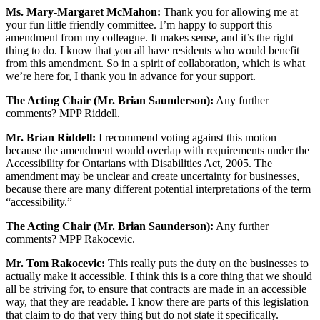
Ms. Mary-Margaret McMahon:
Thank you for allowing me at
your fun little friendly committee. I’m happy to support this
amendment from my colleague. It makes sense, and it’s the right
thing to do. I know that you all have residents who would benefit
from this amendment. So in a spirit of collaboration, which is what
we’re here for, I thank you in advance for your support.
The Acting Chair (Mr. Brian Saunderson):
Any further
comments? MPP Riddell.
Mr. Brian Riddell:
I recommend voting against this motion
because the amendment would overlap with requirements under the
Accessibility for Ontarians with Disabilities Act, 2005. The
amendment may be unclear and create uncertainty for businesses,
because there are many different potential interpretations of the term
“accessibility.”
The Acting Chair (Mr. Brian Saunderson):
Any further
comments? MPP Rakocevic.
Mr. Tom Rakocevic:
This really puts the duty on the businesses to
actually make it accessible. I think this is a core thing that we should
all be striving for, to ensure that contracts are made in an accessible
way, that they are readable. I know there are parts of this legislation
that claim to do that very thing but do not state it specifically.