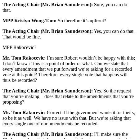
The Acting Chair (Mr. Brian Saunderson):
Sure, you can do
that.
MPP Kristyn Wong-Tam:
So therefore it’s upfront?
The Acting Chair (Mr. Brian Saunderson):
Yes, you can do that.
That would be fine.
MPP Rakocevic?
Mr. Tom Rakocevic:
I’m sure Robert wouldn’t be happy with this;
I don’t know if this is a point of order or what. Can we state that
every amendment that we put forward we’re asking for a recorded
vote at this point? Therefore, every single vote that happens will
thus be recorded?
The Acting Chair (Mr. Brian Saunderson):
Yes. So the request
that you’re making—does that relate to the amendments that you’re
proposing?
Mr. Tom Rakocevic:
Correct. If the government wants it for theirs,
so be it as well. We have no issue with that. But we’re asking that
every single one of our amendments be recorded.
The Acting Chair (Mr. Brian Saunderson):
I’ll make sure the