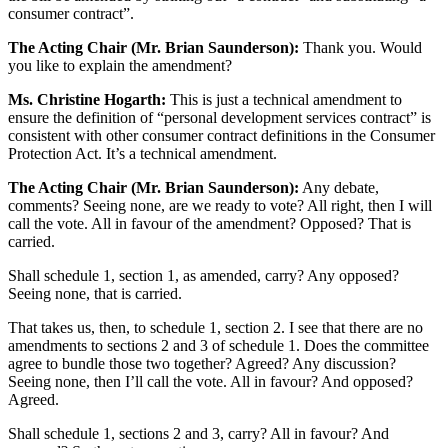
consumer contract”.
The Acting Chair (Mr. Brian Saunderson):
Thank you. Would
you like to explain the amendment?
Ms. Christine Hogarth:
This is just a technical amendment to
ensure the definition of “personal development services contract” is
consistent with other consumer contract definitions in the Consumer
Protection Act. It’s a technical amendment.
The Acting Chair (Mr. Brian Saunderson):
Any debate,
comments? Seeing none, are we ready to vote? All right, then I will
call the vote. All in favour of the amendment? Opposed? That is
carried.
Shall schedule 1, section 1, as amended, carry? Any opposed?
Seeing none, that is carried.
That takes us, then, to schedule 1, section 2. I see that there are no
amendments to sections 2 and 3 of schedule 1. Does the committee
agree to bundle those two together? Agreed? Any discussion?
Seeing none, then I’ll call the vote. All in favour? And opposed?
Agreed.
Shall schedule 1, sections 2 and 3, carry? All in favour? And