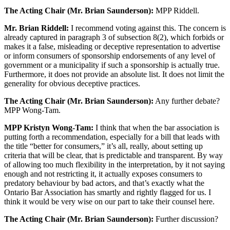
The Acting Chair (Mr. Brian Saunderson):
MPP Riddell.
Mr. Brian Riddell:
I recommend voting against this. The concern is
already captured in paragraph 3 of subsection 8(2), which forbids or
makes it a false, misleading or deceptive representation to advertise
or inform consumers of sponsorship endorsements of any level of
government or a municipality if such a sponsorship is actually true.
Furthermore, it does not provide an absolute list. It does not limit the
generality for obvious deceptive practices.
The Acting Chair (Mr. Brian Saunderson):
Any further debate?
MPP Wong-Tam.
MPP Kristyn Wong-Tam:
I think that when the bar association is
putting forth a recommendation, especially for a bill that leads with
the title “better for consumers,” it’s all, really, about setting up
criteria that will be clear, that is predictable and transparent. By way
of allowing too much flexibility in the interpretation, by it not saying
enough and not restricting it, it actually exposes consumers to
predatory behaviour by bad actors, and that’s exactly what the
Ontario Bar Association has smartly and rightly flagged for us. I
think it would be very wise on our part to take their counsel here.
The Acting Chair (Mr. Brian Saunderson):
Further discussion?