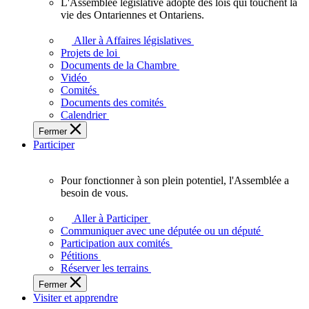
L'Assemblée législative adopte des lois qui touchent la
L'Assemblée
vie des Ontariennes et Ontariens.
législative
adopte
Aller à Affaires législatives
des
Projets de loi
lois
Documents de la Chambre
qui
Vidéo
touchent
Comités
la
Documents des comités
vie
Calendrier
des
Fermer
Ontariennes
Participer
et
Ontariens.
Pour fonctionner à son plein potentiel, l'Assemblée a
Pour
besoin de vous.
fonctionner
à
Aller à Participer
son
Communiquer avec une députée ou un député
plein
Participation aux comités
potentiel,
Pétitions
l'Assemblée
Réserver les terrains
a
Fermer
besoin
Visiter et apprendre
de