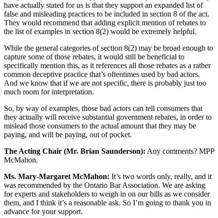
have actually stated for us is that they support an expanded list of
false and misleading practices to be included in section 8 of the act.
They would recommend that adding explicit mention of rebates to
the list of examples in section 8(2) would be extremely helpful.
While the general categories of section 8(2) may be broad enough to
capture some of those rebates, it would still be beneficial to
specifically mention this, as it references all those rebates as a rather
common deceptive practice that’s oftentimes used by bad actors.
And we know that if we are not specific, there is probably just too
much room for interpretation.
So, by way of examples, those bad actors can tell consumers that
they actually will receive substantial government rebates, in order to
mislead those consumers to the actual amount that they may be
paying, and will be paying, out of pocket.
The Acting Chair (Mr. Brian Saunderson):
Any comments? MPP
McMahon.
Ms. Mary-Margaret McMahon:
It’s two words only, really, and it
was recommended by the Ontario Bar Association. We are asking
for experts and stakeholders to weigh in on our bills as we consider
them, and I think it’s a reasonable ask. So I’m going to thank you in
advance for your support.