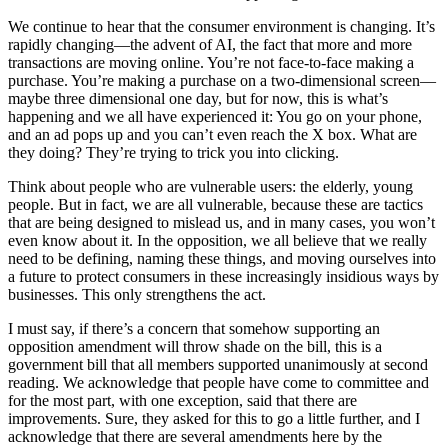
We continue to hear that the consumer environment is changing. It’s
rapidly changing—the advent of AI, the fact that more and more
transactions are moving online. You’re not face-to-face making a
purchase. You’re making a purchase on a two-dimensional screen—
maybe three dimensional one day, but for now, this is what’s
happening and we all have experienced it: You go on your phone,
and an ad pops up and you can’t even reach the X box. What are
they doing? They’re trying to trick you into clicking.
Think about people who are vulnerable users: the elderly, young
people. But in fact, we are all vulnerable, because these are tactics
that are being designed to mislead us, and in many cases, you won’t
even know about it. In the opposition, we all believe that we really
need to be defining, naming these things, and moving ourselves into
a future to protect consumers in these increasingly insidious ways by
businesses. This only strengthens the act.
I must say, if there’s a concern that somehow supporting an
opposition amendment will throw shade on the bill, this is a
government bill that all members supported unanimously at second
reading. We acknowledge that people have come to committee and
for the most part, with one exception, said that there are
improvements. Sure, they asked for this to go a little further, and I
acknowledge that there are several amendments here by the