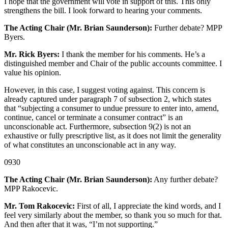
I hope that the government will vote in support of this. This only
strengthens the bill. I look forward to hearing your comments.
The Acting Chair (Mr. Brian Saunderson):
Further debate? MPP
Byers.
Mr. Rick Byers:
I thank the member for his comments. He’s a
distinguished member and Chair of the public accounts committee. I
value his opinion.
However, in this case, I suggest voting against. This concern is
already captured under paragraph 7 of subsection 2, which states
that “subjecting a consumer to undue pressure to enter into, amend,
continue, cancel or terminate a consumer contract” is an
unconscionable act. Furthermore, subsection 9(2) is not an
exhaustive or fully prescriptive list, as it does not limit the generality
of what constitutes an unconscionable act in any way.
0930
The Acting Chair (Mr. Brian Saunderson):
Any further debate?
MPP Rakocevic.
Mr. Tom Rakocevic:
First of all, I appreciate the kind words, and I
feel very similarly about the member, so thank you so much for that.
And then after that it was, “I’m not supporting.”