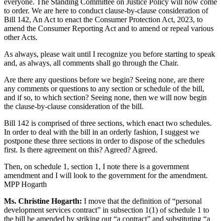
everyone. The Standing Committee on Justice Policy will now come
to order. We are here to conduct clause-by-clause consideration of
Bill 142, An Act to enact the Consumer Protection Act, 2023, to
amend the Consumer Reporting Act and to amend or repeal various
other Acts.
As always, please wait until I recognize you before starting to speak
and, as always, all comments shall go through the Chair.
Are there any questions before we begin? Seeing none, are there
any comments or questions to any section or schedule of the bill,
and if so, to which section? Seeing none, then we will now begin
the clause-by-clause consideration of the bill.
Bill 142 is comprised of three sections, which enact two schedules.
In order to deal with the bill in an orderly fashion, I suggest we
postpone these three sections in order to dispose of the schedules
first. Is there agreement on this? Agreed? Agreed.
Then, on schedule 1, section 1, I note there is a government
amendment and I will look to the government for the amendment.
MPP Hogarth
Ms. Christine Hogarth:
I move that the definition of “personal
development services contract” in subsection 1(1) of schedule 1 to
the bill be amended by striking out “a contract” and substituting “a