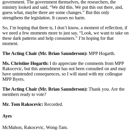
government. The government themselves, the researchers, the
ministry looked and said, “We did this. We put this out there, and,
guess what, maybe there are some changes.” But this only
strengthens the legislation. It causes no harm.
So, I’m hoping that there is, I don’t know, a moment of reflection, if
we need a few moments more to just say, “Look, we want to take on
these dark patterns and help consumers.” I’m hoping for that
moment.
The Acting Chair (Mr. Brian Saunderson):
MPP Hogarth.
Ms. Christine Hogarth:
I do appreciate the comments from MPP
Rakocevic, but this amendment has not been consulted on and may
have unintended consequences, so I will stand with my colleague
MPP Byers.
The Acting Chair (Mr. Brian Saunderson):
Thank you. Are the
members ready to vote?
Mr. Tom Rakocevic:
Recorded.
Ayes
McMahon, Rakocevic, Wong-Tam.