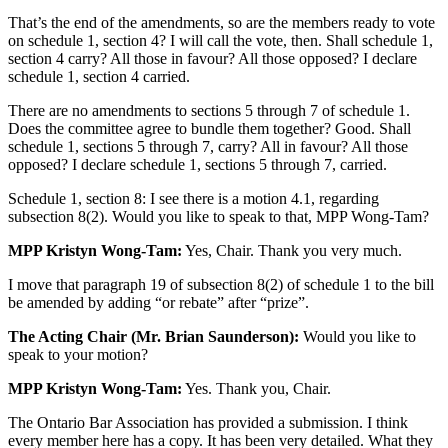
That’s the end of the amendments, so are the members ready to vote
on schedule 1, section 4? I will call the vote, then. Shall schedule 1,
section 4 carry? All those in favour? All those opposed? I declare
schedule 1, section 4 carried.
There are no amendments to sections 5 through 7 of schedule 1.
Does the committee agree to bundle them together? Good. Shall
schedule 1, sections 5 through 7, carry? All in favour? All those
opposed? I declare schedule 1, sections 5 through 7, carried.
Schedule 1, section 8: I see there is a motion 4.1, regarding
subsection 8(2). Would you like to speak to that, MPP Wong-Tam?
MPP Kristyn Wong-Tam:
Yes, Chair. Thank you very much.
I move that paragraph 19 of subsection 8(2) of schedule 1 to the bill
be amended by adding “or rebate” after “prize”.
The Acting Chair (Mr. Brian Saunderson):
Would you like to
speak to your motion?
MPP Kristyn Wong-Tam:
Yes. Thank you, Chair.
The Ontario Bar Association has provided a submission. I think
every member here has a copy. It has been very detailed. What they