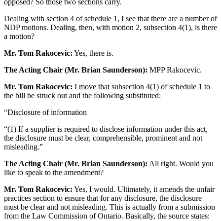
opposed? So those two sections carry.
Dealing with section 4 of schedule 1, I see that there are a number of
NDP motions. Dealing, then, with motion 2, subsection 4(1), is there
a motion?
Mr. Tom Rakocevic:
Yes, there is.
The Acting Chair (Mr. Brian Saunderson):
MPP Rakocevic.
Mr. Tom Rakocevic:
I move that subsection 4(1) of schedule 1 to
the bill be struck out and the following substituted:
“Disclosure of information
“(1) If a supplier is required to disclose information under this act,
the disclosure must be clear, comprehensible, prominent and not
misleading.”
The Acting Chair (Mr. Brian Saunderson):
All right. Would you
like to speak to the amendment?
Mr. Tom Rakocevic:
Yes, I would. Ultimately, it amends the unfair
practices section to ensure that for any disclosure, the disclosure
must be clear and not misleading. This is actually from a submission
from the Law Commission of Ontario. Basically, the source states: