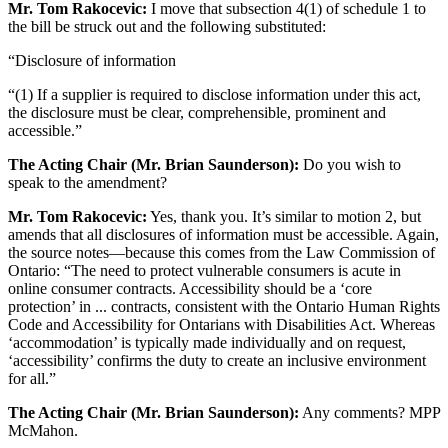
Mr. Tom Rakocevic:
I move that subsection 4(1) of schedule 1 to
the bill be struck out and the following substituted:
“Disclosure of information
“(1) If a supplier is required to disclose information under this act,
the disclosure must be clear, comprehensible, prominent and
accessible.”
The Acting Chair (Mr. Brian Saunderson):
Do you wish to
speak to the amendment?
Mr. Tom Rakocevic:
Yes, thank you. It’s similar to motion 2, but
amends that all disclosures of information must be accessible. Again,
the source notes—because this comes from the Law Commission of
Ontario: “The need to protect vulnerable consumers is acute in
online consumer contracts. Accessibility should be a ‘core
protection’ in ... contracts, consistent with the Ontario Human Rights
Code and Accessibility for Ontarians with Disabilities Act. Whereas
‘accommodation’ is typically made individually and on request,
‘accessibility’ confirms the duty to create an inclusive environment
for all.”
The Acting Chair (Mr. Brian Saunderson):
Any comments? MPP
McMahon.