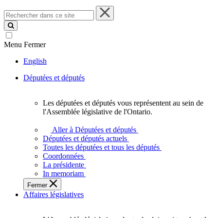
Rechercher
dans
ce
site
Menu
Fermer
English
Députées et députés
Les députées et députés vous représentent au sein de
Les
l'Assemblée législative de l'Ontario.
députées
et
Aller à Députées et députés
députés
Députées et députés actuels
vous
Toutes les députées et tous les députés
représentent
Coordonnées
au
La présidente
sein
In memoriam
de
Fermer
l'Assemblée
Affaires législatives
législative
de
l'Ontario.