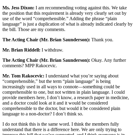
Ms. Jess Dixon:
I am recommending voting against this. We take
the position that this requirement is already very clearly set out by
use of the word “comprehensible.” Adding the phrase “plain
language” is just a duplication of what is already indicated clearly by
the bill. Those are my comments.
The Acting Chair (Mr. Brian Saunderson):
Thank you.
Mr. Brian Riddell:
I withdraw.
The Acting Chair (Mr. Brian Saunderson):
Okay. Any further
comments? MPP Rakocevic.
Mr. Tom Rakocevic:
I understand what you’re saying about
“comprehensible,” but the term “plain language” is being
increasingly used in all ways to connote—something could be
comprehensible to one, but not written in plain language. I could
provide members here, I don’t know, a research paper in medicine,
and a doctor could look at it and it would be considered
comprehensible to the doctor, but would it be considered plain
language to a non-doctor? I don’t think so.
I do not think this is the same word. I think the members fully
understand that there is a difference here. We are only trying to
improve this bill that we’ve supported, and I think everyone is in