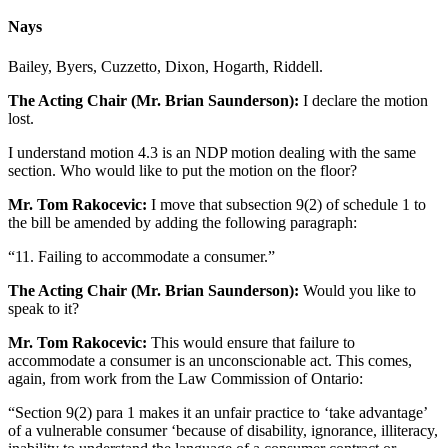
Nays
Bailey, Byers, Cuzzetto, Dixon, Hogarth, Riddell.
The Acting Chair (Mr. Brian Saunderson):
I declare the motion
lost.
I understand motion 4.3 is an NDP motion dealing with the same
section. Who would like to put the motion on the floor?
Mr. Tom Rakocevic:
I move that subsection 9(2) of schedule 1 to
the bill be amended by adding the following paragraph:
“11. Failing to accommodate a consumer.”
The Acting Chair (Mr. Brian Saunderson):
Would you like to
speak to it?
Mr. Tom Rakocevic:
This would ensure that failure to
accommodate a consumer is an unconscionable act. This comes,
again, from work from the Law Commission of Ontario:
“Section 9(2) para 1 makes it an unfair practice to ‘take advantage’
of a vulnerable consumer ‘because of disability, ignorance, illiteracy,