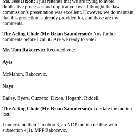
Ms. Jess Dixon:
I just reiterate that we are trying to avoid
duplicative processes and duplicative laws. I thought the law
commission’s presentation was excellent. However, we do maintain
that this protection is already provided for, and those are my
comments.
The Acting Chair (Mr. Brian Saunderson):
Any further
comments before I call it? Are we ready to vote?
Mr. Tom Rakocevic:
Recorded vote.
Ayes
McMahon, Rakocevic.
Nays
Bailey, Byers, Cuzzetto, Dixon, Hogarth, Riddell.
The Acting Chair (Mr. Brian Saunderson):
I declare the motion
lost.
I understand there’s motion 3, an NDP motion dealing with
subsection 4(1). MPP Rakocevic.