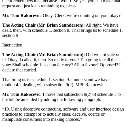
Clerk remembers that, because I won’t. So yes, you can make that
request and just keep reminding us, please.
Mr. Tom Rakocevic:
Okay. Clerk, we’re counting on you, okay?
The Acting Chair (Mr. Brian Saunderson):
All right. We have
dealt, then, with schedule 1, section 8. That brings us to schedule 1,
section 9—
Interjection.
The Acting Chair (Mr. Brian Saunderson):
Did we not vote on
it? Okay, I called it, then. So ready to vote? I’m going to call the
vote: Shall schedule 1, section 8, carry? All in favour? Opposed? I
declare that carried.
That bring us to schedule 1, section 9. I understand we have a
motion 4.2 dealing with subsection 9(2). MPP Rakocevic.
Mr. Tom Rakocevic:
I move that subsection 9(2) of schedule 1 to
the bill be amended by adding the following paragraph:
“10. Using deceptive contracting, software and user interface design
practices to attempt or to actually steer, deceive, coerce or
manipulate consumers into making choices.”