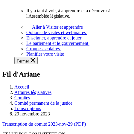
vous.
Il y a tant à voir, à apprendre et à découvrir à
Il
l'Assemblée législative.
y
a
Aller à Visiter et apprendre
tant
Options de visites et webinaires
à
Enseigner, apprendre et jouer
voir,
Le parlement et le gouvernement
à
Groupes scolaires
apprendre
Planifier votre visite
et
Fermer
à
découvrir
Fil d'Ariane
à
l'Assemblée
législative.
Accueil
Affaires législatives
Comités
Comité permanent de la justice
Transcriptions
29 novembre 2023
Transcription du comité 2023-nov-29 (PDF)