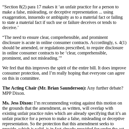
“Section 8(2) para 17 makes it ‘an unfair practice for a person to
make a false, misleading, or deceptive representation ... using
exaggeration, innuendo or ambiguity as to a material fact or failing
to state a material fact if such use or failure deceives or tends to
deceive.’
“The need to ensure clear, comprehensible, and prominent
disclosure is acute in online consumer contracts. Accordingly, s. 4(1)
should be amended, or regulations prescribed, to require disclosure
in online consumer contracts to be ‘clear, comprehensible,
prominent, and not misleading.’”
We feel that this improves the spirit of the entire bill. It does improve
consumer protection, and I’m really hoping that everyone can agree
on this in committee.
The Acting Chair (Mr. Brian Saunderson):
Any further debate?
MPP Dixon.
Ms. Jess Dixon:
I’m recommending voting against this motion on
the grounds that the amendment, as written, will overlap with
existing unfair practice rules which are already specifying that it’s an
unfair practice for a person to make a false, misleading or deceptive
representation. So the protection that this amendment seeks to
provide, which is valid, is in fact already provided for under the act.