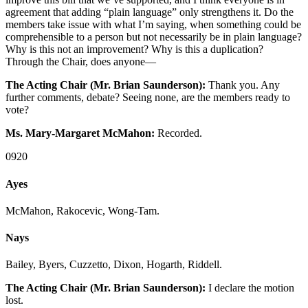
agreement that adding “plain language” only strengthens it. Do the
members take issue with what I’m saying, when something could be
comprehensible to a person but not necessarily be in plain language?
Why is this not an improvement? Why is this a duplication?
Through the Chair, does anyone—
The Acting Chair (Mr. Brian Saunderson):
Thank you. Any
further comments, debate? Seeing none, are the members ready to
vote?
Ms. Mary-Margaret McMahon:
Recorded.
0920
Ayes
McMahon, Rakocevic, Wong-Tam.
Nays
Bailey, Byers, Cuzzetto, Dixon, Hogarth, Riddell.
The Acting Chair (Mr. Brian Saunderson):
I declare the motion
lost.