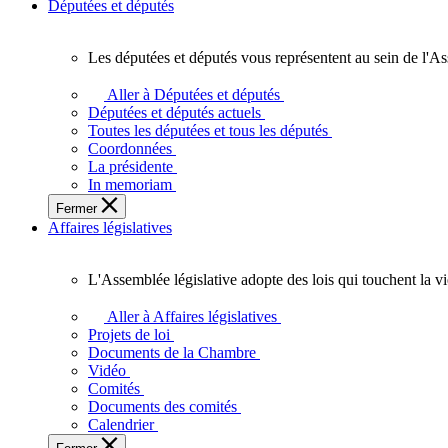
Députées et députés
Les députées et députés vous représentent au sein de l'As
Les
députées
Aller à Députées et députés
et
Députées et députés actuels
députés
Toutes les députées et tous les députés
vous
Coordonnées
représentent
La présidente
au
In memoriam
sein
Fermer
de
Affaires législatives
l'Assemblée
législative
de
L'Assemblée législative adopte des lois qui touchent la v
l'Ontario.
L'Assemblée
législative
Aller à Affaires législatives
adopte
Projets de loi
des
Documents de la Chambre
lois
Vidéo
qui
Comités
touchent
Documents des comités
la
Calendrier
vie