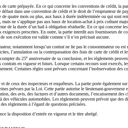
s de carte prépayée. En ce qui concerne les conventions de crédit, la part
ais de défaut dans une convention de crédit et le droit de l’emprunteur de 
xe de quatre mois ou plus, aux baux à durée indéterminée ou qui sont r
e, mais ne s’applique pas aux baux de location-achat à prix coûtant major
e de la durée d’un bail à obligation résiduelle. En ce qui concerne les c
 exigences prescrites. En outre, la partie interdit aux fournisseurs de co
e de son exécution est valide comme s’il n’en précisait aucune.
ateur, notamment lorsqu’un contrat ne lie pas le consommateur ou est r
tes, l’annulation ou la contrepassation des frais de carte de crédit et les
e
à compter du 25
anniversaire de sa conclusion, et les règlements peuven
 contrats en vigueur et futurs. Lorsque certains recours sont exercés, le
ement. Certaines règles sont prévues concernant l’inobservation des con
ur et de ceux des inspecteurs et enquêteurs. La partie porte également su
peines prévues par la Loi. Cette partie autorise le lieutenant-gouverneur
ion, des avis, des factures et d’autres documents, l’encaissement des 
s à des véhicules automobiles. Les règlements peuvent prévoir que des d
 des règlements à l’égard de questions précisées.
ce la disposition d’entrée en vigueur et le titre abrégé.