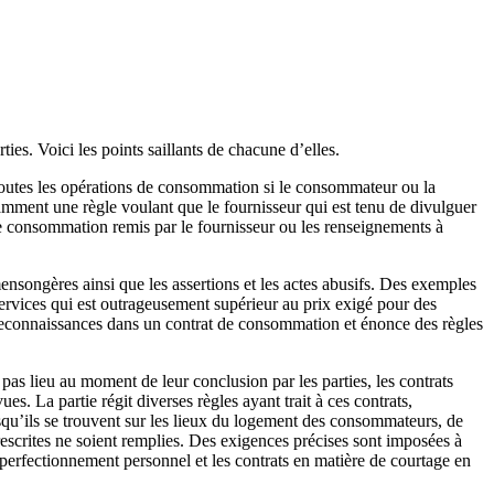
ties. Voici les points saillants de chacune d’elles.
à toutes les opérations de consommation si le consommateur ou la
otamment une règle voulant que le fournisseur qui est tenu de divulguer
 de consommation remis par le fournisseur ou les renseignements à
mensongères ainsi que les assertions et les actes abusifs. Des exemples
services qui est outrageusement supérieur au prix exigé pour des
u reconnaissances dans un contrat de consommation et énonce des règles
 pas lieu au moment de leur conclusion par les parties, les contrats
s. La partie régit diverses règles ayant trait à ces contrats,
orsqu’ils se trouvent sur les lieux du logement des consommateurs, de
rescrites ne soient remplies. Des exigences précises sont imposées à
 perfectionnement personnel et les contrats en matière de courtage en