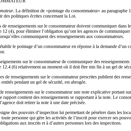
SOMMATEUR
mmateur
.
La définition de «pointage du consommateur» au paragraphe 1 (1
r des politiques écrites concernant la Loi.
nces de renseignements sur le consommateur doivent communiquer dans l
 12 (4), pour éliminer l’obligation qu’ont les agences de communique
is lorsqu’elles communiquent des renseignements aux consommateurs
.
r établir le pointage d’un consommateur en réponse à la demande d’un co
ur.
nseignements sur le consommateur de communiquer des renseignements sur
12.4 (6) relativement au moment où il doit être mis fin à un gel de sécu
gences de renseignements sur le consommateur prescrites publient des r
ntités pendant un gel de sécurité, est abrogée.
de renseignements sur le consommateur une note explicative portant sur
le rapport contient des renseignements se rapportant à la note. Le conso
agence doit retirer la note à une date précisée.
ésigne des pouvoirs d’inspection lui permettant de pénétrer dans les locau
toute personne qui gère les activités de l’inscrit pour exercer ses pouvo
bligations aux inscrits et à d’autres personnes lors des inspections.