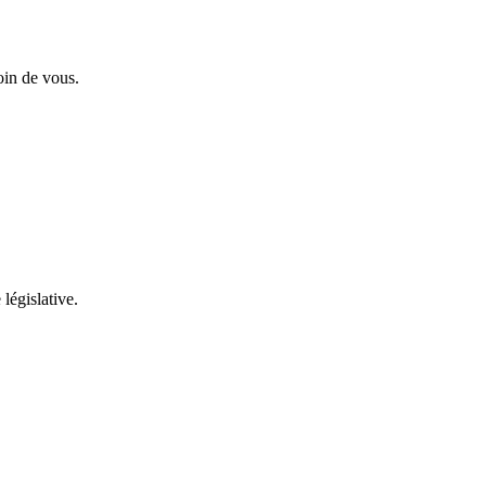
oin de vous.
 législative.