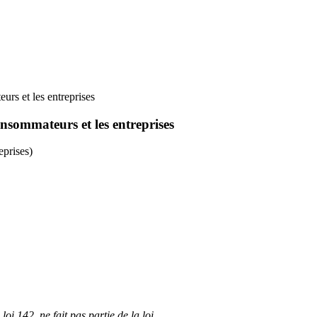
urs et les entreprises
onsommateurs et les entreprises
eprises)
loi 142, ne fait pas partie de la loi.