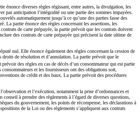
ie énonce diverses règles régissant, entre autres, la divulgation, les
payer par anticipation l’intégralité ou une partie des sommes impayées.
enouvelés automatiquement jusqu’à ce qu’une des parties fasse des
é. La partie énonce des règles concernant les assertions, les
ontrats de carte prépayée, la partie prévoit que les contrats doivent
nclure des contrats de carte prépayée qui précisent la date ultime de
éputé nul. Elle énonce également des règles concernant la cession de
 droits de résolution et d’annulation. La partie prévoit que le
t prévoir des règles en cas de décès d’un consommateur qui est partie
s consommateurs et les fournisseurs ont des obligations soit,
ventions de crédit et des baux. La partie prévoit des procédures
r l’observation et l’exécution, notamment la prise d’ordonnances et
 en conseil à prendre des règlements à l’égard de diverses questions,
chèques du gouvernement, les points de récompense, les déclarations à
ispositions de la Loi ou des règlements s’appliquent aux contrats