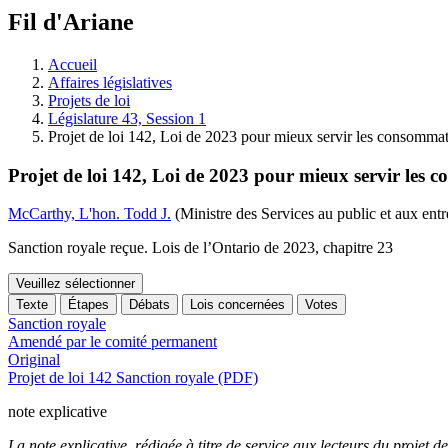
à
Fil d'Ariane
découvrir
à
l'Assemblée
Accueil
législative.
Affaires législatives
Projets de loi
Législature 43, Session 1
Projet de loi 142, Loi de 2023 pour mieux servir les consommate
Projet de loi 142, Loi de 2023 pour mieux servir les c
McCarthy, L'hon. Todd J.
(Ministre des Services au public et aux entr
Sanction royale reçue. Lois de l’Ontario de 2023, chapitre 23
Veuillez sélectionner
Texte
Étapes
Débats
Lois concernées
Votes
Sanction royale
Amendé par le comité permanent
Original
Projet de loi 142 Sanction royale (PDF)
note explicative
La note explicative, rédigée à titre de service aux lecteurs du projet de 