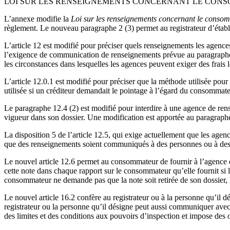
LOI SUR LES RENSEIGNEMENTS CONCERNANT LE CON
L’annexe modifie la
Loi sur les renseignements concernant le conso
règlement. Le nouveau paragraphe 2 (3) permet au registrateur d’établi
L’article 12 est modifié pour préciser quels renseignements les age
l’exigence de communication de renseignements prévue au paragraphe
les circonstances dans lesquelles les agences peuvent exiger des fra
L’article 12.0.1 est modifié pour préciser que la méthode utilisée pou
utilisée si un créditeur demandait le pointage à l’égard du consommate
Le paragraphe 12.4 (2) est modifié pour interdire à une agence de re
vigueur dans son dossier. Une modification est apportée au paragraphe 
La disposition 5 de l’article 12.5, qui exige actuellement que les a
que des renseignements soient communiqués à des personnes ou à des e
Le nouvel article 12.6 permet au consommateur de fournir à l’agence 
cette note dans chaque rapport sur le consommateur qu’elle fournit si 
consommateur ne demande pas que la note soit retirée de son dossier, l’
Le nouvel article 16.2 confère au registrateur ou à la personne qu’il d
registrateur ou la personne qu’il désigne peut aussi communiquer avec 
des limites et des conditions aux pouvoirs d’inspection et impose des o