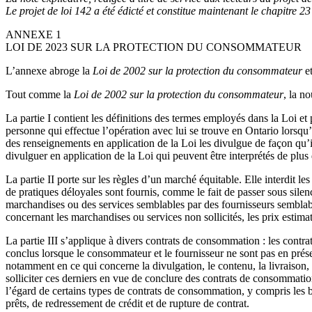
Le projet de loi 142 a été édicté et constitue maintenant le chapitre 2
ANNEXE 1
LOI DE 2023 SUR LA PROTECTION DU CONSOMMATEUR
L’annexe abroge la
Loi de 2002 sur la protection du consommateur
et
Tout comme la
Loi de 2002 sur la protection du consommateur
, la n
La partie I contient les définitions des termes employés dans la Loi e
personne qui effectue l’opération avec lui se trouve en Ontario lorsqu’
des renseignements en application de la Loi les divulgue de façon qu’i
divulguer en application de la Loi qui peuvent être interprétés de plu
La partie II porte sur les règles d’un marché équitable. Elle interdit 
de pratiques déloyales sont fournis, comme le fait de passer sous sile
marchandises ou des services semblables par des fournisseurs semblabl
concernant les marchandises ou services non sollicités, les prix estimati
La partie III s’applique à divers contrats de consommation : les contrat
conclus lorsque le consommateur et le fournisseur ne sont pas en présenc
notamment en ce qui concerne la divulgation, le contenu, la livraison, 
solliciter ces derniers en vue de conclure des contrats de consommation
l’égard de certains types de contrats de consommation, y compris les b
prêts, de redressement de crédit et de rupture de contrat.