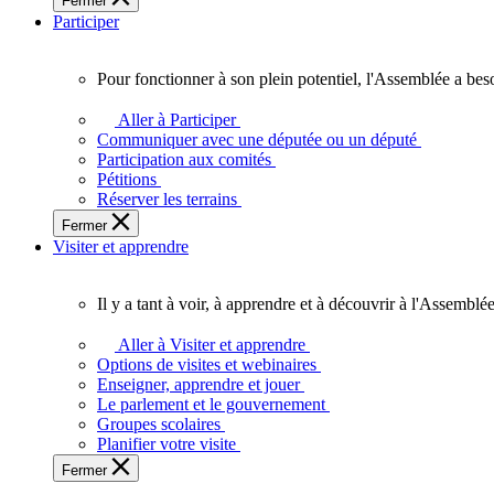
Fermer
des
Participer
Ontariennes
et
Ontariens.
Pour fonctionner à son plein potentiel, l'Assemblée a bes
Pour
fonctionner
Aller à Participer
à
Communiquer avec une députée ou un député
son
Participation aux comités
plein
Pétitions
potentiel,
Réserver les terrains
l'Assemblée
Fermer
a
Visiter et apprendre
besoin
de
vous.
Il y a tant à voir, à apprendre et à découvrir à l'Assemblée
Il
y
Aller à Visiter et apprendre
a
Options de visites et webinaires
tant
Enseigner, apprendre et jouer
à
Le parlement et le gouvernement
voir,
Groupes scolaires
à
Planifier votre visite
apprendre
Fermer
et