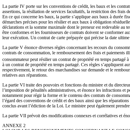
La partie IV porte sur les conventions de crédit, les baux et les contrat
assertions, la résiliation de services facultatifs, la restriction des fr
En ce qui concerne les baux, la partie s’applique aux baux à durée fi
démarches précises pour les résilier et aux baux à obligation résiduell
déclarations et la somme maximale dont le preneur est redevable au term
être conformes et les fournisseurs de contrats doivent se conformer aux
leur exécution. Un contrat de carte prépayée qui précise la date ultim
La partie V énonce diverses règles concernant les recours du consomm
contrats de consommation, le remboursement des frais et paiements illici
consommateur peut résilier un contrat de propriété en temps partagé 
à un contrat de propriété en temps partagé. Ces règles s’appliquent aux
respectivement, le retour des marchandises sur demande et le rembours
relatives aux réparations.
La partie VI traite des pouvoirs et fonctions du ministre et du directe
l’imposition de pénalités administratives, et énonce les infractions et 
notamment pour régir la forme et le contenu des contrats de consommat
l’égard des conventions de crédit et des baux ainsi que les réparation
conclus avant l’édiction de la Loi. Le ministre peut également prendre
La partie VII prévoit des modifications connexes et corrélatives et énon
ANNEXE 2