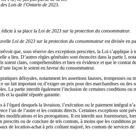
3 des Lois de l’Ontario de 2023.
 édicte à sa place la
Loi de 2023 sur la protection du consommateur
.
ouvelle
Loi de 2023 sur la protection du consommateur
est divisée en par
t prévoit que, sous réserve des exceptions prescrites, la Loi s’applique 
elle a lieu. D’autres règles générales sont énoncées dans la partie I, n
ls soient clairs, compréhensibles et bien en évidence et que le contrat
s d’une façon le soient en faveur du consommateur.
les pratiques déloyales, notamment les assertions fausses, trompeuses ou 
nce un fait important ou d’exiger un prix pour des marchandises ou des 
es. La partie interdit également l’inclusion de certaines conditions o
fs et la qualité réputée garantie.
s à l’égard desquels la livraison, l’exécution ou le paiement intégral n’a
e l’un de l’autre et les contrats directs. Certaines exceptions sont prévue
les modifications et les prorogations. Il est interdit aux fournisseurs, l
 prescrits ou de conclure de tels contrats, à moins que les conditions p
aux de location-achat à prix coûtant majoré, les contrats de services de