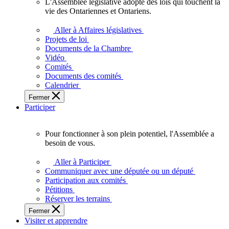
L'Assemblée législative adopte des lois qui touchent la
L'Assemblée
vie des Ontariennes et Ontariens.
législative
adopte
Aller à Affaires législatives
des
Projets de loi
lois
Documents de la Chambre
qui
Vidéo
touchent
Comités
la
Documents des comités
vie
Calendrier
des
Fermer
Ontariennes
Participer
et
Ontariens.
Pour fonctionner à son plein potentiel, l'Assemblée a
Pour
besoin de vous.
fonctionner
à
Aller à Participer
son
Communiquer avec une députée ou un député
plein
Participation aux comités
potentiel,
Pétitions
l'Assemblée
Réserver les terrains
a
Fermer
besoin
Visiter et apprendre
de