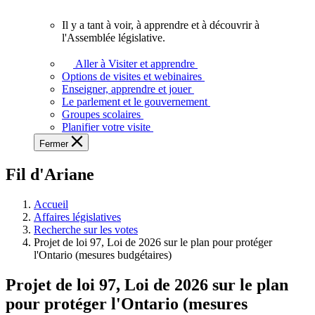
vous.
Il y a tant à voir, à apprendre et à découvrir à
Il
l'Assemblée législative.
y
a
Aller à Visiter et apprendre
tant
Options de visites et webinaires
à
Enseigner, apprendre et jouer
voir,
Le parlement et le gouvernement
à
Groupes scolaires
apprendre
Planifier votre visite
et
Fermer
à
découvrir
Fil d'Ariane
à
l'Assemblée
législative.
Accueil
Affaires législatives
Recherche sur les votes
Projet de loi 97, Loi de 2026 sur le plan pour protéger
l'Ontario (mesures budgétaires)
Projet de loi 97, Loi de 2026 sur le plan
pour protéger l'Ontario (mesures