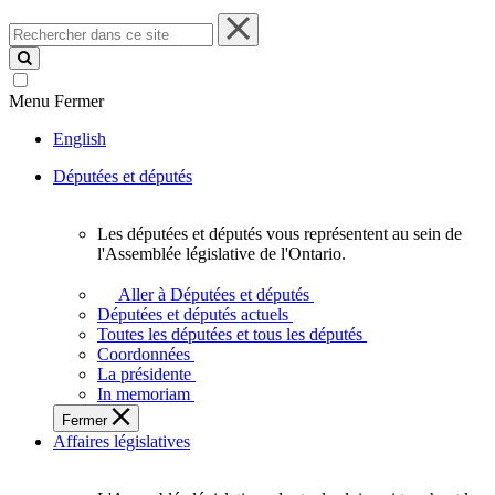
Rechercher
dans
ce
site
Menu
Fermer
English
Députées et députés
Les députées et députés vous représentent au sein de
Les
l'Assemblée législative de l'Ontario.
députées
et
Aller à Députées et députés
députés
Députées et députés actuels
vous
Toutes les députées et tous les députés
représentent
Coordonnées
au
La présidente
sein
In memoriam
de
Fermer
l'Assemblée
Affaires législatives
législative
de
l'Ontario.