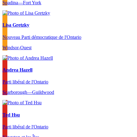
Spadina—Fort York
Lisa Gretzky
Nouveau Parti démocratique de l'Ontario
Windsor-Ouest
Andrea Hazell
Parti libéral de l'Ontario
Scarborough—Guildwood
Ted Hsu
Parti libéral de l'Ontario