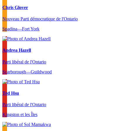
Chris Glover
Nouveau Parti démocratique de l'Ontario
Spadina—Fort York
Andrea Hazell
Parti libéral de l'Ontario
Scarborough—Guildwood
Ted Hsu
Parti libéral de l'Ontario
Kingston et les Îles