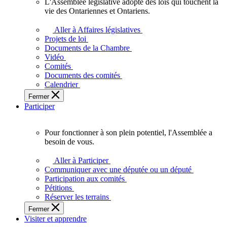
L'Assemblée législative adopte des lois qui touchent la
L'Assemblée
vie des Ontariennes et Ontariens.
législative
adopte
Aller à Affaires législatives
des
Projets de loi
lois
Documents de la Chambre
qui
Vidéo
touchent
Comités
la
Documents des comités
vie
Calendrier
des
Fermer
Ontariennes
Participer
et
Ontariens.
Pour fonctionner à son plein potentiel, l'Assemblée a
Pour
besoin de vous.
fonctionner
à
Aller à Participer
son
Communiquer avec une députée ou un député
plein
Participation aux comités
potentiel,
Pétitions
l'Assemblée
Réserver les terrains
a
Fermer
besoin
Visiter et apprendre
de