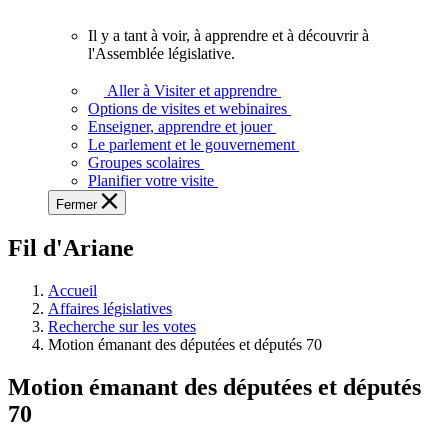
vous.
Il y a tant à voir, à apprendre et à découvrir à
Il
l'Assemblée législative.
y
a
Aller à Visiter et apprendre
tant
Options de visites et webinaires
à
Enseigner, apprendre et jouer
voir,
Le parlement et le gouvernement
à
Groupes scolaires
apprendre
Planifier votre visite
et
Fermer
à
découvrir
Fil d'Ariane
à
l'Assemblée
législative.
Accueil
Affaires législatives
Recherche sur les votes
Motion émanant des députées et députés 70
Motion émanant des députées et députés
70