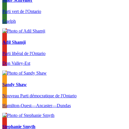
Mike Schreiner
Parti vert de l'Ontario
Guelph
Adil Shamji
Parti libéral de l'Ontario
Don Valley-Est
Sandy Shaw
Nouveau Parti démocratique de l'Ontario
Hamilton-Ouest—Ancaster—Dundas
Stephanie Smyth