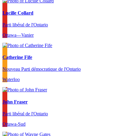
Lucille Collard
Parti libéral de l'Ontario
Ottawa—Vanier
Catherine Fife
Nouveau Parti démocratique de l'Ontario
Waterloo
John Fraser
Parti libéral de l'Ontario
Ottawa-Sud