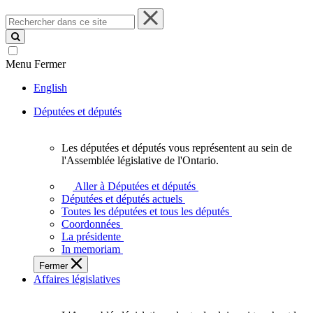
Rechercher
dans
ce
site
Menu
Fermer
English
Députées et députés
Les députées et députés vous représentent au sein de
Les
l'Assemblée législative de l'Ontario.
députées
et
Aller à Députées et députés
députés
Députées et députés actuels
vous
Toutes les députées et tous les députés
représentent
Coordonnées
au
La présidente
sein
In memoriam
de
Fermer
l'Assemblée
Affaires législatives
législative
de
l'Ontario.