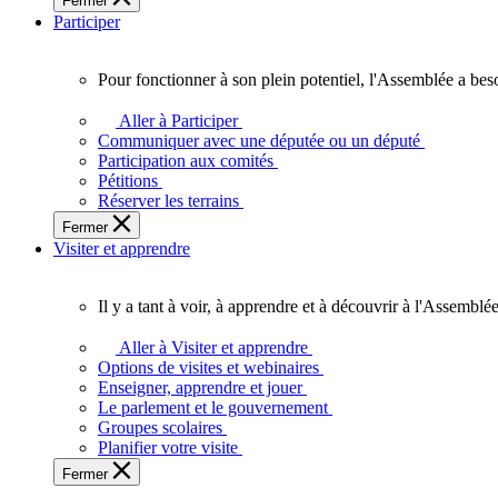
Fermer
des
Participer
Ontariennes
et
Ontariens.
Pour fonctionner à son plein potentiel, l'Assemblée a bes
Pour
fonctionner
Aller à Participer
à
Communiquer avec une députée ou un député
son
Participation aux comités
plein
Pétitions
potentiel,
Réserver les terrains
l'Assemblée
Fermer
a
Visiter et apprendre
besoin
de
vous.
Il y a tant à voir, à apprendre et à découvrir à l'Assemblée
Il
y
Aller à Visiter et apprendre
a
Options de visites et webinaires
tant
Enseigner, apprendre et jouer
à
Le parlement et le gouvernement
voir,
Groupes scolaires
à
Planifier votre visite
apprendre
Fermer
et