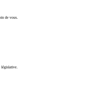
oin de vous.
 législative.