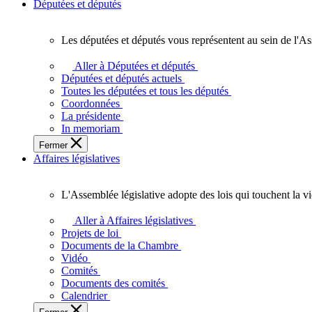
Députées et députés
Les députées et députés vous représentent au sein de l'As
Les
députées
Aller à Députées et députés
et
Députées et députés actuels
députés
Toutes les députées et tous les députés
vous
Coordonnées
représentent
La présidente
au
In memoriam
sein
Fermer
de
Affaires législatives
l'Assemblée
législative
de
L'Assemblée législative adopte des lois qui touchent la v
l'Ontario.
L'Assemblée
législative
Aller à Affaires législatives
adopte
Projets de loi
des
Documents de la Chambre
lois
Vidéo
qui
Comités
touchent
Documents des comités
la
Calendrier
vie