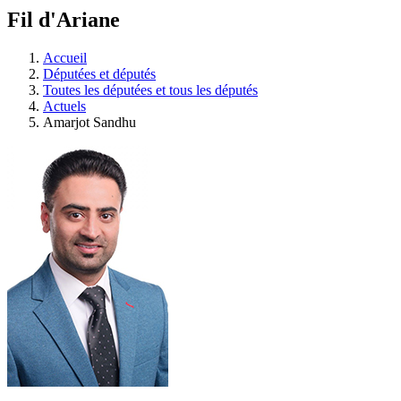
à
Fil d'Ariane
découvrir
à
l'Assemblée
Accueil
législative.
Députées et députés
Toutes les députées et tous les députés
Actuels
Amarjot Sandhu