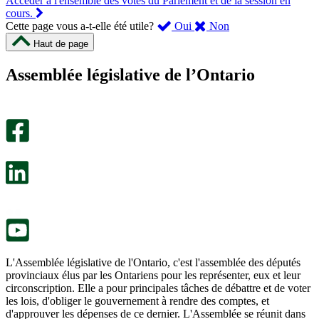
Accéder à l'ensemble des votes du Parlement et de la session en
cours.
,
,
Cette page vous a-t-elle été utile?
Oui
Non
cette
cette
Haut de page
page
page
m’a
ne
Assemblée législative de l’Ontario
été
m’a
utile.
pas
Un
été
sondage
utile.
facultatif
Un
s’ouvre
sondage
dans
facultatif
un
s’ouvre
nouvel
dans
onglet.
un
nouvel
onglet.
L'Assemblée législative de l'Ontario, c'est l'assemblée des députés
provinciaux élus par les Ontariens pour les représenter, eux et leur
circonscription. Elle a pour principales tâches de débattre et de voter
les lois, d'obliger le gouvernement à rendre des comptes, et
d'approuver les dépenses de ce dernier. L'Assemblée se réunit dans