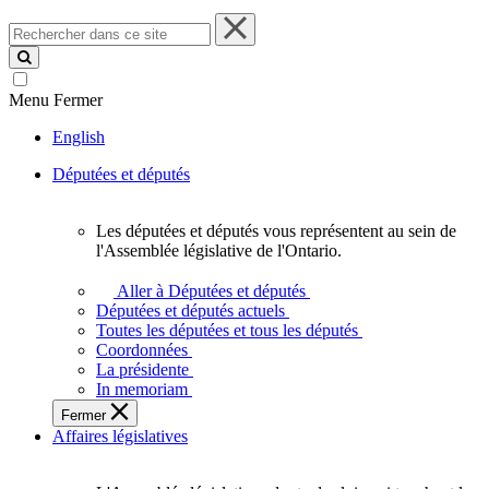
Rechercher
dans
ce
site
Menu
Fermer
English
Députées et députés
Les députées et députés vous représentent au sein de
Les
l'Assemblée législative de l'Ontario.
députées
et
Aller à Députées et députés
députés
Députées et députés actuels
vous
Toutes les députées et tous les députés
représentent
Coordonnées
au
La présidente
sein
In memoriam
de
Fermer
l'Assemblée
Affaires législatives
législative
de
l'Ontario.