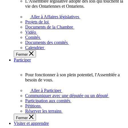
L'Assemblée législative adopte des lois qui touchent la
L'Assemblée
vie des Ontariennes et Ontariens.
législative
adopte
Aller à Affaires législatives
des
Projets de loi
lois
Documents de la Chambre
qui
Vidéo
touchent
Comités
la
Documents des comités
vie
Calendrier
des
Fermer
Ontariennes
Participer
et
Ontariens.
Pour fonctionner à son plein potentiel, l'Assemblée a
Pour
besoin de vous.
fonctionner
à
Aller à Participer
son
Communiquer avec une députée ou un député
plein
Participation aux comités
potentiel,
Pétitions
l'Assemblée
Réserver les terrains
a
Fermer
besoin
Visiter et apprendre
de