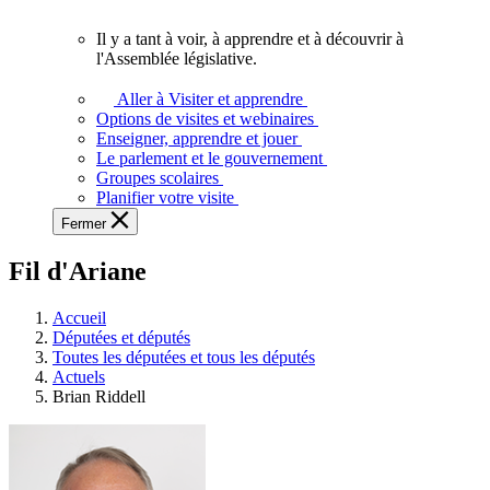
vous.
Il y a tant à voir, à apprendre et à découvrir à
Il
l'Assemblée législative.
y
a
Aller à Visiter et apprendre
tant
Options de visites et webinaires
à
Enseigner, apprendre et jouer
voir,
Le parlement et le gouvernement
à
Groupes scolaires
apprendre
Planifier votre visite
et
Fermer
à
découvrir
Fil d'Ariane
à
l'Assemblée
législative.
Accueil
Députées et députés
Toutes les députées et tous les députés
Actuels
Brian Riddell