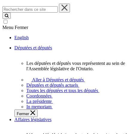
Rechercher
dans
ce
site
Menu
Fermer
English
Députées et députés
Les députées et députés vous représentent au sein de
Les
l'Assemblée législative de l'Ontario.
députées
et
Aller à Députées et députés
députés
Députées et députés actuels
vous
Toutes les députées et tous les députés
représentent
Coordonnées
au
La présidente
sein
In memoriam
de
Fermer
l'Assemblée
Affaires législatives
législative
de
l'Ontario.