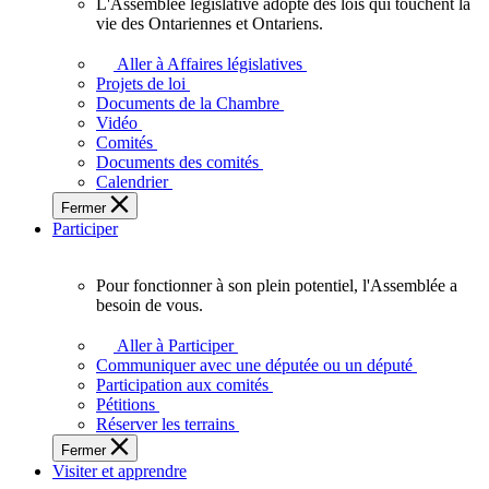
L'Assemblée législative adopte des lois qui touchent la
L'Assemblée
vie des Ontariennes et Ontariens.
législative
adopte
Aller à Affaires législatives
des
Projets de loi
lois
Documents de la Chambre
qui
Vidéo
touchent
Comités
la
Documents des comités
vie
Calendrier
des
Fermer
Ontariennes
Participer
et
Ontariens.
Pour fonctionner à son plein potentiel, l'Assemblée a
Pour
besoin de vous.
fonctionner
à
Aller à Participer
son
Communiquer avec une députée ou un député
plein
Participation aux comités
potentiel,
Pétitions
l'Assemblée
Réserver les terrains
a
Fermer
besoin
Visiter et apprendre
de