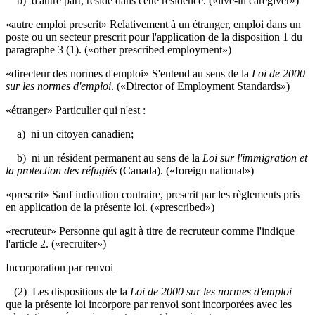
b) d'autre part, réside dans cette résidence.
(«live-in caregiver»)
«autre emploi prescrit» Relativement à un étranger, emploi dans un
poste ou un secteur prescrit pour l'application de la disposition 1 du
paragraphe 3 (1).
(«other prescribed employment»)
«directeur des normes d'emploi» S'entend au sens de la
Loi de 2000
sur les normes d'emploi
.
(«Director of Employment Standards»)
«étranger» Particulier qui n'est :
a) ni un citoyen canadien;
b) ni un résident permanent au sens de la
Loi sur l'immigration et
la protection des réfugiés
(Canada). («foreign national»)
«prescrit» Sauf indication contraire, prescrit par les règlements pris
en application de la présente loi. («prescribed»)
«recruteur» Personne qui agit à titre de recruteur comme l'indique
l'article 2.
(«recruiter»)
Incorporation par renvoi
(2) Les dispositions de la
Loi de 2000 sur les normes d'emploi
que la présente loi incorpore par renvoi sont incorporées avec les