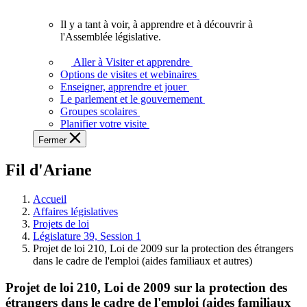
vous.
Il y a tant à voir, à apprendre et à découvrir à
Il
l'Assemblée législative.
y
a
Aller à Visiter et apprendre
tant
Options de visites et webinaires
à
Enseigner, apprendre et jouer
voir,
Le parlement et le gouvernement
à
Groupes scolaires
apprendre
Planifier votre visite
et
Fermer
à
découvrir
Fil d'Ariane
à
l'Assemblée
législative.
Accueil
Affaires législatives
Projets de loi
Législature 39, Session 1
Projet de loi 210, Loi de 2009 sur la protection des étrangers
dans le cadre de l'emploi (aides familiaux et autres)
Projet de loi 210, Loi de 2009 sur la protection des
étrangers dans le cadre de l'emploi (aides familiaux