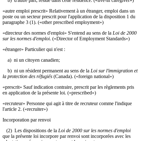
b) d'autre part, réside dans cette résidence.
(«live-in caregiver»)
«autre emploi prescrit» Relativement à un étranger, emploi dans un
poste ou un secteur prescrit pour l'application de la disposition 1 du
paragraphe 3 (1).
(«other prescribed employment»)
«directeur des normes d'emploi» S'entend au sens de la
Loi de 2000
sur les normes d'emploi
.
(«Director of Employment Standards»)
«étranger» Particulier qui n'est :
a) ni un citoyen canadien;
b) ni un résident permanent au sens de la
Loi sur l'immigration et
la protection des réfugiés
(Canada). («foreign national»)
«prescrit» Sauf indication contraire, prescrit par les règlements pris
en application de la présente loi. («prescribed»)
«recruteur» Personne qui agit à titre de recruteur comme l'indique
l'article 2.
(«recruiter»)
Incorporation par renvoi
(2) Les dispositions de la
Loi de 2000 sur les normes d'emploi
que la présente loi incorpore par renvoi sont incorporées avec les