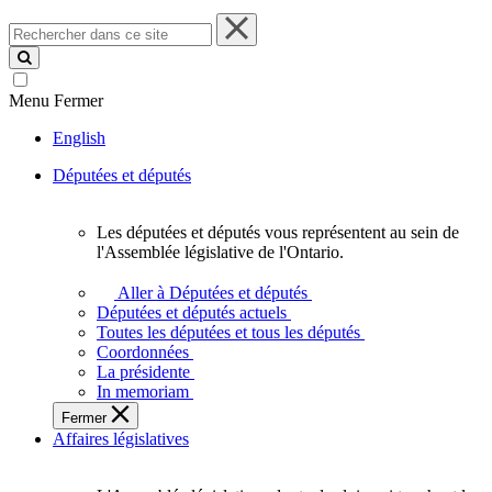
Rechercher
dans
ce
site
Menu
Fermer
English
Députées et députés
Les députées et députés vous représentent au sein de
Les
l'Assemblée législative de l'Ontario.
députées
et
Aller à Députées et députés
députés
Députées et députés actuels
vous
Toutes les députées et tous les députés
représentent
Coordonnées
au
La présidente
sein
In memoriam
de
Fermer
l'Assemblée
Affaires législatives
législative
de
l'Ontario.