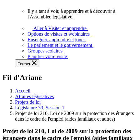
vous.
Il y a tant à voir, à apprendre et à découvrir à
Il
l'Assemblée législative.
y
a
Aller à Visiter et apprendre
tant
Options de visites et webinaires
à
Enseigner, apprendre et jouer
voir,
Le parlement et le gouvernement
à
Groupes scolaires
apprendre
Planifier votre visite
et
Fermer
à
découvrir
Fil d'Ariane
à
l'Assemblée
législative.
Accueil
Affaires législatives
Projets de loi
Législature 39, Session 1
Projet de loi 210, Loi de 2009 sur la protection des étrangers
dans le cadre de l'emploi (aides familiaux et autres)
Projet de loi 210, Loi de 2009 sur la protection des
étrangers dans le cadre de l'emploi (aides familiaux