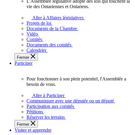
L'Assemblée législative adopte des lois qui touchent la
L'Assemblée
vie des Ontariennes et Ontariens.
législative
adopte
Aller à Affaires législatives
des
Projets de loi
lois
Documents de la Chambre
qui
Vidéo
touchent
Comités
la
Documents des comités
vie
Calendrier
des
Fermer
Ontariennes
Participer
et
Ontariens.
Pour fonctionner à son plein potentiel, l'Assemblée a
Pour
besoin de vous.
fonctionner
à
Aller à Participer
son
Communiquer avec une députée ou un député
plein
Participation aux comités
potentiel,
Pétitions
l'Assemblée
Réserver les terrains
a
Fermer
besoin
Visiter et apprendre
de