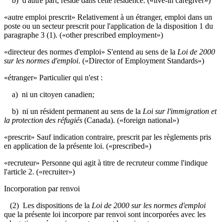
b) d'autre part, réside dans cette résidence.
(«live-in caregiver»)
«autre emploi prescrit» Relativement à un étranger, emploi dans un
poste ou un secteur prescrit pour l'application de la disposition 1 du
paragraphe 3 (1).
(«other prescribed employment»)
«directeur des normes d'emploi» S'entend au sens de la
Loi de 2000
sur les normes d'emploi
.
(«Director of Employment Standards»)
«étranger» Particulier qui n'est :
a) ni un citoyen canadien;
b) ni un résident permanent au sens de la
Loi sur l'immigration et
la protection des réfugiés
(Canada). («foreign national»)
«prescrit» Sauf indication contraire, prescrit par les règlements pris
en application de la présente loi. («prescribed»)
«recruteur» Personne qui agit à titre de recruteur comme l'indique
l'article 2.
(«recruiter»)
Incorporation par renvoi
(2) Les dispositions de la
Loi de 2000 sur les normes d'emploi
que la présente loi incorpore par renvoi sont incorporées avec les