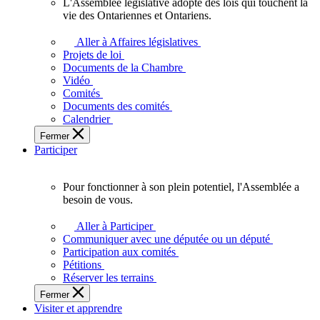
L'Assemblée législative adopte des lois qui touchent la
L'Assemblée
vie des Ontariennes et Ontariens.
législative
adopte
Aller à Affaires législatives
des
Projets de loi
lois
Documents de la Chambre
qui
Vidéo
touchent
Comités
la
Documents des comités
vie
Calendrier
des
Fermer
Ontariennes
Participer
et
Ontariens.
Pour fonctionner à son plein potentiel, l'Assemblée a
Pour
besoin de vous.
fonctionner
à
Aller à Participer
son
Communiquer avec une députée ou un député
plein
Participation aux comités
potentiel,
Pétitions
l'Assemblée
Réserver les terrains
a
Fermer
besoin
Visiter et apprendre
de