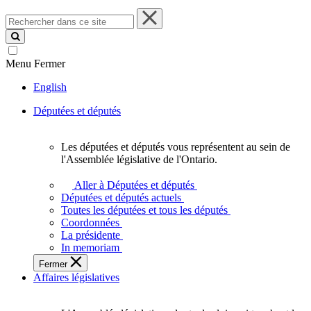
Rechercher
dans
ce
site
Menu
Fermer
English
Députées et députés
Les députées et députés vous représentent au sein de
Les
l'Assemblée législative de l'Ontario.
députées
et
Aller à Députées et députés
députés
Députées et députés actuels
vous
Toutes les députées et tous les députés
représentent
Coordonnées
au
La présidente
sein
In memoriam
de
Fermer
l'Assemblée
Affaires législatives
législative
de
l'Ontario.