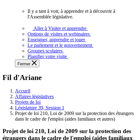
vous.
Il y a tant à voir, à apprendre et à découvrir à
Il
l'Assemblée législative.
y
a
Aller à Visiter et apprendre
tant
Options de visites et webinaires
à
Enseigner, apprendre et jouer
voir,
Le parlement et le gouvernement
à
Groupes scolaires
apprendre
Planifier votre visite
et
Fermer
à
découvrir
Fil d'Ariane
à
l'Assemblée
législative.
Accueil
Affaires législatives
Projets de loi
Législature 39, Session 1
Projet de loi 210, Loi de 2009 sur la protection des étrangers
dans le cadre de l'emploi (aides familiaux et autres)
Projet de loi 210, Loi de 2009 sur la protection des
étrangers dans le cadre de l'emploi (aides familiaux