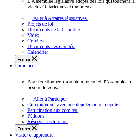
L'Assemblée législative adopte des lois qui touchent la
L'Assemblée
vie des Ontariennes et Ontariens.
législative
adopte
Aller à Affaires législatives
des
Projets de loi
lois
Documents de la Chambre
qui
Vidéo
touchent
Comités
la
Documents des comités
vie
Calendrier
des
Fermer
Ontariennes
Participer
et
Ontariens.
Pour fonctionner à son plein potentiel, l'Assemblée a
Pour
besoin de vous.
fonctionner
à
Aller à Participer
son
Communiquer avec une députée ou un député
plein
Participation aux comités
potentiel,
Pétitions
l'Assemblée
Réserver les terrains
a
Fermer
besoin
Visiter et apprendre
de