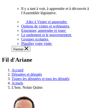
vous.
Il y a tant à voir, à apprendre et à découvrir à
Il
l'Assemblée législative.
y
a
Aller à Visiter et apprendre
tant
Options de visites et webinaires
à
Enseigner, apprendre et jouer
voir,
Le parlement et le gouvernement
à
Groupes scolaires
apprendre
Planifier votre visite
et
Fermer
à
découvrir
Fil d'Ariane
à
l'Assemblée
législative.
Accueil
Députées et députés
Toutes les députées et tous les députés
Actuels
L'hon. Nolan Quinn