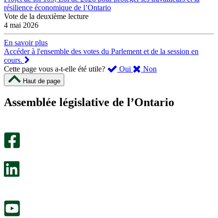
résilience économique de l’Ontario
Vote de la deuxième lecture
4 mai 2026
En savoir plus
Accéder à l'ensemble des votes du Parlement et de la session en
cours.
,
,
Cette page vous a-t-elle été utile?
Oui
Non
cette
cette
Haut de page
page
page
m’a
ne
Assemblée législative de l’Ontario
été
m’a
utile.
pas
Un
été
sondage
utile.
facultatif
Un
s’ouvre
sondage
dans
facultatif
un
s’ouvre
nouvel
dans
onglet.
un
nouvel
onglet.