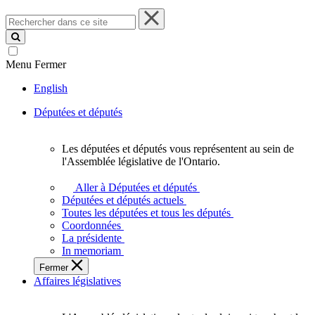
Rechercher
dans
ce
site
Menu
Fermer
English
Députées et députés
Les députées et députés vous représentent au sein de
Les
l'Assemblée législative de l'Ontario.
députées
et
Aller à Députées et députés
députés
Députées et députés actuels
vous
Toutes les députées et tous les députés
représentent
Coordonnées
au
La présidente
sein
In memoriam
de
Fermer
l'Assemblée
Affaires législatives
législative
de
l'Ontario.