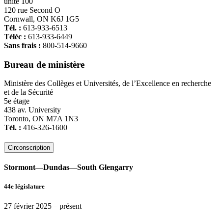
unité 100
120 rue Second O
Cornwall, ON K6J 1G5
Tél. :
613-933-6513
Téléc :
613-933-6449
Sans frais :
800-514-9660
Bureau de ministère
Ministère des Collèges et Universités, de l’Excellence en recherche
et de la Sécurité
5e étage
438 av. University
Toronto, ON M7A 1N3
Tél. :
416-326-1600
Circonscription
Stormont—Dundas—South Glengarry
44e législature
27 février 2025
– présent