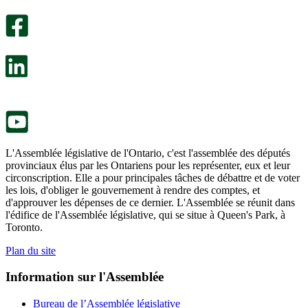
sondage
utile.
facultatif
Un
s’ouvre
sondage
dans
facultatif
un
s’ouvre
nouvel
dans
onglet.
un
nouvel
onglet.
L'Assemblée législative de l'Ontario, c'est l'assemblée des députés
provinciaux élus par les Ontariens pour les représenter, eux et leur
circonscription. Elle a pour principales tâches de débattre et de voter
les lois, d'obliger le gouvernement à rendre des comptes, et
d'approuver les dépenses de ce dernier. L'Assemblée se réunit dans
l'édifice de l'Assemblée législative, qui se situe à Queen's Park, à
Toronto.
Plan du site
Information sur l'Assemblée
Bureau de l’Assemblée législative