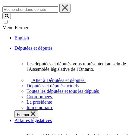
Rechercher
dans
ce
site
Menu
Fermer
English
Députées et députés
Les députées et députés vous représentent au sein de
Les
l'Assemblée législative de l'Ontario.
députées
et
Aller à Députées et députés
députés
Députées et députés actuels
vous
Toutes les députées et tous les députés
représentent
Coordonnées
au
La présidente
sein
In memoriam
de
Fermer
l'Assemblée
Affaires législatives
législative
de
l'Ontario.