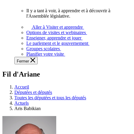
vous.
Il y a tant à voir, à apprendre et à découvrir à
Il
l'Assemblée législative.
y
a
Aller à Visiter et apprendre
tant
Options de visites et webinaires
à
Enseigner, apprendre et jouer
voir,
Le parlement et le gouvernement
à
Groupes scolaires
apprendre
Planifier votre visite
et
Fermer
à
découvrir
Fil d'Ariane
à
l'Assemblée
législative.
Accueil
Députées et députés
Toutes les députées et tous les députés
Actuels
Aris Babikian