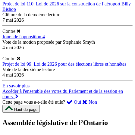
Projet de loi 110, Loi de 2026 sur la construction de l’aéroport Billy
Bishop
Clôture de la deuxième lecture
7 mai 2026
Contre
✖
Jours de l'opposition 4
Vote de la motion proposée par Stephanie Smyth
4 mai 2026
Contre
✖
Projet de loi 99, Loi de 2026 pour des élections libres et honnêtes
Vote de la deuxième lecture
4 mai 2026
En savoir plus
Accéder à l'ensemble des votes du Parlement et de la session en
cours.
,
,
Cette page vous a-t-elle été utile?
Oui
Non
cette
cette
Haut de page
page
page
m’a
ne
Assemblée législative de l’Ontario
été
m’a
utile.
pas
Un
été