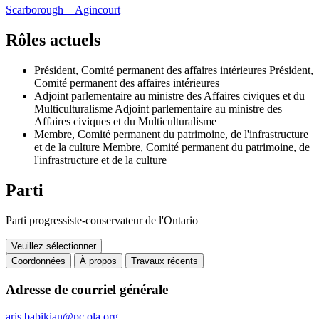
Scarborough—Agincourt
Rôles actuels
Président, Comité permanent des affaires intérieures
Président,
Comité permanent des affaires intérieures
Adjoint parlementaire au ministre des Affaires civiques et du
Multiculturalisme
Adjoint parlementaire au ministre des
Affaires civiques et du Multiculturalisme
Membre, Comité permanent du patrimoine, de l'infrastructure
et de la culture
Membre, Comité permanent du patrimoine, de
l'infrastructure et de la culture
Parti
Parti progressiste-conservateur de l'Ontario
Veuillez sélectionner
Coordonnées
À propos
Travaux récents
Coordonnées
Adresse de courriel générale
aris.babikian@pc.ola.org