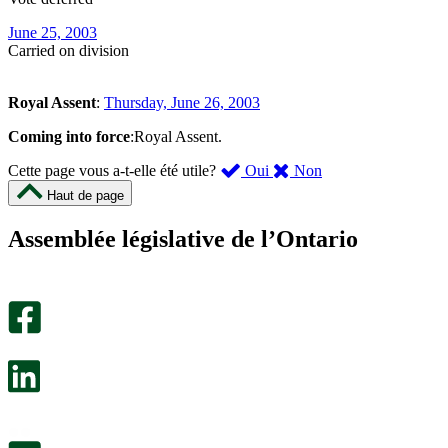
June 25, 2003
Carried on division
Royal Assent
:
Thursday, June 26, 2003
Coming into force
:Royal Assent.
,
,
Cette page vous a-t-elle été utile?
Oui
Non
cette
cette
Haut de page
page
page
m’a
ne
Assemblée législative de l’Ontario
été
m’a
utile.
pas
Un
été
sondage
utile.
facultatif
Un
s’ouvre
sondage
dans
facultatif
un
s’ouvre
nouvel
dans
onglet.
un
nouvel
onglet.