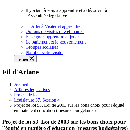
vous.
Il y a tant à voir, à apprendre et à découvrir à
Il
l'Assemblée législative.
y
a
Aller à Visiter et apprendre
tant
Options de visites et webinaires
à
Enseigner, apprendre et jouer
voir,
Le parlement et le gouvernement
à
Groupes scolaires
apprendre
Planifier votre visite
et
Fermer
à
découvrir
Fil d'Ariane
à
l'Assemblée
législative.
Accueil
Affaires législatives
Projets de loi
Législature 37, Session 4
Projet de loi 53, Loi de 2003 sur les bons choix pour l'équité
en matière d'éducation (mesures budgétaires)
Projet de loi 53, Loi de 2003 sur les bons choix pour
l'équité en matière d'éducation (mesures budgétaires)