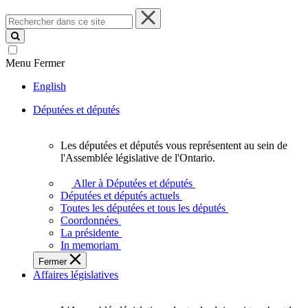
Rechercher
dans
ce
site
Menu
Fermer
English
Députées et députés
Les députées et députés vous représentent au sein de
Les
l'Assemblée législative de l'Ontario.
députées
et
Aller à Députées et députés
députés
Députées et députés actuels
vous
Toutes les députées et tous les députés
représentent
Coordonnées
au
La présidente
sein
In memoriam
de
Fermer
l'Assemblée
Affaires législatives
législative
de
l'Ontario.