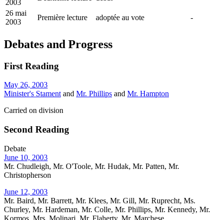
2003
26 mai
Première lecture
adoptée au vote
-
2003
Debates and Progress
First Reading
May 26, 2003
Minister's Stament
and
Mr. Phillips
and
Mr. Hampton
Carried on division
Second Reading
Debate
June 10, 2003
Mr. Chudleigh, Mr. O'Toole, Mr. Hudak, Mr. Patten, Mr.
Christopherson
June 12, 2003
Mr. Baird, Mr. Barrett, Mr. Klees, Mr. Gill, Mr. Ruprecht, Ms.
Churley, Mr. Hardeman, Mr. Colle, Mr. Phillips, Mr. Kennedy, Mr.
Kormos, Mrs. Molinari, Mr. Flaherty, Mr. Marchese