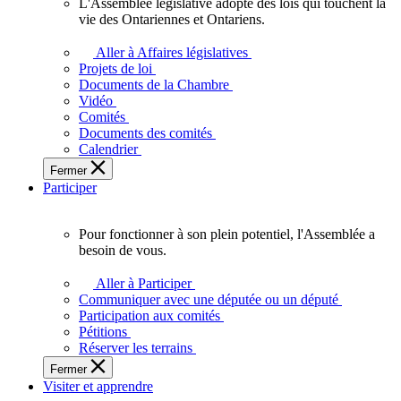
L'Assemblée législative adopte des lois qui touchent la
L'Assemblée
vie des Ontariennes et Ontariens.
législative
adopte
Aller à Affaires législatives
des
Projets de loi
lois
Documents de la Chambre
qui
Vidéo
touchent
Comités
la
Documents des comités
vie
Calendrier
des
Fermer
Ontariennes
Participer
et
Ontariens.
Pour fonctionner à son plein potentiel, l'Assemblée a
Pour
besoin de vous.
fonctionner
à
Aller à Participer
son
Communiquer avec une députée ou un député
plein
Participation aux comités
potentiel,
Pétitions
l'Assemblée
Réserver les terrains
a
Fermer
besoin
Visiter et apprendre
de