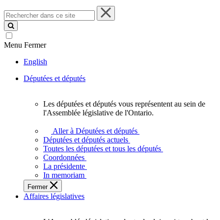
Rechercher
dans
ce
site
Menu
Fermer
English
Députées et députés
Les députées et députés vous représentent au sein de
Les
l'Assemblée législative de l'Ontario.
députées
et
Aller à Députées et députés
députés
Députées et députés actuels
vous
Toutes les députées et tous les députés
représentent
Coordonnées
au
La présidente
sein
In memoriam
de
Fermer
l'Assemblée
Affaires législatives
législative
de
l'Ontario.