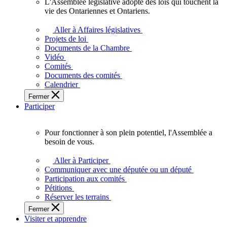
L'Assemblée législative adopte des lois qui touchent la
L'Assemblée
vie des Ontariennes et Ontariens.
législative
adopte
Aller à Affaires législatives
des
Projets de loi
lois
Documents de la Chambre
qui
Vidéo
touchent
Comités
la
Documents des comités
vie
Calendrier
des
Fermer
Ontariennes
Participer
et
Ontariens.
Pour fonctionner à son plein potentiel, l'Assemblée a
Pour
besoin de vous.
fonctionner
à
Aller à Participer
son
Communiquer avec une députée ou un député
plein
Participation aux comités
potentiel,
Pétitions
l'Assemblée
Réserver les terrains
a
Fermer
besoin
Visiter et apprendre
de