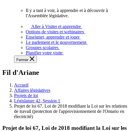
vous.
Il y a tant à voir, à apprendre et à découvrir à
Il
l'Assemblée législative.
y
a
Aller à Visiter et apprendre
tant
Options de visites et webinaires
à
Enseigner, apprendre et jouer
voir,
Le parlement et le gouvernement
à
Groupes scolaires
apprendre
Planifier votre visite
et
Fermer
à
découvrir
Fil d'Ariane
à
l'Assemblée
législative.
Accueil
Affaires législatives
Projets de loi
Législature 42, Session 1
Projet de loi 67, Loi de 2018 modifiant la Loi sur les relations
de travail (protection de l'approvisionnement de l'Ontario en
électricité)
Projet de loi 67, Loi de 2018 modifiant la Loi sur les