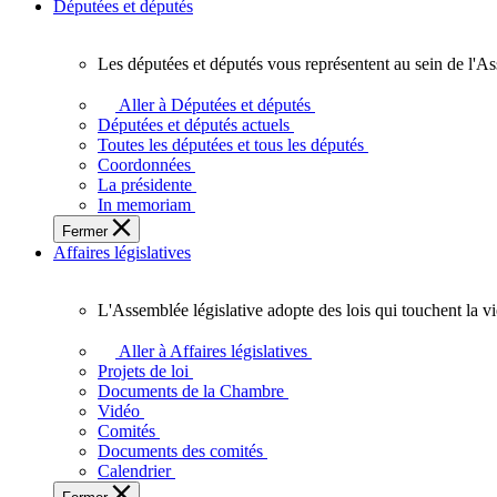
Députées et députés
Les députées et députés vous représentent au sein de l'As
Les
députées
Aller à Députées et députés
et
Députées et députés actuels
députés
Toutes les députées et tous les députés
vous
Coordonnées
représentent
La présidente
au
In memoriam
sein
Fermer
de
Affaires législatives
l'Assemblée
législative
de
L'Assemblée législative adopte des lois qui touchent la v
l'Ontario.
L'Assemblée
législative
Aller à Affaires législatives
adopte
Projets de loi
des
Documents de la Chambre
lois
Vidéo
qui
Comités
touchent
Documents des comités
la
Calendrier
vie