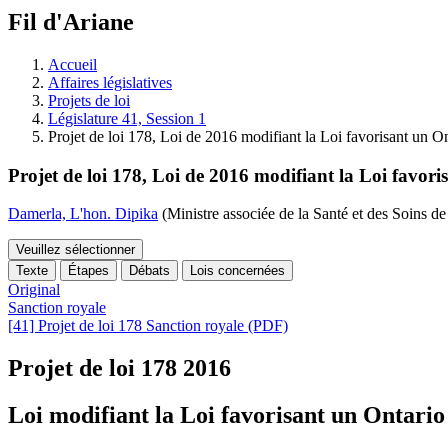
à
Fil d'Ariane
découvrir
à
l'Assemblée
Accueil
législative.
Affaires législatives
Projets de loi
Législature 41, Session 1
Projet de loi 178, Loi de 2016 modifiant la Loi favorisant un O
Projet de loi 178, Loi de 2016 modifiant la Loi favor
Damerla, L'hon. Dipika
(Ministre associée de la Santé et des Soins d
Veuillez sélectionner
Texte
Étapes
Débats
Lois concernées
Original
Sanction royale
[41] Projet de loi 178 Sanction royale (PDF)
Projet de loi 178
2016
Loi modifiant la Loi favorisant un Ontario