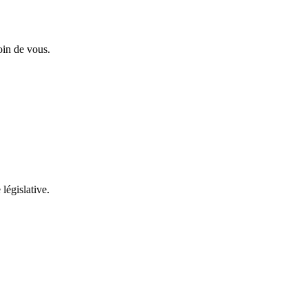
oin de vous.
 législative.