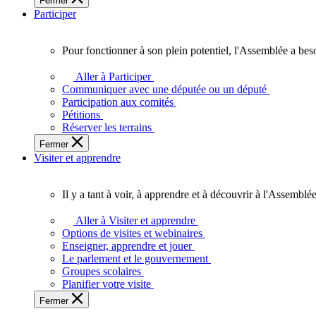
Fermer
des
Participer
Ontariennes
et
Ontariens.
Pour fonctionner à son plein potentiel, l'Assemblée a bes
Pour
fonctionner
Aller à Participer
à
Communiquer avec une députée ou un député
son
Participation aux comités
plein
Pétitions
potentiel,
Réserver les terrains
l'Assemblée
Fermer
a
Visiter et apprendre
besoin
de
vous.
Il y a tant à voir, à apprendre et à découvrir à l'Assemblée
Il
y
Aller à Visiter et apprendre
a
Options de visites et webinaires
tant
Enseigner, apprendre et jouer
à
Le parlement et le gouvernement
voir,
Groupes scolaires
à
Planifier votre visite
apprendre
Fermer
et