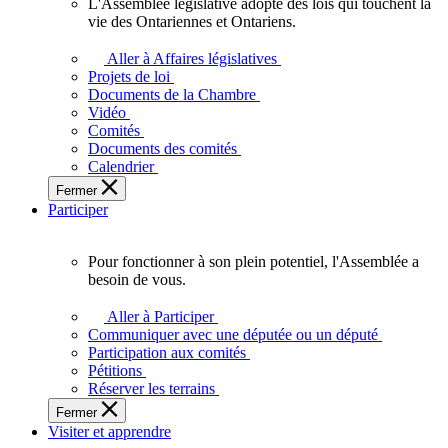
L'Assemblée législative adopte des lois qui touchent la
L'Assemblée
vie des Ontariennes et Ontariens.
législative
adopte
Aller à Affaires législatives
des
Projets de loi
lois
Documents de la Chambre
qui
Vidéo
touchent
Comités
la
Documents des comités
vie
Calendrier
des
Fermer
Ontariennes
Participer
et
Ontariens.
Pour fonctionner à son plein potentiel, l'Assemblée a
Pour
besoin de vous.
fonctionner
à
Aller à Participer
son
Communiquer avec une députée ou un député
plein
Participation aux comités
potentiel,
Pétitions
l'Assemblée
Réserver les terrains
a
Fermer
besoin
Visiter et apprendre
de