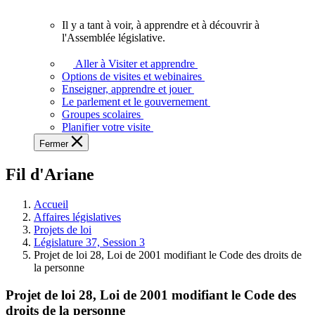
vous.
Il y a tant à voir, à apprendre et à découvrir à
Il
l'Assemblée législative.
y
a
Aller à Visiter et apprendre
tant
Options de visites et webinaires
à
Enseigner, apprendre et jouer
voir,
Le parlement et le gouvernement
à
Groupes scolaires
apprendre
Planifier votre visite
et
Fermer
à
découvrir
Fil d'Ariane
à
l'Assemblée
législative.
Accueil
Affaires législatives
Projets de loi
Législature 37, Session 3
Projet de loi 28, Loi de 2001 modifiant le Code des droits de
la personne
Projet de loi 28, Loi de 2001 modifiant le Code des
droits de la personne