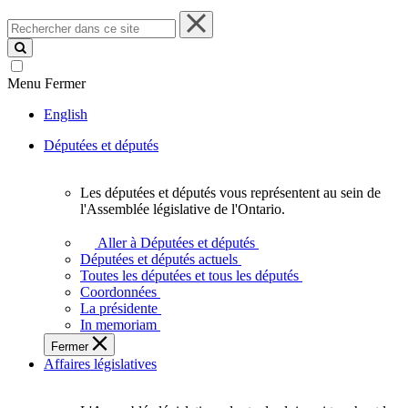
Rechercher
dans
ce
site
Menu
Fermer
English
Députées et députés
Les députées et députés vous représentent au sein de
Les
l'Assemblée législative de l'Ontario.
députées
et
Aller à Députées et députés
députés
Députées et députés actuels
vous
Toutes les députées et tous les députés
représentent
Coordonnées
au
La présidente
sein
In memoriam
de
Fermer
l'Assemblée
Affaires législatives
législative
de
l'Ontario.