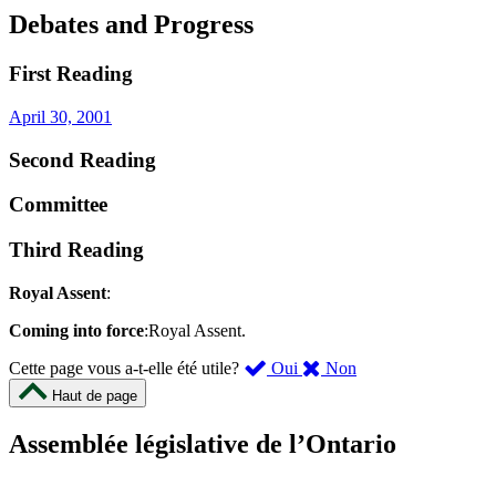
Debates and Progress
First Reading
April 30, 2001
Second Reading
Committee
Third Reading
Royal Assent
:
Coming into force
:Royal Assent.
,
,
Cette page vous a-t-elle été utile?
Oui
Non
cette
cette
Haut de page
page
page
m’a
ne
Assemblée législative de l’Ontario
été
m’a
utile.
pas
Un
été