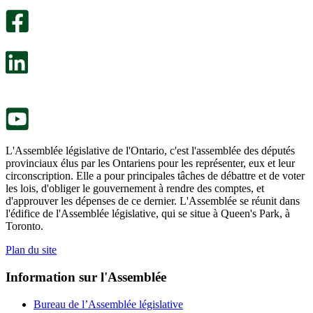
sondage
utile.
facultatif
Un
s’ouvre
sondage
dans
facultatif
un
s’ouvre
nouvel
dans
onglet.
un
nouvel
onglet.
L'Assemblée législative de l'Ontario, c'est l'assemblée des députés
provinciaux élus par les Ontariens pour les représenter, eux et leur
circonscription. Elle a pour principales tâches de débattre et de voter
les lois, d'obliger le gouvernement à rendre des comptes, et
d'approuver les dépenses de ce dernier. L'Assemblée se réunit dans
l'édifice de l'Assemblée législative, qui se situe à Queen's Park, à
Toronto.
Plan du site
Information sur l'Assemblée
Bureau de l’Assemblée législative