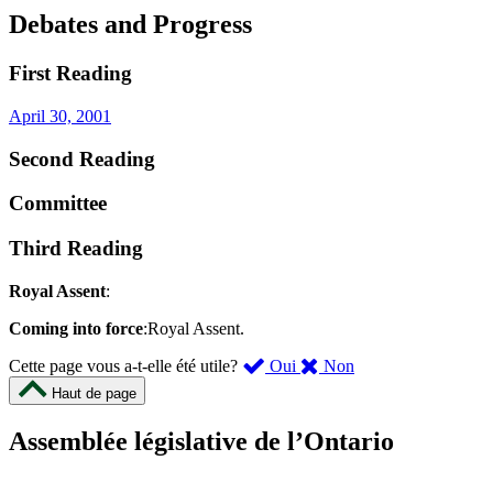
Debates and Progress
First Reading
April 30, 2001
Second Reading
Committee
Third Reading
Royal Assent
:
Coming into force
:Royal Assent.
,
,
Cette page vous a-t-elle été utile?
Oui
Non
cette
cette
Haut de page
page
page
m’a
ne
Assemblée législative de l’Ontario
été
m’a
utile.
pas
Un
été