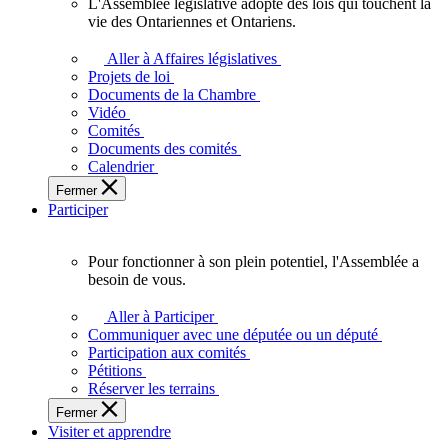
L'Assemblée législative adopte des lois qui touchent la
L'Assemblée
vie des Ontariennes et Ontariens.
législative
adopte
Aller à Affaires législatives
des
Projets de loi
lois
Documents de la Chambre
qui
Vidéo
touchent
Comités
la
Documents des comités
vie
Calendrier
des
Fermer
Ontariennes
Participer
et
Ontariens.
Pour fonctionner à son plein potentiel, l'Assemblée a
Pour
besoin de vous.
fonctionner
à
Aller à Participer
son
Communiquer avec une députée ou un député
plein
Participation aux comités
potentiel,
Pétitions
l'Assemblée
Réserver les terrains
a
Fermer
besoin
Visiter et apprendre
de