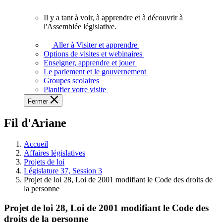
vous.
Il y a tant à voir, à apprendre et à découvrir à
Il
l'Assemblée législative.
y
a
Aller à Visiter et apprendre
tant
Options de visites et webinaires
à
Enseigner, apprendre et jouer
voir,
Le parlement et le gouvernement
à
Groupes scolaires
apprendre
Planifier votre visite
et
Fermer
à
découvrir
Fil d'Ariane
à
l'Assemblée
législative.
Accueil
Affaires législatives
Projets de loi
Législature 37, Session 3
Projet de loi 28, Loi de 2001 modifiant le Code des droits de
la personne
Projet de loi 28, Loi de 2001 modifiant le Code des
droits de la personne