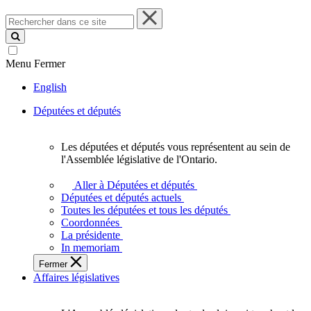
Rechercher
dans
ce
site
Menu
Fermer
English
Députées et députés
Les députées et députés vous représentent au sein de
Les
l'Assemblée législative de l'Ontario.
députées
et
Aller à Députées et députés
députés
Députées et députés actuels
vous
Toutes les députées et tous les députés
représentent
Coordonnées
au
La présidente
sein
In memoriam
de
Fermer
l'Assemblée
Affaires législatives
législative
de
l'Ontario.