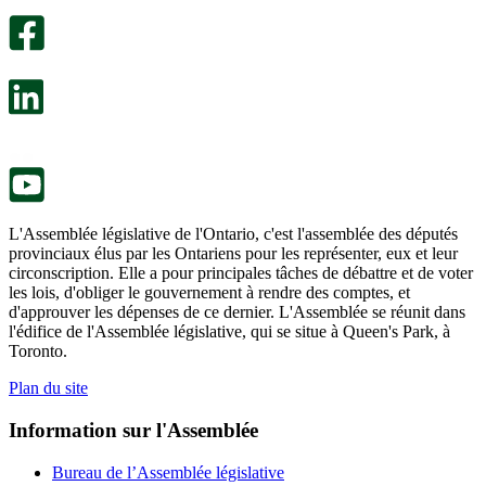
sondage
utile.
facultatif
Un
s’ouvre
sondage
dans
facultatif
un
s’ouvre
nouvel
dans
onglet.
un
nouvel
onglet.
L'Assemblée législative de l'Ontario, c'est l'assemblée des députés
provinciaux élus par les Ontariens pour les représenter, eux et leur
circonscription. Elle a pour principales tâches de débattre et de voter
les lois, d'obliger le gouvernement à rendre des comptes, et
d'approuver les dépenses de ce dernier. L'Assemblée se réunit dans
l'édifice de l'Assemblée législative, qui se situe à Queen's Park, à
Toronto.
Plan du site
Information sur l'Assemblée
Bureau de l’Assemblée législative