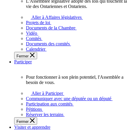
L'Assemblée législative adopte des lois qui touchent la
L'Assemblée
vie des Ontariennes et Ontariens.
législative
adopte
Aller à Affaires législatives
des
Projets de loi
lois
Documents de la Chambre
qui
Vidéo
touchent
Comités
la
Documents des comités
vie
Calendrier
des
Fermer
Ontariennes
Participer
et
Ontariens.
Pour fonctionner à son plein potentiel, l'Assemblée a
Pour
besoin de vous.
fonctionner
à
Aller à Participer
son
Communiquer avec une députée ou un député
plein
Participation aux comités
potentiel,
Pétitions
l'Assemblée
Réserver les terrains
a
Fermer
besoin
Visiter et apprendre
de