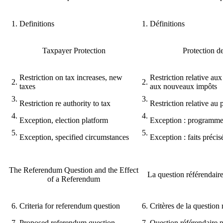
1.
Definitions
1.
Définitions
Taxpayer Protection
Protection d
Restriction on tax increases, new
Restriction relative au
2.
2.
taxes
aux nouveaux impôts
3.
3.
Restriction re authority to tax
Restriction relative au
4.
4.
Exception, election platform
Exception : programme 
5.
5.
Exception, specified circumstances
Exception : faits précis
The Referendum Question and the Effect
La question référendaire
of a Referendum
6.
Criteria for referendum question
6.
Critères de la question 
7.
Proposed referendum question
7.
Question référendaire 