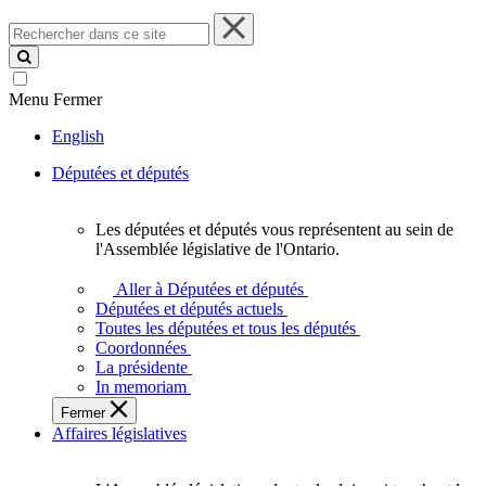
Rechercher
dans
ce
site
Menu
Fermer
English
Députées et députés
Les députées et députés vous représentent au sein de
Les
l'Assemblée législative de l'Ontario.
députées
et
Aller à Députées et députés
députés
Députées et députés actuels
vous
Toutes les députées et tous les députés
représentent
Coordonnées
au
La présidente
sein
In memoriam
de
Fermer
l'Assemblée
Affaires législatives
législative
de
l'Ontario.