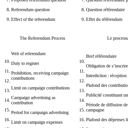
8.
Referendum question
8.
Question référendaire
9.
Effect of the referendum
9.
Effet du référendum
The Referendum Process
Le processu
Writ of referendum
Bref référendaire
10.
10.
Duty to register
Obligation de s’inscrire
11.
11.
Prohibition, receiving campaign
Interdiction : réception
contributions
12.
12.
Plafond des contributi
Limit on campaign contributions
13.
13.
Publicité constituant u
Campaign advertising as
14.
14.
contribution
Période de diffusion de 
15.
15.
campagne
Period for campaign advertising
16.
16.
Plafond des dépenses l
Limit on campaign expenses