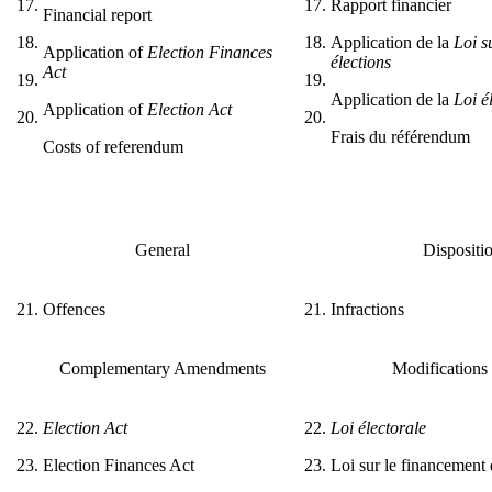
17.
17.
Rapport financier
Financial report
18.
18.
Application de la
Loi s
Application of
Election Finances
élections
Act
19.
19.
Application de la
Loi é
Application of
Election Act
20.
20.
Frais du référendum
Costs of referendum
General
Dispositi
21.
Offences
21.
Infractions
Complementary Amendments
Modifications
22.
Election Act
22.
Loi électorale
23.
Election Finances Act
23.
Loi sur le financement 