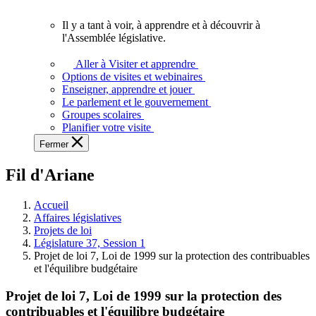
vous.
Il y a tant à voir, à apprendre et à découvrir à
Il
l'Assemblée législative.
y
a
Aller à Visiter et apprendre
tant
Options de visites et webinaires
à
Enseigner, apprendre et jouer
voir,
Le parlement et le gouvernement
à
Groupes scolaires
apprendre
Planifier votre visite
et
Fermer
à
découvrir
Fil d'Ariane
à
l'Assemblée
législative.
Accueil
Affaires législatives
Projets de loi
Législature 37, Session 1
Projet de loi 7, Loi de 1999 sur la protection des contribuables
et l'équilibre budgétaire
Projet de loi 7, Loi de 1999 sur la protection des
contribuables et l'équilibre budgétaire