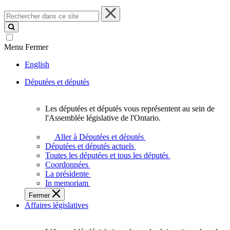
Rechercher
dans
ce
site
Menu
Fermer
English
Députées et députés
Les députées et députés vous représentent au sein de
Les
l'Assemblée législative de l'Ontario.
députées
et
Aller à Députées et députés
députés
Députées et députés actuels
vous
Toutes les députées et tous les députés
représentent
Coordonnées
au
La présidente
sein
In memoriam
de
Fermer
l'Assemblée
Affaires législatives
législative
de
l'Ontario.