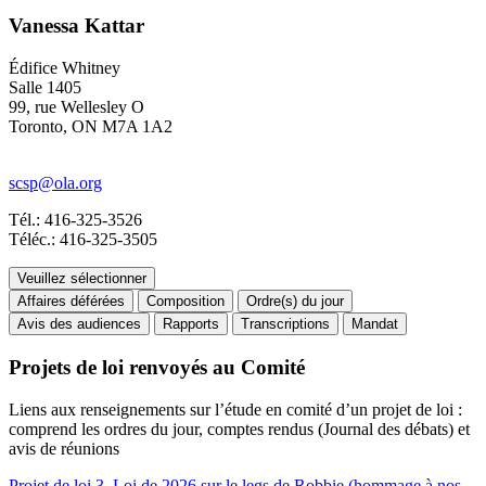
Vanessa Kattar
Édifice Whitney
Salle 1405
99, rue Wellesley O
Toronto, ON M7A 1A2
scsp@ola.org
Tél.: 416-325-3526
Téléc.: 416-325-3505
Veuillez sélectionner
Affaires déférées
Composition
Ordre(s) du jour
Avis des audiences
Rapports
Transcriptions
Mandat
Projets de loi renvoyés au Comité
Liens aux renseignements sur l’étude en comité d’un projet de loi :
comprend les ordres du jour, comptes rendus (Journal des débats) et
avis de réunions
Projet de loi 3, Loi de 2026 sur le legs de Robbie (hommage à nos