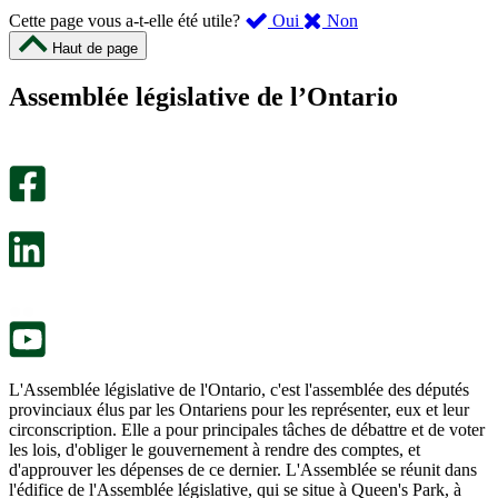
,
,
Cette page vous a-t-elle été utile?
Oui
Non
cette
cette
Haut de page
page
page
m’a
ne
Assemblée législative de l’Ontario
été
m’a
utile.
pas
Un
été
sondage
utile.
facultatif
Un
s’ouvre
sondage
dans
facultatif
un
s’ouvre
nouvel
dans
onglet.
un
nouvel
onglet.
L'Assemblée législative de l'Ontario, c'est l'assemblée des députés
provinciaux élus par les Ontariens pour les représenter, eux et leur
circonscription. Elle a pour principales tâches de débattre et de voter
les lois, d'obliger le gouvernement à rendre des comptes, et
d'approuver les dépenses de ce dernier. L'Assemblée se réunit dans
l'édifice de l'Assemblée législative, qui se situe à Queen's Park, à