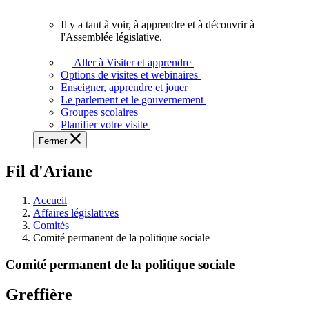
vous.
Il y a tant à voir, à apprendre et à découvrir à
Il
l'Assemblée législative.
y
a
Aller à Visiter et apprendre
tant
Options de visites et webinaires
à
Enseigner, apprendre et jouer
voir,
Le parlement et le gouvernement
à
Groupes scolaires
apprendre
Planifier votre visite
et
Fermer
à
découvrir
Fil d'Ariane
à
l'Assemblée
législative.
Accueil
Affaires législatives
Comités
Comité permanent de la politique sociale
Comité permanent de la politique sociale
Greffière